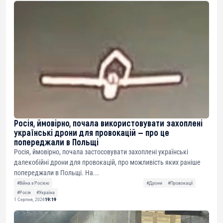
Росія, ймовірно, почала використовувати захоплені
українські дрони для провокацій — про це
попереджали в Польщі
Росія, ймовірно, почала застосовувати захоплені українські
далекобійні дрони для провокацій, про можливість яких раніше
попереджали в Польщі. На...
#Війна з Росією
#Дрони
#Провокації
#Росія
#Україна
1 Серпня, 2026
19:19