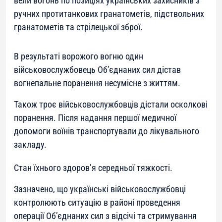
вели вогонь по позиціях українських захисників з
ручних протитанкових гранатометів, підствольних
гранатометів та стрілецької зброї.
В результаті ворожого вогню один
військовослужбовець Об’єднаних сил дістав
вогнепальне поранення несумісне з життям.
Також троє військовослужбовців дістали осколкові
поранення. Після надання першої медичної
допомоги воїнів транспортували до лікувального
закладу.
Стан їхнього здоров’я середньої тяжкості.
Зазначено, що українські військовослужбовці
контролюють ситуацію в районі проведення
операції Об’єднаних сил з відсічі та стримування