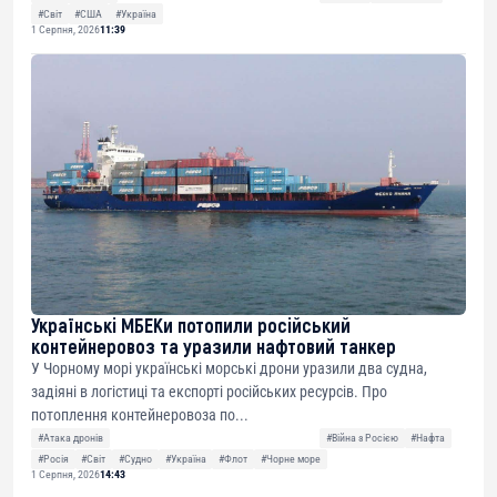
#Світ
#США
#Україна
1 Серпня, 2026
11:39
Українські МБЕКи потопили російський
контейнеровоз та уразили нафтовий танкер
У Чорному морі українські морські дрони уразили два судна,
задіяні в логістиці та експорті російських ресурсів. Про
потоплення контейнеровоза по...
#Атака дронів
#Війна з Росією
#Нафта
#Росія
#Світ
#Судно
#Україна
#Флот
#Чорне море
1 Серпня, 2026
14:43