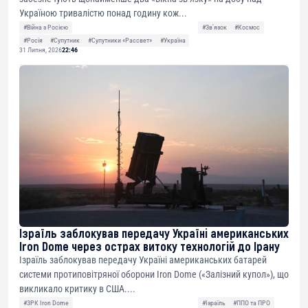
Україною тривалістю понад годину кож...
#Війна з Росією
#Звʼязок
#Космос
#Росія
#Супутник
#Супутники «Рассвет»
#Україна
31 Липня, 2026
22:46
Ізраїль заблокував передачу Україні американських
Iron Dome через острах витоку технологій до Ірану
Ізраїль заблокував передачу Україні американських батарей
системи протиповітряної оборони Iron Dome («Залізний купол»), що
викликало критику в США....
#ЗРК Iron Dome
#Ізраїль
#ППО та ПРО