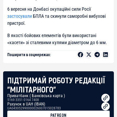
6 вересня на Донбасі окупаційні сили Росії
застосували
БПЛА та скинули саморобні вибухові
пристрої.
В якості бойових елементів були використані
«касети» зі сталевими кулями діаметром до 6 мм.
Поширити в соцмережах:
ПІДТРИМАЙ РОБОТУ РЕДАКЦІЇ
"МІЛІТАРНОГО"
Приватбанк ( Банківська карта )
5169 3351 0164 7408
Рахунок в UAH (IBAN)
UA043052990000026007015028783
PATREON