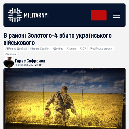
В районі Золотого-4 вбито українського
військового
#Війна на Донбасі
#Втрати України
#Донбас
#Золоте
#ЗСУ
#Російська агресія
#Україна
Тарас Сафронов
11 Вересня, 2021
08:10