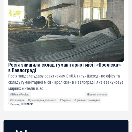
Росія знищила склад гуманітарної місії «Проліска»
в Павлограді
Росія завдала удару реактивним БпЛА типу «Шахед» по офісу та
складу гуманітарної місії «Проліска» в Павлограді, яка евакуйовує
мирних жителів із зо...
#Війна з Росією
#Воєнні злочини
#Волонтери
#Гуманітарна допомога
#Україна
#Цивільні громадяни
1 Серпня, 2026
20:33