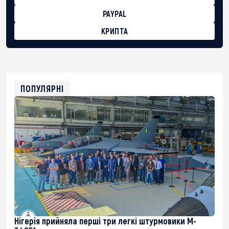
PAYPAL
КРИПТА
BTC
bc1qg0z99m95fte7kj8faa7h2kvnq92wvc53exe8gm
USDT
0x8676644fA7B6d328310283cAC1065Ae01d97CEe7
ETH
0xfD02863D3289416fcF50975c9DFda13623f97758
ПОПУЛЯРНІ
Нігерія прийняла перші три легкі штурмовики M-