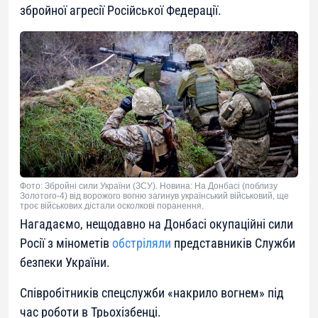
збройної агресії Російської Федерації.
Фото: Збройні сили України (ЗСУ). Новина: На Донбасі (поблизу
Золотого-4) від ворожого вогню загинув український військовий, ще
троє військових дістали осколкові поранення.
Нагадаємо, нещодавно на Донбасі окупаційні сили
Росії з мінометів
обстріляли
представників Служби
безпеки України.
Співробітників спецслужби «накрило вогнем» під
час роботи в Трьохізбенці.