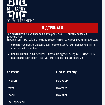
ГО "МІЛІТАРНИЙ"
ПІДТРИМАТИ
Надіслати новину або пресреліз:
info@mil.in.ua
| З питань реклами:
ads@mil.in.ua
Використання матеріалів порталу дозволяється за умови вказання джерела
обов'язкове пряме, відкрите для пошукових систем гіперпосилання на
конкретний матеріал
при публікації не в Інтернеті – вказання адреси сайту MILITARNYI.COM.
Матеріали «Спецпроектів» публікуються на правах реклами.
Контент
Про Militarnyi
Новини
Реклама
Статті
Контакт
Блоги
Вакансії
Спецпроекти