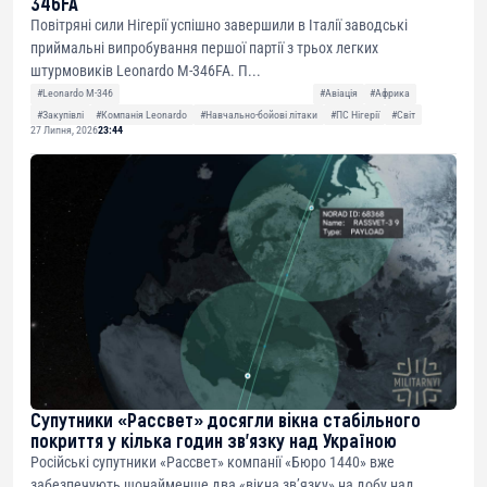
346FA
Повітряні сили Нігерії успішно завершили в Італії заводські
приймальні випробування першої партії з трьох легких
штурмовиків Leonardo M-346FA. П...
#Leonardo M-346
#Авіація
#Африка
#Закупівлі
#Компанія Leonardo
#Навчально-бойові літаки
#ПС Нігерії
#Світ
27 Липня, 2026
23:44
Супутники «Рассвет» досягли вікна стабільного
покриття у кілька годин зв’язку над Україною
Російські супутники «Рассвет» компанії «Бюро 1440» вже
забезпечують щонайменше два «вікна зв’язку» на добу над