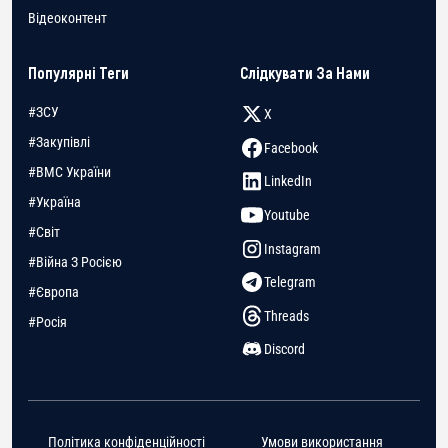
Відеоконтент
Популярні Теги
Слідкувати За Нами
#ЗСУ
X
#Закупівлі
Facebook
#ВМС України
LinkedIn
#Україна
Youtube
#Світ
Instagram
#Війна З Росією
Telegram
#Європа
Threads
#Росія
Discord
Політика конфіденційності
Умови використання