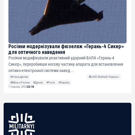
Росіяни модернізували фюзеляж «Герань-4 Сикер»
для оптичного наведення
Росіяни модифікували реактивний ударний БпЛА «Герань-4
Сикер», переробивши носову частину апарата для встановлення
оптико-електронної системи навед...
#Атака дронів
#БпЛА Shahed/«Герань»
#Війна з Росією
#Дрони
#Росія
#Україна
1 Серпня, 2026
22:16