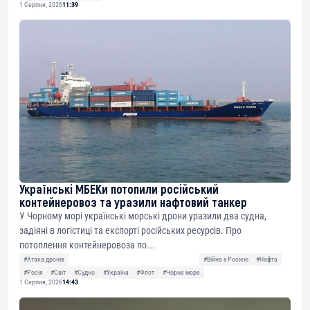
1 Серпня, 2026
11:39
Українські МБЕКи потопили російський
контейнеровоз та уразили нафтовий танкер
У Чорному морі українські морські дрони уразили два судна,
задіяні в логістиці та експорті російських ресурсів. Про
потоплення контейнеровоза по...
#Атака дронів
#Війна з Росією
#Нафта
#Росія
#Світ
#Судно
#Україна
#Флот
#Чорне море
1 Серпня, 2026
14:43