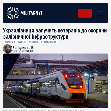
Укрзалізниця залучить ветеранів до охорони
залізничної інфраструктури
#Ветерани
#Дрони
#Україна
#Укрзалізниця
Володимир Б.
26 Січня, 2024
20:53