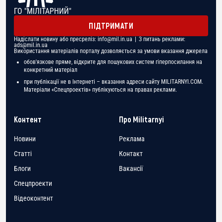
ГО "МІЛІТАРНИЙ"
ПІДТРИМАТИ
Надіслати новину або пресреліз:
info@mil.in.ua
| З питань реклами:
ads@mil.in.ua
Використання матеріалів порталу дозволяється за умови вказання джерела
обов'язкове пряме, відкрите для пошукових систем гіперпосилання на
конкретний матеріал
при публікації не в Інтернеті – вказання адреси сайту MILITARNYI.COM.
Матеріали «Спецпроектів» публікуються на правах реклами.
Контент
Про Militarnyi
Новини
Реклама
Статті
Контакт
Блоги
Вакансії
Спецпроекти
Відеоконтент