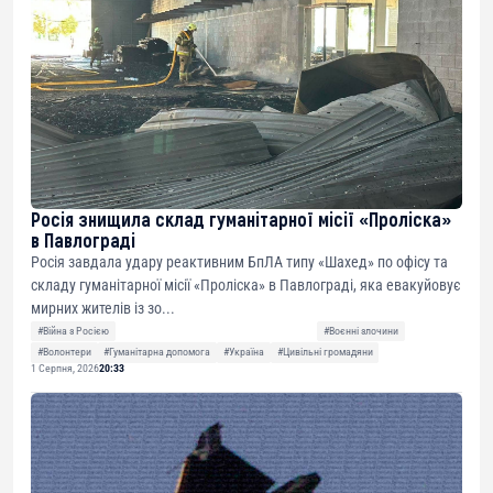
Росія знищила склад гуманітарної місії «Проліска»
в Павлограді
Росія завдала удару реактивним БпЛА типу «Шахед» по офісу та
складу гуманітарної місії «Проліска» в Павлограді, яка евакуйовує
мирних жителів із зо...
#Війна з Росією
#Воєнні злочини
#Волонтери
#Гуманітарна допомога
#Україна
#Цивільні громадяни
1 Серпня, 2026
20:33