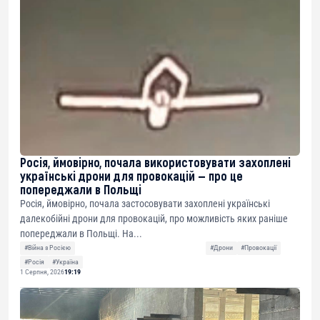
Росія, ймовірно, почала використовувати захоплені
українські дрони для провокацій — про це
попереджали в Польщі
Росія, ймовірно, почала застосовувати захоплені українські
далекобійні дрони для провокацій, про можливість яких раніше
попереджали в Польщі. На...
#Війна з Росією
#Дрони
#Провокації
#Росія
#Україна
1 Серпня, 2026
19:19