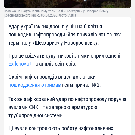
Пожежа на нафтоналивному терміналі «Шесхарис» у Новоросійську
Краснодарського краю. 06.04.2026. Фото: Astra
Удар українських дронів у ніч на 6 квітня
пошкодив нафтопроводи біля причалів №1 та №2
терміналу «Шесхарис» у Новоросійську.
Про це свідчать супутникові знімки оприлюднені
Exilenova+
та аналіз осінтерів.
Окрім нафтопроводів внаслідок атаки
пошкодження отримав
і сам причал №2.
Також зафіксований удар по нафтопроводу поруч із
вузлами СИКН та запірною арматурою
трубопровідної системи.
Ці вузли контролюють роботу нафтоналивних