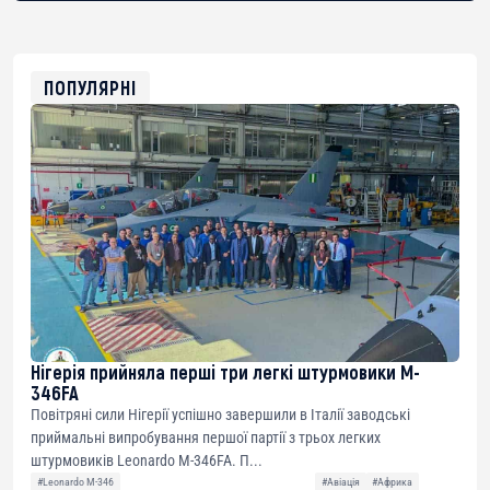
bc1qg0z99m95fte7kj8faa7h2kvnq92wvc53exe8gm
USDT
0x8676644fA7B6d328310283cAC1065Ae01d97CEe7
ETH
0xfD02863D3289416fcF50975c9DFda13623f97758
ПОПУЛЯРНІ
Нігерія прийняла перші три легкі штурмовики M-
346FA
Повітряні сили Нігерії успішно завершили в Італії заводські
приймальні випробування першої партії з трьох легких
штурмовиків Leonardo M-346FA. П...
#Leonardo M-346
#Авіація
#Африка