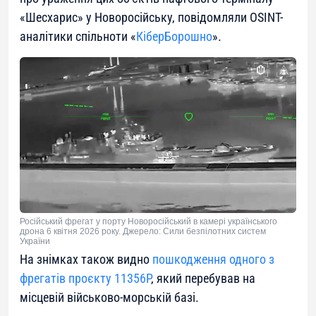
«Шесхарис» у Новоросійську, повідомляли OSINT-
аналітики спільноти «
КіберБорошно
».
Російський фрегат у порту Новоросійський в камері українського
дрона 6 квітня 2026 року. Джерело: Сили безпілотних систем
України
На знімках також видно
пошкодження одного з
фрегатів проєкту 11356Р
, який перебував на
місцевій військово-морській базі.