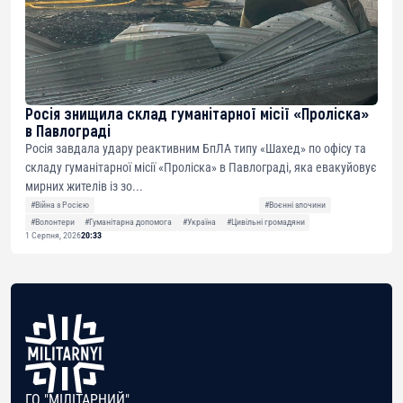
Росія знищила склад гуманітарної місії «Проліска»
в Павлограді
Росія завдала удару реактивним БпЛА типу «Шахед» по офісу та
складу гуманітарної місії «Проліска» в Павлограді, яка евакуйовує
мирних жителів із зо...
#Війна з Росією
#Воєнні злочини
#Волонтери
#Гуманітарна допомога
#Україна
#Цивільні громадяни
1 Серпня, 2026
20:33
ГО "МІЛІТАРНИЙ"