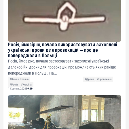
Росія, ймовірно, почала використовувати захоплені
українські дрони для провокацій — про це
попереджали в Польщі
Росія, ймовірно, почала застосовувати захоплені українські
далекобійні дрони для провокацій, про можливість яких раніше
попереджали в Польщі. На...
#Війна з Росією
#Дрони
#Провокації
#Росія
#Україна
1 Серпня, 2026
19:19