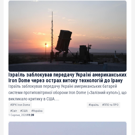
Ізраїль заблокував передачу Україні американських
Iron Dome через острах витоку технологій до Ірану
Ізраїль заблокував передачу Україні американських батарей
системи протиповітряної оборони Iron Dome («Залізний купол»), що
викликало критику в США....
#ЗРК Iron Dome
#Ізраїль
#ППО та ПРО
#Світ
#США
#Україна
1 Серпня, 2026
11:39