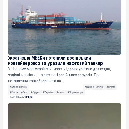
Українські МБЕКи потопили російський
контейнеровоз та уразили нафтовий танкер
У Чорному морі українські морські дрони уразили два судна,
задіяні в логістиці та експорті російських ресурсів. Про
потоплення контейнеровоза по...
#Атака дронів
#Війна з Росією
#Нафта
#Росія
#Світ
#Судно
#Україна
#Флот
#Чорне море
1 Серпня, 2026
14:43