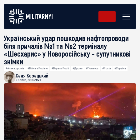
Український удар пошкодив нафтопроводи
біля причалів №1 та №2 терміналу
«Шесхарис» у Новоросійську – супутникові
знімки
#Атака дронів
#Війна з Росією
#Втрати Росії
#Дрони
#Пожежа
#Росія
#Україна
Саня Козацький
7 Квітня, 2026
09:21