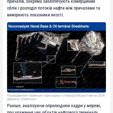
причалів, зокрема забезпечують комерційний
облік і розподіл потоків нафти між причалами та
вимірюють показники якості.
Пошкодження терміналу «Шесхарис» у Новоросійську 6 квітня 2026.
Джерело: Exilenova+
Раніше, аналізуючи оприлюднені кадри у мережі,
про ураження цих об’єктів нафтового терміналу