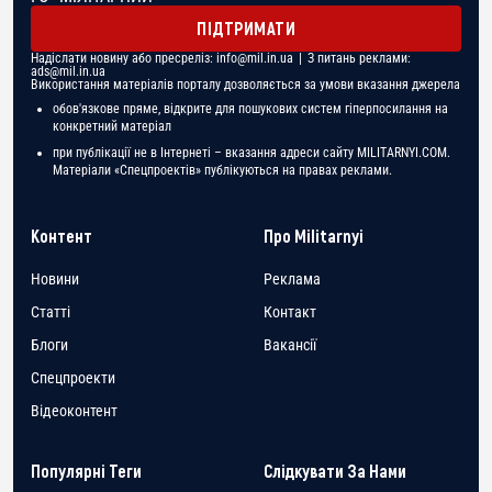
ПІДТРИМАТИ
Надіслати новину або пресреліз:
info@mil.in.ua
| З питань реклами:
ads@mil.in.ua
Використання матеріалів порталу дозволяється за умови вказання джерела
обов'язкове пряме, відкрите для пошукових систем гіперпосилання на
конкретний матеріал
при публікації не в Інтернеті – вказання адреси сайту MILITARNYI.COM.
Матеріали «Спецпроектів» публікуються на правах реклами.
Контент
Про Militarnyi
Новини
Реклама
Статті
Контакт
Блоги
Вакансії
Спецпроекти
Відеоконтент
Популярні Теги
Слідкувати За Нами