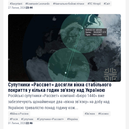
#Закупівлі
#Компанія Leonardo
#Навчально-бойові літаки
#ПС Нігерії
#Світ
27 Липня, 2026
23:44
Супутники «Рассвет» досягли вікна стабільного
покриття у кілька годин зв’язку над Україною
Російські супутники «Рассвет» компанії «Бюро 1440» вже
забезпечують щонайменше два «вікна зв’язку» на добу над
Україною тривалістю понад годину кож...
#Війна з Росією
#Звʼязок
#Космос
#Росія
#Супутник
#Супутники «Рассвет»
#Україна
31 Липня, 2026
22:46