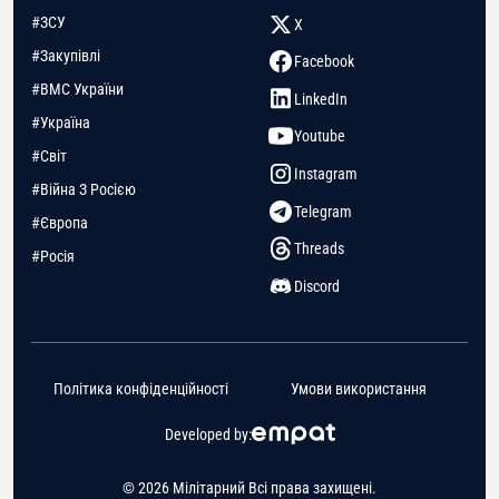
#ЗСУ
X
#Закупівлі
Facebook
#ВМС України
LinkedIn
#Україна
Youtube
#Світ
Instagram
#Війна З Росією
Telegram
#Європа
Threads
#Росія
Discord
Політика конфіденційності
Умови використання
Developed by:
© 2026 Мілітарний Всі права захищені.