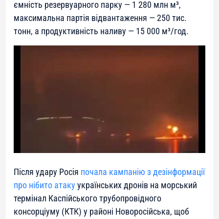
ємність резервуарного парку — 1 280 млн м³,
максимальна партія відвантаження — 250 тис.
тонн, а продуктивність наливу — 15 000 м³/год.
Після удару Росія
почала кампанію з дезінформації
про нібито атаку
українських дронів на морський
термінал Каспійського трубопровідного
консорціуму (КТК) у районі Новоросійська, щоб