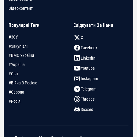
Відеоконтент
Популярні Теги
Слідкувати За Нами
#ЗСУ
X
#Закупівлі
Facebook
#ВМС України
LinkedIn
#Україна
Youtube
#Світ
Instagram
#Війна З Росією
Telegram
#Європа
Threads
#Росія
Discord