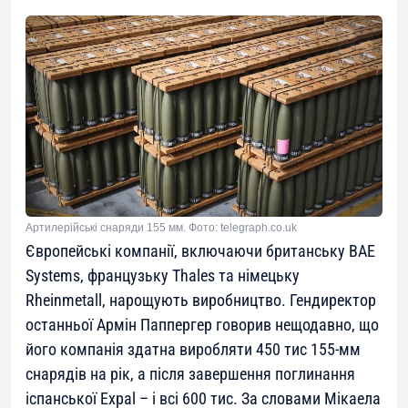
Артилерійські снаряди 155 мм. Фото: telegraph.co.uk
Європейські компанії, включаючи британську BAE
Systems, французьку Thales та німецьку
Rheinmetall, нарощують виробництво. Гендиректор
останньої Армін Паппергер говорив нещодавно, що
його компанія здатна виробляти 450 тис 155-мм
снарядів на рік, а після завершення поглинання
іспанської Expal – і всі 600 тис. За словами Мікаела