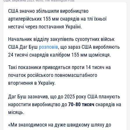
США. Березень 2023. Фото: The Washington Post
США значно збільшили виробництво
артилерійських 155 мм снарядів на тлі їхньої
нестачі через постачання Україні.
Начальник відділу закупівель сухопутних військ
США Даг Буш
розповів
, що зараз США виробляють
24 тисячі снарядів калібром 155 мм щомісяця.
Такі показники приводяться проти 14 тисяч на
початок російського повномасштабного
вторгнення в Україну.
Даг Буш зазначив, що до 2025 року США планують
наростити виробництво до
70-80 тисяч
снарядів на
місяць.
«
Ми знаходимося на дуже швидкому шляху до