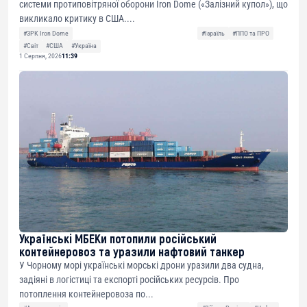
системи протиповітряної оборони Iron Dome («Залізний купол»), що
викликало критику в США....
#ЗРК Iron Dome
#Ізраїль
#ППО та ПРО
#Світ
#США
#Україна
1 Серпня, 2026
11:39
Українські МБЕКи потопили російський
контейнеровоз та уразили нафтовий танкер
У Чорному морі українські морські дрони уразили два судна,
задіяні в логістиці та експорті російських ресурсів. Про
потоплення контейнеровоза по...