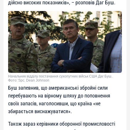
дійсно високих показників
», – розповів Даг Буш.
Начальник відділу постачання сухопутних військ США Даг Буш.
Фото: Spc. Dean Johnson
Буш запевнив, що американські збройні сили
перебувають на вірному шляху до поповнення
своїх запасів, наголосивши, що країна «не
збирається виснажуватися».
Також зараз керівники оборонної промисловості