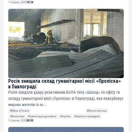
1 Серпня, 2026
19:19
Росія знищила склад гуманітарної місії «Проліска»
в Павлограді
Росія завдала удару реактивним БпЛА типу «Шахед» по офісу та
складу гуманітарної місії «Проліска» в Павлограді, яка евакуйовує
мирних жителів із зо...
#Війна з Росією
#Воєнні злочини
#Волонтери
#Гуманітарна допомога
#Україна
#Цивільні громадяни
1 Серпня, 2026
20:33