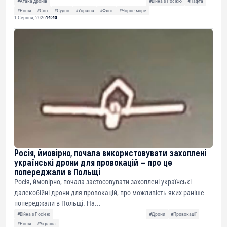
#Атака дронів
#Війна з Росією
#Нафта
#Росія
#Світ
#Судно
#Україна
#Флот
#Чорне море
1 Серпня, 2026
14:43
Росія, ймовірно, почала використовувати захоплені
українські дрони для провокацій — про це
попереджали в Польщі
Росія, ймовірно, почала застосовувати захоплені українські
далекобійні дрони для провокацій, про можливість яких раніше
попереджали в Польщі. На...
#Війна з Росією
#Дрони
#Провокації
#Росія
#Україна