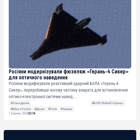
Росіяни модернізували фюзеляж «Герань-4 Сикер»
для оптичного наведення
Росіяни модифікували реактивний ударний БпЛА «Герань-4
Сикер», переробивши носову частину апарата для встановлення
оптико-електронної системи навед...
#Атака дронів
#БпЛА Shahed/«Герань»
#Війна з Росією
#Дрони
#Росія
#Україна
1 Серпня, 2026
22:16