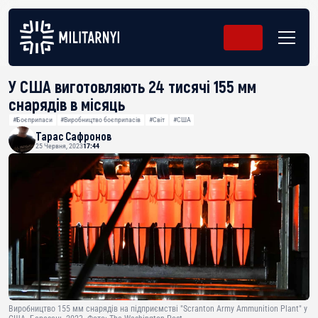
У США виготовляють 24 тисячі 155 мм
снарядів в місяць
#Боєприпаси
#Виробництво боєприпасів
#Світ
#США
Тарас Сафронов
25 Червня, 2023
17:44
Виробництво 155 мм снарядів на підприємстві "Scranton Army Ammunition Plant" у