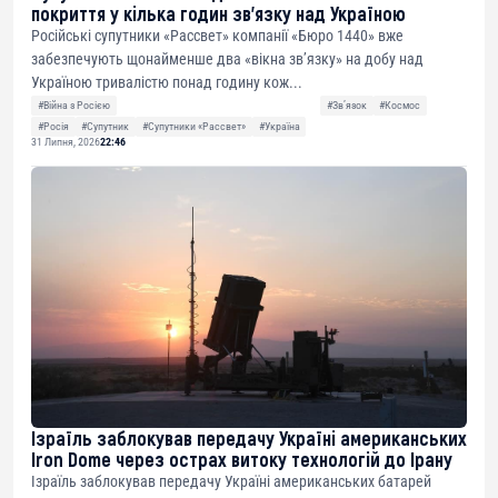
покриття у кілька годин зв’язку над Україною
Російські супутники «Рассвет» компанії «Бюро 1440» вже
забезпечують щонайменше два «вікна зв’язку» на добу над
Україною тривалістю понад годину кож...
#Війна з Росією
#Звʼязок
#Космос
#Росія
#Супутник
#Супутники «Рассвет»
#Україна
31 Липня, 2026
22:46
Ізраїль заблокував передачу Україні американських
Iron Dome через острах витоку технологій до Ірану
Ізраїль заблокував передачу Україні американських батарей