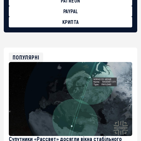
PATREON
PAYPAL
КРИПТА
BTC
bc1qg0z99m95fte7kj8faa7h2kvnq92wvc53exe8gm
USDT
0x8676644fA7B6d328310283cAC1065Ae01d97CEe7
ETH
0xfD02863D3289416fcF50975c9DFda13623f97758
ПОПУЛЯРНІ
Супутники «Рассвет» досягли вікна стабільного