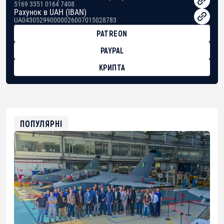
5169 3351 0164 7408
Рахунок в UAH (IBAN)
UA043052990000026007015028783
PATREON
PAYPAL
КРИПТА
BTC
bc1qg0z99m95fte7kj8faa7h2kvnq92wvc53exe8gm
USDT
0x8676644fA7B6d328310283cAC1065Ae01d97CEe7
ETH
0xfD02863D3289416fcF50975c9DFda13623f97758
ПОПУЛЯРНІ