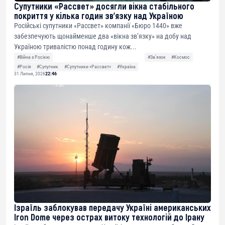
Супутники «Рассвет» досягли вікна стабільного
покриття у кілька годин зв’язку над Україною
Російські супутники «Рассвет» компанії «Бюро 1440» вже
забезпечують щонайменше два «вікна зв’язку» на добу над
Україною тривалістю понад годину кож...
#Війна з Росією
#Звʼязок
#Космос
#Росія
#Супутник
#Супутники «Рассвет»
#Україна
31 Липня, 2026
22:46
Ізраїль заблокував передачу Україні американських
Iron Dome через острах витоку технологій до Ірану