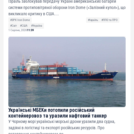
Ізраїль заблокував передачу Україні американських батарей
системи протиповітряної оборони Iron Dome («Залізний купол»), що
викликало критику в США....
#ЗРК Iron Dome
#Ізраїль
#ППО та ПРО
#Світ
#США
#Україна
1 Серпня, 2026
11:39
Українські МБЕКи потопили російський
контейнеровоз та уразили нафтовий танкер
У Чорному морі українські морські дрони уразили два судна,
задіяні в логістиці та експорті російських ресурсів. Про