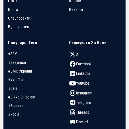
Статті
Контакт
Блоги
Вакансії
Спецпроекти
Відеоконтент
Популярні Теги
Слідкувати За Нами
#ЗСУ
X
#Закупівлі
Facebook
#ВМС України
LinkedIn
#Україна
Youtube
#Світ
Instagram
#Війна З Росією
Telegram
#Європа
Threads
#Росія
Discord