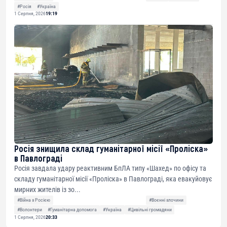
#Росія
#Україна
1 Серпня, 2026
19:19
Росія знищила склад гуманітарної місії «Проліска»
в Павлограді
Росія завдала удару реактивним БпЛА типу «Шахед» по офісу та
складу гуманітарної місії «Проліска» в Павлограді, яка евакуйовує
мирних жителів із зо...
#Війна з Росією
#Воєнні злочини
#Волонтери
#Гуманітарна допомога
#Україна
#Цивільні громадяни
1 Серпня, 2026
20:33