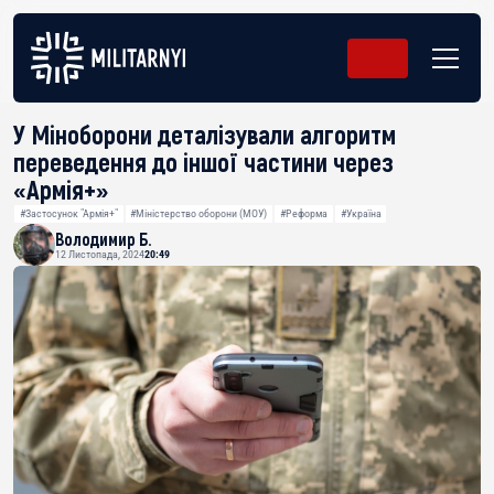
У Міноборони деталізували алгоритм
переведення до іншої частини через
«Армія+»
#Застосунок "Армія+"
#Міністерство оборони (МОУ)
#Реформа
#Україна
Володимир Б.
12 Листопада, 2024
20:49