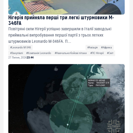
Нігерія прийняла перші три легкі штурмовики M-
346FA
Повітряні сили Нігерії успішно завершили в Італії заводські
приймальні випробування першої партії з трьох легких
штурмовиків Leonardo M-346FA. П...
#Leonardo M-346
#Авіація
#Африка
#Закупівлі
#Компанія Leonardo
#Навчально-бойові літаки
#ПС Нігерії
#Світ
27 Липня, 2026
23:44