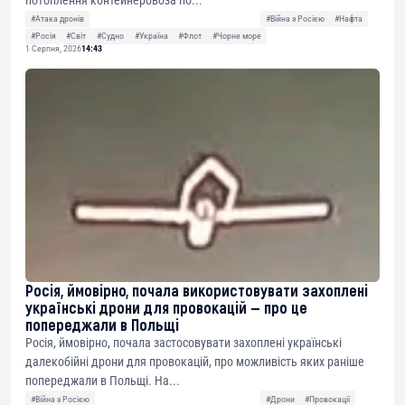
потоплення контейнеровоза по...
#Атака дронів
#Війна з Росією
#Нафта
#Росія
#Світ
#Судно
#Україна
#Флот
#Чорне море
1 Серпня, 2026
14:43
Росія, ймовірно, почала використовувати захоплені
українські дрони для провокацій — про це
попереджали в Польщі
Росія, ймовірно, почала застосовувати захоплені українські
далекобійні дрони для провокацій, про можливість яких раніше
попереджали в Польщі. На...
#Війна з Росією
#Дрони
#Провокації