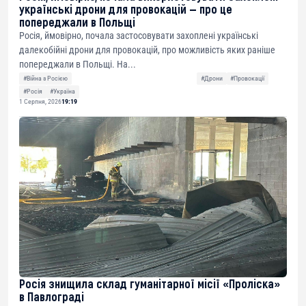
українські дрони для провокацій — про це
попереджали в Польщі
Росія, ймовірно, почала застосовувати захоплені українські
далекобійні дрони для провокацій, про можливість яких раніше
попереджали в Польщі. На...
#Війна з Росією
#Дрони
#Провокації
#Росія
#Україна
1 Серпня, 2026
19:19
Росія знищила склад гуманітарної місії «Проліска»
в Павлограді