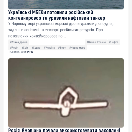
Українські МБЕКи потопили російський
контейнеровоз та уразили нафтовий танкер
У Чорному морі українські морські дрони уразили два судна,
задіяні в логістиці та експорті російських ресурсів. Про
потоплення контейнеровоза по...
#Атака дронів
#Війна з Росією
#Нафта
#Росія
#Світ
#Судно
#Україна
#Флот
#Чорне море
1 Серпня, 2026
14:43
Росія, ймовірно, почала використовувати захоплені