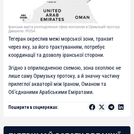
Іранська карта розподілення сфер контролю в Ормузькій протоці.
Джерело: PGSA
Тегеран окреслив межі морської зони, транзит
через яку, за його трактуванням, потребує
координації та дозволу іранської сторони.
Згідно з оприлюдненою схемою, зона охоплює не
лише саму Ормузьку протоку, а й значну частину
прилеглої акваторії між Іраном, Оманом та
Об’єднаними Арабськими Еміратами.
Поширити в соцмережах: