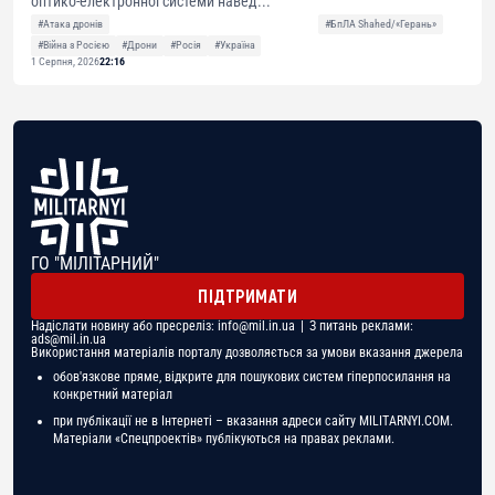
оптико-електронної системи навед...
#Атака дронів
#БпЛА Shahed/«Герань»
#Війна з Росією
#Дрони
#Росія
#Україна
1 Серпня, 2026
22:16
ГО "МІЛІТАРНИЙ"
ПІДТРИМАТИ
Надіслати новину або пресреліз:
info@mil.in.ua
| З питань реклами:
ads@mil.in.ua
Використання матеріалів порталу дозволяється за умови вказання джерела
обов'язкове пряме, відкрите для пошукових систем гіперпосилання на
конкретний матеріал
при публікації не в Інтернеті – вказання адреси сайту MILITARNYI.COM.
Матеріали «Спецпроектів» публікуються на правах реклами.