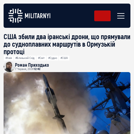
США збили два іранські дрони, що прямували
до судноплавних маршрутів в Ормузькій
протоці
#Азія
#Близький Схід
#Світ
#Судно
#США
Роман Приходько
7 Червня, 2026
12:42