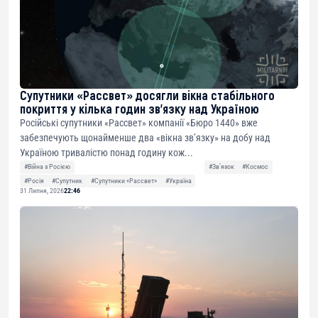
Супутники «Рассвет» досягли вікна стабільного
покриття у кілька годин зв’язку над Україною
Російські супутники «Рассвет» компанії «Бюро 1440» вже
забезпечують щонайменше два «вікна зв’язку» на добу над
Україною тривалістю понад годину кож...
#Війна з Росією
#Звʼязок
#Космос
#Росія
#Супутник
#Супутники «Рассвет»
#Україна
31 Липня, 2026
22:46