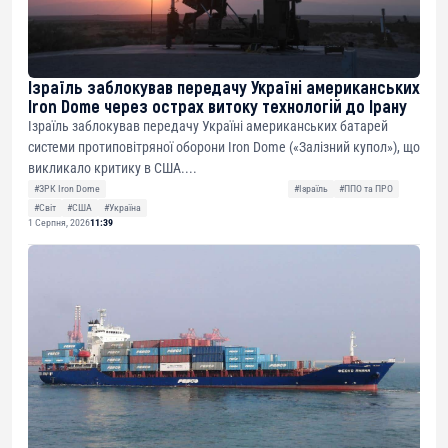
Ізраїль заблокував передачу Україні американських
Iron Dome через острах витоку технологій до Ірану
Ізраїль заблокував передачу Україні американських батарей
системи протиповітряної оборони Iron Dome («Залізний купол»), що
викликало критику в США....
#ЗРК Iron Dome
#Ізраїль
#ППО та ПРО
#Світ
#США
#Україна
1 Серпня, 2026
11:39