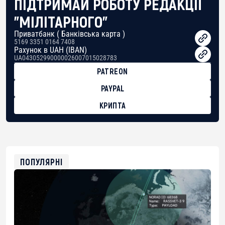
ПІДТРИМАЙ РОБОТУ РЕДАКЦІЇ
"МІЛІТАРНОГО"
Приватбанк ( Банківська карта )
5169 3351 0164 7408
Рахунок в UAH (IBAN)
UA043052990000026007015028783
PATREON
PAYPAL
КРИПТА
BTC
bc1qg0z99m95fte7kj8faa7h2kvnq92wvc53exe8gm
USDT
0x8676644fA7B6d328310283cAC1065Ae01d97CEe7
ETH
0xfD02863D3289416fcF50975c9DFda13623f97758
ПОПУЛЯРНІ