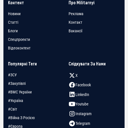
Контент
Про Militarnyi
Новини
Реклама
Статті
Контакт
Блоги
Вакансії
Спецпроекти
Відеоконтент
Популярні Теги
Слідкувати За Нами
#ЗСУ
X
#Закупівлі
Facebook
#ВМС України
LinkedIn
#Україна
Youtube
#Світ
Instagram
#Війна З Росією
Telegram
#Європа