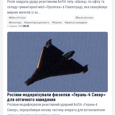
Росія завдала удару реактивним БпЛА типу «Шахед» по офісу та
складу гуманітарної місії «Проліска» в Павлограді, яка евакуйовує
мирних жителів із зо...
#Війна з Росією
#Воєнні злочини
#Волонтери
#Гуманітарна допомога
#Україна
#Цивільні громадяни
1 Серпня, 2026
20:33
Росіяни модернізували фюзеляж «Герань-4 Сикер»
для оптичного наведення
Росіяни модифікували реактивний ударний БпЛА «Герань-4
Сикер», переробивши носову частину апарата для встановлення