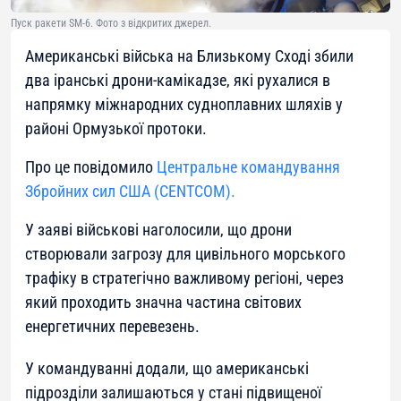
Пуск ракети SM-6. Фото з відкритих джерел.
Американські війська на Близькому Сході збили
два іранські дрони-камікадзе, які рухалися в
напрямку міжнародних судноплавних шляхів у
районі Ормузької протоки.
Про це повідомило
Центральне командування
Збройних сил США (CENTCOM).
У заяві військові наголосили, що дрони
створювали загрозу для цивільного морського
трафіку в стратегічно важливому регіоні, через
який проходить значна частина світових
енергетичних перевезень.
У командуванні додали, що американські
підрозділи залишаються у стані підвищеної