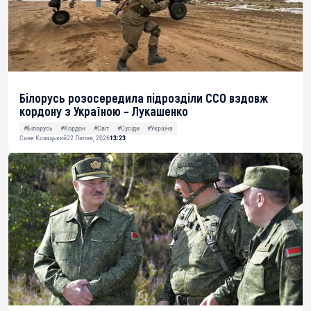
Білорусь розосередила підрозділи ССО вздовж
кордону з Україною – Лукашенко
#Білорусь
#Кордон
#Світ
#Сусіди
#Україна
Саня Козацький
22 Липня, 2026
13:23