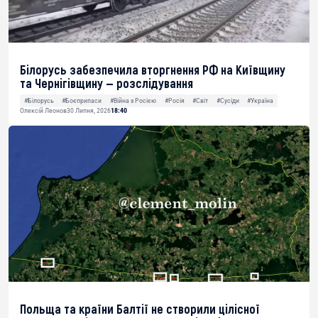
Білорусь забезпечила вторгнення РФ на Київщину
та Чернігівщину — розслідування
#Білорусь
#Боєприпаси
#Війна з Росією
#Росія
#Світ
#Сусіди
#Україна
Олексій Леонов
30 Липня, 2026
18:40
Польща та країни Балтії не створили цілісної