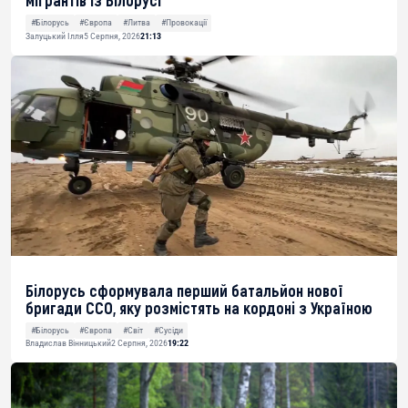
мігрантів із Білорусі
#Білорусь
#Європа
#Литва
#Провокації
Залуцький Ілля
5 Серпня, 2026
21:13
Білорусь сформувала перший батальйон нової
бригади ССО, яку розмістять на кордоні з Україною
#Білорусь
#Європа
#Світ
#Сусіди
Владислав Вінницький
2 Серпня, 2026
19:22