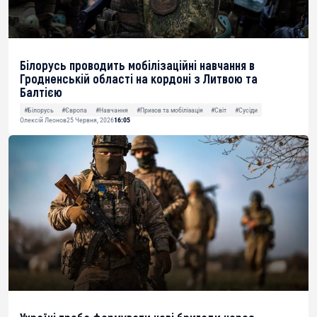
Білорусь проводить мобілізаційні навчання в
Гродненській області на кордоні з Литвою та
Балтією
#Білорусь
#Європа
#Навчання
#Призов та мобілізація
#Світ
#Сусіди
Олексій Леонов
25 Червня, 2026
16:05