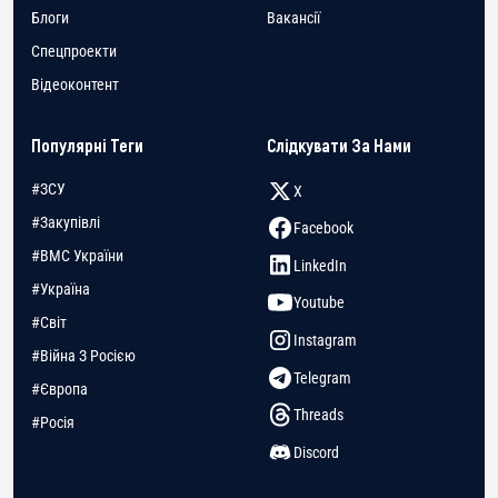
Блоги
Вакансії
Спецпроекти
Відеоконтент
Популярні Теги
Слідкувати За Нами
#ЗСУ
X
#Закупівлі
Facebook
#ВМС України
LinkedIn
#Україна
Youtube
#Світ
Instagram
#Війна З Росією
Telegram
#Європа
Threads
#Росія
Discord