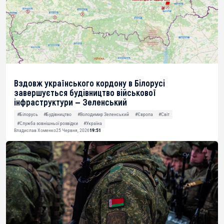
Вздовж українського кордону в Білорусі
завершується будівництво військової
інфраструктури — Зеленський
#Білорусь
#Будівництво
#Володимир Зеленський
#Європа
#Світ
#Служба зовнішньої розвідки
#Україна
Владислав Хоменко
25 Червня, 2026
19:51