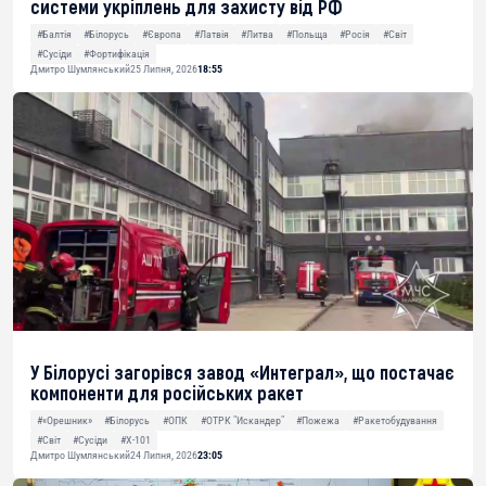
системи укріплень для захисту від РФ
#Балтія
#Білорусь
#Європа
#Латвія
#Литва
#Польща
#Росія
#Світ
#Сусіди
#Фортифікація
Дмитро Шумлянський
25 Липня, 2026
18:55
У Білорусі загорівся завод «Интеграл», що постачає
компоненти для російських ракет
#«Орешник»
#Білорусь
#ОПК
#ОТРК "Искандер"
#Пожежа
#Ракетобудування
#Світ
#Сусіди
#Х-101
Дмитро Шумлянський
24 Липня, 2026
23:05