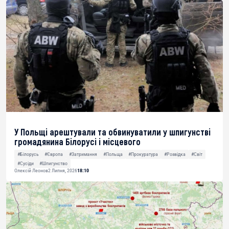
У Польщі арештували та обвинуватили у шпигунстві
громадянина Білорусі і місцевого
#Білорусь
#Європа
#Затримання
#Польща
#Прокуратура
#Розвідка
#Світ
#Сусіди
#Шпигунство
Олексій Леонов
2 Липня, 2026
18:10