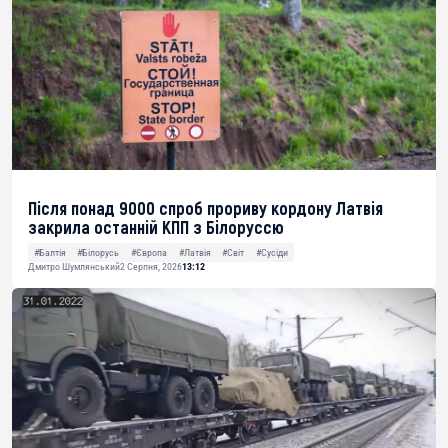
Після понад 9000 спроб прориву кордону Латвія
закрила останній КПП з Білоруссю
#Балтія
#Білорусь
#Європа
#Латвія
#Світ
#Сусіди
Дмитро Шумлянський
2 Серпня, 2026
13:12