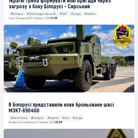
Україні треба формувати нові бригади через
загрозу з боку Білорусі – Сирський
#Білорусь
#Олександр Сирський
#ОШС
#Сусіди
#Україна
Саня Козацький
25 Червня, 2026
11:34
В Білорусі представили нове броньоване шасі
МЗКТ-690400
#Автотехніка
#Білорусь
#Європа
#Світ
#Сусіди
Владислав Хоменко
24 Червня, 2026
23:54