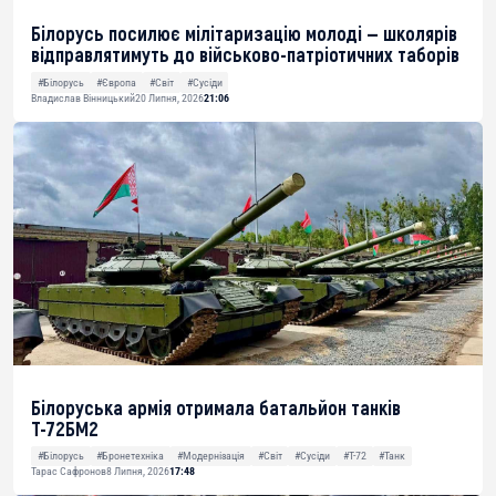
Білорусь посилює мілітаризацію молоді — школярів
відправлятимуть до військово-патріотичних таборів
#Білорусь
#Європа
#Світ
#Сусіди
Владислав Вінницький
20 Липня, 2026
21:06
Білоруська армія отримала батальйон танків
Т-72БМ2
#Білорусь
#Бронетехніка
#Модернізація
#Світ
#Сусіди
#Т-72
#Танк
Тарас Сафронов
8 Липня, 2026
17:48