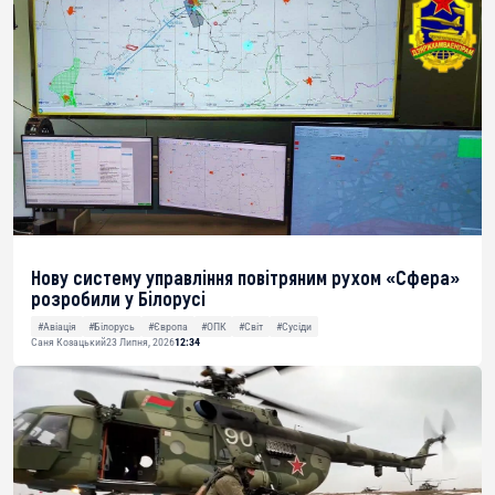
Нову систему управління повітряним рухом «Сфера»
розробили у Білорусі
#Авіація
#Білорусь
#Європа
#ОПК
#Світ
#Сусіди
Саня Козацький
23 Липня, 2026
12:34