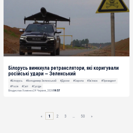
Білорусь вимкнула ретранслятори, які коригували
російські удари — Зеленський
#Білорусь
#Володимир Зеленський
#Дрони
#Європа
#Звʼязок
#Президент
#Росія
#Світ
#Сусіди
Владислав Хоменко
24 Червня, 2026
19:57
«
1
2
3
…
50
»