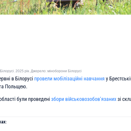
ілорусі. 2025 рік. Джерело: міноборони Білорусі
рвні в Білорусі
провели мобілізаційні навчання
у Брестські
 та Польщею.
е області були проведені
збори військовозобов’язаних
зі скл
ах: