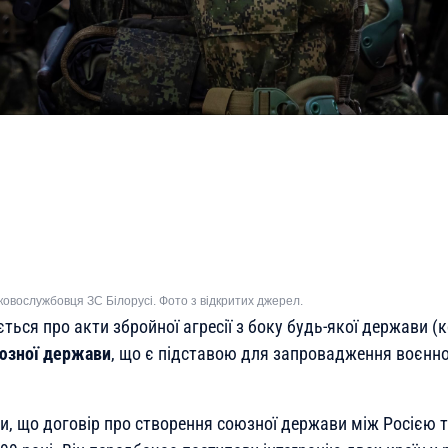
ковослужбовця ЗС Білорусі. Фото з відкритих джерел.
ться про акти збройної агресії з боку будь-якої держави (к
юзної держави
, що є підставою для запровадження воєнно
ти, що договір про створення союзної держави між Росією 