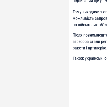
підписаний ще у 19
Тому виходячи з о
можливість запрова
по військових об’є
Після повномасшта
агресора стали ре
ракети і артилерію
Також українські о