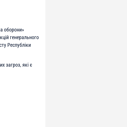
та оборони»
кцій генерального
сту Республіки
х загроз, які є