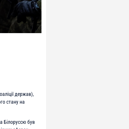
оаліції держав),
го стану на
та Білоруссю був