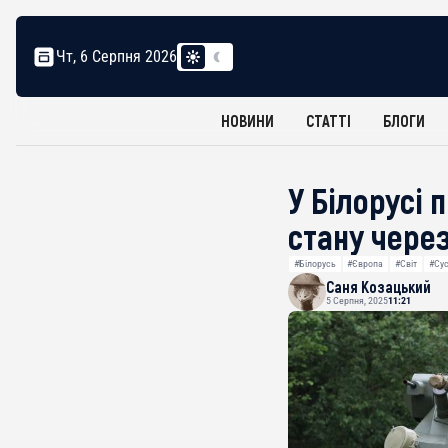
Чт, 6 Серпня 2026
НОВИНИ
СТАТТІ
БЛОГИ
У Білорусі
стану через
#Білорусь
#Європа
#Світ
#Сус
Саня Козацький
5 Серпня, 2025
11:21