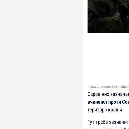
Ілюстративне фото війсь
Серед них зазначає
вчиненої проти
Со
території країни.
Тут треба зазначи