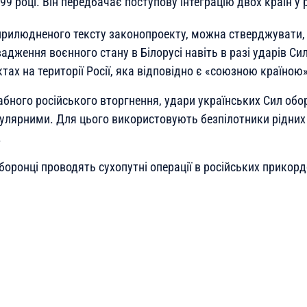
99 році. Він передбачає поступову інтеграцію двох країн у 
прилюдненого тексту законопроекту, можна стверджувати,
дження воєнного стану в Білорусі навіть в разі ударів Си
ктах на території Росії, яка відповідно є «союзною країною»
бного російського вторгнення, удари українських Сил обор
гулярними. Для цього використовують безпілотники рідних 
.
боронці проводять сухопутні операції в російських прикор