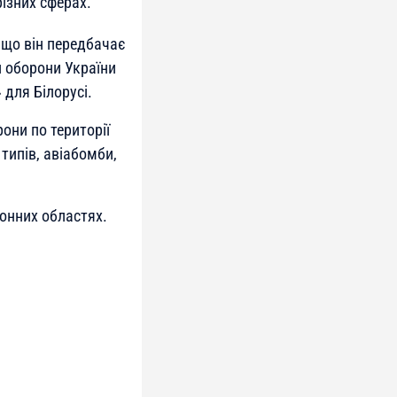
різних сферах.
 що він передбачає
л оборони України
 для Білорусі.
они по території
типів, авіабомби,
донних областях.