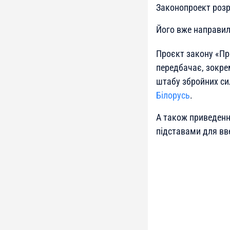
Законопроект роз
Його вже направил
Проєкт закону «Про
передбачає, зокре
штабу збройних си
Білорусь
.
А також приведення
підставами для вве