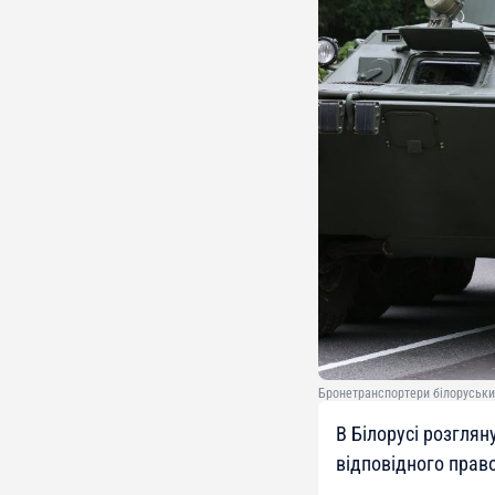
Бронетранспортери білоруських
В Білорусі розглян
відповідного право