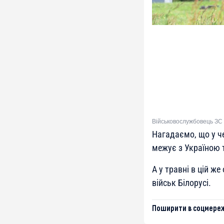
Військовослужбовець ЗС Б
Нагадаємо, що у че
межує з Україною
А у травні в цій ж
військ Білорусі.
Поширити в соцмереж