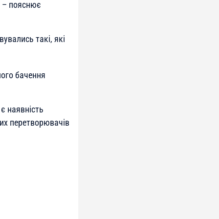
, – пояснює
вувались такі, які
ного бачення
є наявність
них перетворювачів