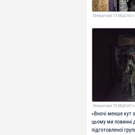
Оператори 73 МЦСпО з 
Оператори 73 МЦСпО з 
«Вночі менше кут 
цьому ми повинні д
підготовленої груп