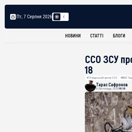
Пт, 7 Серпня 2026
НОВИНИ
СТАТТІ
БЛОГИ
ССО ЗСУ пр
18
#73 морський центр ССО
#ВМС Ук
Тарас Сафронов
8 Листопада, 2020
19:19