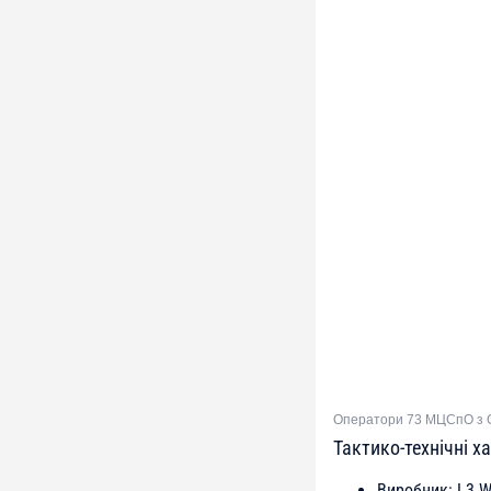
Оператори 73 МЦСпО з 
Тактико-технічні 
Виробник: L3 Wa