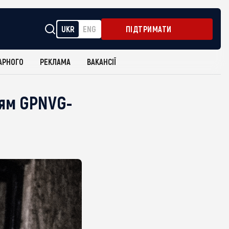
UKR
ENG
ПІДТРИМАТИ
АРНОГО
РЕКЛАМА
ВАКАНСІЇ
ням GPNVG-