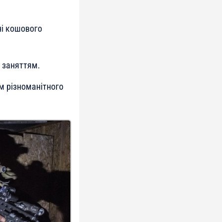
ні кошового
 заняттям.
м різноманітного