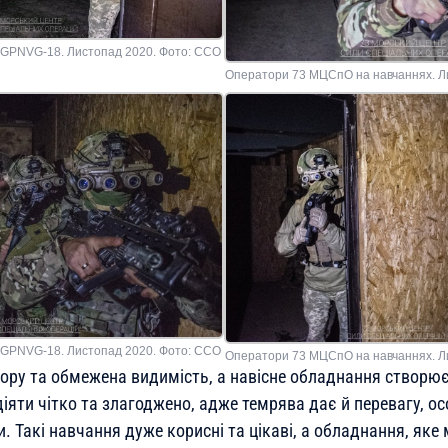
GPNVG-18. Листопад 2020. Фото: ССО
Оператори 73 МЦСпО на навчаннях. Л
GPNVG-18. Листопад 2020. Фото: ССО
Оператори 73 МЦСпО на навчаннях. Л
зору та обмежена видимість, а навісне обладнання створю
іяти чітко та злагоджено, адже темрява дає й перевагу, о
и. Такі навчання дуже корисні та цікаві, а обладнання, яке