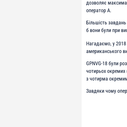
дозволяє максимал
оператор А.
Більшість завдань 
б вони були при в
Нагадаємо, у 2018
американського ви
GPNVG-18 були роз
чотирьох окремих 
з чотирма окремим
Завдяки чому опера