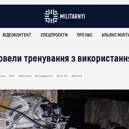
ВІДЕОКОНТЕНТ
СПЕЦПРОЕКТИ
ПРО НАС
АЛЬЯНС МІЛІТ
овели тренування з використан
раїни
#ЗСУ
#Навчання
#Спорядження
#ССО ЗСУ
#Україна