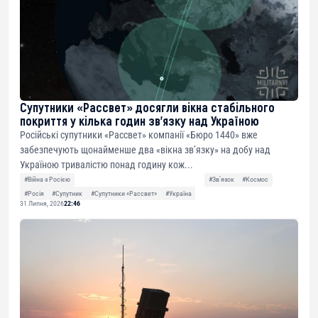
Супутники «Рассвет» досягли вікна стабільного
покриття у кілька годин зв’язку над Україною
Російські супутники «Рассвет» компанії «Бюро 1440» вже
забезпечують щонайменше два «вікна зв’язку» на добу над
Україною тривалістю понад годину кож...
#Війна з Росією
#Звʼязок
#Космос
#Росія
#Супутник
#Супутники «Рассвет»
#Україна
31 Липня, 2026
22:46