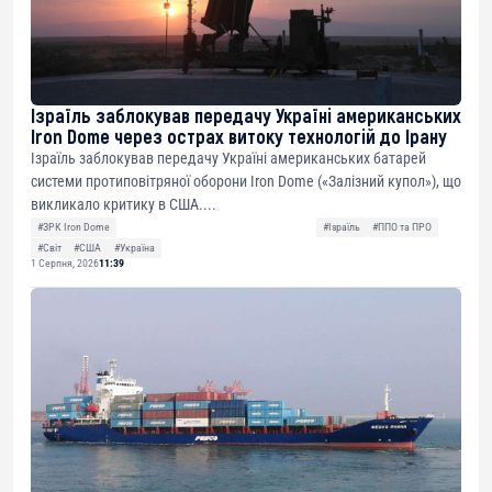
Ізраїль заблокував передачу Україні американських
Iron Dome через острах витоку технологій до Ірану
Ізраїль заблокував передачу Україні американських батарей
системи протиповітряної оборони Iron Dome («Залізний купол»), що
викликало критику в США....
#ЗРК Iron Dome
#Ізраїль
#ППО та ПРО
#Світ
#США
#Україна
1 Серпня, 2026
11:39