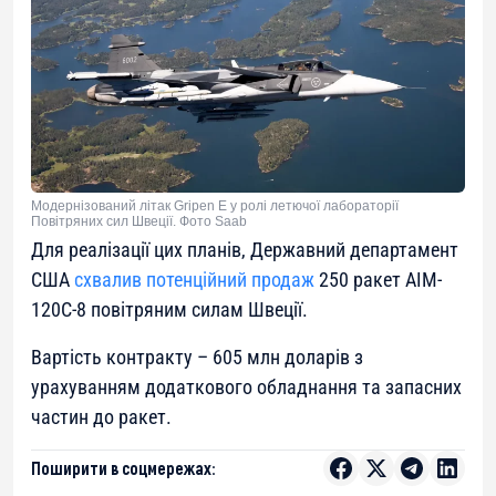
Модернізований літак Gripen E у ролі летючої лабораторії
Повітряних сил Швеції. Фото Saab
Для реалізації цих планів, Державний департамент
США
схвалив потенційний продаж
250 ракет AIM-
120C-8 повітряним силам Швеції.
Вартість контракту – 605 млн доларів з
урахуванням додаткового обладнання та запасних
частин до ракет.
Поширити в соцмережах: