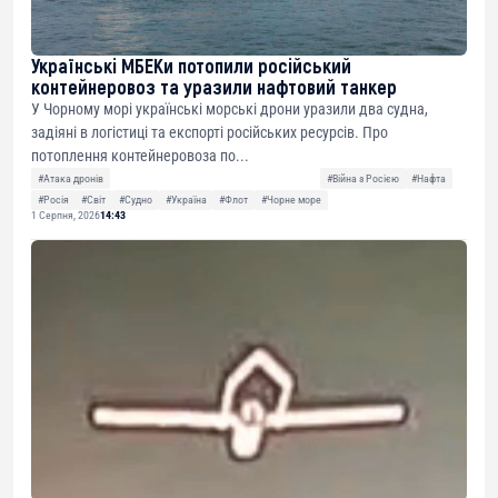
Українські МБЕКи потопили російський
контейнеровоз та уразили нафтовий танкер
У Чорному морі українські морські дрони уразили два судна,
задіяні в логістиці та експорті російських ресурсів. Про
потоплення контейнеровоза по...
#Атака дронів
#Війна з Росією
#Нафта
#Росія
#Світ
#Судно
#Україна
#Флот
#Чорне море
1 Серпня, 2026
14:43