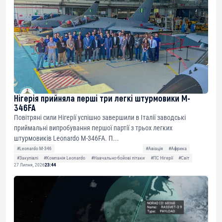
Нігерія прийняла перші три легкі штурмовики M-
346FA
Повітряні сили Нігерії успішно завершили в Італії заводські
приймальні випробування першої партії з трьох легких
штурмовиків Leonardo M-346FA. П...
#Leonardo M-346
#Авіація
#Африка
#Закупівлі
#Компанія Leonardo
#Навчально-бойові літаки
#ПС Нігерії
#Світ
27 Липня, 2026
23:44