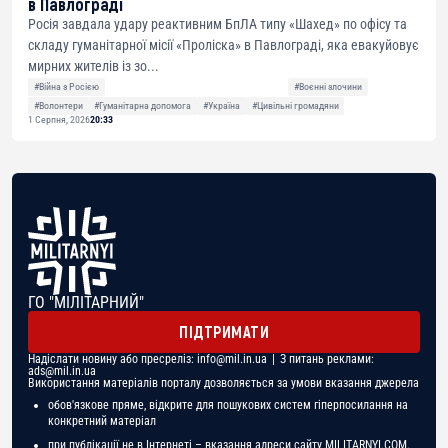
в Павлограді
Росія завдала удару реактивним БпЛА типу «Шахед» по офісу та
складу гуманітарної місії «Проліска» в Павлограді, яка евакуйовує
мирних жителів із зо...
#Війна з Росією
#Воєнні злочини
#Волонтери
#Гуманітарна допомога
#Україна
#Цивільні громадяни
1 Серпня, 2026
20:33
ГО "МІЛІТАРНИЙ"
ПІДТРИМАТИ
Надіслати новину або пресреліз:
info@mil.in.ua
| З питань реклами:
ads@mil.in.ua
Використання матеріалів порталу дозволяється за умови вказання джерела
обов'язкове пряме, відкрите для пошукових систем гіперпосилання на
конкретний матеріал
при публікації не в Інтернеті – вказання адреси сайту MILITARNYI.COM.