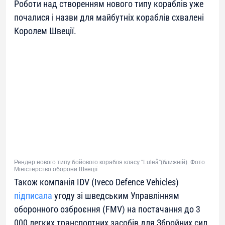
Роботи над створенням нового типу кораблів уже
почалися і назви для майбутніх кораблів схвалені
Королем Швеції.
Рендер нового типу бойового корабля класу “Luleå”(ближній). Фото
Міністерство оборони Швеції
Також компанія IDV (Iveco Defence Vehicles)
підписала
угоду зі шведським Управлінням
оборонного озброєння (FMV) на постачання до 3
000 легких транспортних засобів для Збройних сил