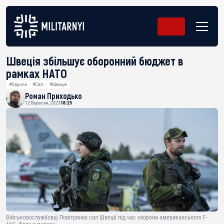
Швеція збільшує оборонний бюджет в
рамках НАТО
#Європа
#Світ
#Швеція
Роман Приходько
12 Вересня, 2023
18:25
Військовослужбовці Повітряних сил Швеції під час охорони американського F-