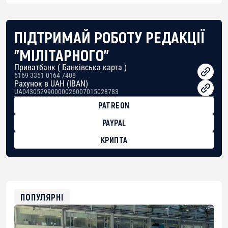
ПІДТРИМАЙ РОБОТУ РЕДАКЦІЇ
"МІЛІТАРНОГО"
Приватбанк ( Банківська карта )
5169 3351 0164 7408
Рахунок в UAH (IBAN)
UA043052990000026007015028783
PATREON
PAYPAL
КРИПТА
BTC
bc1qg0z99m95fte7kj8faa7h2kvnq92wvc53exe8gm
USDT
0x8676644fA7B6d328310283cAC1065Ae01d97CEe7
ETH
0xfD02863D3289416fcF50975c9DFda13623f97758
ПОПУЛЯРНІ