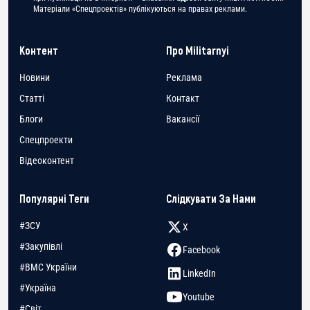
Матеріали «Спецпроектів» публікуються на правах реклами.
Контент
Про Militarnyi
Новини
Реклама
Статті
Контакт
Блоги
Вакансії
Спецпроекти
Відеоконтент
Популярні Теги
Слідкувати За Нами
#ЗСУ
X
#Закупівлі
Facebook
#ВМС України
LinkedIn
#Україна
Youtube
#Світ