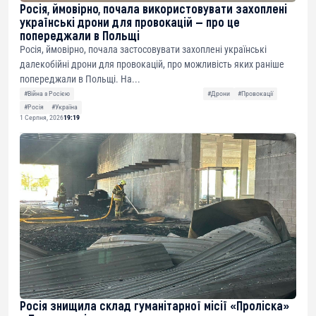
Росія, ймовірно, почала використовувати захоплені
українські дрони для провокацій — про це
попереджали в Польщі
Росія, ймовірно, почала застосовувати захоплені українські
далекобійні дрони для провокацій, про можливість яких раніше
попереджали в Польщі. На...
#Війна з Росією
#Дрони
#Провокації
#Росія
#Україна
1 Серпня, 2026
19:19
Росія знищила склад гуманітарної місії «Проліска»