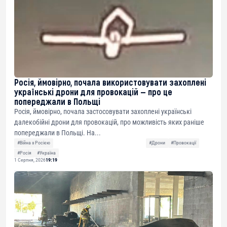
Росія, ймовірно, почала використовувати захоплені
українські дрони для провокацій — про це
попереджали в Польщі
Росія, ймовірно, почала застосовувати захоплені українські
далекобійні дрони для провокацій, про можливість яких раніше
попереджали в Польщі. На...
#Війна з Росією
#Дрони
#Провокації
#Росія
#Україна
1 Серпня, 2026
19:19