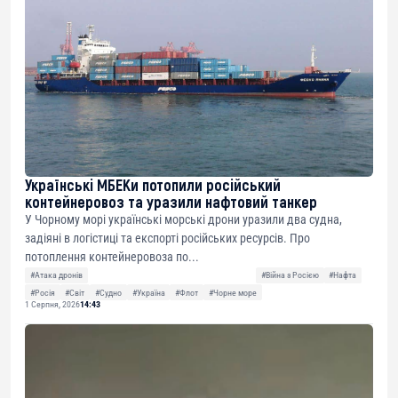
Українські МБЕКи потопили російський
контейнеровоз та уразили нафтовий танкер
У Чорному морі українські морські дрони уразили два судна,
задіяні в логістиці та експорті російських ресурсів. Про
потоплення контейнеровоза по...
#Атака дронів
#Війна з Росією
#Нафта
#Росія
#Світ
#Судно
#Україна
#Флот
#Чорне море
1 Серпня, 2026
14:43