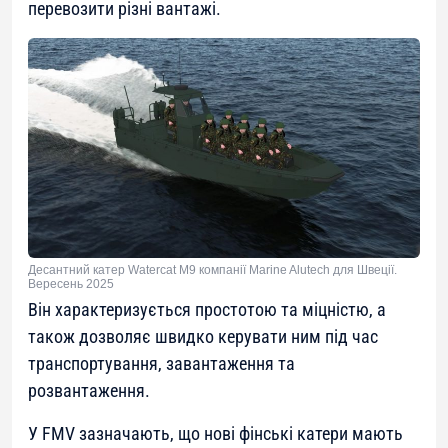
перевозити різні вантажі.
Десантний катер Watercat M9 компанії Marine Alutech для Швеції.
Вересень 2025
Він характеризується простотою та міцністю, а
також дозволяє швидко керувати ним під час
транспортування, завантаження та
розвантаження.
У FMV зазначають, що нові фінські катери мають