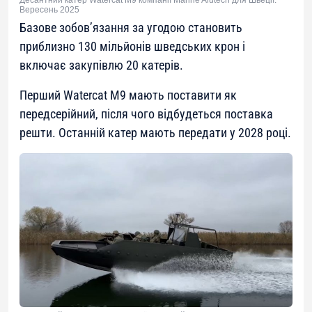
Десантний катер Watercat M9 компанії Marine Alutech для Швеції.
Вересень 2025
Базове зобов’язання за угодою становить
приблизно 130 мільйонів шведських крон і
включає закупівлю 20 катерів.
Перший Watercat M9 мають поставити як
передсерійний, після чого відбудеться поставка
решти. Останній катер мають передати у 2028 році.