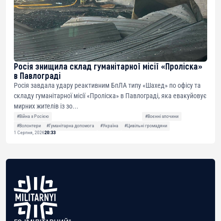
Росія знищила склад гуманітарної місії «Проліска»
в Павлограді
Росія завдала удару реактивним БпЛА типу «Шахед» по офісу та
складу гуманітарної місії «Проліска» в Павлограді, яка евакуйовує
мирних жителів із зо...
#Війна з Росією
#Воєнні злочини
#Волонтери
#Гуманітарна допомога
#Україна
#Цивільні громадяни
1 Серпня, 2026
20:33