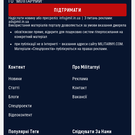
ГО "МІЛІТАРНИЙ"
ПІДТРИМАТИ
Надіслати новину або пресреліз:
info@mil.in.ua
| З питань реклами:
ads@mil.in.ua
Використання матеріалів порталу дозволяється за умови вказання джерела
обов'язкове пряме, відкрите для пошукових систем гіперпосилання на
конкретний матеріал
при публікації не в Інтернеті – вказання адреси сайту MILITARNYI.COM.
Матеріали «Спецпроектів» публікуються на правах реклами.
Контент
Про Militarnyi
Новини
Реклама
Статті
Контакт
Блоги
Вакансії
Спецпроекти
Відеоконтент
Популярні Теги
Слідкувати За Нами