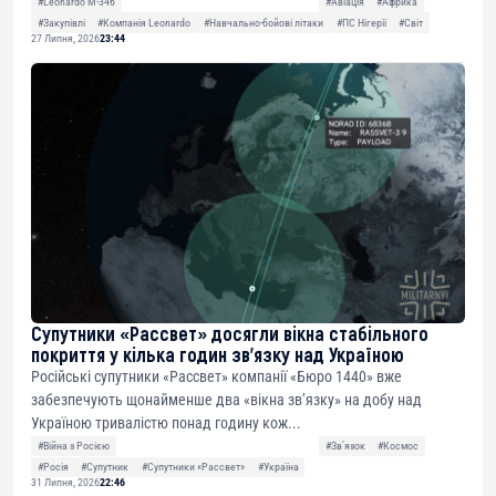
#Leonardo M-346
#Авіація
#Африка
#Закупівлі
#Компанія Leonardo
#Навчально-бойові літаки
#ПС Нігерії
#Світ
27 Липня, 2026
23:44
Супутники «Рассвет» досягли вікна стабільного
покриття у кілька годин зв’язку над Україною
Російські супутники «Рассвет» компанії «Бюро 1440» вже
забезпечують щонайменше два «вікна зв’язку» на добу над
Україною тривалістю понад годину кож...
#Війна з Росією
#Звʼязок
#Космос
#Росія
#Супутник
#Супутники «Рассвет»
#Україна
31 Липня, 2026
22:46