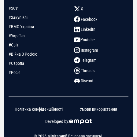
#ЗСУ
X
#Закупівлі
Facebook
#ВМС України
LinkedIn
#Україна
Youtube
#Світ
Instagram
#Війна З Росією
Telegram
#Європа
Threads
#Росія
Discord
Політика конфіденційності
Умови використання
Developed by:
© 2026 Мілітарний Всі права захищені.