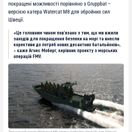
покращені можливості порівняно з Gruppbat –
версією катера Watercat M8 для збройних сил
Швеції.
«Це головним чином пов’язано з тим, що ми вжили
заходів для покращення безпеки на морі та внесли
корективи до потреб нових десантних батальйонів»,
– каже Агнес Моберг, керівник проекту з морських
операцій FMV.