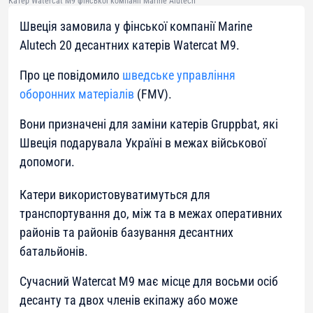
Катер Watercat M9 фінської компанії Marine Alutech
Швеція замовила у фінської компанії Marine
Alutech 20 десантних катерів Watercat M9.
Про це повідомило
шведське управління
оборонних матеріалів
(FMV).
Вони призначені для заміни катерів Gruppbat, які
Швеція подарувала Україні в межах військової
допомоги.
Катери використовуватимуться для
транспортування до, між та в межах оперативних
районів та районів базування десантних
батальйонів.
Сучасний Watercat M9 має місце для восьми осіб
десанту та двох членів екіпажу або може