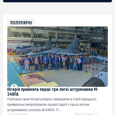
BTC
bc1qg0z99m95fte7kj8faa7h2kvnq92wvc53exe8gm
USDT
0x8676644fA7B6d328310283cAC1065Ae01d97CEe7
ETH
0xfD02863D3289416fcF50975c9DFda13623f97758
ПОПУЛЯРНІ
Нігерія прийняла перші три легкі штурмовики M-
346FA
Повітряні сили Нігерії успішно завершили в Італії заводські
приймальні випробування першої партії з трьох легких
штурмовиків Leonardo M-346FA. П...