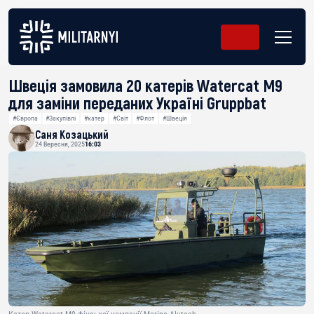
Швеція замовила 20 катерів Watercat M9
для заміни переданих Україні Gruppbat
#Європа
#Закупівлі
#катер
#Світ
#Флот
#Швеція
Саня Козацький
24 Вересня, 2025
16:03