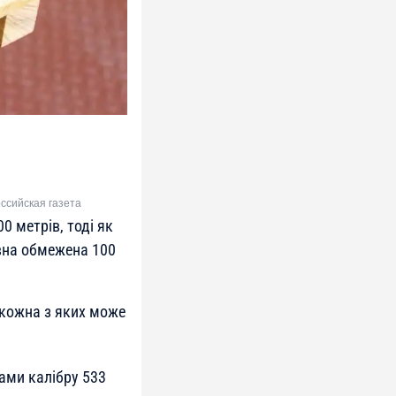
оссийская газета
0 метрів, тоді як
вна обмежена 100
 кожна з яких може
ами калібру 533