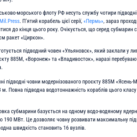
ійськово-морського флоту РФ несуть службу чотири підводн
Mil.Press
. П’ятий корабель цієї серії,
«Пермь»
, зараз прохо
ися до кінця цього року. Очікується, що серед субмарин с
єм ракет «Циркон».
готується підводний човен «Ульяновск», який заклали у ли
єкту 885М, «Воронеж» та «Владивосток», наразі перебуваю
а.
мні підводні човни модернізованого проєкту 885М «Ясень
3 м. Повна підводна водотоннажність кораблів цього класу
овка субмарини базується на одному водо-водяному ядерн
ю 190 МВт. Це дозволяє човну розвивати максимальну під
водна швидкість становить 16 вузлів.