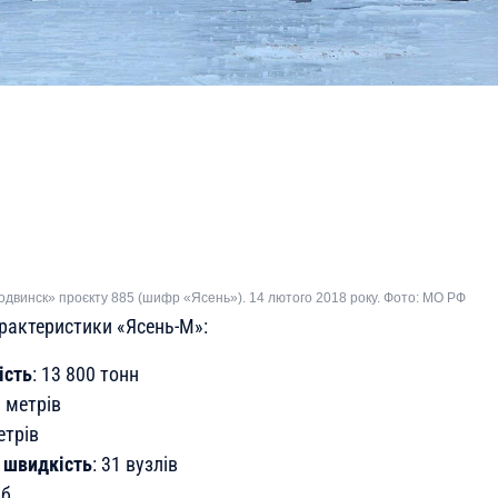
двинск» проєкту 885 (шифр «Ясень»). 14 лютого 2018 року. Фото: МО РФ
арактеристики «Ясень-М»:
ість
: 13 800 тонн
0 метрів
етрів
 швидкість
: 31 вузлів
іб