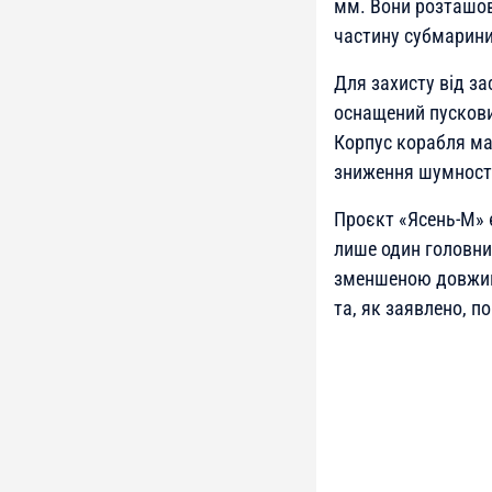
мм. Вони розташова
частину субмарини
Для захисту від за
оснащений пускови
Корпус корабля ма
зниження шумност
Проєкт «Ясень-М» 
лише один головни
зменшеною довжин
та, як заявлено, 