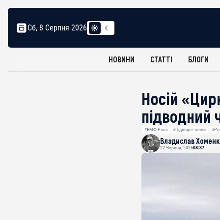
Сб, 8 Серпня 2026
НОВИНИ
СТАТТІ
БЛОГИ
Носій «Цирк
підводний 
#ВМФ Росії
#Підводні човни
#Ро
Владислав Хоменк
22 Червня, 2026
08:37