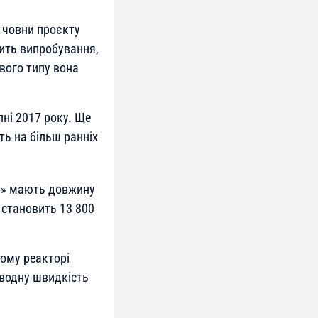
і човни проєкту
дить випробування,
вого типу вона
пні 2017 року. Ще
ть на більш ранніх
-М» мають довжину
 становить 13 800
ому реакторі
водну швидкість