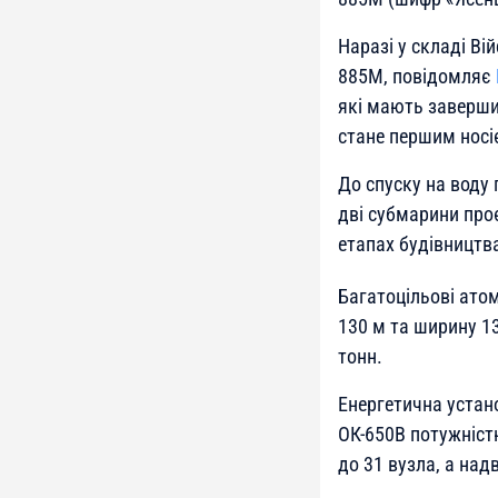
Наразі у складі В
885М, повідомляє
які мають завершит
стане першим носі
До спуску на воду 
дві субмарини про
етапах будівництв
Багатоцільові ато
130 м та ширину 1
тонн.
Енергетична устан
ОК-650В потужніст
до 31 вузла, а над