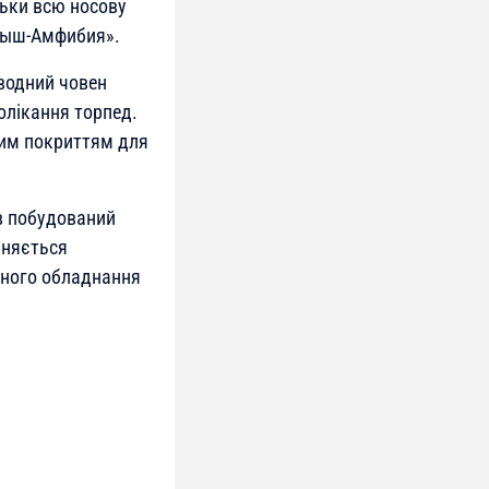
льки всю носову
ртыш-Амфибия».
дводний човен
олікання торпед.
вим покриттям для
в побудований
зняється
нного обладнання