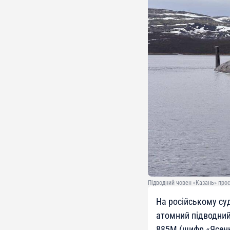
Підводний човен «Казань» про
На російському су
атомний підводний
885М (шифр «Ясень