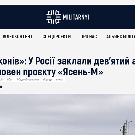
ВІДЕОКОНТЕНТ
СПЕЦПРОЕКТИ
ПРО НАС
АЛЬЯНС МІЛІТ
онів»: У Росії заклали дев’ятий
човен проєкту «Ясень-М»
сія
#Світ
#Суднобудування
#Сусіди
#Флот
о