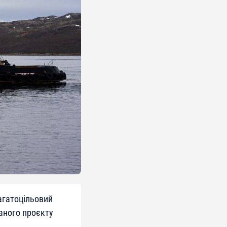
агатоцільовий
аного проєкту