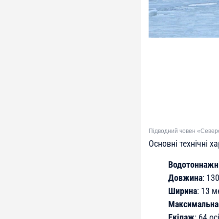
Підводний човен «Северо
Основні технічні х
Водотоннажн
Довжина
: 13
Ширина
: 13 м
Максимальна
Екіпаж
: 64 ос