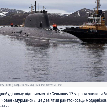
єкту 885М (шифр «Ясень-М») ВМФ РФ. Фото: МО РФ
днобудівному підприємстві «Севмаш» 17 червня заклали б
 човен «Мурманск». Це дев’ятий ракетоносець модернізов
-М»).