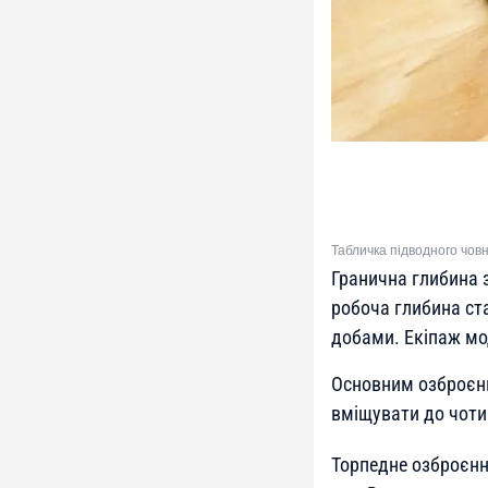
Табличка підводного чов
Гранична глибина з
робоча глибина ст
добами. Екіпаж мо
Основним озброєнн
вміщувати до чоти
Торпедне озброєнн