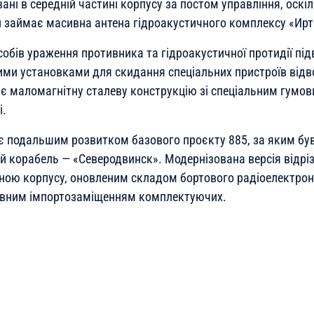
ні в середній частині корпусу за постом управління, оскі
 займає масивна антена гідроакустичного комплексу «И
собів ураження противника та гідроакустичної протидії пі
ми установками для скидання спеціальних пристроїв відв
є маломагнітну сталеву конструкцію зі спеціальним гумо
і.
є подальшим розвитком базового проєкту 885, за яким бу
й корабель — «Северодвинск». Модернізована версія відрі
ою корпусу, оновленим складом бортового радіоелектро
повним імпортозаміщенням комплектуючих.