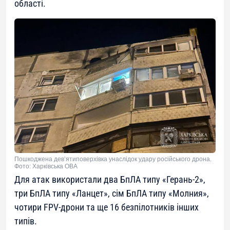
області.
Пошкоджена дев’ятиповерхівка унаслідок удару російського дрона.
Фото: Харківська ОВА
Для атак використали два БпЛА типу «Герань-2»,
три БпЛА типу «Ланцет», сім БпЛА типу «Молния»,
чотири FPV-дрони та ще 16 безпілотників інших
типів.