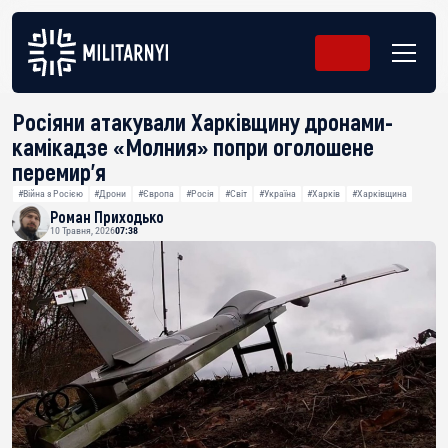
Росіяни атакували Харківщину дронами-
камікадзе «Молния» попри оголошене
перемир’я
#Війна з Росією
#Дрони
#Європа
#Росія
#Світ
#Україна
#Харків
#Харківщина
Роман Приходько
10 Травня, 2026
07:38