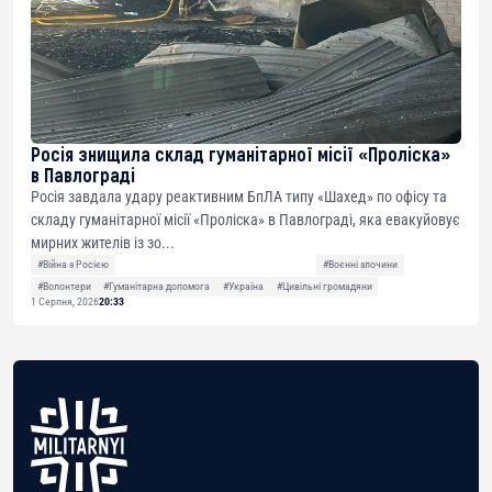
Росія знищила склад гуманітарної місії «Проліска»
в Павлограді
Росія завдала удару реактивним БпЛА типу «Шахед» по офісу та
складу гуманітарної місії «Проліска» в Павлограді, яка евакуйовує
мирних жителів із зо...
#Війна з Росією
#Воєнні злочини
#Волонтери
#Гуманітарна допомога
#Україна
#Цивільні громадяни
1 Серпня, 2026
20:33