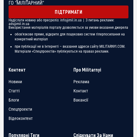
ГО "МІЛІТАРНИЙ"
ПІДТРИМАТИ
Надіслати новину або пресреліз:
info@mil.in.ua
| З питань реклами:
ads@mil.in.ua
Використання матеріалів порталу дозволяється за умови вказання джерела
обов'язкове пряме, відкрите для пошукових систем гіперпосилання на
конкретний матеріал
при публікації не в Інтернеті – вказання адреси сайту MILITARNYI.COM.
Матеріали «Спецпроектів» публікуються на правах реклами.
Контент
Про Militarnyi
Новини
Реклама
Статті
Контакт
Блоги
Вакансії
Спецпроекти
Відеоконтент
Популярні Теги
Слідкувати За Нами