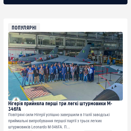
BTC
bc1qg0z99m95fte7kj8faa7h2kvnq92wvc53exe8gm
USDT
0x8676644fA7B6d328310283cAC1065Ae01d97CEe7
ETH
0xfD02863D3289416fcF50975c9DFda13623f97758
ПОПУЛЯРНІ
Нігерія прийняла перші три легкі штурмовики M-
346FA
Повітряні сили Нігерії успішно завершили в Італії заводські
приймальні випробування першої партії з трьох легких
штурмовиків Leonardo M-346FA. П...