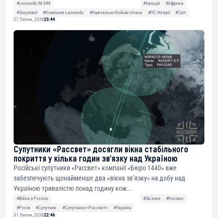
#Leonardo M-346
#Авіація
#Африка
#Закупівлі
#Компанія Leonardo
#Навчально-бойові літаки
#ПС Нігерії
#Світ
27 Липня, 2026
23:44
Супутники «Рассвет» досягли вікна стабільного
покриття у кілька годин зв’язку над Україною
Російські супутники «Рассвет» компанії «Бюро 1440» вже
забезпечують щонайменше два «вікна зв’язку» на добу над
Україною тривалістю понад годину кож...
#Війна з Росією
#Звʼязок
#Космос
#Росія
#Супутник
#Супутники «Рассвет»
#Україна
31 Липня, 2026
22:46