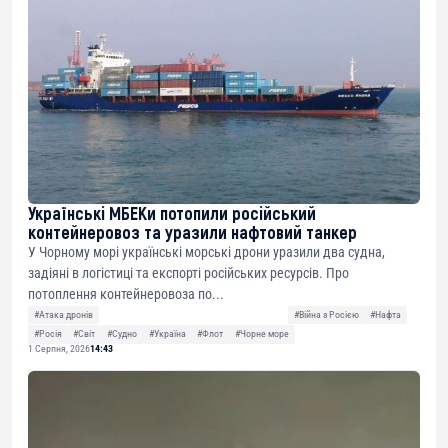
Українські МБЕКи потопили російський
контейнеровоз та уразили нафтовий танкер
У Чорному морі українські морські дрони уразили два судна,
задіяні в логістиці та експорті російських ресурсів. Про
потоплення контейнеровоза по...
#Атака дронів
#Війна з Росією
#Нафта
#Росія
#Світ
#Судно
#Україна
#Флот
#Чорне море
1 Серпня, 2026
14:43