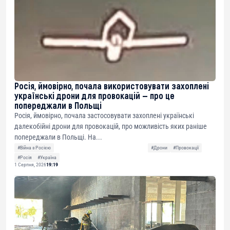
Росія, ймовірно, почала використовувати захоплені
українські дрони для провокацій — про це
попереджали в Польщі
Росія, ймовірно, почала застосовувати захоплені українські
далекобійні дрони для провокацій, про можливість яких раніше
попереджали в Польщі. На...
#Війна з Росією
#Дрони
#Провокації
#Росія
#Україна
1 Серпня, 2026
19:19