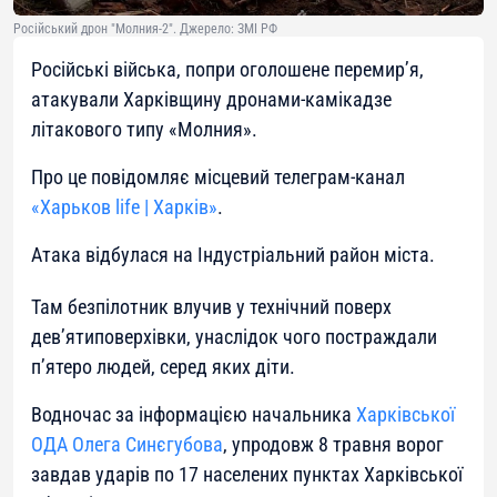
Російський дрон "Молния-2". Джерело: ЗМІ РФ
Російські війська, попри оголошене перемир’я,
атакували Харківщину дронами-камікадзе
літакового типу «Молния».
Про це повідомляє місцевий телеграм-канал
«Харьков life | Харків»
.
Атака відбулася на Індустріальний район міста.
Там безпілотник влучив у технічний поверх
дев’ятиповерхівки, унаслідок чого постраждали
п’ятеро людей, серед яких діти.
Водночас за інформацією начальника
Харківської
ОДА Олега Синєгубова
, упродовж 8 травня ворог
завдав ударів по 17 населених пунктах Харківської