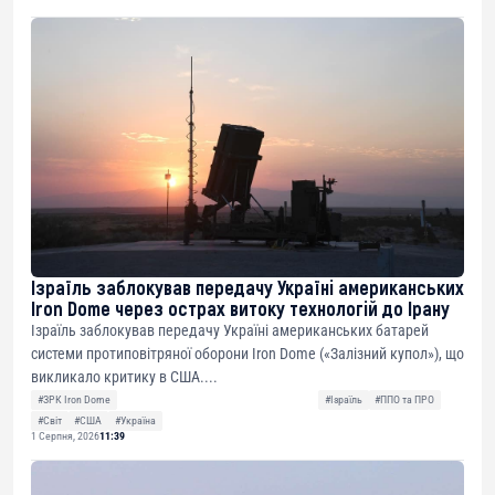
Ізраїль заблокував передачу Україні американських
Iron Dome через острах витоку технологій до Ірану
Ізраїль заблокував передачу Україні американських батарей
системи протиповітряної оборони Iron Dome («Залізний купол»), що
викликало критику в США....
#ЗРК Iron Dome
#Ізраїль
#ППО та ПРО
#Світ
#США
#Україна
1 Серпня, 2026
11:39