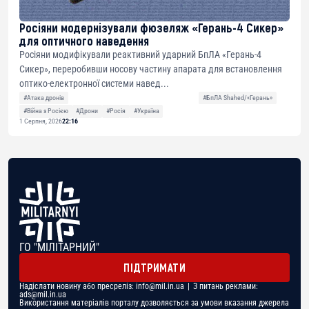
Росіяни модернізували фюзеляж «Герань-4 Сикер»
для оптичного наведення
Росіяни модифікували реактивний ударний БпЛА «Герань-4
Сикер», переробивши носову частину апарата для встановлення
оптико-електронної системи навед...
#Атака дронів
#БпЛА Shahed/«Герань»
#Війна з Росією
#Дрони
#Росія
#Україна
1 Серпня, 2026
22:16
ГО "МІЛІТАРНИЙ"
ПІДТРИМАТИ
Надіслати новину або пресреліз:
info@mil.in.ua
| З питань реклами:
ads@mil.in.ua
Використання матеріалів порталу дозволяється за умови вказання джерела