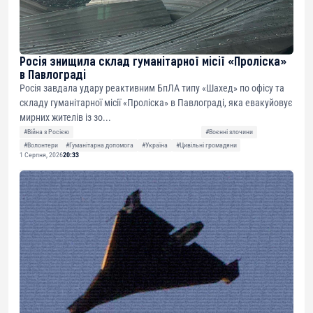
Росія знищила склад гуманітарної місії «Проліска»
в Павлограді
Росія завдала удару реактивним БпЛА типу «Шахед» по офісу та
складу гуманітарної місії «Проліска» в Павлограді, яка евакуйовує
мирних жителів із зо...
#Війна з Росією
#Воєнні злочини
#Волонтери
#Гуманітарна допомога
#Україна
#Цивільні громадяни
1 Серпня, 2026
20:33