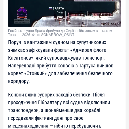
Російське судно Sparta брибуло до Сирії з військовим вантажем.
Травень 2026. Фото SONARROW_OSINT
Поруч із вантажним судном на супутникових
знімках зафіксували фрегат «Адмирал флота
Касатонов», який супроводжував транспорт.
Напередодні прибуття конвою з Тартуса вийшов
корвет «Стойкий» для забезпечення безпечного
коридору.
Конвой вжив суворих заходів безпеки. Після
проходження Гібралтару всі судна відключили
транспондери, а щонайменше два кораблі
передавали фіктивні дані про своє
місцезнаходження — нібито перебуваючи в