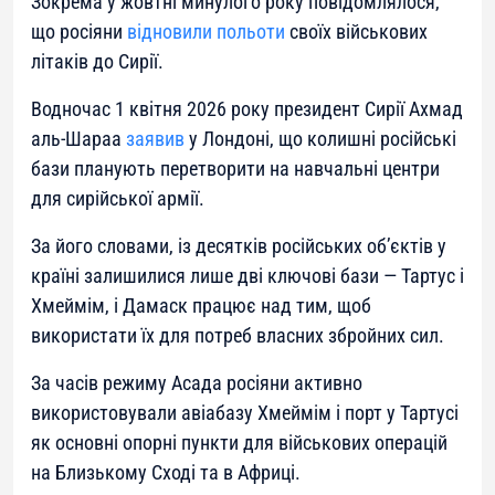
Зокрема у жовтні минулого року повідомлялося,
що росіяни
відновили польоти
своїх військових
літаків до Сирії.
Водночас 1 квітня 2026 року президент Сирії Ахмад
аль-Шараа
заявив
у Лондоні, що колишні російські
бази планують перетворити на навчальні центри
для сирійської армії.
За його словами, із десятків російських об’єктів у
країні залишилися лише дві ключові бази — Тартус і
Хмеймім, і Дамаск працює над тим, щоб
використати їх для потреб власних збройних сил.
За часів режиму Асада росіяни активно
використовували авіабазу Хмеймім і порт у Тартусі
як основні опорні пункти для військових операцій
на Близькому Сході та в Африці.