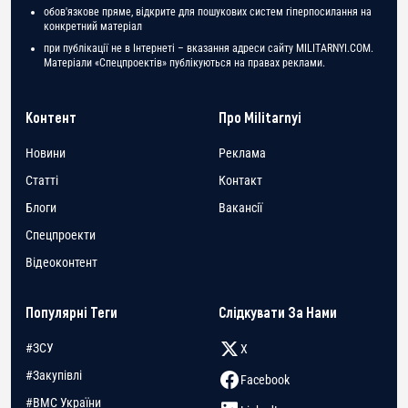
обов'язкове пряме, відкрите для пошукових систем гіперпосилання на
конкретний матеріал
при публікації не в Інтернеті – вказання адреси сайту MILITARNYI.COM.
Матеріали «Спецпроектів» публікуються на правах реклами.
Контент
Про Militarnyi
Новини
Реклама
Статті
Контакт
Блоги
Вакансії
Спецпроекти
Відеоконтент
Популярні Теги
Слідкувати За Нами
#ЗСУ
X
#Закупівлі
Facebook
#ВМС України