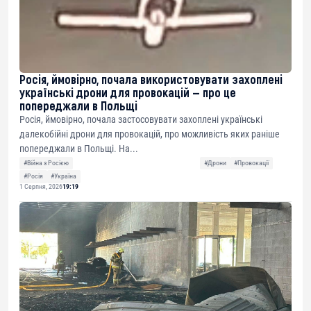
Росія, ймовірно, почала використовувати захоплені
українські дрони для провокацій — про це
попереджали в Польщі
Росія, ймовірно, почала застосовувати захоплені українські
далекобійні дрони для провокацій, про можливість яких раніше
попереджали в Польщі. На...
#Війна з Росією
#Дрони
#Провокації
#Росія
#Україна
1 Серпня, 2026
19:19