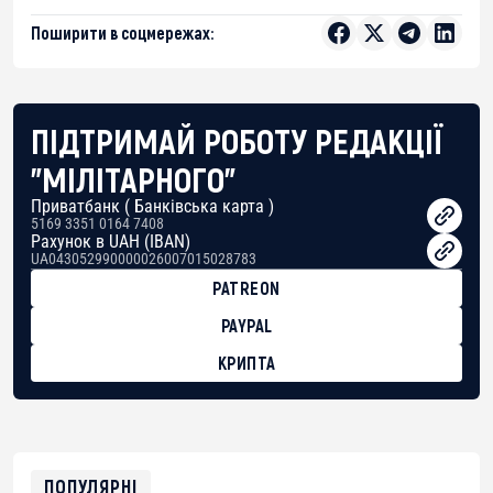
Поширити в соцмережах:
ПІДТРИМАЙ РОБОТУ РЕДАКЦІЇ
"МІЛІТАРНОГО"
Приватбанк ( Банківська карта )
5169 3351 0164 7408
Рахунок в UAH (IBAN)
UA043052990000026007015028783
PATREON
PAYPAL
КРИПТА
BTC
bc1qg0z99m95fte7kj8faa7h2kvnq92wvc53exe8gm
USDT
0x8676644fA7B6d328310283cAC1065Ae01d97CEe7
ETH
0xfD02863D3289416fcF50975c9DFda13623f97758
ПОПУЛЯРНІ