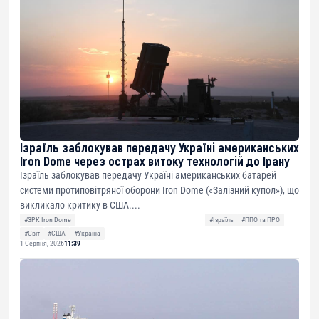
Ізраїль заблокував передачу Україні американських
Iron Dome через острах витоку технологій до Ірану
Ізраїль заблокував передачу Україні американських батарей
системи протиповітряної оборони Iron Dome («Залізний купол»), що
викликало критику в США....
#ЗРК Iron Dome
#Ізраїль
#ППО та ПРО
#Світ
#США
#Україна
1 Серпня, 2026
11:39