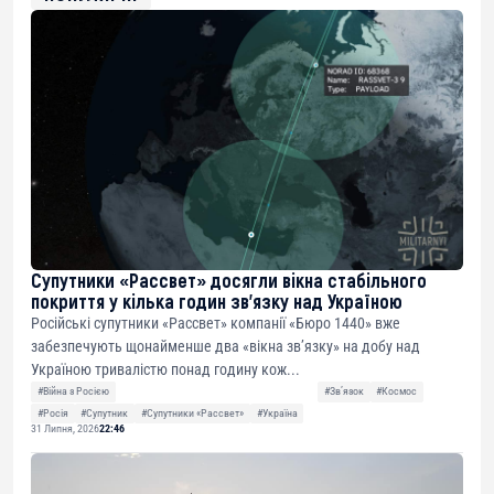
Супутники «Рассвет» досягли вікна стабільного
покриття у кілька годин зв’язку над Україною
Російські супутники «Рассвет» компанії «Бюро 1440» вже
забезпечують щонайменше два «вікна зв’язку» на добу над
Україною тривалістю понад годину кож...
#Війна з Росією
#Звʼязок
#Космос
#Росія
#Супутник
#Супутники «Рассвет»
#Україна
31 Липня, 2026
22:46