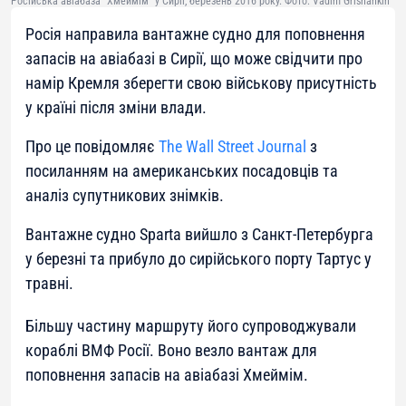
Російська авіабаза "Хмеймім" у Сирії, березень 2016 року. Фото: Vadim Grishankin
Росія направила вантажне судно для поповнення
запасів на авіабазі в Сирії, що може свідчити про
намір Кремля зберегти свою військову присутність
у країні після зміни влади.
Про це повідомляє
The Wall Street Journal
з
посиланням на американських посадовців та
аналіз супутникових знімків.
Вантажне судно Sparta вийшло з Санкт-Петербурга
у березні та прибуло до сирійського порту Тартус у
травні.
Більшу частину маршруту його супроводжували
кораблі ВМФ Росії. Воно везло вантаж для
поповнення запасів на авіабазі Хмеймім.