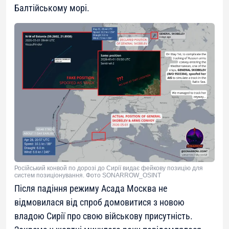
Балтійському морі.
Російський конвой по дорозі до Сирії видає фейкову позицію для
систем позиціонування. Фото SONARROW_OSINT
Після падіння режиму Асада Москва не
відмовилася від спроб домовитися з новою
владою Сирії про свою військову присутність.