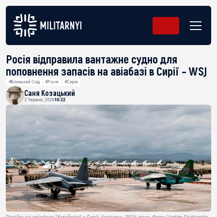
Росія відправила вантажне судно для
поповнення запасів на авіабазі в Сирії – WSJ
#Близький Схід
#Росія
#Сирія
Саня Козацький
2 Червня, 2026
10:22