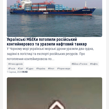
Українські МБЕКи потопили російський
контейнеровоз та уразили нафтовий танкер
У Чорному морі українські морські дрони уразили два судна,
задіяні в логістиці та експорті російських ресурсів. Про
потоплення контейнеровоза по...
#Атака дронів
#Війна з Росією
#Нафта
#Росія
#Світ
#Судно
#Україна
#Флот
#Чорне море
1 Серпня, 2026
14:43