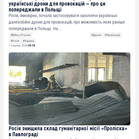
українські дрони для провокацій — про це
попереджали в Польщі
Росія, ймовірно, почала застосовувати захоплені українські
далекобійні дрони для провокацій, про можливість яких раніше
попереджали в Польщі. На...
#Війна з Росією
#Дрони
#Провокації
#Росія
#Україна
1 Серпня, 2026
19:19
Росія знищила склад гуманітарної місії «Проліска»
в Павлограді