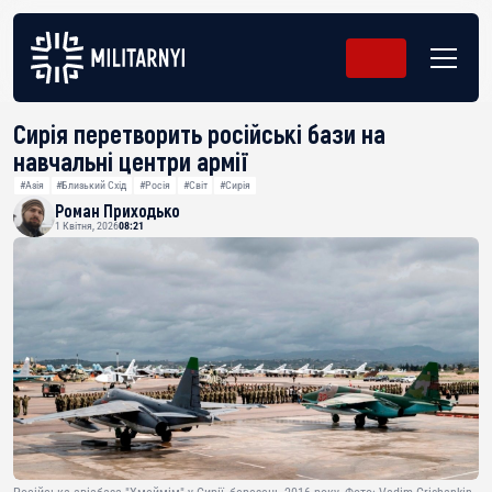
Сирія перетворить російські бази на
навчальні центри армії
#Азія
#Близький Схід
#Росія
#Світ
#Сирія
Роман Приходько
1 Квітня, 2026
08:21