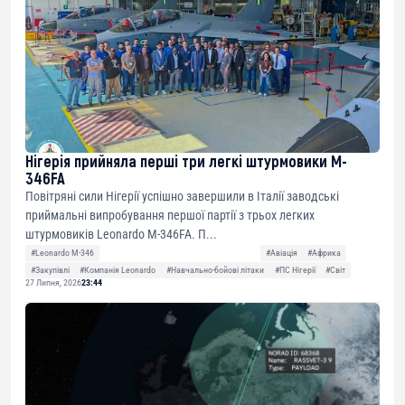
Нігерія прийняла перші три легкі штурмовики M-
346FA
Повітряні сили Нігерії успішно завершили в Італії заводські
приймальні випробування першої партії з трьох легких
штурмовиків Leonardo M-346FA. П...
#Leonardo M-346
#Авіація
#Африка
#Закупівлі
#Компанія Leonardo
#Навчально-бойові літаки
#ПС Нігерії
#Світ
27 Липня, 2026
23:44