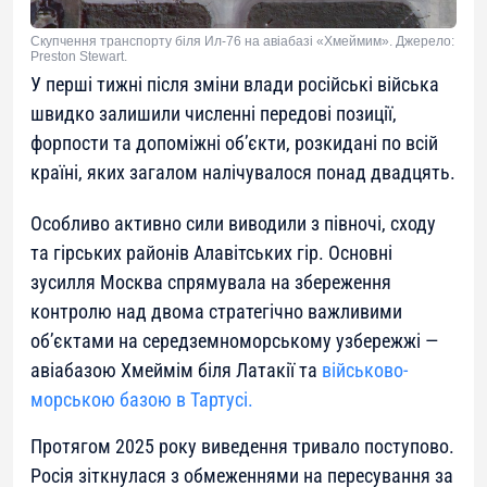
Скупчення транспорту біля Ил-76 на авіабазі «Хмеймим». Джерело:
Preston Stewart.
У перші тижні після зміни влади російські війська
швидко залишили численні передові позиції,
форпости та допоміжні об’єкти, розкидані по всій
країні, яких загалом налічувалося понад двадцять.
Особливо активно сили виводили з півночі, сходу
та гірських районів Алавітських гір. Основні
зусилля Москва спрямувала на збереження
контролю над двома стратегічно важливими
об’єктами на середземноморському узбережжі —
авіабазою Хмеймім біля Латакії та
військово-
морською базою в Тартусі.
Протягом 2025 року виведення тривало поступово.
Росія зіткнулася з обмеженнями на пересування за