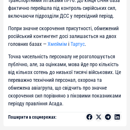
транспортними літаками Іл-76. До кінця січня база
фактично перейшла під контроль сирійських сил,
включаючи підрозділи ДСС у перехідний період.
Попри значне скорочення присутності, обмежений
російський контингент досі залишається на двох
головних базах —
Хмеймім
і
Тартус
.
Точна чисельність персоналу не розголошується
публічно, але, за оцінками, мова йде про кількість
від кількох сотень до низької тисячі військових. Це
переважно технічний персонал, охорона та
обмежена авіагрупа, що свідчить про значне
скорочення сил порівняно з піковими показниками
періоду правління Асада.
Поширити в соцмережах: