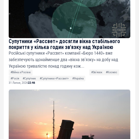
Супутники «Рассвет» досягли вікна стабільного
покриття у кілька годин зв’язку над Україною
Російські супутники «Рассвет» компанії «Бюро 1440» вже
забезпечують щонайменше два «вікна зв’язку» на добу над
Україною тривалістю понад годину кож...
#Війна з Росією
#Звʼязок
#Космос
#Росія
#Супутник
#Супутники «Рассвет»
#Україна
31 Липня, 2026
22:46