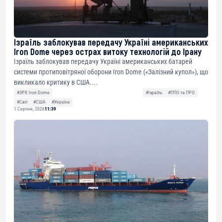
Ізраїль заблокував передачу Україні американських
Iron Dome через острах витоку технологій до Ірану
Ізраїль заблокував передачу Україні американських батарей
системи протиповітряної оборони Iron Dome («Залізний купол»), що
викликало критику в США....
#ЗРК Iron Dome
#Ізраїль
#ППО та ПРО
#Світ
#США
#Україна
1 Серпня, 2026
11:39