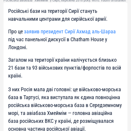
Російська авіабаза "Хмеймім" у Сирії, березень 2016 року. Фото: Vadim Grishankin
Російські бази на території Сирії стануть
навчальними центрами для сирійської армії.
Про це
заявив президент Сирії Ахмад аль-Шараа
під час панельної дискусії в Chatham House у
Лондоні.
Загалом на території країни налічується близько
21 бази та 93 військових пунктів/форпостів по всій
країні.
З них Росія мала дві головні: це військово-морська
база в Тартусі, яка виступала як єдина повноцінна
російська військово-морська база в Середземному
морі, та авіабаза Хмеймім — головна авіаційна
база російських ВКС у країні, де розміщувалася
основна частина російської авіації.