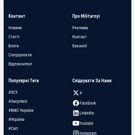
Контент
Про Militarnyi
Новини
Реклама
Статті
Контакт
Блоги
Вакансії
Спецпроекти
Відеоконтент
Популярні Теги
Слідкувати За Нами
#ЗСУ
X
#Закупівлі
Facebook
#ВМС України
LinkedIn
#Україна
Youtube
#Світ
Instagram