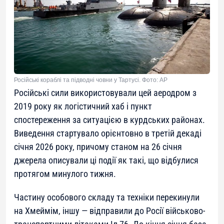
Російські кораблі та підводні човни у Тартусі. Фото: AP
Російські сили використовували цей аеродром з
2019 року як логістичний хаб і пункт
спостереження за ситуацією в курдських районах.
Виведення стартувало орієнтовно в третій декаді
січня 2026 року, причому станом на 26 січня
джерела описували ці події як такі, що відбулися
протягом минулого тижня.
Частину особового складу та техніки перекинули
на Хмеймім, іншу — відправили до Росії військово-