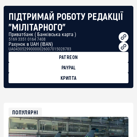
ПІДТРИМАЙ РОБОТУ РЕДАКЦІЇ
"МІЛІТАРНОГО"
Приватбанк ( Банківська карта )
5169 3351 0164 7408
Рахунок в UAH (IBAN)
UA043052990000026007015028783
PATREON
PAYPAL
КРИПТА
BTC
bc1qg0z99m95fte7kj8faa7h2kvnq92wvc53exe8gm
USDT
0x8676644fA7B6d328310283cAC1065Ae01d97CEe7
ETH
0xfD02863D3289416fcF50975c9DFda13623f97758
ПОПУЛЯРНІ