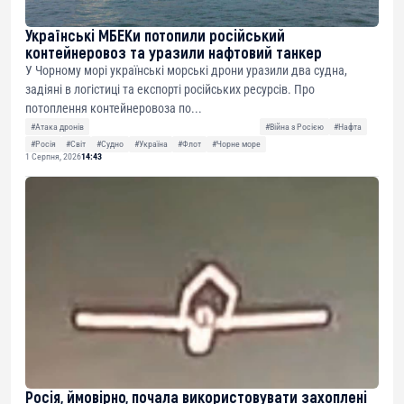
Українські МБЕКи потопили російський
контейнеровоз та уразили нафтовий танкер
У Чорному морі українські морські дрони уразили два судна,
задіяні в логістиці та експорті російських ресурсів. Про
потоплення контейнеровоза по...
#Атака дронів
#Війна з Росією
#Нафта
#Росія
#Світ
#Судно
#Україна
#Флот
#Чорне море
1 Серпня, 2026
14:43
Росія, ймовірно, почала використовувати захоплені