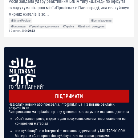
Росія завдала удару реактивним БпЛА типу «Шахед» по офісу та
складу гуманітарної місії «Проліска» в Павлограді, яка евакуйовує
мирних жителів із зо...
#Війна з Росією
#Воєнні злочини
#Волонтери
#Гуманітарна допомога
#Україна
#Цивільні громадяни
1 Серпня, 2026
20:33
ГО "МІЛІТАРНИЙ"
ПІДТРИМАТИ
Надіслати новину або пресреліз:
info@mil.in.ua
| З питань реклами:
ads@mil.in.ua
Використання матеріалів порталу дозволяється за умови вказання джерела
обов'язкове пряме, відкрите для пошукових систем гіперпосилання на
конкретний матеріал
при публікації не в Інтернеті – вказання адреси сайту MILITARNYI.COM.
Матеріали «Спецпроектів» публікуються на правах реклами.