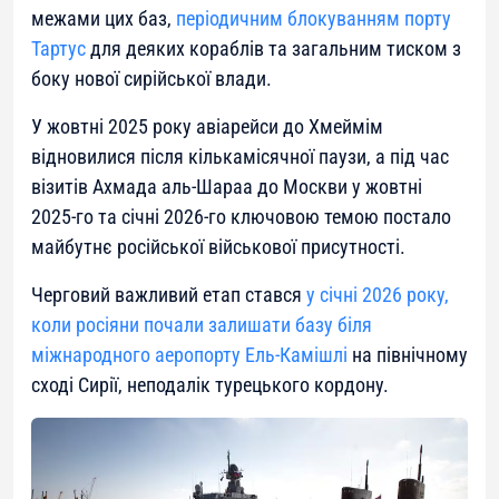
межами цих баз,
періодичним блокуванням порту
Тартус
для деяких кораблів та загальним тиском з
боку нової сирійської влади.
У жовтні 2025 року авіарейси до Хмеймім
відновилися після кількамісячної паузи, а під час
візитів Ахмада аль-Шараа до Москви у жовтні
2025-го та січні 2026-го ключовою темою постало
майбутнє російської військової присутності.
Черговий важливий етап стався
у січні 2026 року,
коли росіяни почали залишати базу біля
міжнародного аеропорту Ель-Камішлі
на північному
сході Сирії, неподалік турецького кордону.