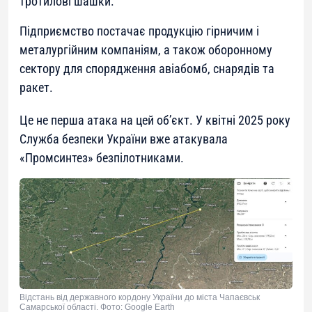
тротилові шашки.
Підприємство постачає продукцію гірничим і
металургійним компаніям, а також оборонному
сектору для спорядження авіабомб, снарядів та
ракет.
Це не перша атака на цей об’єкт. У квітні 2025 року
Служба безпеки України вже атакувала
«Промсинтез» безпілотниками.
Відстань від державного кордону України до міста Чапаєвськ
Самарської області. Фото: Google Earth