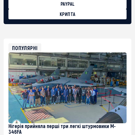
PAYPAL
КРИПТА
BTC
bc1qg0z99m95fte7kj8faa7h2kvnq92wvc53exe8gm
USDT
0x8676644fA7B6d328310283cAC1065Ae01d97CEe7
ETH
0xfD02863D3289416fcF50975c9DFda13623f97758
ПОПУЛЯРНІ
Нігерія прийняла перші три легкі штурмовики M-
346FA