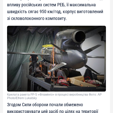
впливу російських систем РЕБ, її максимальна
швидкість сягає 950 км/год, корпус виготовлений
зі скловолоконного композиту.
Крилата ракета FP-5 «Фламінго» в процесі виробництва Фото: AP
Photo/Efrem Lukatsky
Згодом Сили оборони почали обмежено
використовувати цей засіб по цілях на території