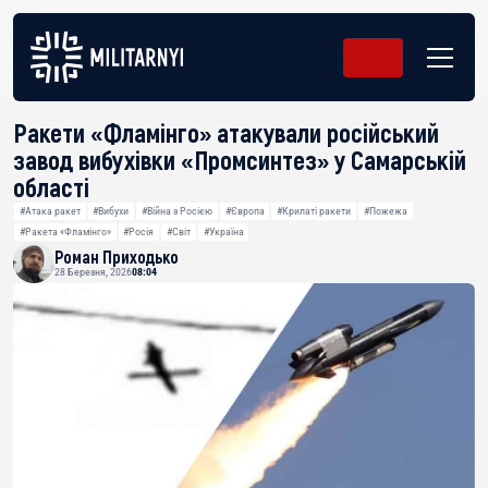
Ракети «Фламінго» атакували російський
завод вибухівки «Промсинтез» у Самарській
області
#Атака ракет
#Вибухи
#Війна з Росією
#Європа
#Крилаті ракети
#Пожежа
#Ракета «Фламінго»
#Росія
#Світ
#Україна
Роман Приходько
28 Березня, 2026
08:04