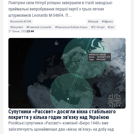
Повітряні сили Нігерії успішно завершили в Італії заводські
приймальні випробування першої партії з трьох легких
штурмовиків Leonardo M-346FA. П...
#Leonardo M-346
#Авіація
#Африка
#Закупівлі
#Компанія Leonardo
#Навчально-бойові літаки
#ПС Нігерії
#Світ
27 Липня, 2026
23:44
Супутники «Рассвет» досягли вікна стабільного
покриття у кілька годин зв’язку над Україною
Російські супутники «Рассвет» компанії «Бюро 1440» вже
забезпечують щонайменше два «вікна зв’язку» на добу над