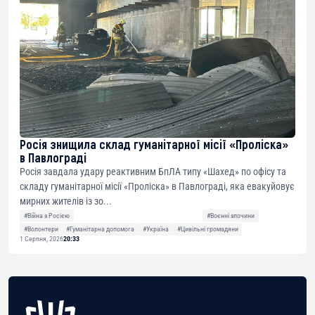
Росія знищила склад гуманітарної місії «Проліска»
в Павлограді
Росія завдала удару реактивним БпЛА типу «Шахед» по офісу та
складу гуманітарної місії «Проліска» в Павлограді, яка евакуйовує
мирних жителів із зо...
#Війна з Росією
#Воєнні злочини
#Волонтери
#Гуманітарна допомога
#Україна
#Цивільні громадяни
1 Серпня, 2026
20:33