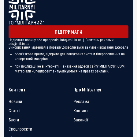
ГО "МІЛІТАРНИЙ"
ПІДТРИМАТИ
Надіслати новину або пресреліз:
info@mil.in.ua
| З питань реклами:
ads@mil.in.ua
Використання матеріалів порталу дозволяється за умови вказання джерела
обов'язкове пряме, відкрите для пошукових систем гіперпосилання на
конкретний матеріал
при публікації не в Інтернеті – вказання адреси сайту MILITARNYI.COM.
Матеріали «Спецпроектів» публікуються на правах реклами.
Контент
Про Militarnyi
Новини
Реклама
Статті
Контакт
Блоги
Вакансії
Спецпроекти