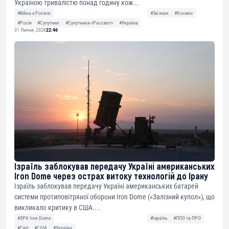
Україною тривалістю понад годину кож...
#Війна з Росією
#Звʼязок
#Космос
#Росія
#Супутник
#Супутники «Рассвет»
#Україна
31 Липня, 2026
22:46
Ізраїль заблокував передачу Україні американських
Iron Dome через острах витоку технологій до Ірану
Ізраїль заблокував передачу Україні американських батарей
системи протиповітряної оборони Iron Dome («Залізний купол»), що
викликало критику в США....
#ЗРК Iron Dome
#Ізраїль
#ППО та ПРО
#Світ
#США
#Україна