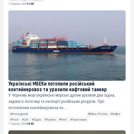
1 Серпня, 2026
11:39
Українські МБЕКи потопили російський
контейнеровоз та уразили нафтовий танкер
У Чорному морі українські морські дрони уразили два судна,
задіяні в логістиці та експорті російських ресурсів. Про
потоплення контейнеровоза по...
#Атака дронів
#Війна з Росією
#Нафта
#Росія
#Світ
#Судно
#Україна
#Флот
#Чорне море
1 Серпня, 2026
14:43