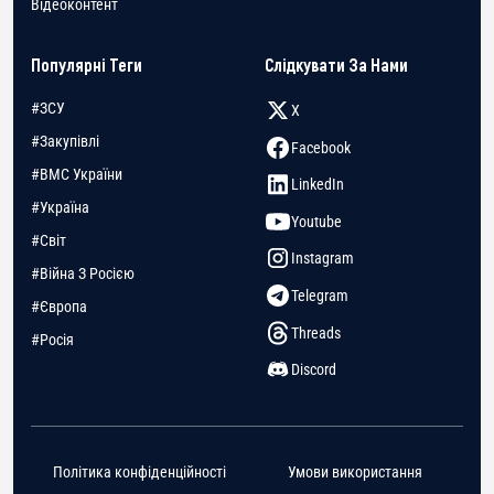
Відеоконтент
Популярні Теги
Слідкувати За Нами
#ЗСУ
X
#Закупівлі
Facebook
#ВМС України
LinkedIn
#Україна
Youtube
#Світ
Instagram
#Війна З Росією
Telegram
#Європа
Threads
#Росія
Discord
Політика конфіденційності
Умови використання