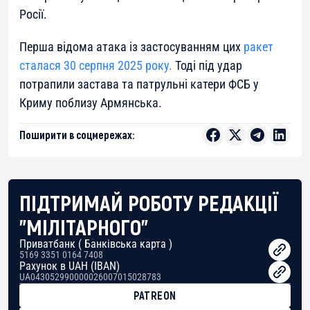
Росії.
Перша відома атака із застосуванням цих
ракет
сталася 30 серпня 2025 року.
Тоді під удар
потрапили застава та патрульні катери ФСБ у
Криму поблизу Армянська.
Поширити в соцмережах:
ПІДТРИМАЙ РОБОТУ РЕДАКЦІЇ
"МІЛІТАРНОГО"
Приватбанк ( Банківська карта )
5169 3351 0164 7408
Рахунок в UAH (IBAN)
UA043052990000026007015028783
PATREON