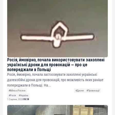
Росія, ймовірно, почала використовувати захоплені
українські дрони для провокацій — про це
попереджали в Польщі
Росія, ймовірно, почала застосовувати захоплені українські
далекобійні дрони для провокацій, про можливість яких раніше
попереджали в Польщі. На...
#Війна з Росією
#Дрони
#Провокації
#Росія
#Україна
1 Серпня, 2026
19:19