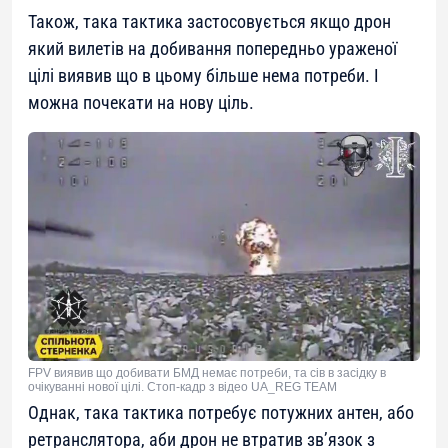
Також, така тактика застосовується якщо дрон
який вилетів на добивання попередньо ураженої
цілі виявив що в цьому більше нема потреби. І
можна почекати на нову ціль.
FPV виявив що добивати БМД немає потреби, та сів в засідку в
очікуванні нової цілі. Стоп-кадр з відео UA_REG TEAM
Однак, така тактика потребує потужних антен, або
ретранслятора, аби дрон не втратив зв’язок з