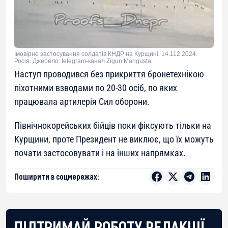
Імовірне застосування солдатів КНДР на Курщині. 14.112.2024.
Росія. Джерело: telegram-канал Zigun Mangusta
Наступ проводився без прикриття бронетехнікою
піхотними взводами по 20-30 осіб, по яких
працювала артилерія Сил оборони.
Північнокорейських бійців поки фіксують тільки на
Курщини, проте Президент не виклює, що їх можуть
почати застосовувати і на інших напрямках.
Поширити в соцмережах:
ПІДТРИМАЙ РОБОТУ РЕДАКЦІЇ