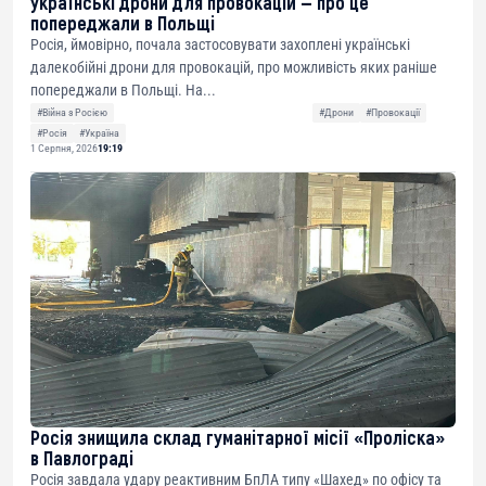
українські дрони для провокацій — про це
попереджали в Польщі
Росія, ймовірно, почала застосовувати захоплені українські
далекобійні дрони для провокацій, про можливість яких раніше
попереджали в Польщі. На...
#Війна з Росією
#Дрони
#Провокації
#Росія
#Україна
1 Серпня, 2026
19:19
Росія знищила склад гуманітарної місії «Проліска»
в Павлограді
Росія завдала удару реактивним БпЛА типу «Шахед» по офісу та