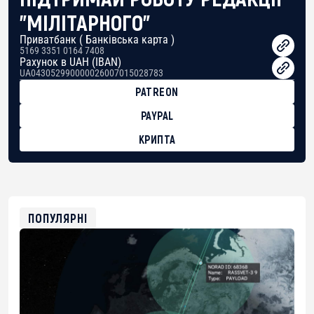
"МІЛІТАРНОГО"
Приватбанк ( Банківська карта )
5169 3351 0164 7408
Рахунок в UAH (IBAN)
UA043052990000026007015028783
PATREON
PAYPAL
КРИПТА
BTC
bc1qg0z99m95fte7kj8faa7h2kvnq92wvc53exe8gm
USDT
0x8676644fA7B6d328310283cAC1065Ae01d97CEe7
ETH
0xfD02863D3289416fcF50975c9DFda13623f97758
ПОПУЛЯРНІ