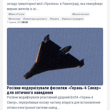
складу гуманітарної місії «Проліска» в Павлограді, яка евакуйовує
мирних жителів із зо...
#Війна з Росією
#Воєнні злочини
#Волонтери
#Гуманітарна допомога
#Україна
#Цивільні громадяни
1 Серпня, 2026
20:33
Росіяни модернізували фюзеляж «Герань-4 Сикер»
для оптичного наведення
Росіяни модифікували реактивний ударний БпЛА «Герань-4
Сикер», переробивши носову частину апарата для встановлення
оптико-електронної системи навед...