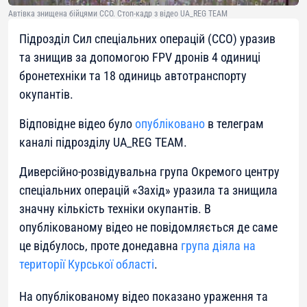
Автівка знищена бійцями ССО. Стоп-кадр з відео UA_REG TEAM
Підрозділ Сил спеціальних операцій (ССО) уразив
та знищив за допомогою FPV дронів 4 одиниці
бронетехніки та 18 одиниць автотранспорту
окупантів.
Відповідне відео було
опубліковано
в телеграм
каналі підрозділу UA_REG TEAM.
Диверсійно-розвідувальна група Окремого центру
спеціальних операцій «Захід» уразила та знищила
значну кількість техніки окупантів. В
опублікованому відео не повідомляється де саме
це відбулось, проте донедавна
група діяла на
території Курської області
.
На опублікованому відео показано ураження та