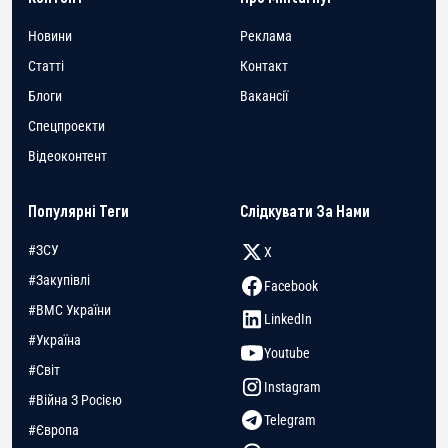
Новини
Реклама
Статті
Контакт
Блоги
Вакансії
Спецпроекти
Відеоконтент
Популярні Теги
Слідкувати За Нами
#ЗСУ
X
#Закупівлі
Facebook
#ВМС України
LinkedIn
#Україна
Youtube
#Світ
Instagram
#Війна З Росією
Telegram
#Європа