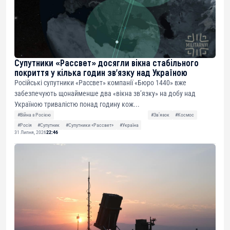
Супутники «Рассвет» досягли вікна стабільного
покриття у кілька годин зв’язку над Україною
Російські супутники «Рассвет» компанії «Бюро 1440» вже
забезпечують щонайменше два «вікна зв’язку» на добу над
Україною тривалістю понад годину кож...
#Війна з Росією
#Звʼязок
#Космос
#Росія
#Супутник
#Супутники «Рассвет»
#Україна
31 Липня, 2026
22:46