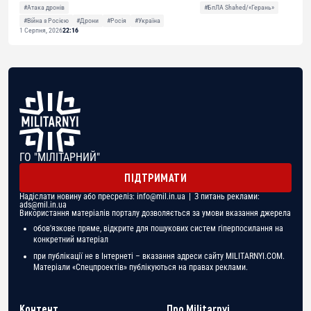
#Атака дронів
#БпЛА Shahed/«Герань»
#Війна з Росією
#Дрони
#Росія
#Україна
1 Серпня, 2026
22:16
ГО "МІЛІТАРНИЙ"
ПІДТРИМАТИ
Надіслати новину або пресреліз:
info@mil.in.ua
| З питань реклами:
ads@mil.in.ua
Використання матеріалів порталу дозволяється за умови вказання джерела
обов'язкове пряме, відкрите для пошукових систем гіперпосилання на
конкретний матеріал
при публікації не в Інтернеті – вказання адреси сайту MILITARNYI.COM.
Матеріали «Спецпроектів» публікуються на правах реклами.
Контент
Про Militarnyi