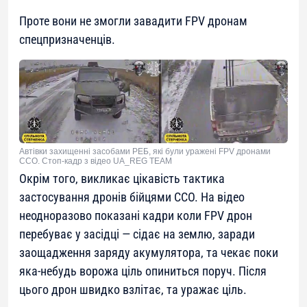
Проте вони не змогли завадити FPV дронам
спецпризначенців.
Автівки захищенні засобами РЕБ, які були уражені FPV дронами
ССО. Стоп-кадр з відео UA_REG TEAM
Окрім того, викликає цікавість тактика
застосування дронів бійцями ССО. На відео
неодноразово показані кадри коли FPV дрон
перебуває у засідці — сідає на землю, заради
заощадження заряду акумулятора, та чекає поки
яка-небудь ворожа ціль опиниться поруч. Після
цього дрон швидко взлітає, та уражає ціль.