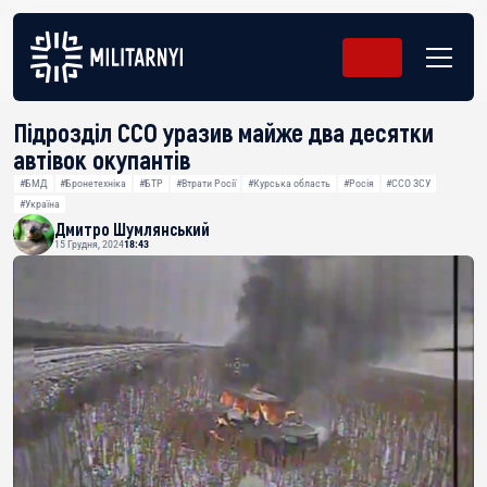
Підрозділ ССО уразив майже два десятки
автівок окупантів
#БМД
#Бронетехніка
#БТР
#Втрати Росії
#Курська область
#Росія
#ССО ЗСУ
#Україна
Дмитро Шумлянський
15 Грудня, 2024
18:43