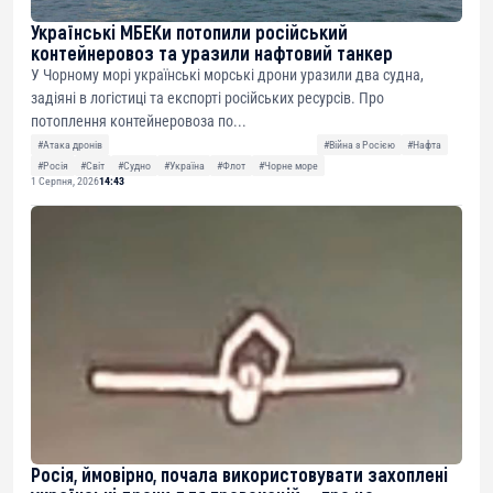
Українські МБЕКи потопили російський
контейнеровоз та уразили нафтовий танкер
У Чорному морі українські морські дрони уразили два судна,
задіяні в логістиці та експорті російських ресурсів. Про
потоплення контейнеровоза по...
#Атака дронів
#Війна з Росією
#Нафта
#Росія
#Світ
#Судно
#Україна
#Флот
#Чорне море
1 Серпня, 2026
14:43
Росія, ймовірно, почала використовувати захоплені