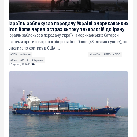
Ізраїль заблокував передачу Україні американських
Iron Dome через острах витоку технологій до Ірану
Ізраїль заблокував передачу Україні американських батарей
системи протиповітряної оборони Iron Dome («Залізний купол»), що
викликало критику в США....
#ЗРК Iron Dome
#Ізраїль
#ППО та ПРО
#Світ
#США
#Україна
1 Серпня, 2026
11:39