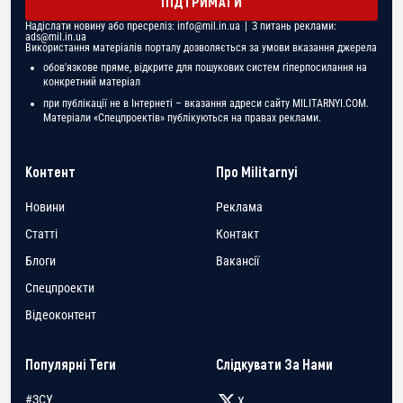
ПІДТРИМАТИ
Надіслати новину або пресреліз:
info@mil.in.ua
| З питань реклами:
ads@mil.in.ua
Використання матеріалів порталу дозволяється за умови вказання джерела
обов'язкове пряме, відкрите для пошукових систем гіперпосилання на
конкретний матеріал
при публікації не в Інтернеті – вказання адреси сайту MILITARNYI.COM.
Матеріали «Спецпроектів» публікуються на правах реклами.
Контент
Про Militarnyi
Новини
Реклама
Статті
Контакт
Блоги
Вакансії
Спецпроекти
Відеоконтент
Популярні Теги
Слідкувати За Нами
#ЗСУ
X