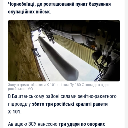
Чорнобаївці, де розташований пункт базування
окупаційних військ
.
Запуск крилатої ракети Х-101 з літака Ту-160 Стопкадр з відео
російського МО
В Баштанському районі силами зенітно-ракетного
підрозділу
збито три російські крилаті ракети
Х-101
.
Авіацією ЗСУ нанесено
три удари по опорних