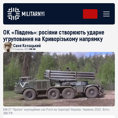
ОК «Південь»: росіяни створюють ударне
угруповання на Криворізькому напрямку
Саня Козацький
3 Серпня, 2022
08:46
БМ-27 "Ураган" окупаційних сил Росії на території України. Червень 2022. Фото:
ЗМІ РФ