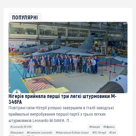
USDT
0x8676644fA7B6d328310283cAC1065Ae01d97CEe7
ETH
0xfD02863D3289416fcF50975c9DFda13623f97758
ПОПУЛЯРНІ
Нігерія прийняла перші три легкі штурмовики M-
346FA
Повітряні сили Нігерії успішно завершили в Італії заводські
приймальні випробування першої партії з трьох легких
штурмовиків Leonardo M-346FA. П...
#Leonardo M-346
#Авіація
#Африка
#Закупівлі
#Компанія Leonardo
#Навчально-бойові літаки
#ПС Нігерії
#Світ