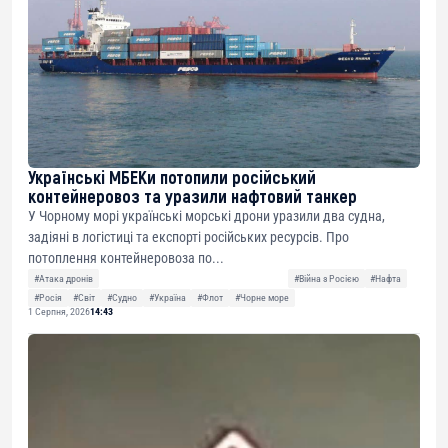
Українські МБЕКи потопили російський
контейнеровоз та уразили нафтовий танкер
У Чорному морі українські морські дрони уразили два судна,
задіяні в логістиці та експорті російських ресурсів. Про
потоплення контейнеровоза по...
#Атака дронів
#Війна з Росією
#Нафта
#Росія
#Світ
#Судно
#Україна
#Флот
#Чорне море
1 Серпня, 2026
14:43