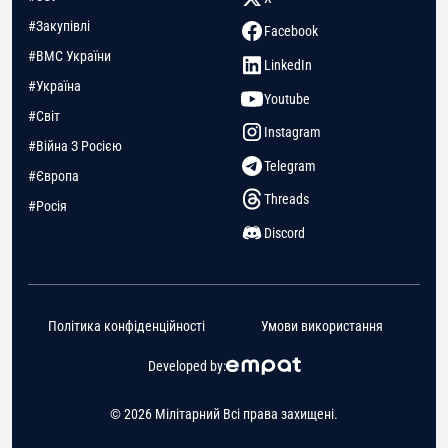
#Закупівлі
Facebook
#ВМС України
LinkedIn
#Україна
Youtube
#Світ
Instagram
#Війна З Росією
Telegram
#Європа
Threads
#Росія
Discord
Політика конфіденційності
Умови використання
Developed by:
© 2026 Мілітарний Всі права захищені.