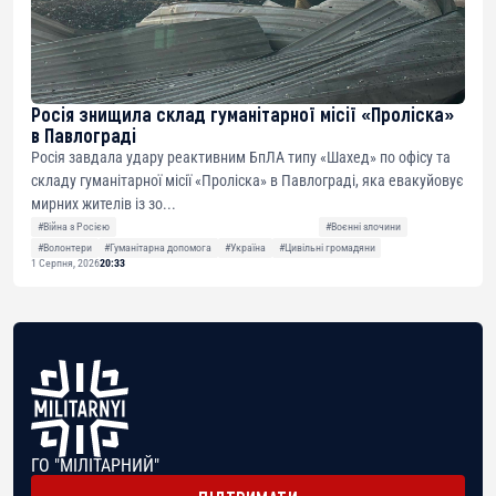
Росія знищила склад гуманітарної місії «Проліска»
в Павлограді
Росія завдала удару реактивним БпЛА типу «Шахед» по офісу та
складу гуманітарної місії «Проліска» в Павлограді, яка евакуйовує
мирних жителів із зо...
#Війна з Росією
#Воєнні злочини
#Волонтери
#Гуманітарна допомога
#Україна
#Цивільні громадяни
1 Серпня, 2026
20:33
ГО "МІЛІТАРНИЙ"