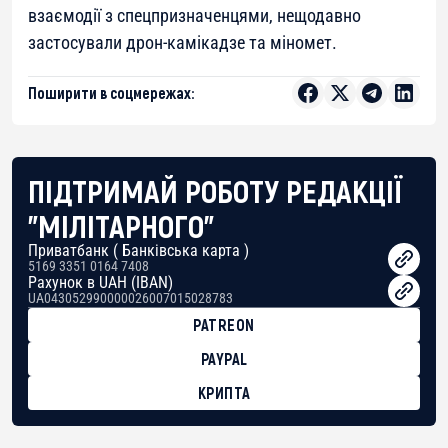
взаємодії з спецпризначенцями, нещодавно
застосували дрон-камікадзе та міномет.
Поширити в соцмережах:
ПІДТРИМАЙ РОБОТУ РЕДАКЦІЇ
"МІЛІТАРНОГО"
Приватбанк ( Банківська карта )
5169 3351 0164 7408
Рахунок в UAH (IBAN)
UA043052990000026007015028783
PATREON
PAYPAL
КРИПТА
BTC
bc1qg0z99m95fte7kj8faa7h2kvnq92wvc53exe8gm