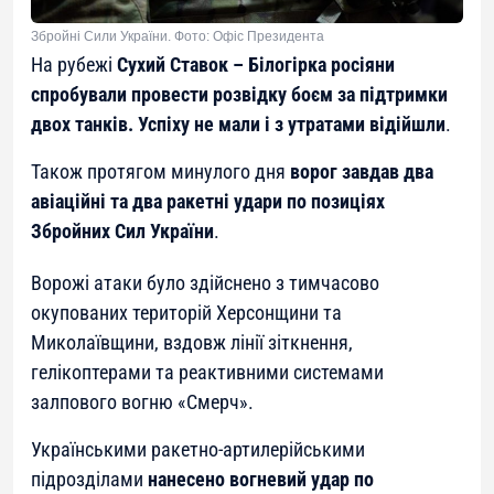
Збройні Сили України. Фото: Офіс Президента
На рубежі
Сухий Ставок – Білогірка росіяни
спробували провести розвідку боєм за підтримки
двох танків. Успіху не мали і з утратами відійшли
.
Також протягом минулого дня
ворог завдав два
авіаційні та два ракетні удари по позиціях
Збройних Сил України
.
Ворожі атаки було здійснено з тимчасово
окупованих територій Херсонщини та
Миколаївщини, вздовж лінії зіткнення,
гелікоптерами та реактивними системами
залпового вогню «Смерч».
Українськими ракетно-артилерійськими
підрозділами
нанесено вогневий удар по