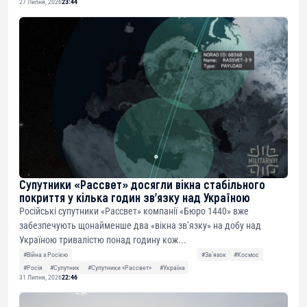
27 Липня, 2026
23:44
Супутники «Рассвет» досягли вікна стабільного
покриття у кілька годин зв’язку над Україною
Російські супутники «Рассвет» компанії «Бюро 1440» вже
забезпечують щонайменше два «вікна зв’язку» на добу над
Україною тривалістю понад годину кож...
#Війна з Росією
#Звʼязок
#Космос
#Росія
#Супутник
#Супутники «Рассвет»
#Україна
31 Липня, 2026
22:46