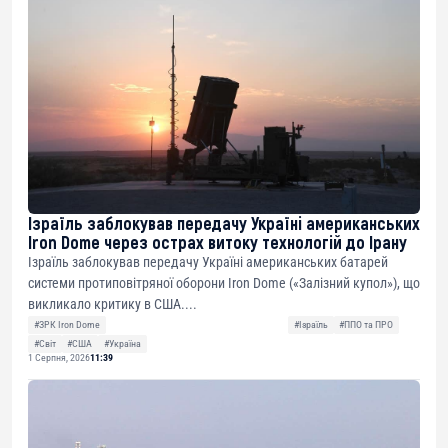
Ізраїль заблокував передачу Україні американських
Iron Dome через острах витоку технологій до Ірану
Ізраїль заблокував передачу Україні американських батарей
системи протиповітряної оборони Iron Dome («Залізний купол»), що
викликало критику в США....
#ЗРК Iron Dome
#Ізраїль
#ППО та ПРО
#Світ
#США
#Україна
1 Серпня, 2026
11:39