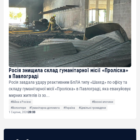
Росія знищила склад гуманітарної місії «Проліска»
в Павлограді
Росія завдала удару реактивним БпЛА типу «Шахед» по офісу та
складу гуманітарної місії «Проліска» в Павлограді, яка евакуйовує
мирних жителів із зо...
#Війна з Росією
#Воєнні злочини
#Волонтери
#Гуманітарна допомога
#Україна
#Цивільні громадяни
1 Серпня, 2026
20:33