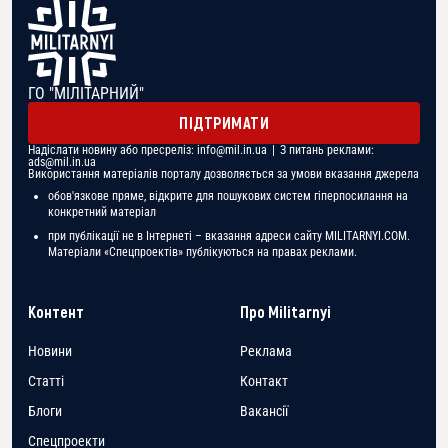
ГО "МІЛІТАРНИЙ"
ПІДТРИМАТИ
Надіслати новину або пресреліз:
info@mil.in.ua
| З питань реклами:
ads@mil.in.ua
Використання матеріалів порталу дозволяється за умови вказання джерела
обов'язкове пряме, відкрите для пошукових систем гіперпосилання на
конкретний матеріал
при публікації не в Інтернеті – вказання адреси сайту MILITARNYI.COM.
Матеріали «Спецпроектів» публікуються на правах реклами.
Контент
Про Militarnyi
Новини
Реклама
Статті
Контакт
Блоги
Вакансії
Спецпроекти