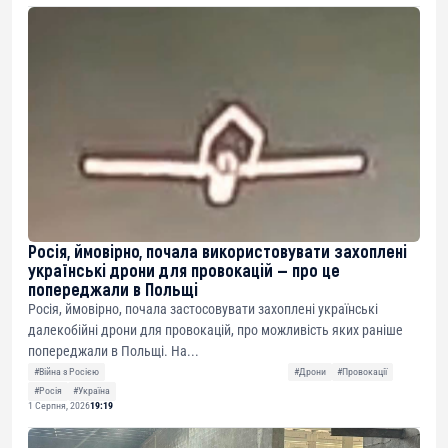
Росія, ймовірно, почала використовувати захоплені
українські дрони для провокацій — про це
попереджали в Польщі
Росія, ймовірно, почала застосовувати захоплені українські
далекобійні дрони для провокацій, про можливість яких раніше
попереджали в Польщі. На...
#Війна з Росією
#Дрони
#Провокації
#Росія
#Україна
1 Серпня, 2026
19:19