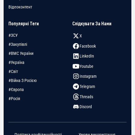
Відеоконтент
Популярні Теги
Слідкувати За Нами
#ЗСУ
X
#Закупівлі
Facebook
#ВМС України
LinkedIn
#Україна
Youtube
#Світ
Instagram
#Війна З Росією
Telegram
#Європа
Threads
#Росія
Discord
Політика конфіденційності
Умови використання