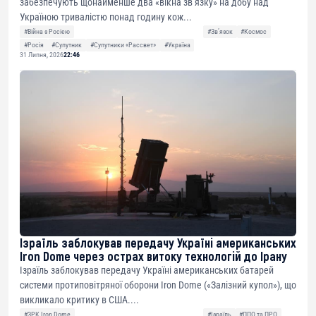
забезпечують щонайменше два «вікна зв’язку» на добу над
Україною тривалістю понад годину кож...
#Війна з Росією
#Звʼязок
#Космос
#Росія
#Супутник
#Супутники «Рассвет»
#Україна
31 Липня, 2026
22:46
Ізраїль заблокував передачу Україні американських
Iron Dome через острах витоку технологій до Ірану
Ізраїль заблокував передачу Україні американських батарей
системи протиповітряної оборони Iron Dome («Залізний купол»), що
викликало критику в США....
#ЗРК Iron Dome
#Ізраїль
#ППО та ПРО