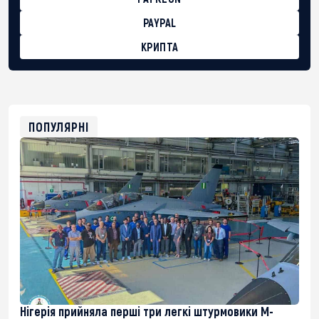
PAYPAL
КРИПТА
BTC
bc1qg0z99m95fte7kj8faa7h2kvnq92wvc53exe8gm
USDT
0x8676644fA7B6d328310283cAC1065Ae01d97CEe7
ETH
0xfD02863D3289416fcF50975c9DFda13623f97758
ПОПУЛЯРНІ
Нігерія прийняла перші три легкі штурмовики M-