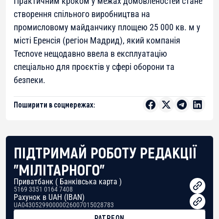
Практичним кроком у межах домовленостей стане
створення спільного виробництва на
промисловому майданчику площею 25 000 кв. м у
місті Еренсія (регіон Мадрид), який компанія
Tecnove нещодавно ввела в експлуатацію
спеціально для проєктів у сфері оборони та
безпеки.
Поширити в соцмережах:
ПІДТРИМАЙ РОБОТУ РЕДАКЦІЇ
"МІЛІТАРНОГО"
Приватбанк ( Банківська карта )
5169 3351 0164 7408
Рахунок в UAH (IBAN)
UA043052990000026007015028783
PATREON