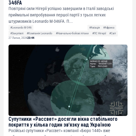
346FA
Повітряні сили Нігерії успішно завершили в Італії заводські
приймальні випробування першої партії з трьох легких
штурмовиків Leonardo M-346FA. П...
#Leonardo M-346
#Авіація
#Африка
#Закупівлі
#Компанія Leonardo
#Навчально-бойові літаки
#ПС Нігерії
#Світ
27 Липня, 2026
23:44
Супутники «Рассвет» досягли вікна стабільного
покриття у кілька годин зв’язку над Україною
Російські супутники «Рассвет» компанії «Бюро 1440» вже