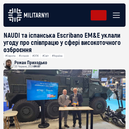
NAUDI та іспанська Escribano EM&E уклали
угоду про співпрацю у сфері високоточного
озброєння
#Європа
#Іспанія
#ОПК
#Світ
#Україна
Роман Приходько
20 Червня, 2026
09:07