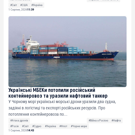
#Світ
#США
#Україна
1 Серпня, 2026
11:39
Українські МБЕКи потопили російський
контейнеровоз та уразили нафтовий танкер
У Чорному морі українські морські дрони уразили два судна,
задіяні в логістиці та експорті російських ресурсів. Про
потоплення контейнеровоза по...
#Атака дронів
#Війна з Росією
#Нафта
#Росія
#Світ
#Судно
#Україна
#Флот
#Чорне море
1 Серпня, 2026
14:43