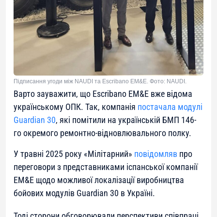
Підписання угоди між NAUDI та Escribano EM&E. Фото: NAUDI.
Варто зауважити, що Escribano EM&E вже відома
українському ОПК. Так, компанія
постачала модулі
Guardian 30
, які помітили на українській БМП 146-
го окремого ремонтно-відновлювального полку.
У травні 2025 року «Мілітарний»
повідомляв
про
переговори з представниками іспанської компанії
EM&E щодо можливої локалізації виробництва
бойових модулів Guardian 30 в Україні.
Тоді сторони обговорювали перспективи співпраці