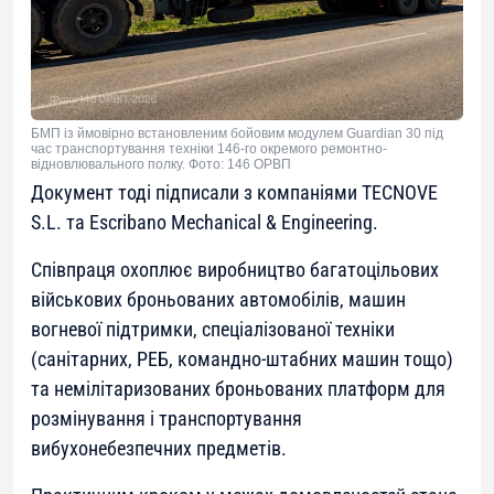
БМП із ймовірно встановленим бойовим модулем Guardian 30 під
час транспортування техніки 146-го окремого ремонтно-
відновлювального полку. Фото: 146 ОРВП
Документ тоді підписали з компаніями TECNOVE
S.L. та Escribano Mechanical & Engineering.
Співпраця охоплює виробництво багатоцільових
військових броньованих автомобілів, машин
вогневої підтримки, спеціалізованої техніки
(санітарних, РЕБ, командно-штабних машин тощо)
та немілітаризованих броньованих платформ для
розмінування і транспортування
вибухонебезпечних предметів.