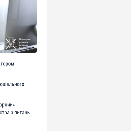
ктором
соціального
тарний»
стра з питань