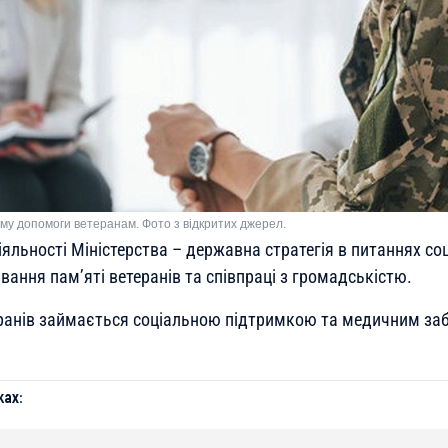
му допомоги ветеранам. Фото з відкритих джерел.
яльності Міністерства – державна стратегія в питаннях со
вання пам’яті ветеранів та співпраці з громадськістю.
еранів займається соціальною підтримкою та медичним за
ах: