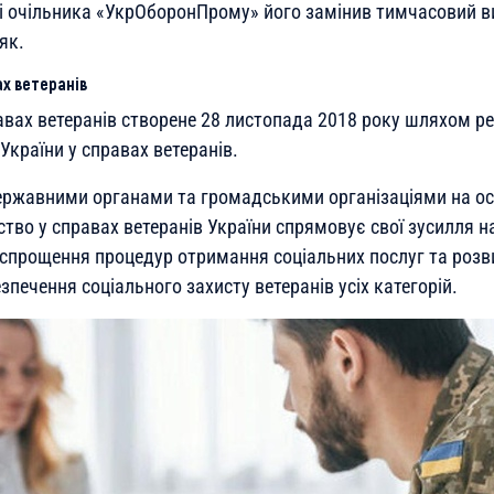
і очільника «УкрОборонПрому» його замінив тимчасовий 
як.
ах ветеранів
авах ветеранів створене 28 листопада 2018 року шляхом ре
країни у справах ветеранів.
ржавними органами та громадськими організаціями на ос
ство у справах ветеранів України спрямовує свої зусилля н
 спрощення процедур отримання соціальних послуг та роз
печення соціального захисту ветеранів усіх категорій.