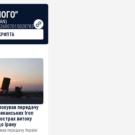
НОГО"
BAN)
26007015028783
КРИПТА
локував передачу
риканських Iron
острах витоку
до Ірану
ував передачу Україні