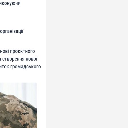
виконуючи
організації
нові проєктного
а створення нової
виток громадського