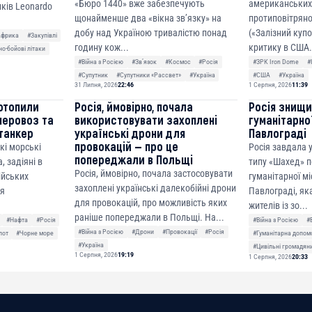
«Бюро 1440» вже забезпечують
американських
ків Leonardo
щонайменше два «вікна зв’язку» на
протиповітряно
добу над Україною тривалістю понад
(«Залізний куп
Африка
#Закупівлі
годину кож...
критику в США.
о-бойові літаки
#Війна з Росією
#Звʼязок
#Космос
#Росія
#ЗРК Iron Dome
#
#Супутник
#Супутники «Рассвет»
#Україна
#США
#Україна
31 Липня, 2026
22:46
1 Серпня, 2026
11:39
отопили
Росія, ймовірно, почала
Росія знищ
неровоз та
використовувати захоплені
гуманітарної
танкер
українські дрони для
Павлограді
провокацій — про це
кі морські
Росія завдала
попереджали в Польщі
, задіяні в
типу «Шахед» п
Росія, ймовірно, почала застосовувати
сійських
гуманітарної мі
захоплені українські далекобійні дрони
ня
Павлограді, як
для провокацій, про можливість яких
жителів із зо...
раніше попереджали в Польщі. На...
#Нафта
#Росія
#Війна з Росією
#
#Війна з Росією
#Дрони
#Провокації
#Росія
лот
#Чорне море
#Гуманітарна допом
#Україна
#Цивільні громадян
1 Серпня, 2026
19:19
1 Серпня, 2026
20:33