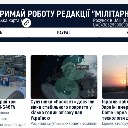
РИМАЙ РОБОТУ РЕДАКЦІЇ "МІЛІТАР
ька карта )
Рахунок в UAH (I
UA0430529900000
ON
PAYPAL
8faa7h2kvnq92wvc53exe8gm
8310283cAC1065Ae01d97CEe7
cF50975c9DFda13623f97758
ерші три
Супутники «Рассвет» досягли
Ізраїль заб
M-346FA
вікна стабільного покриття у
Україні аме
кілька годин зв’язку над
Dome через 
спішно
Україною
технологій 
дські
Російські супутники «Рассвет» компанії
Ізраїль заблок
я першої партії