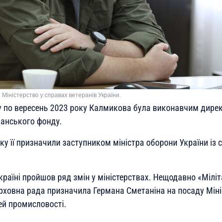
Міністерство у справах ветеранів України.
у по вересень 2023 року Калмикова була виконавчим дире
ранського фонду.
ку її призначили заступником міністра оборони України із 
країні пройшов ряд змін у міністерствах. Нещодавно «Мілі
ерховна рада призначила Германа Сметаніна на посаду Міні
ей промисловості.