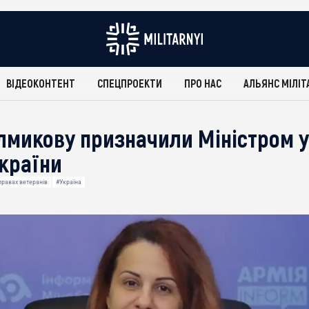
ВІДЕОКОНТЕНТ
СПЕЦПРОЕКТИ
ПРО НАС
АЛЬЯНС МІЛІТ
лмикову призначили Міністром у
України
правах ветеранів
#Україна