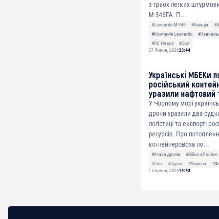
з трьох легких штурмови
M-346FA. П...
#Leonardo M-346
#Авіація
#
#Компанія Leonardo
#Навчальн
#ПС Нігерії
#Світ
27 Липня, 2026
23:44
Українські МБЕКи п
російський контей
уразили нафтовий 
У Чорному морі українсь
дрони уразили два судна
логістиці та експорті ро
ресурсів. Про потоплен
контейнеровоза по...
#Атака дронів
#Війна з Росією
#Світ
#Судно
#Україна
#Ф
1 Серпня, 2026
14:43