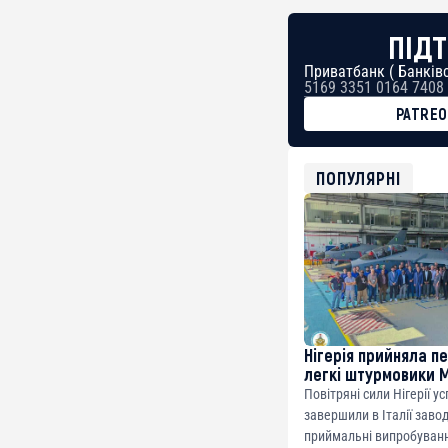
ПІДТ
Приватбанк ( Банківс
5169 3351 0164 7408
PATRE
BTC
bc1qg0z99m95fte7kj
USDT
ПОПУЛЯРНІ
0x8676644fA7B6d32
ETH
0xfD02863D3289416f
Нігерія прийняла п
легкі штурмовики 
Повітряні сили Нігерії у
завершили в Італії заво
приймальні випробуванн