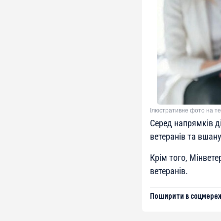
Ілюстративне фото на те
Серед напрямків ді
ветеранів та вшану
Крім того, Мінвет
ветеранів.
Поширити в соцмереж