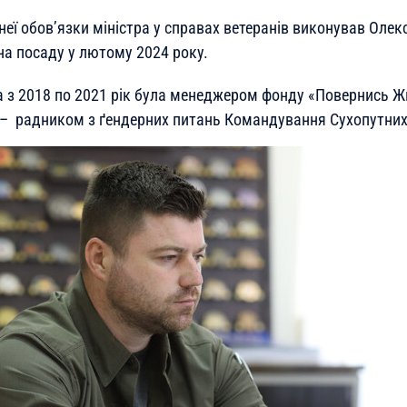
еї обов’язки міністра у справах ветеранів виконував Олек
на посаду у лютому 2024 року.
 з 2018 по 2021 рік була менеджером фонду «Повернись Ж
 – радником з ґендерних питань Командування Сухопутних 