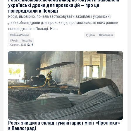
українські дрони для провокацій — про це
попереджали в Польщі
Росія, ймовірно, почала застосовувати захоплені українські
далекобійні дрони для провокацій, про можливість яких раніше
попереджали в Польщі. На...
#Війна з Росією
#Дрони
#Провокації
#Росія
#Україна
1 Серпня, 2026
19:19
Росія знищила склад гуманітарної місії «Проліска»
в Павлограді