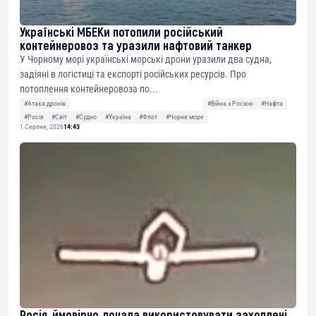
Українські МБЕКи потопили російський
контейнеровоз та уразили нафтовий танкер
У Чорному морі українські морські дрони уразили два судна,
задіяні в логістиці та експорті російських ресурсів. Про
потоплення контейнеровоза по...
#Атака дронів
#Війна з Росією
#Нафта
#Росія
#Світ
#Судно
#Україна
#Флот
#Чорне море
1 Серпня, 2026
14:43
Росія, ймовірно, почала використовувати захоплені