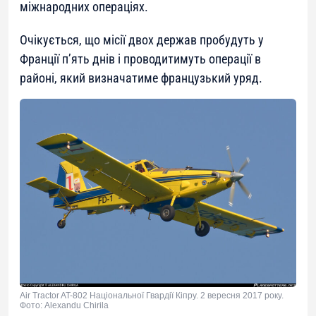
міжнародних операціях.
Очікується, що місії двох держав пробудуть у
Франції п’ять днів і проводитимуть операції в
районі, який визначатиме французький уряд.
Air Tractor AT-802 Національної Гвардії Кіпру. 2 вересня 2017 року.
Фото: Alexandu Chirila