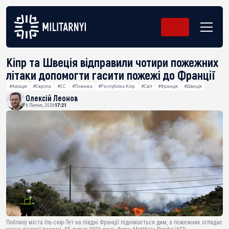
Кіпр та Швеція відправили чотири пожежних
літаки допомогти гасити пожежі до Франції
#Авіація
#Європа
#ЄС
#Пожежа
#Республіка Кіпр
#Світ
#Франція
#Швеція
Олексій Леонов
6 Липня, 2026
17:21
Поблизу міста Іль-сюр-Тет на півдні Франції піднімається дим, а пожежник оглядає