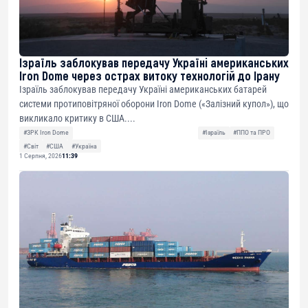
Ізраїль заблокував передачу Україні американських
Iron Dome через острах витоку технологій до Ірану
Ізраїль заблокував передачу Україні американських батарей
системи протиповітряної оборони Iron Dome («Залізний купол»), що
викликало критику в США....
#ЗРК Iron Dome
#Ізраїль
#ППО та ПРО
#Світ
#США
#Україна
1 Серпня, 2026
11:39