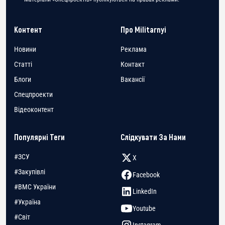
Контент
Про Militarnyi
Новини
Реклама
Статті
Контакт
Блоги
Вакансії
Спецпроекти
Відеоконтент
Популярні Теги
Слідкувати За Нами
#ЗСУ
X
#Закупівлі
Facebook
#ВМС України
LinkedIn
#Україна
Youtube
#Світ