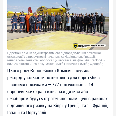
Церемонія зміни адміністративного підпорядкування пожежної
ескадрильї за присутності начальника Національної гвардії,
генерал-лейтенанта Георгіоса Цицікостаса, на фоні Air Tractor AT-
802. 24 лютого 2025 року. Фото: Γενικό Επιτελείο Εθνικής Φρουράς
Цього року Європейська Комісія залучила
рекордну кількість пожежників для боротьби з
лісовими пожежами — 777 пожежників із 14
європейських країн вже знаходяться або
незабаром будуть стратегічно розміщені в районах
підвищеного ризику на Кіпрі, у Греції, Італії, Франції,
Іспанії та Португалії.