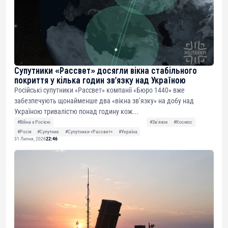
Супутники «Рассвет» досягли вікна стабільного
покриття у кілька годин зв’язку над Україною
Російські супутники «Рассвет» компанії «Бюро 1440» вже
забезпечують щонайменше два «вікна зв’язку» на добу над
Україною тривалістю понад годину кож...
#Війна з Росією
#Звʼязок
#Космос
#Росія
#Супутник
#Супутники «Рассвет»
#Україна
31 Липня, 2026
22:46