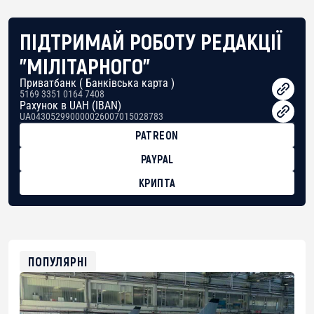
ПІДТРИМАЙ РОБОТУ РЕДАКЦІЇ
"МІЛІТАРНОГО"
Приватбанк ( Банківська карта )
5169 3351 0164 7408
Рахунок в UAH (IBAN)
UA043052990000026007015028783
PATREON
PAYPAL
КРИПТА
BTC
bc1qg0z99m95fte7kj8faa7h2kvnq92wvc53exe8gm
USDT
0x8676644fA7B6d328310283cAC1065Ae01d97CEe7
ETH
0xfD02863D3289416fcF50975c9DFda13623f97758
ПОПУЛЯРНІ