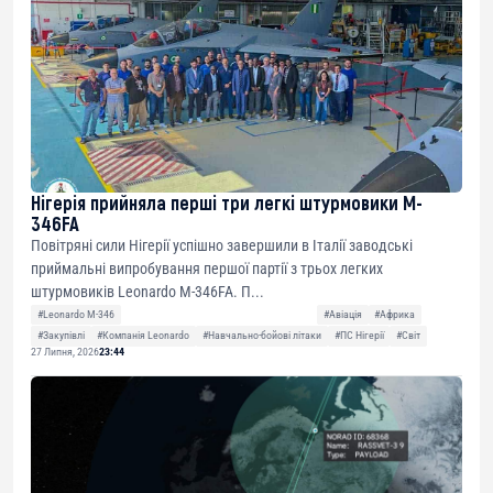
Нігерія прийняла перші три легкі штурмовики M-
346FA
Повітряні сили Нігерії успішно завершили в Італії заводські
приймальні випробування першої партії з трьох легких
штурмовиків Leonardo M-346FA. П...
#Leonardo M-346
#Авіація
#Африка
#Закупівлі
#Компанія Leonardo
#Навчально-бойові літаки
#ПС Нігерії
#Світ
27 Липня, 2026
23:44