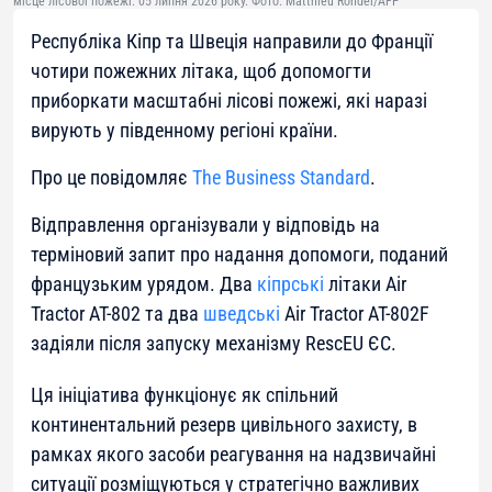
місце лісової пожежі. 05 липня 2026 року. Фото: Matthieu Rondel/AFP
Республіка Кіпр та Швеція направили до Франції
чотири пожежних літака, щоб допомогти
приборкати масштабні лісові пожежі, які наразі
вирують у південному регіоні країни.
Про це повідомляє
The Business Standard
.
Відправлення організували у відповідь на
терміновий запит про надання допомоги, поданий
французьким урядом. Два
кіпрські
літаки Air
Tractor AT-802 та два
шведські
Air Tractor AT-802F
задіяли після запуску механізму RescEU ЄС.
Ця ініціатива функціонує як спільний
континентальний резерв цивільного захисту, в
рамках якого засоби реагування на надзвичайні
ситуації розміщуються у стратегічно важливих