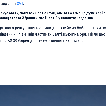
о видання
SVT
.
екулювати, чому вони летіли там, але вважаємо це дуже серйо
ессекретарка Збройних сил Швеції, у коментарі виданню.
ргового реагування виявили два російські бойові літаки п
південній і північній частинах Балтійського моря. Після ць
в JAS 39 Gripen для перехоплення цих літаків.