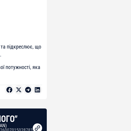
і та підкреслює, що
.
ої потужності, яка
НОГО"
BAN)
26007015028783