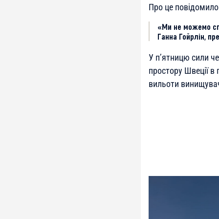
Про це повідомил
«Ми не можемо сп
Ганна Гойрлін, пр
У п’ятницю сили че
простору Швеції в 
вильоти винищувачі