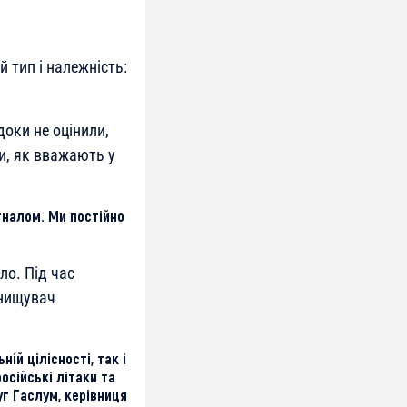
 тип і належність:
доки не оцінили,
ки, як вважають у
игналом. Ми постійно
ло. Під час
инищувач
ій цілісності, так і
осійські літаки та
уг Гаслум, керівниця