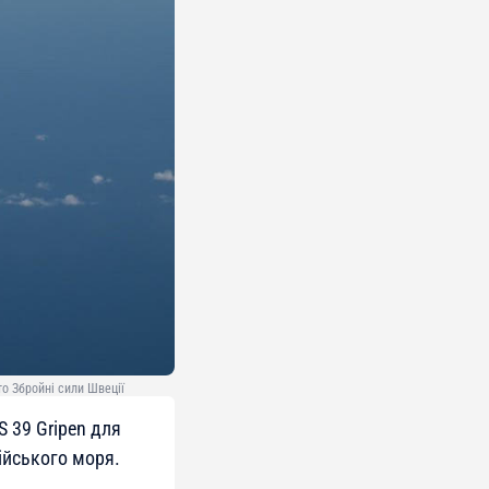
о Збройні сили Швеції
S 39 Gripen для
тійського моря.