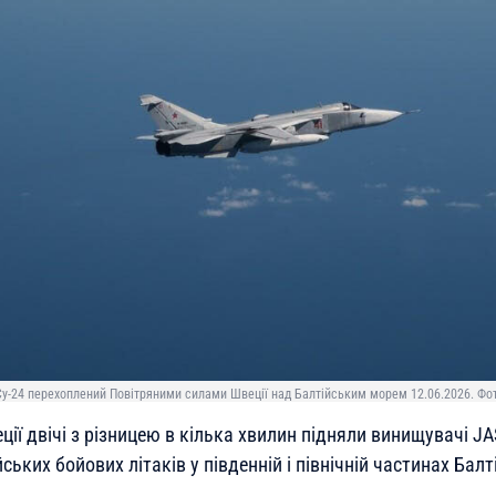
у-24 перехоплений Повітряними силами Швеції над Балтійським морем 12.06.2026. Фот
ції двічі з різницею в кілька хвилин підняли винищувачі JA
ських бойових літаків у південній і північній частинах Бал