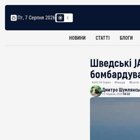
Пт, 7 Серпня 2026
НОВИНИ
СТАТТІ
БЛОГИ
Шведські JA
бомбардува
#JAS 39 Gripen
#Авіація
#Балтія
Дмитро Шумлянсь
13 Червня, 2026
18:22