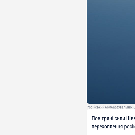
Російський бомбардувальник С
Повітряні сили Шве
перехоплення росій