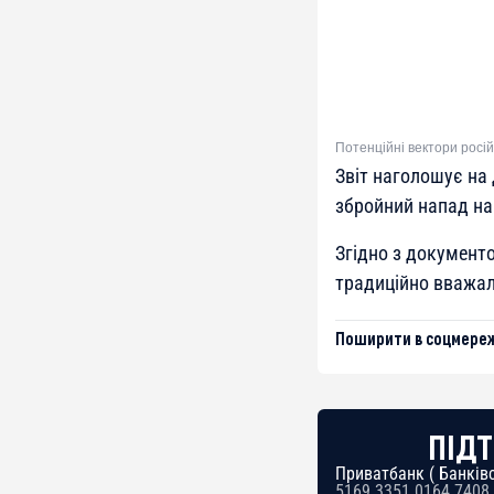
Потенційні вектори росій
Звіт наголошує на 
збройний напад на
Згідно з документо
традиційно вважал
Поширити в соцмереж
ПІДТ
Приватбанк ( Банківс
5169 3351 0164 7408