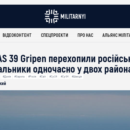
ВІДЕОКОНТЕНТ
СПЕЦПРОЕКТИ
ПРО НАС
АЛЬЯНС МІЛІТ
S 39 Gripen перехопили російсь
льники одночасно у двох район
#Данія
#Європа
#Росія
#Світ
#Су-24
#Су-34
#Швеція
кий