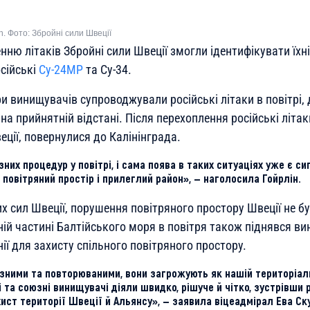
. Фото: Збройні сили Швеції
ню літаків Збройні сили Швеції змогли ідентифікувати їхній
сійські
Су-24МР
та Су-34.
ри винищувачів супроводжували російські літаки в повітрі, 
на прийнятній відстані. Після перехоплення російські літа
ції, повернулися до Калінінграда.
ізних процедур у повітрі, і сама поява в таких ситуаціях уже є с
овітряний простір і прилеглий район», — наголосила Гойрлін.
 сил Швеції, порушення повітряного простору Швеції не бу
ній частині Балтійського моря в повітря також піднявся в
ії для захисту спільного повітряного простору.
озними та повторюваними, вони загрожують як нашій територіальн
 та союзні винищувачі діяли швидко, рішуче й чітко, зустрівши р
ст території Швеції й Альянсу», — заявила віцеадмірал Ева Ск