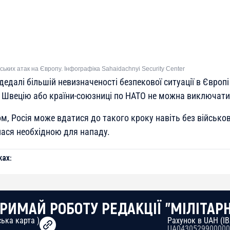
ських атак на Європу. Інфографіка Sahaidachnyi Security Center
дедалі більшій невизначеності безпекової ситуації в Європ
 Швецію або країни-союзниці по НАТО не можна виключати
м, Росія може вдатися до такого кроку навіть без військов
ася необхідною для нападу.
ах:
РИМАЙ РОБОТУ РЕДАКЦІЇ "МІЛІТАР
ька карта )
Рахунок в UAH (I
UA0430529900000