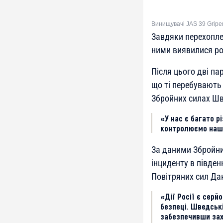
Винищувачі JAS 39 Gripen
Завдяки перехоплен
ними виявилися ро
Після цього дві па
що ті перебувають 
Збройних силах Шве
«У нас є багато р
контролюємо наш п
За даними Збройних
інциденту в півден
Повітряних сил Дан
«Дії Росії є серй
безпеці. Шведські
забезпечивши захи