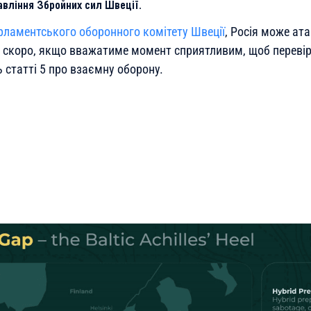
авління Збройних сил Швеції.
рламентського оборонного комітету Швеції
, Росія може ат
 скоро, якщо вважатиме момент сприятливим, щоб перевір
ь статті 5 про взаємну оборону.