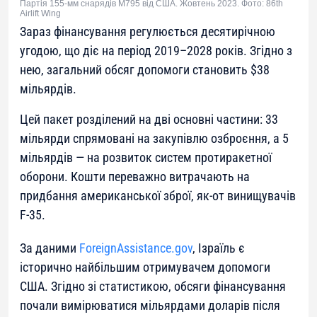
Партія 155-мм снарядів M795 від США. Жовтень 2023. Фото: 86th
Airlift Wing
Зараз фінансування регулюється десятирічною
угодою, що діє на період 2019–2028 років. Згідно з
нею, загальний обсяг допомоги становить $38
мільярдів.
Цей пакет розділений на дві основні частини: 33
мільярди спрямовані на закупівлю озброєння, а 5
мільярдів — на розвиток систем протиракетної
оборони. Кошти переважно витрачають на
придбання американської зброї, як-от винищувачів
F-35.
За даними
ForeignAssistance.gov
, Ізраїль є
історично найбільшим отримувачем допомоги
США. Згідно зі статистикою, обсяги фінансування
почали вимірюватися мільярдами доларів після