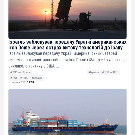
Ізраїль заблокував передачу Україні американських
Iron Dome через острах витоку технологій до Ірану
Ізраїль заблокував передачу Україні американських батарей
системи протиповітряної оборони Iron Dome («Залізний купол»), що
викликало критику в США....
#ЗРК Iron Dome
#Ізраїль
#ППО та ПРО
#Світ
#США
#Україна
1 Серпня, 2026
11:39