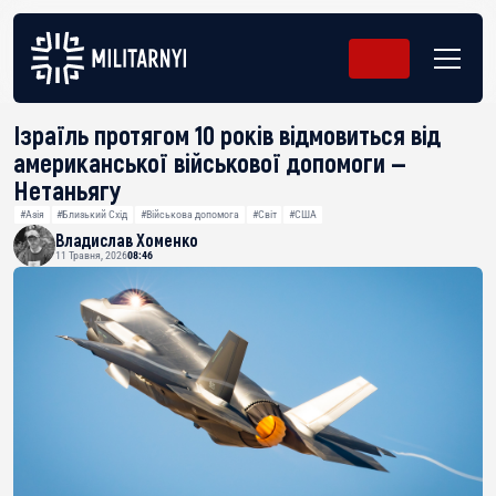
Ізраїль протягом 10 років відмовиться від
американської військової допомоги —
Нетаньягу
#Азія
#Близький Схід
#Військова допомога
#Світ
#США
Владислав Хоменко
11 Травня, 2026
08:46