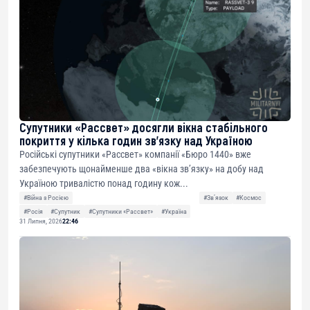
Супутники «Рассвет» досягли вікна стабільного
покриття у кілька годин зв’язку над Україною
Російські супутники «Рассвет» компанії «Бюро 1440» вже
забезпечують щонайменше два «вікна зв’язку» на добу над
Україною тривалістю понад годину кож...
#Війна з Росією
#Звʼязок
#Космос
#Росія
#Супутник
#Супутники «Рассвет»
#Україна
31 Липня, 2026
22:46