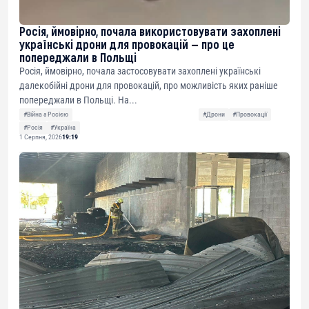
Росія, ймовірно, почала використовувати захоплені
українські дрони для провокацій — про це
попереджали в Польщі
Росія, ймовірно, почала застосовувати захоплені українські
далекобійні дрони для провокацій, про можливість яких раніше
попереджали в Польщі. На...
#Війна з Росією
#Дрони
#Провокації
#Росія
#Україна
1 Серпня, 2026
19:19