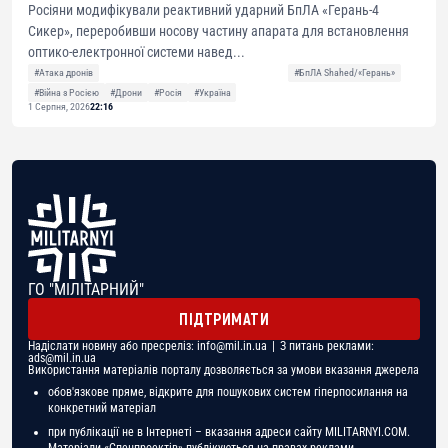
Росіяни модифікували реактивний ударний БпЛА «Герань-4
Сикер», переробивши носову частину апарата для встановлення
оптико-електронної системи навед...
#Атака дронів
#БпЛА Shahed/«Герань»
#Війна з Росією
#Дрони
#Росія
#Україна
1 Серпня, 2026
22:16
ГО "МІЛІТАРНИЙ"
ПІДТРИМАТИ
Надіслати новину або пресреліз:
info@mil.in.ua
| З питань реклами:
ads@mil.in.ua
Використання матеріалів порталу дозволяється за умови вказання джерела
обов'язкове пряме, відкрите для пошукових систем гіперпосилання на
конкретний матеріал
при публікації не в Інтернеті – вказання адреси сайту MILITARNYI.COM.
Матеріали «Спецпроектів» публікуються на правах реклами.