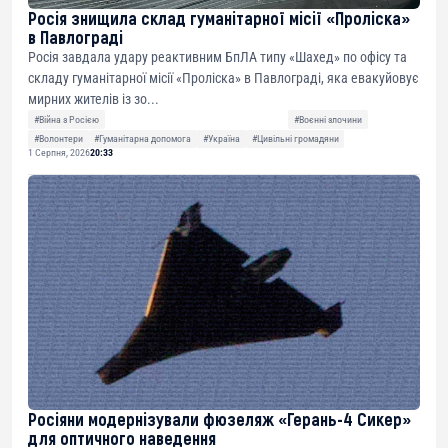
Росія знищила склад гуманітарної місії «Проліска»
в Павлограді
Росія завдала удару реактивним БпЛА типу «Шахед» по офісу та
складу гуманітарної місії «Проліска» в Павлограді, яка евакуйовує
мирних жителів із зо...
#Війна з Росією
#Воєнні злочини
#Волонтери
#Гуманітарна допомога
#Україна
#Цивільні громадяни
1 Серпня, 2026
20:33
Росіяни модернізували фюзеляж «Герань-4 Сикер»
для оптичного наведення