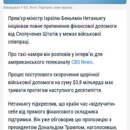
Винищувач F-35I. Фото: Повітряні сили Ізраїлю
Прем’єр-міністр Ізраїлю Беньямін Нетаньягу
ініціював повне припинення фінансової допомоги
від Сполучених Штатів у межах військової
співпраці.
Про такі наміри він розповів у інтерв’ю для
американського телеканалу
CBS News
.
Процес поступового скорочення щорічної
військової допомоги на суму $3,8 мільярда має
тривати протягом наступного десятиліття.
Нетаньягу підкреслив, що країні час «відлучити»
себе від прямого фінансового складника
підтримки. Він уже обговорив цю пропозицію з
президентом Дональдом Трампом, наголосивши,