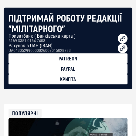
ПІДТРИМАЙ РОБОТУ РЕДАКЦІЇ
"МІЛІТАРНОГО"
Приватбанк ( Банківська карта )
5169 3351 0164 7408
Рахунок в UAH (IBAN)
UA043052990000026007015028783
PATREON
PAYPAL
КРИПТА
BTC
bc1qg0z99m95fte7kj8faa7h2kvnq92wvc53exe8gm
USDT
0x8676644fA7B6d328310283cAC1065Ae01d97CEe7
ETH
0xfD02863D3289416fcF50975c9DFda13623f97758
ПОПУЛЯРНІ