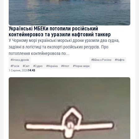
Українські МБЕКи потопили російський
контейнеровоз та уразили нафтовий танкер
У Чорному морі українські морські дрони уразили два судна,
задіяні в логістиці та експорті російських ресурсів. Про
потоплення контейнеровоза по...
#Атака дронів
#Війна з Росією
#Нафта
#Росія
#Світ
#Судно
#Україна
#Флот
#Чорне море
1 Серпня, 2026
14:43