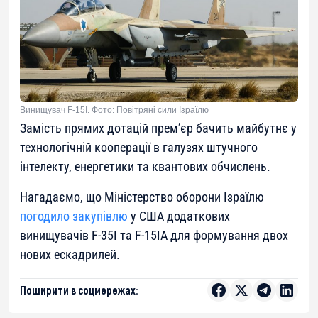
Винищувач F-15I. Фото: Повітряні сили Ізраїлю
Замість прямих дотацій прем’єр бачить майбутнє у
технологічній кооперації в галузях штучного
інтелекту, енергетики та квантових обчислень.
Нагадаємо, що Міністерство оборони Ізраїлю
погодило закупівлю
у США додаткових
винищувачів F-35I та F-15IA для формування двох
нових ескадрилей.
Поширити в соцмережах: