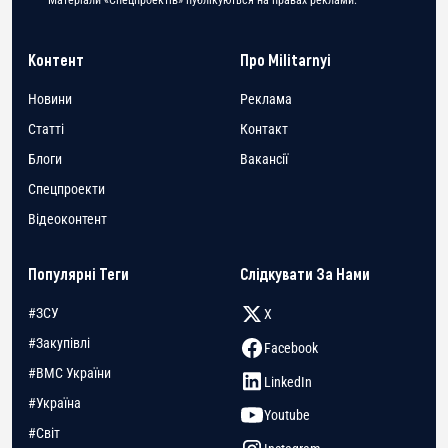
Контент
Про Militarnyi
Новини
Реклама
Статті
Контакт
Блоги
Вакансії
Спецпроекти
Відеоконтент
Популярні Теги
Слідкувати За Нами
#ЗСУ
X
#Закупівлі
Facebook
#ВМС України
LinkedIn
#Україна
Youtube
#Світ