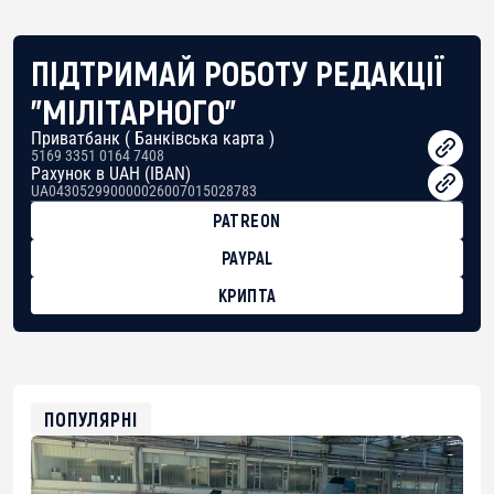
ПІДТРИМАЙ РОБОТУ РЕДАКЦІЇ
"МІЛІТАРНОГО"
Приватбанк ( Банківська карта )
5169 3351 0164 7408
Рахунок в UAH (IBAN)
UA043052990000026007015028783
PATREON
PAYPAL
КРИПТА
BTC
bc1qg0z99m95fte7kj8faa7h2kvnq92wvc53exe8gm
USDT
0x8676644fA7B6d328310283cAC1065Ae01d97CEe7
ETH
0xfD02863D3289416fcF50975c9DFda13623f97758
ПОПУЛЯРНІ