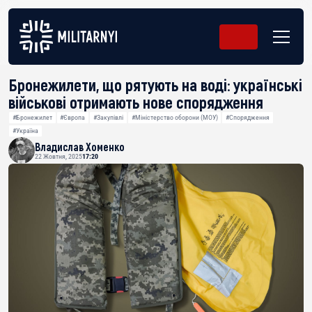
Бронежилети, що рятують на воді: українські
військові отримають нове спорядження
#Бронежилет
#Європа
#Закупівлі
#Міністерство оборони (МОУ)
#Спорядження
#Україна
Владислав Хоменко
22 Жовтня, 2025
17:20