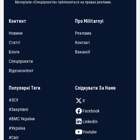
Матеріали «Спецпроектів» публікуються на правах реклами.
Контент
Про Militarnyi
Новини
Реклама
Статті
Контакт
Блоги
Вакансії
Спецпроекти
Відеоконтент
Популярні Теги
Слідкувати За Нами
#ЗСУ
X
#Закупівлі
Facebook
#ВМС України
LinkedIn
#Україна
Youtube
#Світ