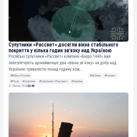
Супутники «Рассвет» досягли вікна стабільного
покриття у кілька годин зв’язку над Україною
Російські супутники «Рассвет» компанії «Бюро 1440» вже
забезпечують щонайменше два «вікна зв’язку» на добу над
Україною тривалістю понад годину кож...
#Війна з Росією
#Звʼязок
#Космос
#Росія
#Супутник
#Супутники «Рассвет»
#Україна
31 Липня, 2026
22:46