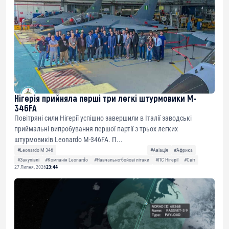
Нігерія прийняла перші три легкі штурмовики M-
346FA
Повітряні сили Нігерії успішно завершили в Італії заводські
приймальні випробування першої партії з трьох легких
штурмовиків Leonardo M-346FA. П...
#Leonardo M-346
#Авіація
#Африка
#Закупівлі
#Компанія Leonardo
#Навчально-бойові літаки
#ПС Нігерії
#Світ
27 Липня, 2026
23:44