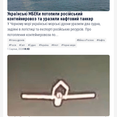
Українські МБЕКи потопили російський
контейнеровоз та уразили нафтовий танкер
У Чорному морі українські морські дрони уразили два судна,
задіяні в логістиці та експорті російських ресурсів. Про
потоплення контейнеровоза по...
#Атака дронів
#Війна з Росією
#Нафта
#Росія
#Світ
#Судно
#Україна
#Флот
#Чорне море
1 Серпня, 2026
14:43