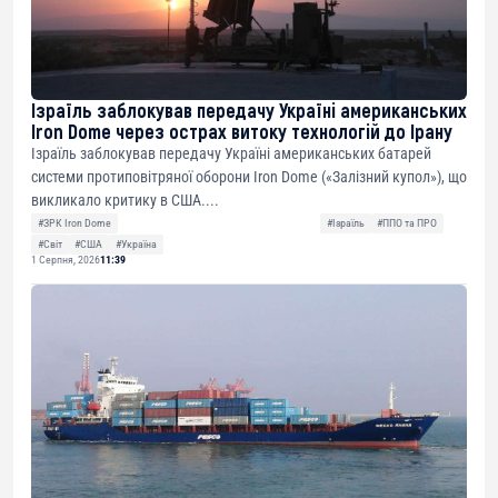
Ізраїль заблокував передачу Україні американських
Iron Dome через острах витоку технологій до Ірану
Ізраїль заблокував передачу Україні американських батарей
системи протиповітряної оборони Iron Dome («Залізний купол»), що
викликало критику в США....
#ЗРК Iron Dome
#Ізраїль
#ППО та ПРО
#Світ
#США
#Україна
1 Серпня, 2026
11:39