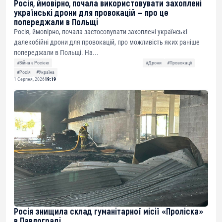
Росія, ймовірно, почала використовувати захоплені
українські дрони для провокацій — про це
попереджали в Польщі
Росія, ймовірно, почала застосовувати захоплені українські
далекобійні дрони для провокацій, про можливість яких раніше
попереджали в Польщі. На...
#Війна з Росією
#Дрони
#Провокації
#Росія
#Україна
1 Серпня, 2026
19:19
Росія знищила склад гуманітарної місії «Проліска»
в Павлограді