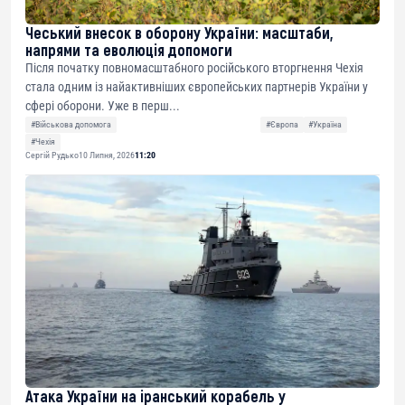
Чеський внесок в оборону України: масштаби,
напрями та еволюція допомоги
Після початку повномасштабного російського вторгнення Чехія
стала одним із найактивніших європейських партнерів України у
сфері оборони. Уже в перш...
#Військова допомога
#Європа
#Україна
#Чехія
Сергій Рудько
10 Липня, 2026
11:20
Атака України на іранський корабель у