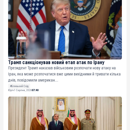
Трамп санкціонував новий етап атак по Ірану
Президент Трамп наказав військовим розпочати нову атаку на
Іран, яка може розпочатися вже цими вихідними й тривати кілька
днів, повідомили американ...
#Близький Схід
Юріч
1 Серпня, 2026
07:40