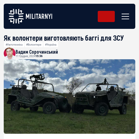
Як волонтери виготовляють баггі для ЗСУ
#Автотехніка
#Волонтери
#Україна
Вадим Сорочинський
11 Грудня, 2024
15:36