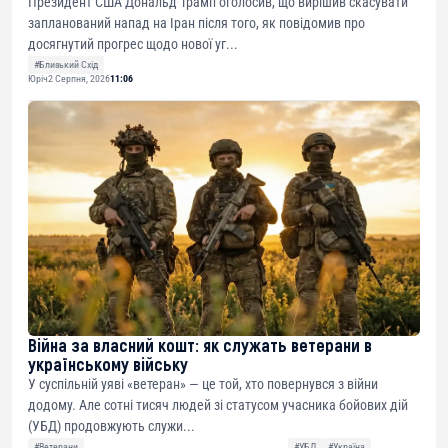
Президент США Дональд Трамп оголосив, що вирішив скасувати
запланований напад на Іран після того, як повідомив про
досягнутий прогрес щодо нової уг...
#Близький Схід
Юріч
2 Серпня, 2026
11:06
Війна за власний кошт: як служать ветерани в
українському війську
У суспільній уяві «ветеран» — це той, хто повернувся з війни
додому. Але сотні тисяч людей зі статусом учасника бойових дій
(УБД) продовжують служи...
#Ветерани
#УБД
#Україна