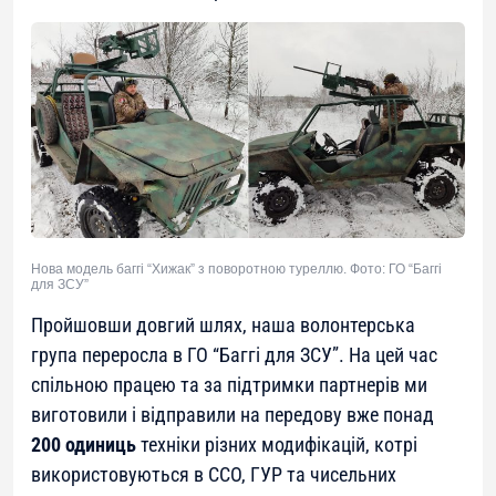
Нова модель баггі “Хижак” з поворотною туреллю. Фото: ГО “Баггі
для ЗСУ”
Пройшовши довгий шлях, наша волонтерська
група переросла в ГО “Баггі для ЗСУ”. На цей час
спільною працею та за підтримки партнерів ми
виготовили і відправили на передову вже понад
200 одиниць
техніки різних модифікацій, котрі
використовуються в ССО, ГУР та чисельних