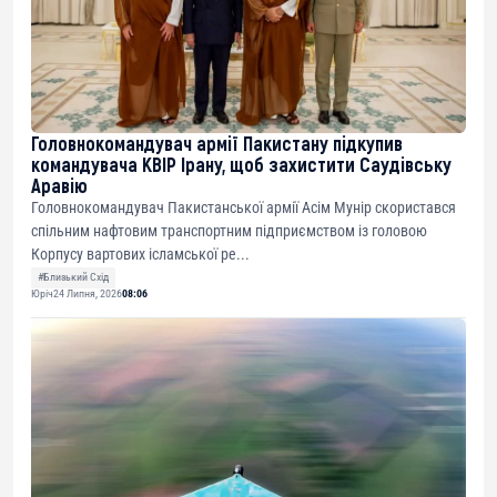
Головнокомандувач армії Пакистану підкупив
командувача КВІР Ірану, щоб захистити Саудівську
Аравію
Головнокомандувач Пакистанської армії Асім Мунір скористався
спільним нафтовим транспортним підприємством із головою
Корпусу вартових ісламської ре...
#Близький Схід
Юріч
24 Липня, 2026
08:06