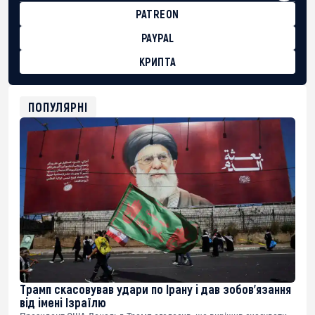
PATREON
PAYPAL
КРИПТА
BTC
bc1qg0z99m95fte7kj8faa7h2kvnq92wvc53exe8gm
USDT
ПОПУЛЯРНІ
0x8676644fA7B6d328310283cAC1065Ae01d97CEe7
ETH
0xfD02863D3289416fcF50975c9DFda13623f97758
Трамп скасовував удари по Ірану і дав зобов’язання
від імені Ізраїлю