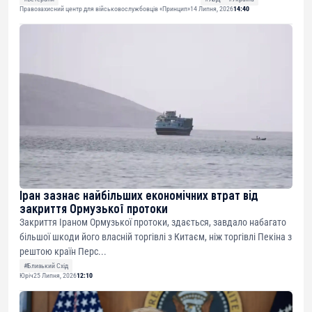
Правозахисний центр для військовослужбовців «Принцип»
14 Липня, 2026
14:40
Іран зазнає найбільших економічних втрат від
закриття Ормузької протоки
Закриття Іраном Ормузької протоки, здається, завдало набагато
більшої шкоди його власній торгівлі з Китаєм, ніж торгівлі Пекіна з
рештою країн Перс...
#Близький Схід
Юріч
25 Липня, 2026
12:10