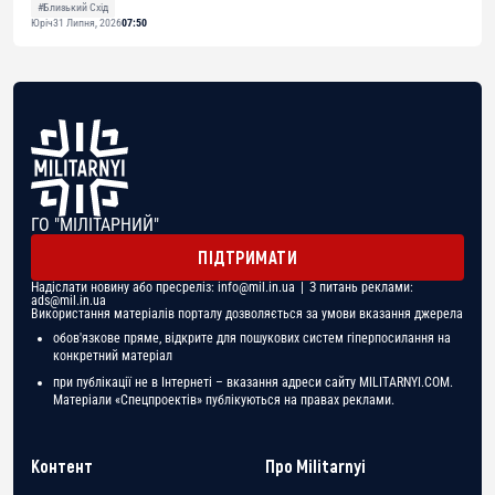
#Близький Схід
Юріч
31 Липня, 2026
07:50
ГО "МІЛІТАРНИЙ"
ПІДТРИМАТИ
Надіслати новину або пресреліз:
info@mil.in.ua
| З питань реклами:
ads@mil.in.ua
Використання матеріалів порталу дозволяється за умови вказання джерела
обов'язкове пряме, відкрите для пошукових систем гіперпосилання на
конкретний матеріал
при публікації не в Інтернеті – вказання адреси сайту MILITARNYI.COM.
Матеріали «Спецпроектів» публікуються на правах реклами.
Контент
Про Militarnyi