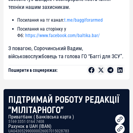
техніки нашим захисникам.
Посилання на тг канал:
t.me/baggiforarmed
Посилання на сторінку у
Фб:
https://www.facebook.com/baltika.bar/
З повагою, Сорочинський Вадим,
військовослужбовець та голова ГО “Баггі для ЗСУ”.
Поширити в соцмережах:
ПІДТРИМАЙ РОБОТУ РЕДАКЦІЇ
"МІЛІТАРНОГО"
Приватбанк ( Банківська карта )
5169 3351 0164 7408
Рахунок в UAH (IBAN)
UA043052990000026007015028783