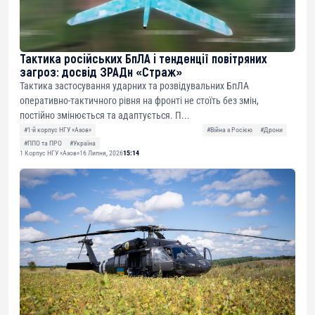
Тактика російських БпЛА і тенденції повітряних
загроз: досвід ЗРАДн «Страж»
Тактика застосування ударних та розвідувальних БпЛА
оперативно-тактичного рівня на фронті не стоїть без змін,
постійно змінюється та адаптується. П...
#1-й корпус НГУ «Азов»
#Війна з Росією
#Дрони
#ППО та ПРО
#Україна
1 Корпус НГУ «Азов»
16 Липня, 2026
15:14