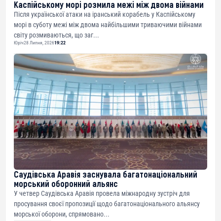
Каспійському морі розмила межі між двома війнами
Після української атаки на іранський корабель у Каспійському
морі в суботу межі між двома найбільшими триваючими війнами
світу розмиваються, що заг...
Юріч
28 Липня, 2026
19:22
Саудівська Аравія заснувала багатонаціональний
морський оборонний альянс
У четвер Саудівська Аравія провела міжнародну зустріч для
просування своєї пропозиції щодо багатонаціонального альянсу
морської оборони, спрямовано...