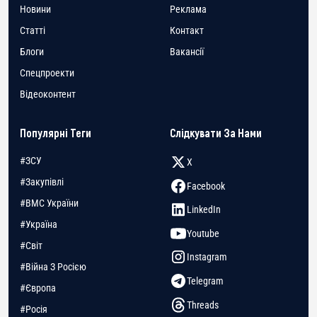
Новини
Реклама
Статті
Контакт
Блоги
Вакансії
Спецпроекти
Відеоконтент
Популярні Теги
Слідкувати За Нами
#ЗСУ
X
#Закупівлі
Facebook
#ВМС України
LinkedIn
#Україна
Youtube
#Світ
Instagram
#Війна З Росією
Telegram
#Європа
Threads
#Росія