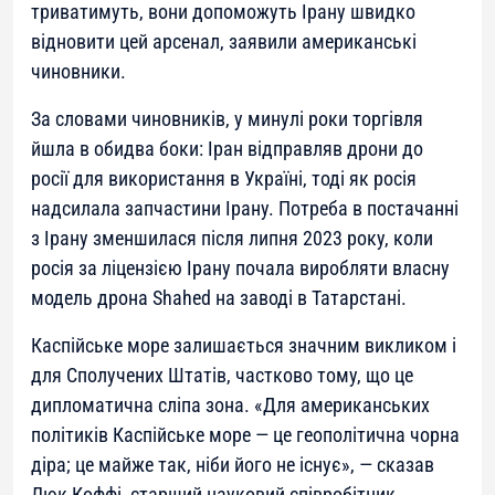
триватимуть, вони допоможуть Ірану швидко
відновити цей арсенал, заявили американські
чиновники.
За словами чиновників, у минулі роки торгівля
йшла в обидва боки: Іран відправляв дрони до
росії для використання в Україні, тоді як росія
надсилала запчастини Ірану. Потреба в постачанні
з Ірану зменшилася після липня 2023 року, коли
росія за ліцензією Ірану почала виробляти власну
модель дрона Shahed на заводі в Татарстані.
Каспійське море залишається значним викликом і
для Сполучених Штатів, частково тому, що це
дипломатична сліпа зона. «Для американських
політиків Каспійське море — це геополітична чорна
діра; це майже так, ніби його не існує», — сказав
Люк Коффі, старший науковий співробітник