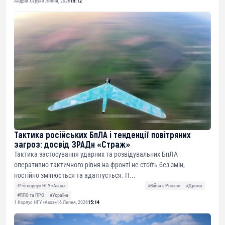
Андрій Харук
9 Липня, 2026
15:12
Тактика російських БпЛА і тенденції повітряних
загроз: досвід ЗРАДн «Страж»
Тактика застосування ударних та розвідувальних БпЛА
оперативно-тактичного рівня на фронті не стоїть без змін,
постійно змінюється та адаптується. П...
#1-й корпус НГУ «Азов»
#Війна з Росією
#Дрони
#ППО та ПРО
#Україна
1 Корпус НГУ «Азов»
16 Липня, 2026
15:14