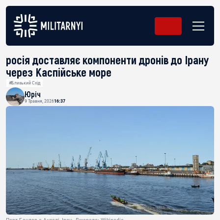
росія доставляє компоненти дронів до Ірану
через Каспійське море
#Близький Схід
Юріч
9 Травня, 2026
16:37