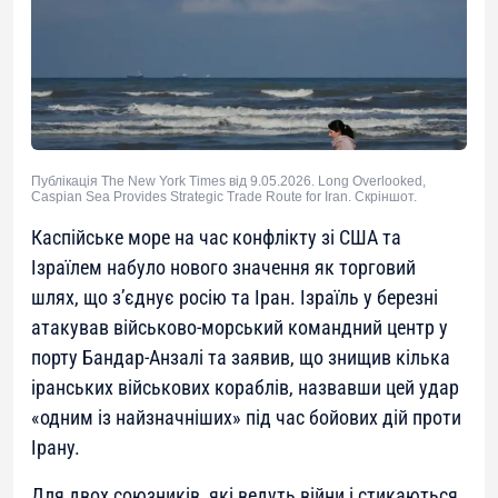
Публікація The New York Times від 9.05.2026. Long Overlooked,
Caspian Sea Provides Strategic Trade Route for Iran. Скріншот.
Каспійське море на час конфлікту зі США та
Ізраїлем набуло нового значення як торговий
шлях, що з’єднує росію та Іран. Ізраїль у березні
атакував військово-морський командний центр у
порту Бандар-Анзалі та заявив, що знищив кілька
іранських військових кораблів, назвавши цей удар
«одним із найзначніших» під час бойових дій проти
Ірану.
Для двох союзників, які ведуть війни і стикаються