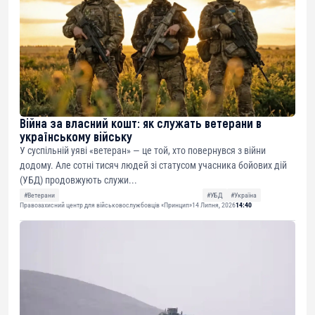
Війна за власний кошт: як служать ветерани в
українському війську
У суспільній уяві «ветеран» — це той, хто повернувся з війни
додому. Але сотні тисяч людей зі статусом учасника бойових дій
(УБД) продовжують служи...
#Ветерани
#УБД
#Україна
Правозахисний центр для військовослужбовців «Принцип»
14 Липня, 2026
14:40