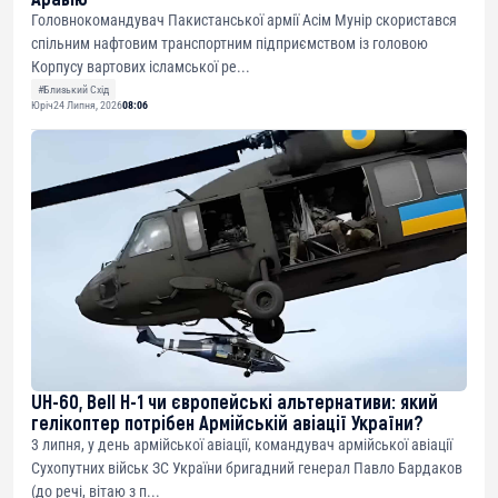
Головнокомандувач Пакистанської армії Асім Мунір скористався
спільним нафтовим транспортним підприємством із головою
Корпусу вартових ісламської ре...
#Близький Схід
Юріч
24 Липня, 2026
08:06
UH-60, Bell H-1 чи європейські альтернативи: який
гелікоптер потрібен Армійській авіації України?
3 липня, у день армійської авіації, командувач армійської авіації
Сухопутних військ ЗС України бригадний генерал Павло Бардаков
(до речі, вітаю з п...