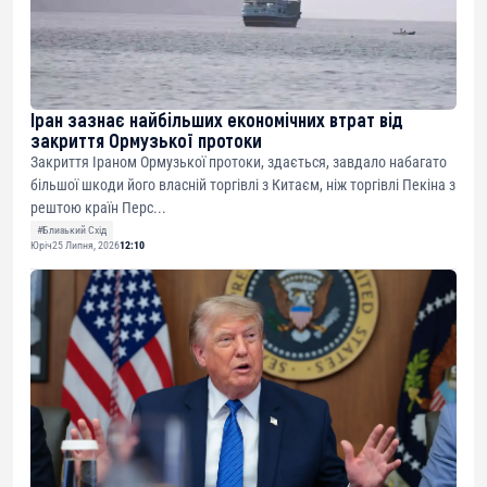
Іран зазнає найбільших економічних втрат від
закриття Ормузької протоки
Закриття Іраном Ормузької протоки, здається, завдало набагато
більшої шкоди його власній торгівлі з Китаєм, ніж торгівлі Пекіна з
рештою країн Перс...
#Близький Схід
Юріч
25 Липня, 2026
12:10