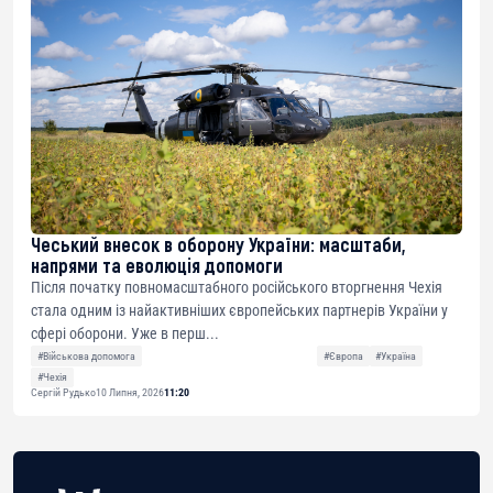
Чеський внесок в оборону України: масштаби,
напрями та еволюція допомоги
Після початку повномасштабного російського вторгнення Чехія
стала одним із найактивніших європейських партнерів України у
сфері оборони. Уже в перш...
#Військова допомога
#Європа
#Україна
#Чехія
Сергій Рудько
10 Липня, 2026
11:20