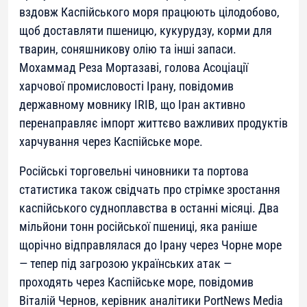
вздовж Каспійського моря працюють цілодобово,
щоб доставляти пшеницю, кукурудзу, корми для
тварин, соняшникову олію та інші запаси.
Мохаммад Реза Мортазаві, голова Асоціації
харчової промисловості Ірану, повідомив
державному мовнику IRIB, що Іран активно
перенаправляє імпорт життєво важливих продуктів
харчування через Каспійське море.
Російські торговельні чиновники та портова
статистика також свідчать про стрімке зростання
каспійського судноплавства в останні місяці. Два
мільйони тонн російської пшениці, яка раніше
щорічно відправлялася до Ірану через Чорне море
— тепер під загрозою українських атак —
проходять через Каспійське море, повідомив
Віталій Чернов, керівник аналітики PortNews Media