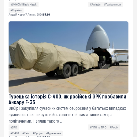
#UH-60M Black Hawk
#Авіація
#Гелікоптери
#Україна
Андрій Харук
7 Липня, 2026
15:10
Турецька історія С-400: як російські ЗРК позбавили
Анкару F-35
Вибір і закупівля сучасних систем озброєння у багатьох випадках
зумовлюється не суто військово-технічними чинниками, а
політичними. І вплив такого ...
#ЗРК
#ППО та ПРО
#Росія
#С-400
#Світ
#Сусіди
#Туреччина