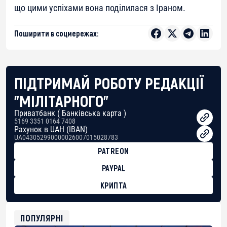
що цими успіхами вона поділилася з Іраном.
Поширити в соцмережах:
ПІДТРИМАЙ РОБОТУ РЕДАКЦІЇ
"МІЛІТАРНОГО"
Приватбанк ( Банківська карта )
5169 3351 0164 7408
Рахунок в UAH (IBAN)
UA043052990000026007015028783
PATREON
PAYPAL
КРИПТА
BTC
bc1qg0z99m95fte7kj8faa7h2kvnq92wvc53exe8gm
USDT
ПОПУЛЯРНІ
0x8676644fA7B6d328310283cAC1065Ae01d97CEe7