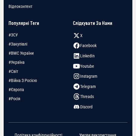
Відеоконтент
Популярні Теги
Слідкувати За Нами
#ЗСУ
X
#Закупівлі
Facebook
#ВМС України
LinkedIn
#Україна
Youtube
#Світ
Instagram
#Війна З Росією
Telegram
#Європа
Threads
#Росія
Discord
Політика конфіденційності
Умови використання