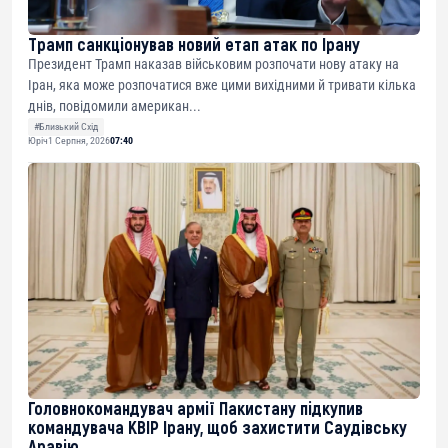
Трамп санкціонував новий етап атак по Ірану
Президент Трамп наказав військовим розпочати нову атаку на
Іран, яка може розпочатися вже цими вихідними й тривати кілька
днів, повідомили американ...
#Близький Схід
Юріч
1 Серпня, 2026
07:40
Головнокомандувач армії Пакистану підкупив
командувача КВІР Ірану, щоб захистити Саудівську
Аравію