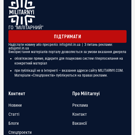
ГО "МІЛІТАРНИЙ"
ПІДТРИМАТИ
Надіслати новину або пресреліз:
info@mil.in.ua
| З питань реклами:
ads@mil.in.ua
Використання матеріалів порталу дозволяється за умови вказання джерела
обов'язкове пряме, відкрите для пошукових систем гіперпосилання на
конкретний матеріал
при публікації не в Інтернеті – вказання адреси сайту MILITARNYI.COM.
Матеріали «Спецпроектів» публікуються на правах реклами.
Контент
Про Militarnyi
Новини
Реклама
Статті
Контакт
Блоги
Вакансії
Спецпроекти