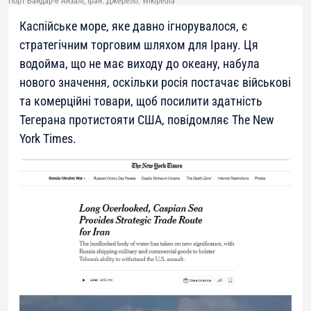
Порт Бандар-е Анзалі, Іран. Джерело: Wikipedia
Каспійське море, яке давно ігнорувалося, є
стратегічним торговим шляхом для Ірану. Ця
водойма, що не має виходу до океану, набула
нового значення, оскільки росія постачає військові
та комерційні товари, щоб посилити здатність
Тегерана протистояти США, повідомляє The New
York Times.