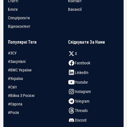
Статті
Контакт
Блоги
Вакансії
Спецпроекти
Відеоконтент
Популярні Теги
Слідкувати За Нами
#ЗСУ
X
#Закупівлі
Facebook
#ВМС України
LinkedIn
#Україна
Youtube
#Світ
Instagram
#Війна З Росією
Telegram
#Європа
Threads
#Росія
Discord