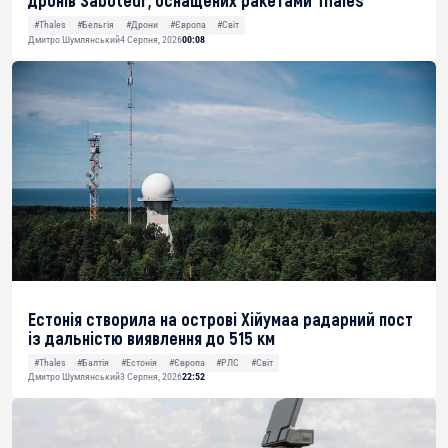
дронів Saboteur, оснащених ракетами Thales
#Thales
#Бельгія
#Дрони
#Європа
#Світ
Дмитро Шумлянський
4 Серпня, 2026
00:08
Естонія створила на острові Хійумаа радарний пост
із дальністю виявлення до 515 км
#Thales
#Балтія
#Естонія
#Європа
#РЛС
#Світ
Дмитро Шумлянський
3 Серпня, 2026
22:52