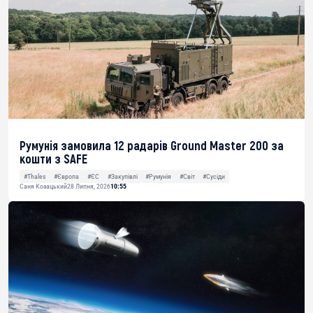
Румунія замовила 12 радарів Ground Master 200 за
кошти з SAFE
#Thales
#Європа
#ЄС
#Закупівлі
#Румунія
#Світ
#Сусіди
Саня Козацький
28 Липня, 2026
10:55