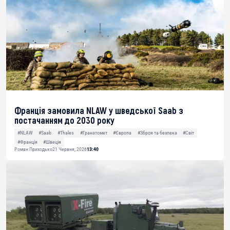
Франція замовила NLAW у шведської Saab з
постачанням до 2030 року
#NLAW
#Saab
#Thales
#Гранатомет
#Європа
#Зброя та безпека
#Світ
#Франція
#Швеція
Роман Приходько
21 Червня, 2026
13:40