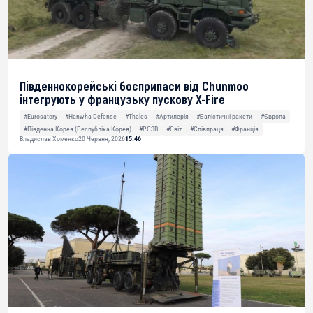
Південнокорейські боєприпаси від Chunmoo
інтегрують у французьку пускову X-Fire
#Eurosatory
#Hanwha Defense
#Thales
#Артилерія
#Балістичні ракети
#Європа
#Південна Корея (Республіка Корея)
#РСЗВ
#Світ
#Співпраця
#Франція
Владислав Хоменко
20 Червня, 2026
15:46