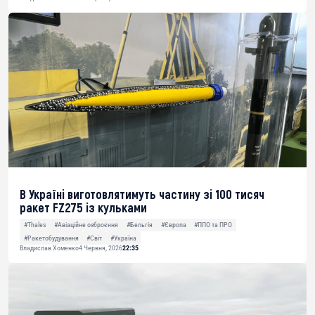
В Україні виготовлятимуть частину зі 100 тисяч
ракет FZ275 із кульками
#Thales
#Авіаційне озброєння
#Бельгія
#Європа
#ППО та ПРО
#Ракетобудування
#Світ
#Україна
Владислав Хоменко
4 Червня, 2026
22:35