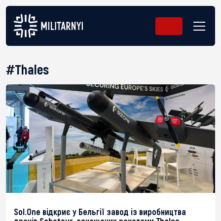
#Thales
Sol.One відкриє у Бельгії завод із виробництва