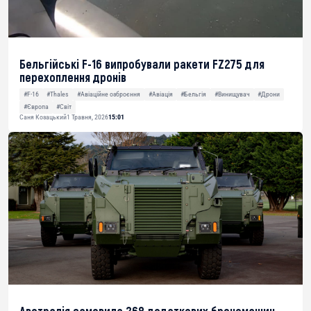
Бельгійські F-16 випробували ракети FZ275 для
перехоплення дронів
#F-16
#Thales
#Авіаційне озброєння
#Авіація
#Бельгія
#Винищувач
#Дрони
#Європа
#Світ
Саня Козацький
1 Травня, 2026
15:01
Австралія замовила 268 додаткових бронемашин