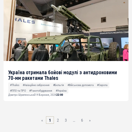
Україна отримала бойові модулі з антидроновими
70-мм ракетами Thales
#Thales
#Авіаційне озброєння
#Бельгія
#Військова допомога
#Європа
#ППО та ПРО
#Ракетобудування
#Україна
Дмитро Шумлянський
14 Березня, 2026
22:00
«
1
2
3
…
6
»