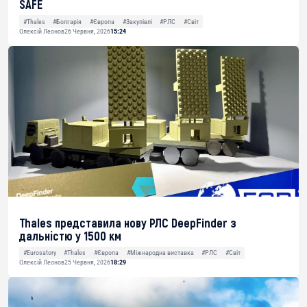
SAFE
#Thales
#Болгарія
#Європа
#Закупівлі
#РЛС
#Світ
Олексій Леонов
26 Червня, 2026
15:24
Thales представила нову РЛС DeepFinder з
дальністю у 1500 км
#Eurosatory
#Thales
#Європа
#Міжнародна виставка
#РЛС
#Світ
Олексій Леонов
25 Червня, 2026
18:29