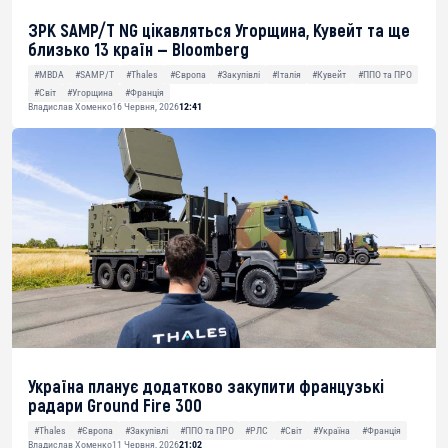
ЗРК SAMP/T NG цікавляться Угорщина, Кувейт та ще
близько 13 країн — Bloomberg
#MBDA
#SAMP/T
#Thales
#Європа
#Закупівлі
#Італія
#Кувейт
#ППО та ПРО
#Світ
#Угорщина
#Франція
Владислав Хоменко
16 Червня, 2026
12:41
Україна планує додатково закупити французькі
радари Ground Fire 300
#Thales
#Європа
#Закупівлі
#ППО та ПРО
#РЛС
#Світ
#Україна
#Франція
Владислав Хоменко
11 Червня, 2026
21:02