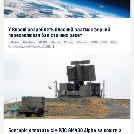
У Європі розроблять власний заатмосферний
перехоплювач балістичних ракет
#Airbus
#Destinus
#MBDA
#Safran
#Thales
#Європа
#ППО та ПРО
#Світ
Саня Козацький
15 Липня, 2026
09:16
Болгарія оплатить сім РЛС GM400 Alpha за кошти з