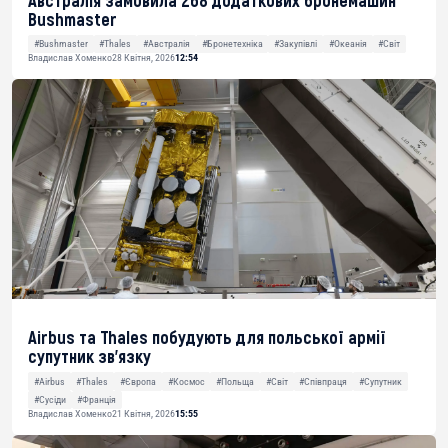
Bushmaster
#Bushmaster
#Thales
#Австралія
#Бронетехніка
#Закупівлі
#Океанія
#Світ
Владислав Хоменко
28 Квітня, 2026
12:54
Airbus та Thales побудують для польської армії
супутник зв’язку
#Airbus
#Thales
#Європа
#Космос
#Польща
#Світ
#Співпраця
#Супутник
#Сусіди
#Франція
Владислав Хоменко
21 Квітня, 2026
15:55