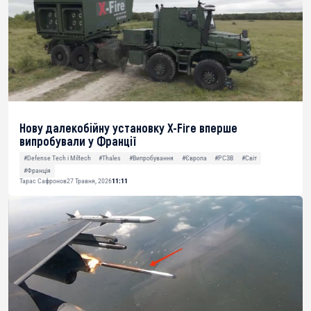
Нову далекобійну установку X-Fire вперше
випробували у Франції
#Defense Tech і Miltech
#Thales
#Випробування
#Європа
#РСЗВ
#Світ
#Франція
Тарас Сафронов
27 Травня, 2026
11:11