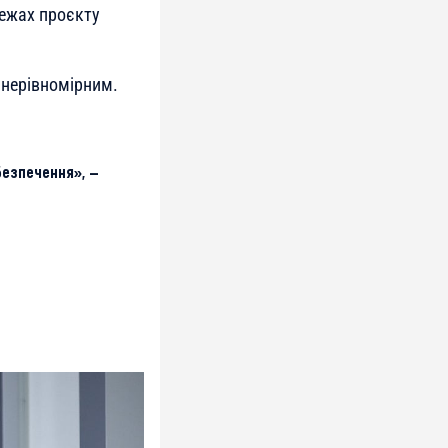
межах проєкту
 нерівномірним.
безпечення», —