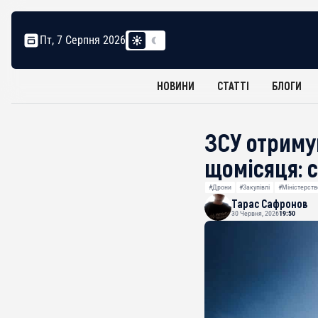
Пт, 7 Серпня 2026
НОВИНИ
СТАТТІ
БЛОГИ
ЗСУ отриму
щомісяця: 
#Дрони
#Закупівлі
#Міністерств
Тарас Сафронов
30 Червня, 2026
19:50