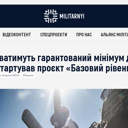
ВІДЕОКОНТЕНТ
СПЕЦПРОЕКТИ
ПРО НАС
АЛЬЯНС МІЛІТ
ватимуть гарантований мінімум 
стартував проєкт «Базовий рівен
о оборони (МОУ)
#Україна