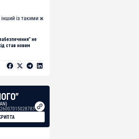
 інший із такими ж
забезпечення” не
хід став новим
НОГО"
BAN)
26007015028783
КРИПТА