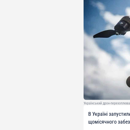
Український дрон-перехоплюва
В Україні запусти
щомісячного забез