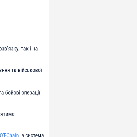
зв’язку, так і на
єння та військової
а бойові операції
иятиме
OT-Chain
, а система