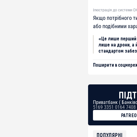
Ілюстрація до системи D
Якщо потрібного т
або подібними хар
«Це лише перший 
лише на дрони, а 
стандартом забез
Поширити в соцмереж
ПІДТ
Приватбанк ( Банківс
5169 3351 0164 7408
PATRE
BTC
bc1qg0z99m95fte7kj
USDT
ПОПУЛЯРНІ