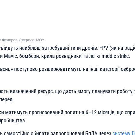
о Федоров. Джерело: МОУ
війдуть найбільш затребувані типи дронів: FPV (як на радіо
 Mavic, бомбери, крила-розвідники та легкі middle-strike.
івень» поступово розширюватимуть на інші категорії озбро
ють визначений ресурс, що дасть змогу планувати роботу т
уперед.
и матимуть прогнозований попит на 6–12 місяців, що спр
робництва.
ь самостійно обирати запропоновані БпЛА через
систему D