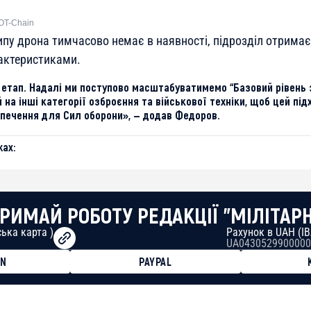
OT-Chain
ипу дрона тимчасово немає в наявності, підрозділ отримає
актеристиками.
етап. Надалі ми поступово масштабуватимемо “Базовий рівень 
й на інші категорії озброєння та військової техніки, щоб цей під
печення для Сил оборони», — додав Федоров.
ах:
РИМАЙ РОБОТУ РЕДАКЦІЇ "МІЛІТАР
ька карта )
Рахунок в UAH (I
UA0430529900000
ON
PAYPAL
8faa7h2kvnq92wvc53exe8gm