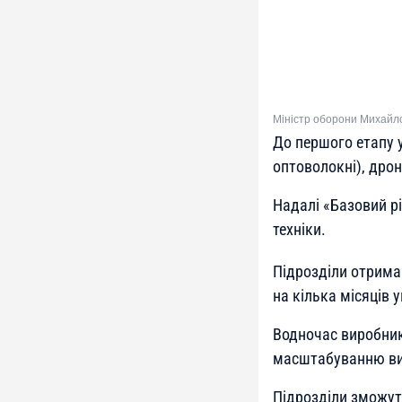
Міністр оборони Михайл
До першого етапу у
оптоволокні), дрони
Надалі «Базовий р
техніки.
Підрозділи отрима
на кілька місяців 
Водночас виробник
масштабуванню ви
Підрозділи зможут