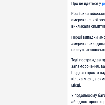
Про це йдеться у
р
Російська військов
американської роз
викликала симптом
Перші випадки ймо
американські дипл
назвуть «гавансь
Тоді постраждав п
запаморочення, ва
Іноді він просто п
кілька місяців сим
місці.
У подальшому бага
або двосторонню р