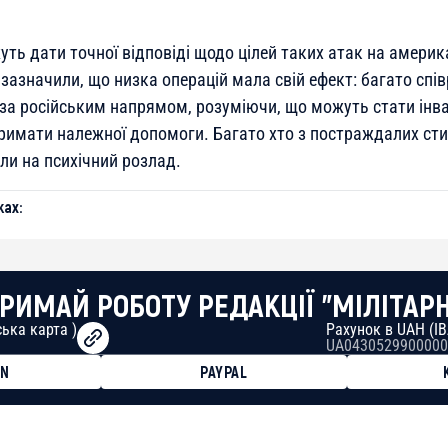
уть дати точної відповіді щодо цілей таких атак на амери
зазначили, що низка операцій мала свій ефект: багато спів
за російським напрямом, розуміючи, що можуть стати інва
тримати належної допомоги. Багато хто з постраждалих сти
али на психічний розлад.
ах:
РИМАЙ РОБОТУ РЕДАКЦІЇ "МІЛІТАР
ька карта )
Рахунок в UAH (I
UA0430529900000
ON
PAYPAL
8faa7h2kvnq92wvc53exe8gm
8310283cAC1065Ae01d97CEe7