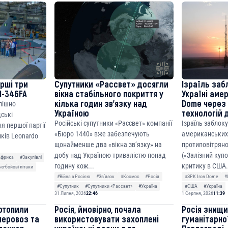
cF50975c9DFda13623f97758
ерші три
Супутники «Рассвет» досягли
Ізраїль заб
M-346FA
вікна стабільного покриття у
Україні аме
кілька годин зв’язку над
Dome через 
спішно
Україною
технологій 
дські
Російські супутники «Рассвет» компанії
Ізраїль заблок
я першої партії
«Бюро 1440» вже забезпечують
американських
ків Leonardo
щонайменше два «вікна зв’язку» на
протиповітряно
добу над Україною тривалістю понад
(«Залізний куп
Африка
#Закупівлі
годину кож...
критику в США.
о-бойові літаки
#Війна з Росією
#Звʼязок
#Космос
#Росія
#ЗРК Iron Dome
#
#Супутник
#Супутники «Рассвет»
#Україна
#США
#Україна
31 Липня, 2026
22:46
1 Серпня, 2026
11:39
отопили
Росія, ймовірно, почала
Росія знищ
неровоз та
використовувати захоплені
гуманітарної