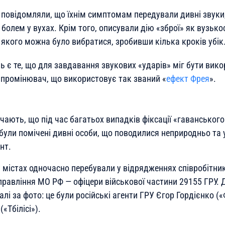
 повідомляли, що їхнім симптомам передували дивні звуки
болем у вухах. Крім того, описували дію «зброї» як вузьк
ії якого можна було вибратися, зробивши кілька кроків убік
ь є те, що для завдавання звукових «ударів» міг бути вик
промінювач, що використовує так званий «
ефект Фрея
».
чають, що під час багатьох випадків фіксації «гаванськог
були помічені дивні особи, що поводилися неприродньо та 
нт.
у містах одночасно перебували у відрядженнях співробітни
равління МО РФ — офіцери військової частини 29155 ГРУ. Д
лі за фото: це були російські агенти ГРУ Єгор Гордієнко (
«Тбілісі»).