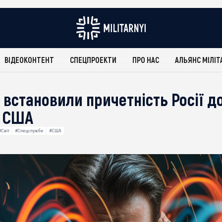
ВІДЕОКОНТЕНТ
СПЕЦПРОЕКТИ
ПРО НАС
АЛЬЯНС МІЛІТ
встановили причетність Росії до
в США
#Світ
#Спецслужби
#США