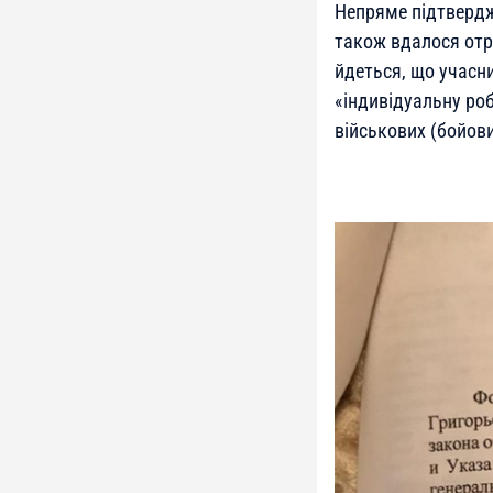
Непряме підтвердж
також вдалося отри
йдеться, що учасни
«індивідуальну роб
військових (бойових