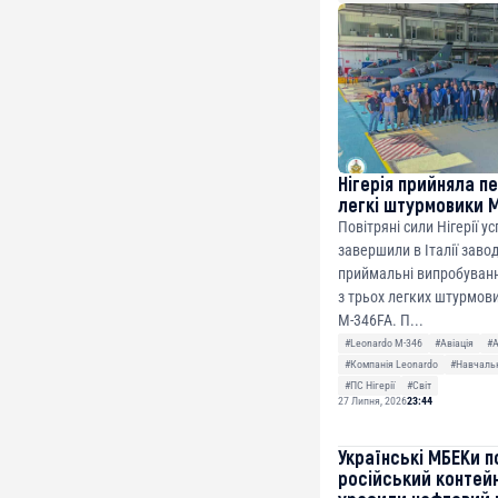
ETH
0xfD02863D3289416f
Нігерія прийняла п
легкі штурмовики 
Повітряні сили Нігерії у
завершили в Італії заво
приймальні випробуванн
з трьох легких штурмови
M-346FA. П...
#Leonardo M-346
#Авіація
#
#Компанія Leonardo
#Навчальн
#ПС Нігерії
#Світ
27 Липня, 2026
23:44
Українські МБЕКи п
російський контей