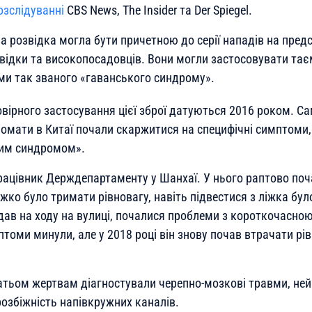
озслідуванні
CBS News, The Insider та Der Spiegel.
а розвідка могла бути причетною до серії нападів на пред
відки та високопосадовців. Вони могли застосовувати тає
и так званого «гаванського синдрому».
вірного застосування цієї зброї датуються 2016 роком. Са
омати в Китаї почали скаржитися на специфічні симптоми,
ким синдромом».
рацівник Держдепартаменту у Шанхаї. У нього раптово поч
жко було тримати рівновагу, навіть підвестися з ліжка бу
адав на ходу на вулиці, почалися проблеми з короткочасно
птоми минули, але у 2018 році він знову почав втрачати рі
тьом жертвам діагностували черепно-мозкові травми, не
озбіжність напівкружних каналів.