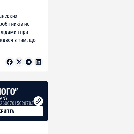
канських
робітників не
лідами і при
кався з тим, що
НОГО"
BAN)
26007015028783
КРИПТА