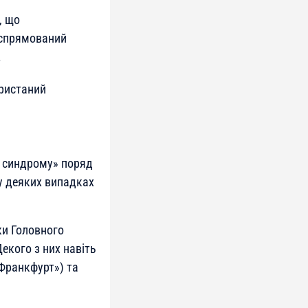
, що
оспрямований
.
ористаний
о синдрому» поряд
у деяких випадках
ки Головного
екого з них навіть
«Франкфурт») та