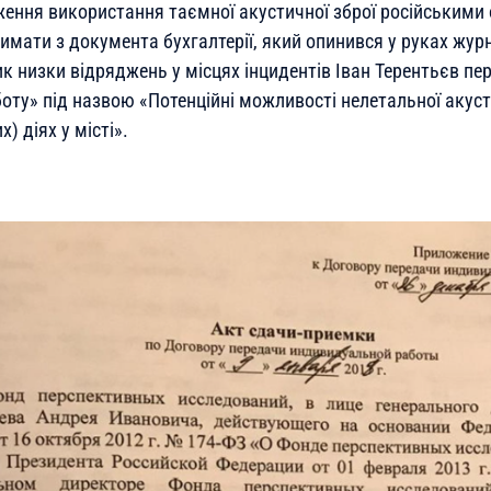
ення використання таємної акустичної зброї російськими
мати з документа бухгалтерії, який опинився у руках журн
к низки відряджень у місцях інцидентів Іван Терентьєв пе
оту» під назвою «
Потенційні можливості нелетальної акуст
) діях у місті».