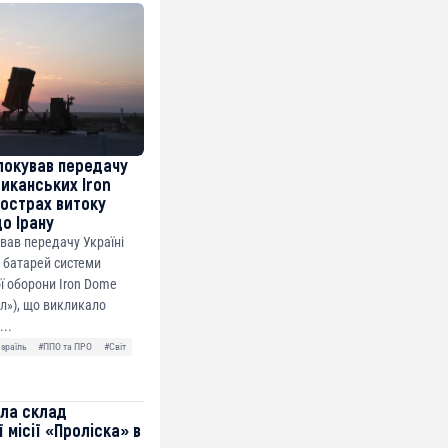
локував передачу
риканських Iron
острах витоку
до Ірану
ував передачу Україні
 батарей системи
ї оборони Iron Dome
ол»), що викликало
...
Ізраїль
#ППО та ПРО
#Світ
ила склад
 місії «Проліска» в