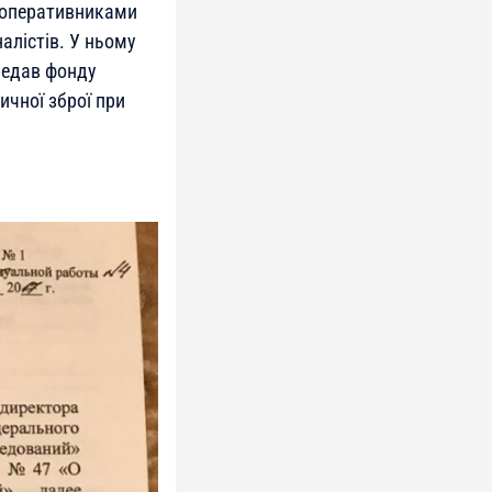
 оперативниками
алістів. У ньому
редав фонду
ичної зброї при