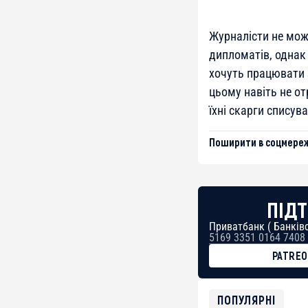
Журналісти не мож
дипломатів, однак 
хочуть працювати 
цьому навіть не о
їхні скарги списув
Поширити в соцмереж
ПІДТ
Приватбанк ( Банківс
5169 3351 0164 7408
PATRE
BTC
bc1qg0z99m95fte7kj
USDT
ПОПУЛЯРНІ
0x8676644fA7B6d32