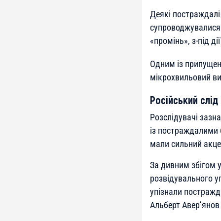
Деякі постраждалі
супроводжувалися 
«промінь», з-під д
Одним із припущен
мікрохвильовий ви
Російський слід
Розслідувачі зазна
із постраждалими 
мали сильний акце
За дивним збігом 
розвідувального уп
упізнали постражда
Альберт Авер’янов (