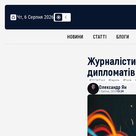
Чт, 6 Серпня 2026
НОВИНИ
СТАТТІ
БЛОГИ
Журналісти 
дипломаті
#ГУ ГШ Росії
#Європа
#Росія
Олександр Ян
1 Квітня, 2024
13:24