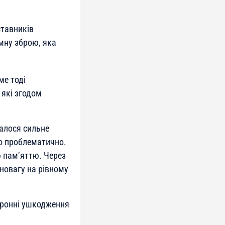
ставників
мну зброю, яка
ме тоді
 які згодом
алося сильне
ло проблематично.
ю пам’яттю. Через
вновагу на рівному
йронні ушкодження