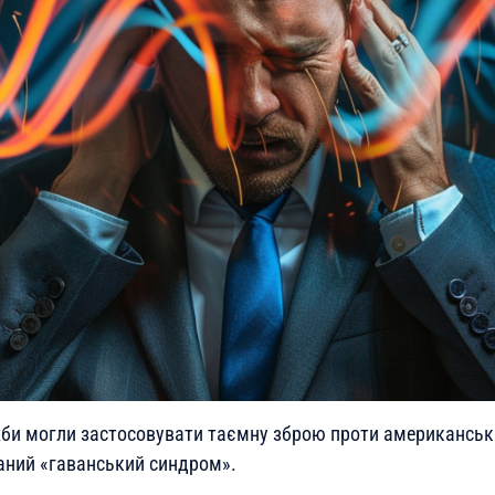
жби могли застосовувати таємну зброю проти американськ
аний «гаванський синдром».