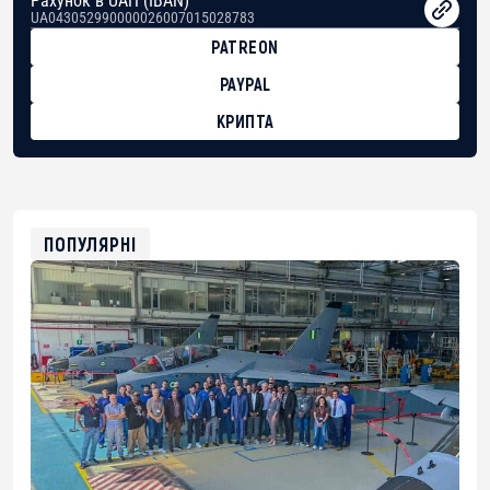
Рахунок в UAH (IBAN)
UA043052990000026007015028783
PATREON
PAYPAL
КРИПТА
BTC
bc1qg0z99m95fte7kj8faa7h2kvnq92wvc53exe8gm
USDT
0x8676644fA7B6d328310283cAC1065Ae01d97CEe7
ETH
0xfD02863D3289416fcF50975c9DFda13623f97758
ПОПУЛЯРНІ