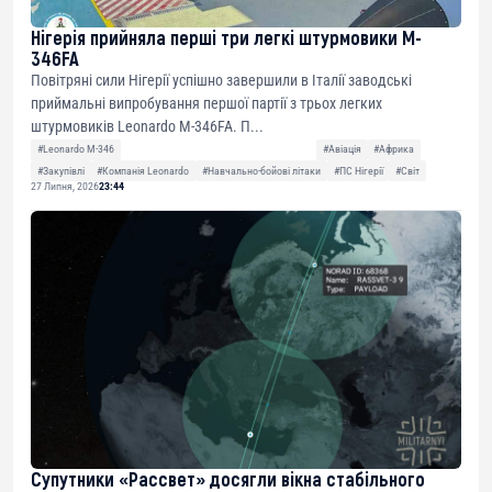
Нігерія прийняла перші три легкі штурмовики M-
346FA
Повітряні сили Нігерії успішно завершили в Італії заводські
приймальні випробування першої партії з трьох легких
штурмовиків Leonardo M-346FA. П...
#Leonardo M-346
#Авіація
#Африка
#Закупівлі
#Компанія Leonardo
#Навчально-бойові літаки
#ПС Нігерії
#Світ
27 Липня, 2026
23:44
Супутники «Рассвет» досягли вікна стабільного