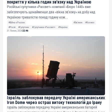
покриття у кілька годин зв’язку над Україною
Російські супутники «Рассвет» компанії «Бюро 1440» вже
забезпечують щонайменше два «вікна зв’язку» на добу над
Україною тривалістю понад годину кож...
#Війна з Росією
#Звʼязок
#Космос
#Росія
#Супутник
#Супутники «Рассвет»
#Україна
31 Липня, 2026
22:46
Ізраїль заблокував передачу Україні американських
Iron Dome через острах витоку технологій до Ірану
Ізраїль заблокував передачу Україні американських батарей