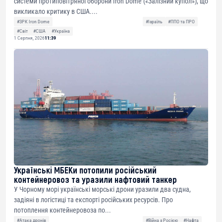
системи протиповітряної оборони Iron Dome («Залізний купол»), що
викликало критику в США....
#ЗРК Iron Dome
#Ізраїль
#ППО та ПРО
#Світ
#США
#Україна
1 Серпня, 2026
11:39
Українські МБЕКи потопили російський
контейнеровоз та уразили нафтовий танкер
У Чорному морі українські морські дрони уразили два судна,
задіяні в логістиці та експорті російських ресурсів. Про
потоплення контейнеровоза по...
#Атака дронів
#Війна з Росією
#Нафта