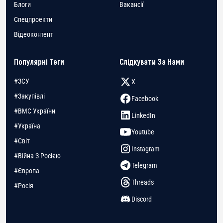
Блоги
Вакансії
Спецпроекти
Відеоконтент
Популярні Теги
Слідкувати За Нами
#ЗСУ
X
#Закупівлі
Facebook
#ВМС України
LinkedIn
#Україна
Youtube
#Світ
Instagram
#Війна З Росією
Telegram
#Європа
Threads
#Росія
Discord