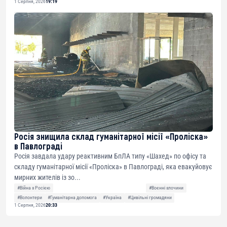
1 Серпня, 2026
19:19
Росія знищила склад гуманітарної місії «Проліска»
в Павлограді
Росія завдала удару реактивним БпЛА типу «Шахед» по офісу та
складу гуманітарної місії «Проліска» в Павлограді, яка евакуйовує
мирних жителів із зо...
#Війна з Росією
#Воєнні злочини
#Волонтери
#Гуманітарна допомога
#Україна
#Цивільні громадяни
1 Серпня, 2026
20:33