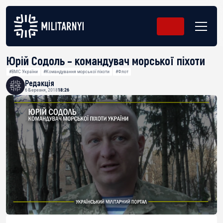
Юрій Содоль – командувач морської піхоти
#ВМС України
#Командування морської піхоти
#Флот
Редакція
6 Березня, 2018
18:26