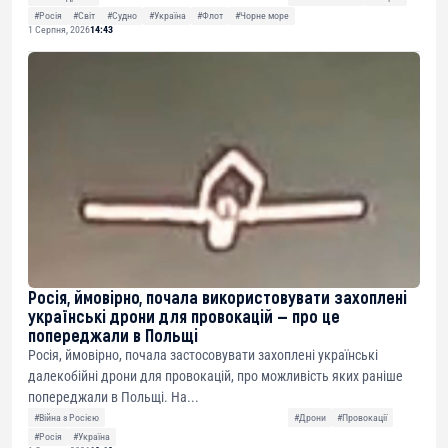
#Росія
#Світ
#Судно
#Україна
#Флот
#Чорне море
1 Серпня, 2026
14:43
Росія, ймовірно, почала використовувати захоплені
українські дрони для провокацій — про це
попереджали в Польщі
Росія, ймовірно, почала застосовувати захоплені українські
далекобійні дрони для провокацій, про можливість яких раніше
попереджали в Польщі. На...
#Війна з Росією
#Дрони
#Провокації
#Росія
#Україна