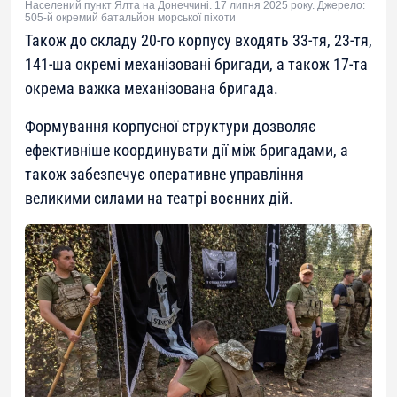
Населений пункт Ялта на Донеччині. 17 липня 2025 року. Джерело:
505-й окремий батальйон морської піхоти
Також до складу 20-го корпусу входять 33-тя, 23-тя,
141-ша окремі механізовані бригади, а також 17-та
окрема важка механізована бригада.
Формування корпусної структури дозволяє
ефективніше координувати дії між бригадами, а
також забезпечує оперативне управління
великими силами на театрі воєнних дій.