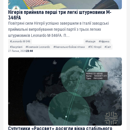
Нігерія прийняла перші три легкі штурмовики M-
346FA
Повітряні сили Нігерії успішно завершили в Італії заводські
приймальні випробування першої партії з трьох легких
штурмовиків Leonardo M-346FA. П...
#Leonardo M-346
#Авіація
#Африка
#Закупівлі
#Компанія Leonardo
#Навчально-бойові літаки
#ПС Нігерії
#Світ
27 Липня, 2026
23:44
Супутники «Рассвет» досягли вікна стабільного