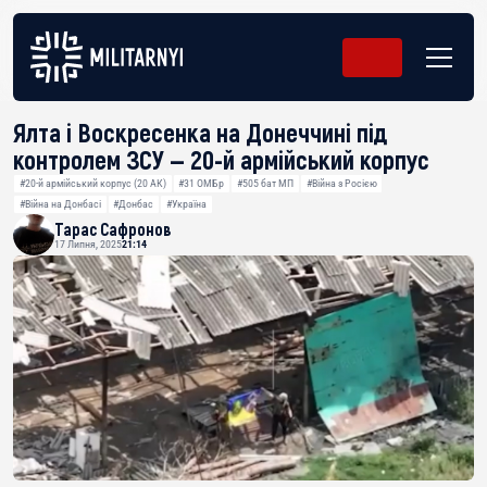
Ялта і Воскресенка на Донеччині під
контролем ЗСУ — 20-й армійський корпус
#20-й армійський корпус (20 АК)
#31 ОМБр
#505 бат МП
#Війна з Росією
#Війна на Донбасі
#Донбас
#Україна
Тарас Сафронов
17 Липня, 2025
21:14