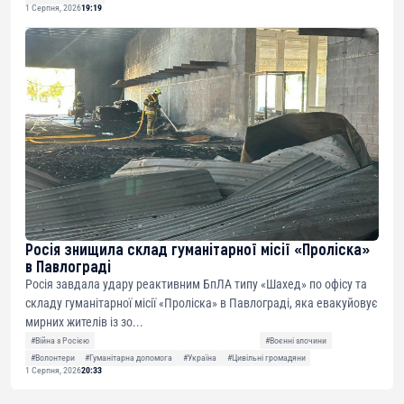
1 Серпня, 2026
19:19
Росія знищила склад гуманітарної місії «Проліска»
в Павлограді
Росія завдала удару реактивним БпЛА типу «Шахед» по офісу та
складу гуманітарної місії «Проліска» в Павлограді, яка евакуйовує
мирних жителів із зо...
#Війна з Росією
#Воєнні злочини
#Волонтери
#Гуманітарна допомога
#Україна
#Цивільні громадяни
1 Серпня, 2026
20:33