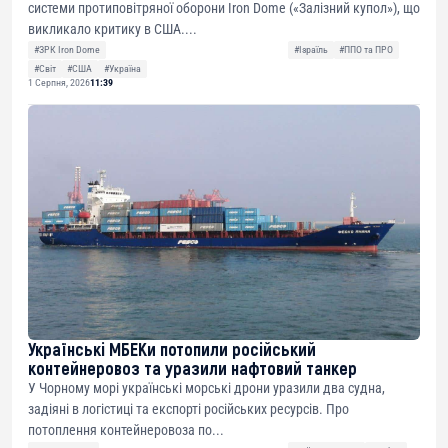
системи протиповітряної оборони Iron Dome («Залізний купол»), що
викликало критику в США....
#ЗРК Iron Dome
#Ізраїль
#ППО та ПРО
#Світ
#США
#Україна
1 Серпня, 2026
11:39
Українські МБЕКи потопили російський
контейнеровоз та уразили нафтовий танкер
У Чорному морі українські морські дрони уразили два судна,
задіяні в логістиці та експорті російських ресурсів. Про
потоплення контейнеровоза по...