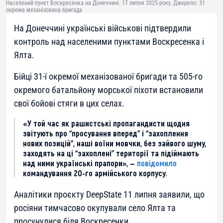
Населений пункт Воскресенка на Донеччині. 17 липня 2025 року. Джерело: 31
окрема механізована бригада
На Донеччині українські військові підтвердили
контроль над населеними пунктами Воскресенка і
Ялта.
Бійці 31-ї окремої механізованої бригади та 505-го
окремого батальйону морської піхоти встановили
свої бойові стяги в цих селах.
«У той час як рашистські пропагандисти щодня
звітують про “просування вперед” і “захоплення
нових позицій”, наші воїни мовчки, без зайвого шуму,
заходять на ці “захоплені” території та підіймають
над ними українські прапори», —
повідомило
командування 20-го армійського корпусу.
Аналітики проєкту DeepState 11 липня заявили, що
росіяни тимчасово окупували село Ялта та
просунулися біля Воскресенки.