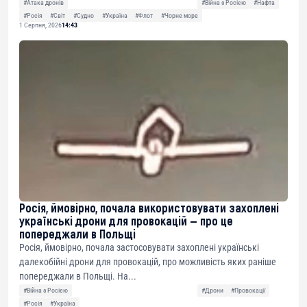
#Атака дронів
#Війна з Росією
#Нафта
#Росія
#Світ
#Судно
#Україна
#Флот
#Чорне море
1 Серпня, 2026
14:43
Росія, ймовірно, почала використовувати захоплені
українські дрони для провокацій — про це
попереджали в Польщі
Росія, ймовірно, почала застосовувати захоплені українські
далекобійні дрони для провокацій, про можливість яких раніше
попереджали в Польщі. На...
#Війна з Росією
#Дрони
#Провокації
#Росія
#Україна