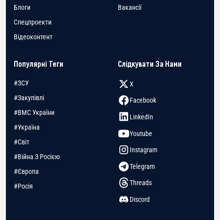
Блоги
Вакансії
Спецпроекти
Відеоконтент
Популярні Теги
Слідкувати За Нами
#ЗСУ
X
#Закупівлі
Facebook
#ВМС України
LinkedIn
#Україна
Youtube
#Світ
Instagram
#Війна З Росією
Telegram
#Європа
Threads
#Росія
Discord