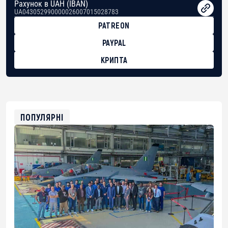
Рахунок в UAH (IBAN)
UA043052990000026007015028783
PATREON
PAYPAL
КРИПТА
BTC
bc1qg0z99m95fte7kj8faa7h2kvnq92wvc53exe8gm
USDT
0x8676644fA7B6d328310283cAC1065Ae01d97CEe7
ETH
0xfD02863D3289416fcF50975c9DFda13623f97758
ПОПУЛЯРНІ