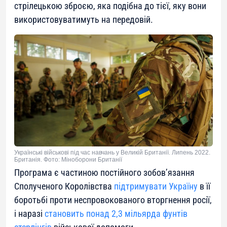
стрілецькою зброєю, яка подібна до тієї, яку вони
використовуватимуть на передовій.
Українські військові під час навчань у Великій Британії. Липень 2022.
Британія. Фото: Міноборони Британії
Програма є частиною постійного зобов’язання
Сполученого Королівства
підтримувати Україну
в її
боротьбі проти неспровокованого вторгнення росії,
і наразі
становить понад 2,3 мільярда фунтів