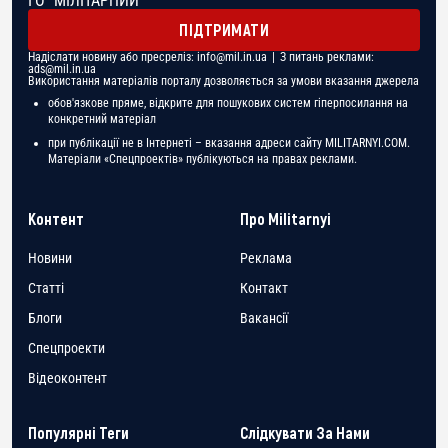
ГО "МІЛІТАРНИЙ"
ПІДТРИМАТИ
Надіслати новину або пресреліз:
info@mil.in.ua
| З питань реклами:
ads@mil.in.ua
Використання матеріалів порталу дозволяється за умови вказання джерела
обов'язкове пряме, відкрите для пошукових систем гіперпосилання на
конкретний матеріал
при публікації не в Інтернеті – вказання адреси сайту MILITARNYI.COM.
Матеріали «Спецпроектів» публікуються на правах реклами.
Контент
Про Militarnyi
Новини
Реклама
Статті
Контакт
Блоги
Вакансії
Спецпроекти
Відеоконтент
Популярні Теги
Слідкувати За Нами