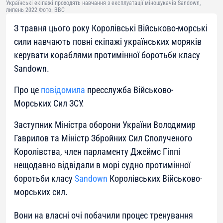
Українські екіпажі проходять навчання з експлуатації міношукачів Sandown,
липень 2022 Фото: BBC
З травня цього року Королівські Військово-морські
сили навчають повні екіпажі українських моряків
керувати кораблями протимінної боротьби класу
Sandown.
Про це
повідомила
пресслужба Військово-
Морських Сил ЗСУ.
Заступник Міністра оборони України Володимир
Гаврилов та Міністр Збройних Сил Сполученого
Королівства, член парламенту Джеймс Гіппі
нещодавно відвідали в морі судно протимінної
боротьби класу
Sandown
Королівських Військово-
морських сил.
Вони на власні очі побачили процес тренування