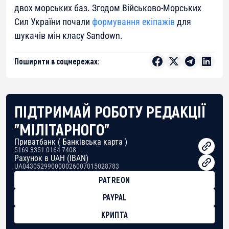
двох морських баз. Згодом Військово-Морських
Сил України почали
формування екіпажів
для
шукачів мін класу Sandown.
Поширити в соцмережах:
ПІДТРИМАЙ РОБОТУ РЕДАКЦІЇ
"МІЛІТАРНОГО"
Приватбанк ( Банківська карта )
5169 3351 0164 7408
Рахунок в UAH (IBAN)
UA043052990000026007015028783
PATREON
PAYPAL
КРИПТА
BTC