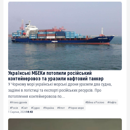
Українські МБЕКи потопили російський
контейнеровоз та уразили нафтовий танкер
У Чорному морі українські морські дрони уразили два судна,
задіяні в логістиці та експорті російських ресурсів. Про
потоплення контейнеровоза по...
#Атака дронів
#Війна з Росією
#Нафта
#Росія
#Світ
#Судно
#Україна
#Флот
#Чорне море
1 Серпня, 2026
14:43