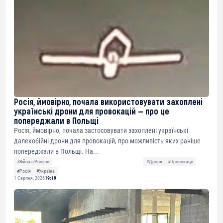
Росія, ймовірно, почала використовувати захоплені
українські дрони для провокацій — про це
попереджали в Польщі
Росія, ймовірно, почала застосовувати захоплені українські
далекобійні дрони для провокацій, про можливість яких раніше
попереджали в Польщі. На...
#Війна з Росією
#Дрони
#Провокації
#Росія
#Україна
1 Серпня, 2026
19:19