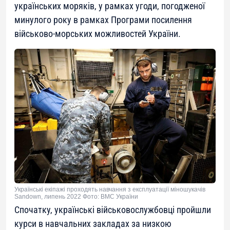
українських моряків, у рамках угоди, погодженої
минулого року в рамках Програми посилення
військово-морських можливостей України.
Українські екіпажі проходять навчання з експлуатації міношукачів
Sandown, липень 2022 Фото: ВМС України
Спочатку, українські військовослужбовці пройшли
курси в навчальних закладах за низкою