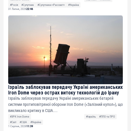
#Росія
#Супутник
#Супутники «Рассвет»
#Україна
31 Липня, 2026
22:46
Ізраїль заблокував передачу Україні американських
Iron Dome через острах витоку технологій до Ірану
Ізраїль заблокував передачу Україні американських батарей
системи протиповітряної оборони Iron Dome («Залізний купол»), що
викликало критику в США....
#ЗРК Iron Dome
#Ізраїль
#ППО та ПРО
#Світ
#США
#Україна
1 Серпня, 2026
11:39