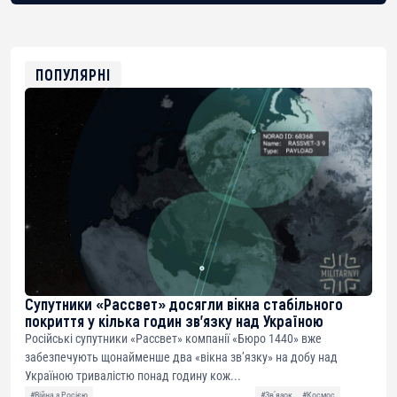
bc1qg0z99m95fte7kj8faa7h2kvnq92wvc53exe8gm
USDT
0x8676644fA7B6d328310283cAC1065Ae01d97CEe7
ETH
0xfD02863D3289416fcF50975c9DFda13623f97758
ПОПУЛЯРНІ
Супутники «Рассвет» досягли вікна стабільного
покриття у кілька годин зв’язку над Україною
Російські супутники «Рассвет» компанії «Бюро 1440» вже
забезпечують щонайменше два «вікна зв’язку» на добу над
Україною тривалістю понад годину кож...
#Війна з Росією
#Звʼязок
#Космос