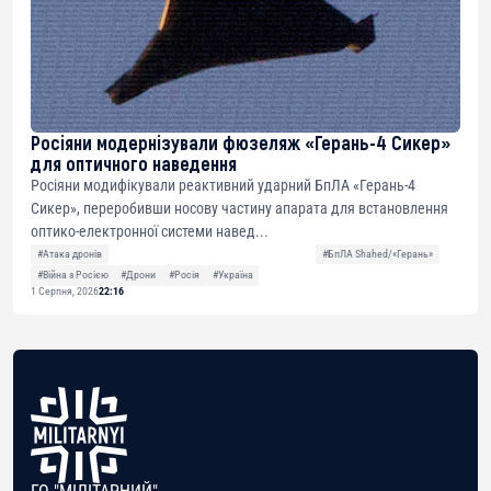
Росіяни модернізували фюзеляж «Герань-4 Сикер»
для оптичного наведення
Росіяни модифікували реактивний ударний БпЛА «Герань-4
Сикер», переробивши носову частину апарата для встановлення
оптико-електронної системи навед...
#Атака дронів
#БпЛА Shahed/«Герань»
#Війна з Росією
#Дрони
#Росія
#Україна
1 Серпня, 2026
22:16