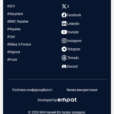
#ЗСУ
X
#Закупівлі
Facebook
#ВМС України
LinkedIn
#Україна
Youtube
#Світ
Instagram
#Війна З Росією
Telegram
#Європа
Threads
#Росія
Discord
Політика конфіденційності
Умови використання
Developed by:
© 2026 Мілітарний Всі права захищені.