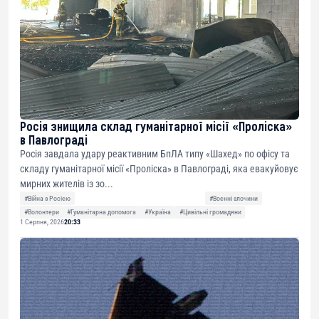
Росія знищила склад гуманітарної місії «Проліска»
в Павлограді
Росія завдала удару реактивним БпЛА типу «Шахед» по офісу та
складу гуманітарної місії «Проліска» в Павлограді, яка евакуйовує
мирних жителів із зо...
#Війна з Росією
#Воєнні злочини
#Волонтери
#Гуманітарна допомога
#Україна
#Цивільні громадяни
1 Серпня, 2026
20:33