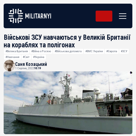
Військові ЗСУ навчаються у Великій Британії
на кораблях та полігонах
#Велика Британія
#Війна з Росією
#Військова допомога
#ВМС України
#Європа
#ЗСУ
#Навчання
#Світ
#Україна
Саня Козацький
1 Серпня, 2022
10:19