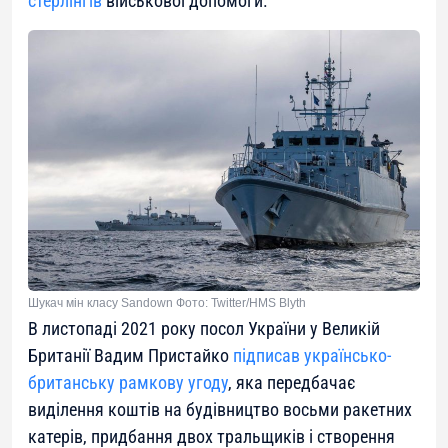
стерлінгів
військової допомоги.
Шукач мін класу Sandown Фото: Twitter/HMS Blyth
В листопаді 2021 року посол України у Великій
Британії Вадим Пристайко
підписав українсько-
британську рамкову угоду
, яка передбачає
виділення коштів на будівництво восьми ракетних
катерів, придбання двох тральщиків і створення