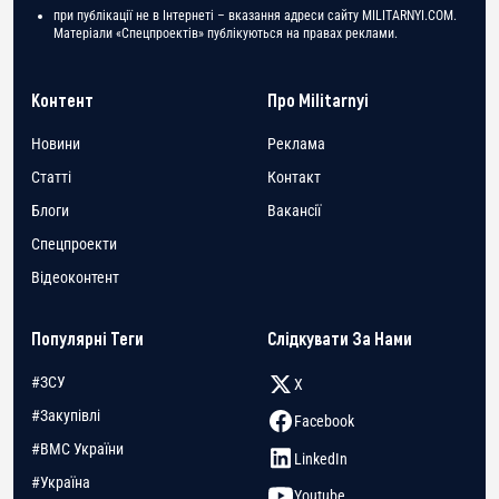
при публікації не в Інтернеті – вказання адреси сайту MILITARNYI.COM.
Матеріали «Спецпроектів» публікуються на правах реклами.
Контент
Про Militarnyi
Новини
Реклама
Статті
Контакт
Блоги
Вакансії
Спецпроекти
Відеоконтент
Популярні Теги
Слідкувати За Нами
#ЗСУ
X
#Закупівлі
Facebook
#ВМС України
LinkedIn
#Україна
Youtube