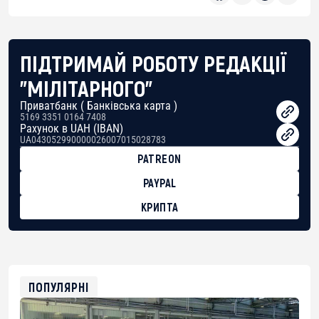
ПІДТРИМАЙ РОБОТУ РЕДАКЦІЇ
"МІЛІТАРНОГО"
Приватбанк ( Банківська карта )
5169 3351 0164 7408
Рахунок в UAH (IBAN)
UA043052990000026007015028783
PATREON
PAYPAL
КРИПТА
BTC
bc1qg0z99m95fte7kj8faa7h2kvnq92wvc53exe8gm
USDT
0x8676644fA7B6d328310283cAC1065Ae01d97CEe7
ETH
0xfD02863D3289416fcF50975c9DFda13623f97758
ПОПУЛЯРНІ