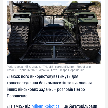
Роботизований комплекс “THeMIS” компанії Milrem Robotics в
Україні. Серпень 2022. Україна. Фото: Петро Порошенко
«
Також його використовуватимуть для
транспортування боєкомплектів та виконання
інших військових задач
», – розповів Петро
Порошенко.
«THeMIS» від
Milrem Robotics
– це багатоцільовий