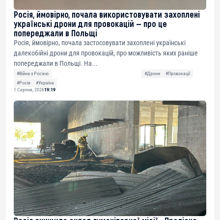
Росія, ймовірно, почала використовувати захоплені
українські дрони для провокацій — про це
попереджали в Польщі
Росія, ймовірно, почала застосовувати захоплені українські
далекобійні дрони для провокацій, про можливість яких раніше
попереджали в Польщі. На...
#Війна з Росією
#Дрони
#Провокації
#Росія
#Україна
1 Серпня, 2026
19:19