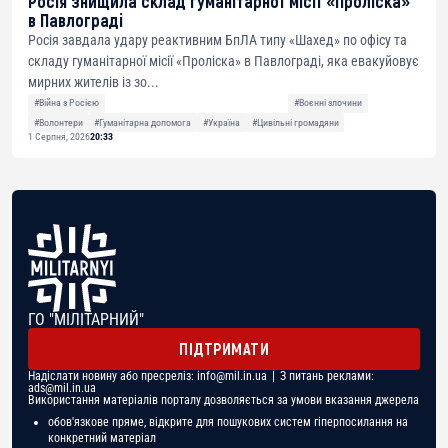
Росія знищила склад гуманітарної місії «Проліска»
в Павлограді
Росія завдала удару реактивним БпЛА типу «Шахед» по офісу та
складу гуманітарної місії «Проліска» в Павлограді, яка евакуйовує
мирних жителів із зо...
#Війна з Росією
#Воєнні злочини
#Волонтери
#Гуманітарна допомога
#Україна
#Цивільні громадяни
1 Серпня, 2026
20:33
ГО "МІЛІТАРНИЙ"
ПІДТРИМАТИ
Надіслати новину або пресреліз:
info@mil.in.ua
| З питань реклами:
ads@mil.in.ua
Використання матеріалів порталу дозволяється за умови вказання джерела
обов'язкове пряме, відкрите для пошукових систем гіперпосилання на
конкретний матеріал