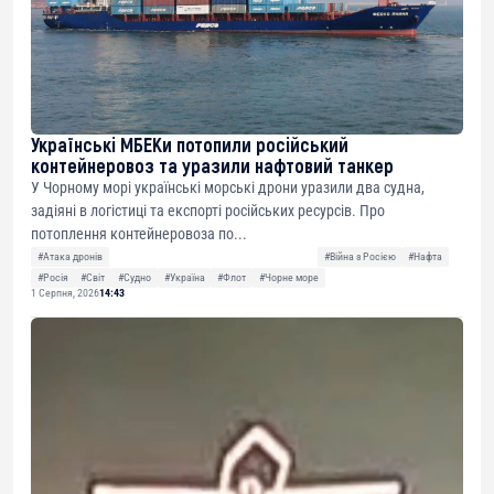
Українські МБЕКи потопили російський
контейнеровоз та уразили нафтовий танкер
У Чорному морі українські морські дрони уразили два судна,
задіяні в логістиці та експорті російських ресурсів. Про
потоплення контейнеровоза по...
#Атака дронів
#Війна з Росією
#Нафта
#Росія
#Світ
#Судно
#Україна
#Флот
#Чорне море
1 Серпня, 2026
14:43