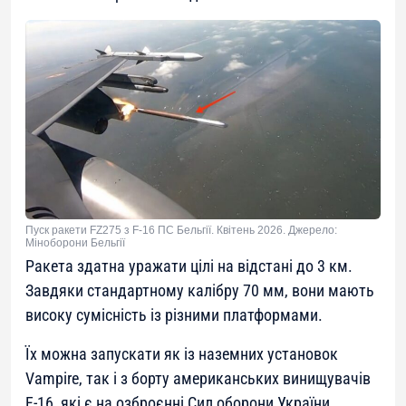
Пуск ракети FZ275 з F-16 ПС Бельгії. Квітень 2026. Джерело:
Міноборони Бельгії
Ракета здатна уражати цілі на відстані до 3 км.
Завдяки стандартному калібру 70 мм, вони мають
високу сумісність із різними платформами.
Їх можна запускати як із наземних установок
Vampire, так і з борту американських винищувачів
F-16, які є на озброєнні Сил оборони України.