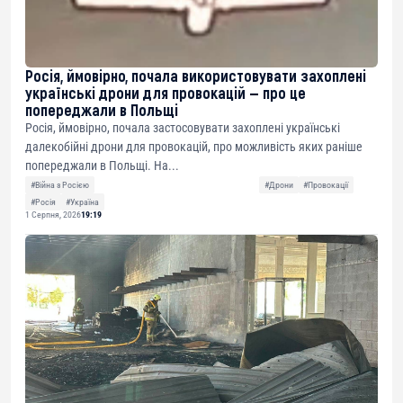
Росія, ймовірно, почала використовувати захоплені
українські дрони для провокацій — про це
попереджали в Польщі
Росія, ймовірно, почала застосовувати захоплені українські
далекобійні дрони для провокацій, про можливість яких раніше
попереджали в Польщі. На...
#Війна з Росією
#Дрони
#Провокації
#Росія
#Україна
1 Серпня, 2026
19:19