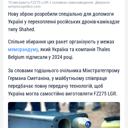
70-мм ракета FZ275 LGR з головкою самонаведення. Джерело:
armyrecognition.com
Нову зброю розробили спеціально для допомоги
Україні у перехопленні російських дронів-камікадзе
типу Shahed.
Спільне збирання цих ракет організують у межах
меморандуму
, який Україна та компанія Thales
Belgium підписали у 2024 році.
За словами тодішнього очільника Мінстратегпрому
Германа Сметаніна, у майбутньому співпраця
передбачає повну передачу технологій, щоб
Україна могла самостійно виготовляти FZ275 LGR.