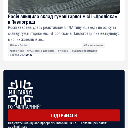
Росія знищила склад гуманітарної місії «Проліска»
в Павлограді
Росія завдала удару реактивним БпЛА типу «Шахед» по офісу та
складу гуманітарної місії «Проліска» в Павлограді, яка евакуйовує
мирних жителів із зо...
#Війна з Росією
#Воєнні злочини
#Волонтери
#Гуманітарна допомога
#Україна
#Цивільні громадяни
1 Серпня, 2026
20:33
ГО "МІЛІТАРНИЙ"
ПІДТРИМАТИ
Надіслати новину або пресреліз:
info@mil.in.ua
| З питань реклами:
ads@mil.in.ua