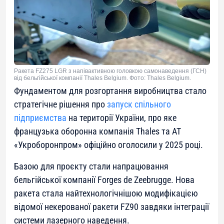
Ракета FZ275 LGR з напівактивною головкою самонаведення (ГСН)
від бельгійської компанії Thales Belgium. Фото: Thales Belgium.
Фундаментом для розгортання виробництва стало
стратегічне рішення про
запуск спільного
підприємства
на території України, про яке
французька оборонна компанія Thales та АТ
«Укроборонпром» офіційно оголосили у 2025 році.
Базою для проєкту стали напрацювання
бельгійської компанії Forges de Zeebrugge. Нова
ракета стала найтехнологічнішою модифікацією
відомої некерованої ракети FZ90 завдяки інтеграції
системи лазерного наведення.