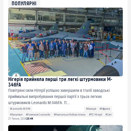
0xfD02863D3289416fcF50975c9DFda13623f97758
ПОПУЛЯРНІ
Нігерія прийняла перші три легкі штурмовики M-
346FA
Повітряні сили Нігерії успішно завершили в Італії заводські
приймальні випробування першої партії з трьох легких
штурмовиків Leonardo M-346FA. П...
#Leonardo M-346
#Авіація
#Африка
#Закупівлі
#Компанія Leonardo
#Навчально-бойові літаки
#ПС Нігерії
#Світ
27 Липня, 2026
23:44