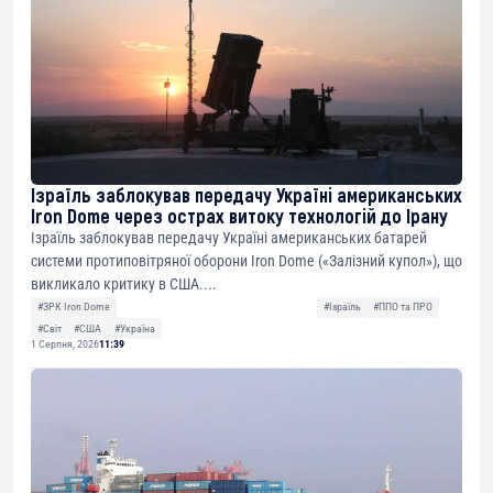
Ізраїль заблокував передачу Україні американських
Iron Dome через острах витоку технологій до Ірану
Ізраїль заблокував передачу Україні американських батарей
системи протиповітряної оборони Iron Dome («Залізний купол»), що
викликало критику в США....
#ЗРК Iron Dome
#Ізраїль
#ППО та ПРО
#Світ
#США
#Україна
1 Серпня, 2026
11:39