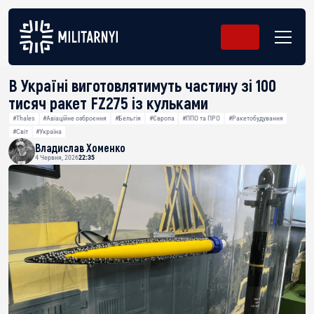
В Україні виготовлятимуть частину зі 100
тисяч ракет FZ275 із кульками
#Thales
#Авіаційне озброєння
#Бельгія
#Європа
#ППО та ПРО
#Ракетобудування
#Світ
#Україна
Владислав Хоменко
4 Червня, 2026
22:35