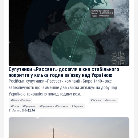
Супутники «Рассвет» досягли вікна стабільного
покриття у кілька годин зв’язку над Україною
Російські супутники «Рассвет» компанії «Бюро 1440» вже
забезпечують щонайменше два «вікна зв’язку» на добу над
Україною тривалістю понад годину кож...
#Війна з Росією
#Звʼязок
#Космос
#Росія
#Супутник
#Супутники «Рассвет»
#Україна
31 Липня, 2026
22:46