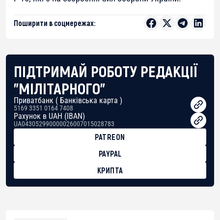
Поширити в соцмережах:
ПІДТРИМАЙ РОБОТУ РЕДАКЦІЇ
"МІЛІТАРНОГО"
Приватбанк ( Банківська карта )
5169 3351 0164 7408
Рахунок в UAH (IBAN)
UA043052990000026007015028783
PATREON
PAYPAL
КРИПТА
BTC
bc1qg0z99m95fte7kj8faa7h2kvnq92wvc53exe8gm
USDT
0x8676644fA7B6d328310283cAC1065Ae01d97CEe7
ETH