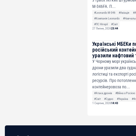
M-346FA. П...
#Leonardo M-346
#Авіація
#
#Компанія Leonardo
#Навчальн
#ПС Нігерії
#Світ
27 Липня, 2026
23:44
Українські МБЕКи п
російський контей
уразили нафтовий 
У Чорному морі українсь
дрони уразили два судна
логістиці та експорті ро
ресурсів. Про потоплен
контейнеровоза по...
#Атака дронів
#Війна з Росією
#Світ
#Судно
#Україна
#Ф
1 Серпня, 2026
14:43