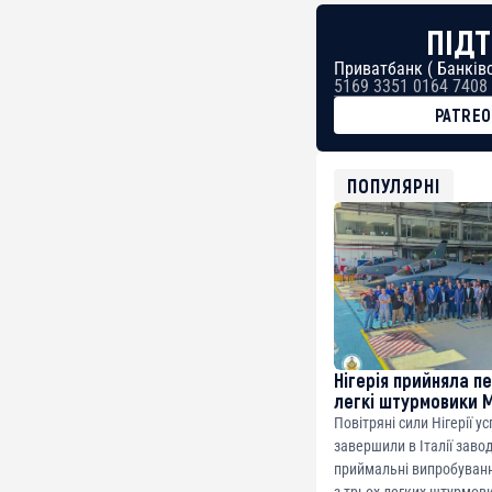
ПІДТ
Приватбанк ( Банківс
5169 3351 0164 7408
PATRE
BTC
bc1qg0z99m95fte7kj
USDT
ПОПУЛЯРНІ
0x8676644fA7B6d32
ETH
0xfD02863D3289416f
Нігерія прийняла п
легкі штурмовики 
Повітряні сили Нігерії у
завершили в Італії заво
приймальні випробуванн
з трьох легких штурмови