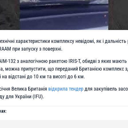
ехнічні характеристики комплексу невідомі, як і дальність 
RAAM при запуску з поверхні.
IM-132 з аналогічною ракетою IRIS-T, обидві з яких мають 
ака, можна припустити, що переданий Британією комплекс 
 на відстані до 10 км та висоті до 6 км.
січня Велика Британія
відкрила тендер
для закупівель зас
у для України (IFU).
ах: