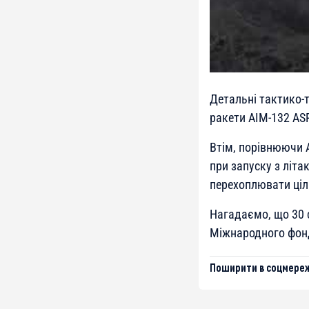
Детальні тактико-т
ракети AIM-132 AS
Втім, порівнюючи A
при запуску з літ
перехоплювати цілі
Нагадаємо, що 30 
Міжнародного фонд
Поширити в соцмереж