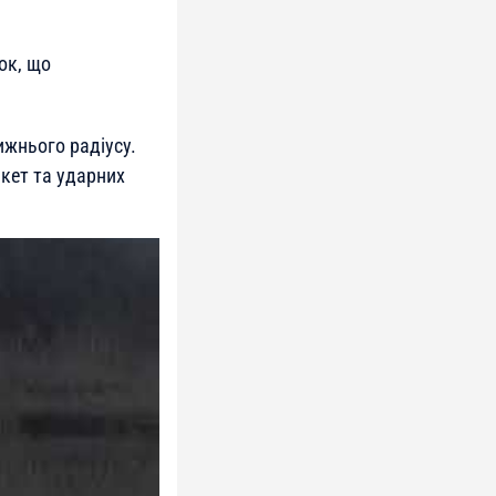
ок, що
ижнього радіусу.
кет та ударних