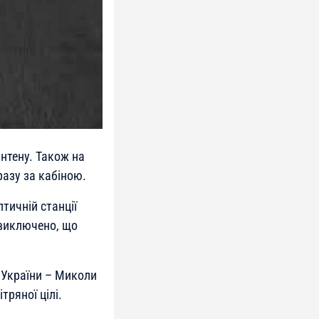
нтену. Також на
азу за кабіною.
тичній станції
 виключено, що
 України – Миколи
ряної цілі.