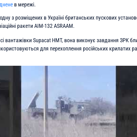
днене
в мережі.
одну з розміщених в Україні британських пускових установ
іаційні ракети AIM-132 ASRAAM.
сі вантажівки Supacat HMT, вона виконує завдання ЗРК бл
икористовуються для перехоплення російських крилатих ра