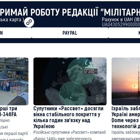
РИМАЙ РОБОТУ РЕДАКЦІЇ "МІЛІТАР
ька карта )
Рахунок в UAH (I
UA0430529900000
ON
PAYPAL
8faa7h2kvnq92wvc53exe8gm
8310283cAC1065Ae01d97CEe7
cF50975c9DFda13623f97758
ерші три
Супутники «Рассвет» досягли
Ізраїль заб
M-346FA
вікна стабільного покриття у
Україні аме
кілька годин зв’язку над
Dome через 
спішно
Україною
технологій 
дські
Російські супутники «Рассвет» компанії
Ізраїль заблок
я першої партії
«Бюро 1440» вже забезпечують
американських
ків Leonardo