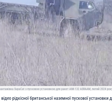
антажівка SupaCat з пусковою установкою для ракет AIM-132 ASRAAM, лютий 2024 року
 відео рідкісної британської наземної пускової установки 