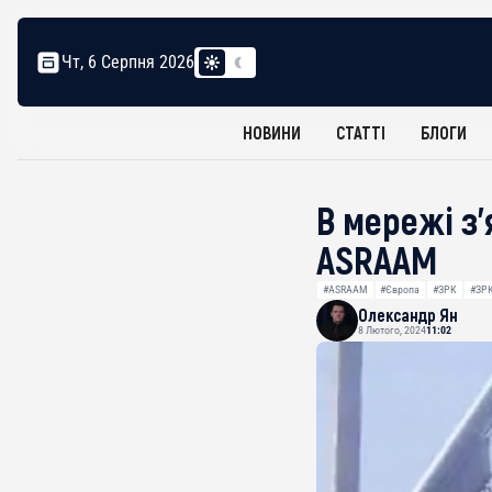
Чт, 6 Серпня 2026
НОВИНИ
СТАТТІ
БЛОГИ
В мережі з
ASRAAM
#ASRAAM
#Європа
#ЗРК
#ЗРК
Олександр Ян
8 Лютого, 2024
11:02