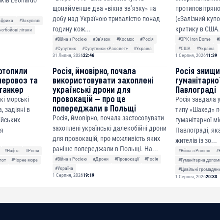
щонайменше два «вікна зв’язку» на
протиповітряно
добу над Україною тривалістю понад
(«Залізний куп
Африка
#Закупівлі
годину кож...
критику в США.
о-бойові літаки
#Війна з Росією
#Звʼязок
#Космос
#Росія
#ЗРК Iron Dome
#
#Супутник
#Супутники «Рассвет»
#Україна
#США
#Україна
31 Липня, 2026
22:46
1 Серпня, 2026
11:39
отопили
Росія, ймовірно, почала
Росія знищ
неровоз та
використовувати захоплені
гуманітарної
танкер
українські дрони для
Павлограді
провокацій — про це
кі морські
Росія завдала
попереджали в Польщі
, задіяні в
типу «Шахед» п
Росія, ймовірно, почала застосовувати
сійських
гуманітарної мі
захоплені українські далекобійні дрони
ня
Павлограді, як
для провокацій, про можливість яких
жителів із зо...
раніше попереджали в Польщі. На...
#Нафта
#Росія
#Війна з Росією
#
#Війна з Росією
#Дрони
#Провокації
#Росія
лот
#Чорне море
#Гуманітарна допом
#Україна
#Цивільні громадян
1 Серпня, 2026
19:19
1 Серпня, 2026
20:33