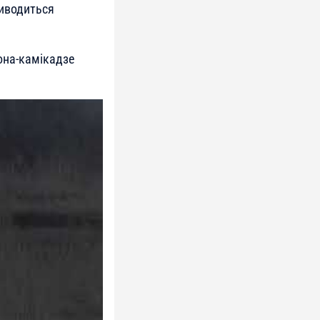
виводиться
она-камікадзе