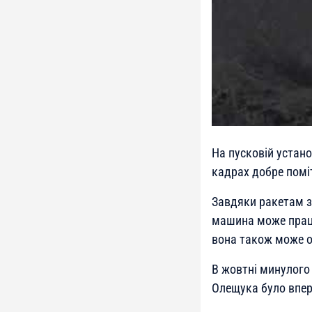
На пусковій устано
кадрах добре помі
Завдяки ракетам з
машина може працю
вона також може о
В жовтні минулого
Олещука було вп