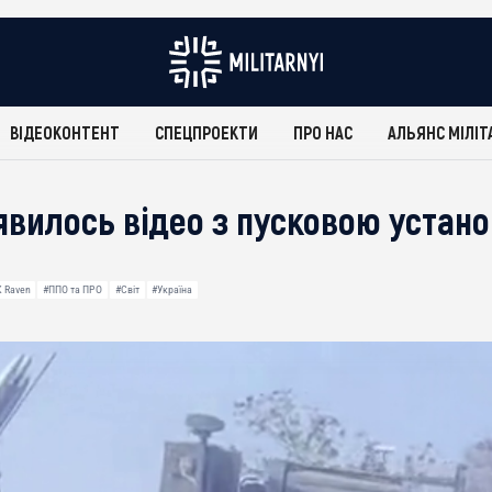
ВІДЕОКОНТЕНТ
СПЕЦПРОЕКТИ
ПРО НАС
АЛЬЯНС МІЛІТ
’явилось відео з пусковою устан
 Raven
#ППО та ПРО
#Світ
#Україна