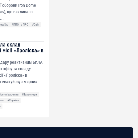
ї оборони Iron Dome
ол»), що викликало
...
Ізраїль
#ППО та ПРО
#Світ
ила склад
 місії «Проліска» в
 удару реактивним БпЛА
о офісу та складу
сії «Проліска» в
а евакуйовує мирних
Воєнні злочини
#Волонтери
ога
#Україна
и