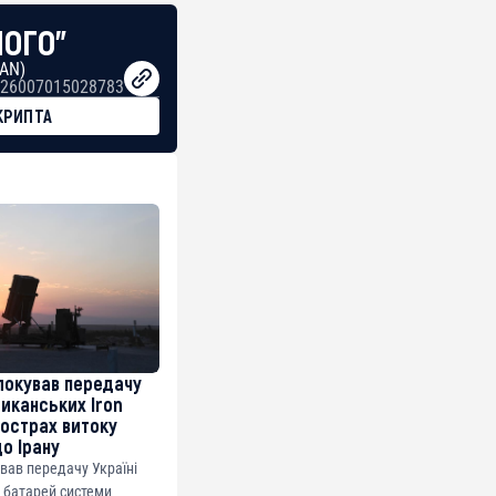
НОГО"
BAN)
26007015028783
КРИПТА
локував передачу
риканських Iron
острах витоку
до Ірану
ував передачу Україні
 батарей системи