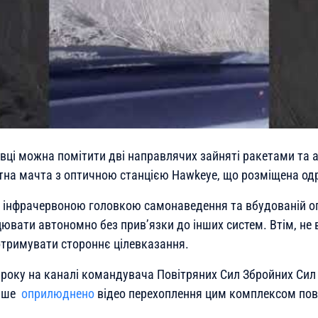
вці можна помітити дві направлячих зайняті ракетами та а
тна мачта з оптичною станцією Hawkeye, що розміщена одр
 інфрачервоною головкою самонаведення та вбудованій оп
вати автономно без прив’язки до інших систем. Втім, не
тримувати стороннє цілевказання.
 року на каналі командувача Повітряних Сил Збройних Сил
ерше
оприлюднено
відео перехоплення цим комплексом повіт