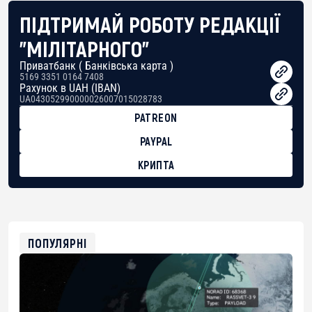
ПІДТРИМАЙ РОБОТУ РЕДАКЦІЇ
"МІЛІТАРНОГО"
Приватбанк ( Банківська карта )
5169 3351 0164 7408
Рахунок в UAH (IBAN)
UA043052990000026007015028783
PATREON
PAYPAL
КРИПТА
BTC
bc1qg0z99m95fte7kj8faa7h2kvnq92wvc53exe8gm
USDT
0x8676644fA7B6d328310283cAC1065Ae01d97CEe7
ETH
0xfD02863D3289416fcF50975c9DFda13623f97758
ПОПУЛЯРНІ