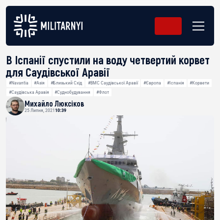
В Іспанії спустили на воду четвертий корвет
для Саудівської Аравії
#Navantia
#Азія
#Близький Схід
#ВМС Саудівської Аравії
#Європа
#Іспанія
#Корвети
#Саудівська Аравія
#Суднобудування
#Флот
Михайло Люксіков
25 Липня, 2021
10:39