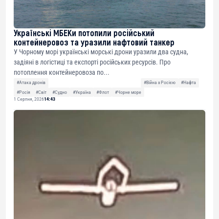
Українські МБЕКи потопили російський
контейнеровоз та уразили нафтовий танкер
У Чорному морі українські морські дрони уразили два судна,
задіяні в логістиці та експорті російських ресурсів. Про
потоплення контейнеровоза по...
#Атака дронів
#Війна з Росією
#Нафта
#Росія
#Світ
#Судно
#Україна
#Флот
#Чорне море
1 Серпня, 2026
14:43