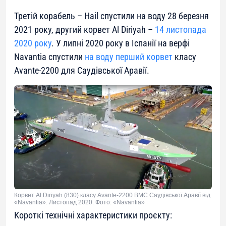
Третій корабель – Hail спустили на воду 28 березня
2021 року, другий корвет Al Diriyah –
14 листопада
2020 року
. У липні 2020 року в Іспанії на верфі
Navantia спустили
на воду перший корвет
класу
Avante-2200 для Саудівської Аравії.
Корвет Al Diriyah (830) класу Avante-2200 ВМС Саудівської Аравії від
«Navantia». Листопад 2020. Фото: «Navantia»
Короткі технічні характеристики проєкту: