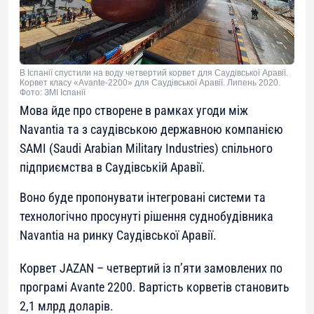
В Іспанії спустили на воду четвертий корвет для Саудівської Аравії.
Корвет класу «Avante-2200» для Саудівської Аравії. Липень 2020.
Фото: ЗМІ Іспанії
Мова йде про створене в рамках угоди між
Navantia та з саудівською державною компанією
SAMI (Saudi Arabian Military Industries) спільного
підприємства в Саудівській Аравії.
Воно буде пропонувати інтегровані системи та
технологічно просунуті рішення суднобудівника
Navantia на ринку Саудівської Аравії.
Корвет JAZAN – четвертий із п’яти замовлених по
програмі Avante 2200. Вартість корветів становить
2,1 млрд доларів.