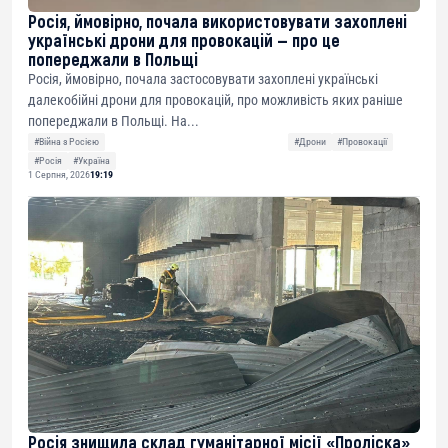
Росія, ймовірно, почала використовувати захоплені
українські дрони для провокацій — про це
попереджали в Польщі
Росія, ймовірно, почала застосовувати захоплені українські
далекобійні дрони для провокацій, про можливість яких раніше
попереджали в Польщі. На...
#Війна з Росією
#Дрони
#Провокації
#Росія
#Україна
1 Серпня, 2026
19:19
Росія знищила склад гуманітарної місії «Проліска»