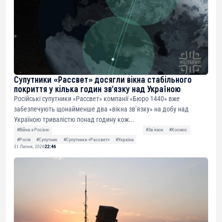
Супутники «Рассвет» досягли вікна стабільного
покриття у кілька годин зв’язку над Україною
Російські супутники «Рассвет» компанії «Бюро 1440» вже
забезпечують щонайменше два «вікна зв’язку» на добу над
Україною тривалістю понад годину кож...
#Війна з Росією
#Звʼязок
#Космос
#Росія
#Супутник
#Супутники «Рассвет»
#Україна
31 Липня, 2026
22:46