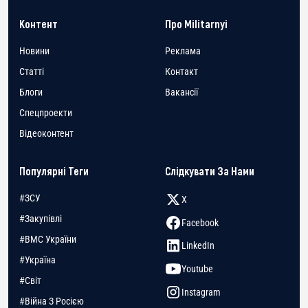
Контент
Про Militarnyi
Новини
Реклама
Статті
Контакт
Блоги
Вакансії
Спецпроекти
Відеоконтент
Популярні Теги
Слідкувати За Нами
#ЗСУ
X
#Закупівлі
Facebook
#ВМС України
LinkedIn
#Україна
Youtube
#Світ
Instagram
#Війна З Росією