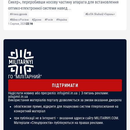
Сикер», переробивши носову частину апарата для встановлення
оптико-електронної системи навед...
#Атака дронів
#БпЛА Shahed/«Герань»
#Війна з Росією
#Дрони
#Росія
#Україна
1 Серпня, 2026
22:16
ГО "МІЛІТАРНИЙ"
ПІДТРИМАТИ
Надіслати новину або пресреліз:
info@mil.in.ua
| З питань реклами:
ads@mil.in.ua
Використання матеріалів порталу дозволяється за умови вказання джерела
обов'язкове пряме, відкрите для пошукових систем гіперпосилання на
конкретний матеріал
при публікації не в Інтернеті – вказання адреси сайту MILITARNYI.COM.
Матеріали «Спецпроектів» публікуються на правах реклами.