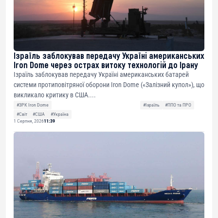
Ізраїль заблокував передачу Україні американських
Iron Dome через острах витоку технологій до Ірану
Ізраїль заблокував передачу Україні американських батарей
системи протиповітряної оборони Iron Dome («Залізний купол»), що
викликало критику в США....
#ЗРК Iron Dome
#Ізраїль
#ППО та ПРО
#Світ
#США
#Україна
1 Серпня, 2026
11:39