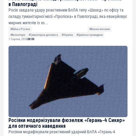
в Павлограді
Росія завдала удару реактивним БпЛА типу «Шахед» по офісу та
складу гуманітарної місії «Проліска» в Павлограді, яка евакуйовує
мирних жителів із зо...
#Війна з Росією
#Воєнні злочини
#Волонтери
#Гуманітарна допомога
#Україна
#Цивільні громадяни
1 Серпня, 2026
20:33
Росіяни модернізували фюзеляж «Герань-4 Сикер»
для оптичного наведення
Росіяни модифікували реактивний ударний БпЛА «Герань-4