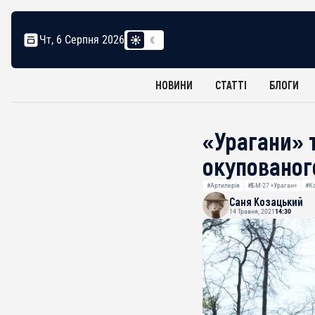
Чт, 6 Серпня 2026
НОВИНИ
СТАТТІ
БЛОГИ
«Урагани» 
окупованог
#Артилерія
#БМ-27 «Ураган»
#К
Саня Козацький
14 Травня, 2021
14:30