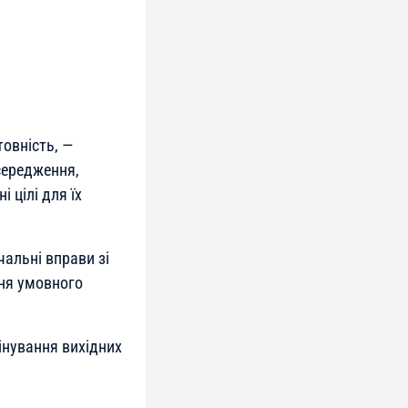
товність, —
середження,
 цілі для їх
альні вправи зі
ння умовного
інування вихідних