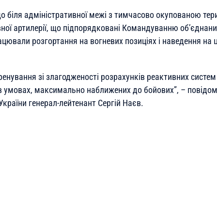
о біля адміністративної межі з тимчасово окупованою тер
вної артилерії, що підпорядковані Командуванню об’єднани
ацювали розгортання на вогневих позиціях і наведення на 
тренування зі злагодженості розрахунків реактивних систе
в умовах, максимально наближених до бойових”
, – повідо
України генерал-лейтенант Сергій Наєв.