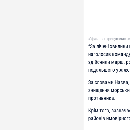
«Урагани» тренувались в
“За лічені хвилини
наголосив команду
здійснили марш, ро
подальшого ураже
За словами Наєва,
знищення морських
противника.
Крім того, зазнач
районів ймовірног