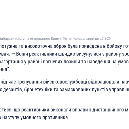
ідбивати наступ з окупованого Криму. Фото: Генеральний штаб ЗСУ
 потужна та високоточна зброя була приведена в бойову го
вач. — Воїни-реактивники швидко висунулися з району зо
згортання у районі вогневих позицій та наведення на умовні
ння”
.
 під час тренування військовослужбовці відпрацювали навч
 десантів, бронетехніки та замаскованих пунктів управлі
ається, що реактивники виконали вправи з дистанційного м
о наступу умовного противника.