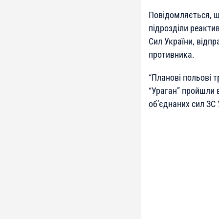
Повідомляється, щ
підрозділи реакти
Сил України, відпр
противника.
“Планові польові 
“Ураган” пройшли 
об’єднаних сил ЗС 