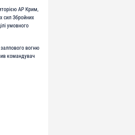
иторією АР Крим,
х сил Збройних
цілі умовного
м залпового вогню
мив командувач