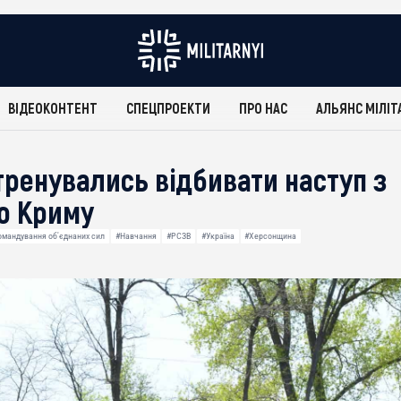
ВІДЕОКОНТЕНТ
СПЕЦПРОЕКТИ
ПРО НАС
АЛЬЯНС МІЛІТ
тренувались відбивати наступ з
о Криму
омандування об'єднаних сил
#Навчання
#РСЗВ
#Україна
#Херсонщина