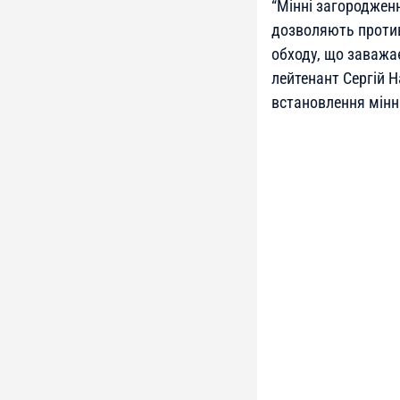
“Мінні загородженн
дозволяють против
обходу, що заважає
лейтенант Сергій 
встановлення мінн