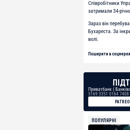
Співробітники Упр
затримали 34-річно
Зараз він перебува
Бухареста. За інк
волі.
Поширити в соцмереж
ПІДТ
Приватбанк ( Банківс
5169 3351 0164 7408
PATRE
BTC
bc1qg0z99m95fte7kj
USDT
ПОПУЛЯРНІ
0x8676644fA7B6d32
ETH