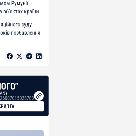
змом Румунії
 об’єктах країни.
ляційного суду
років позбавлення
НОГО"
BAN)
26007015028783
КРИПТА