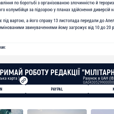
авління по боротьбі з організованою злочинністю й терори
го колумбійця за підозрою у планах здійснення диверсій на
є під вартою, а його справу 13 листопада передали до Апе
римінованими звинуваченнями йому загрожує від 10 до 20 
ах:
РИМАЙ РОБОТУ РЕДАКЦІЇ "МІЛІТАР
ька карта )
Рахунок в UAH (I
UA0430529900000
ON
PAYPAL
8faa7h2kvnq92wvc53exe8gm
8310283cAC1065Ae01d97CEe7