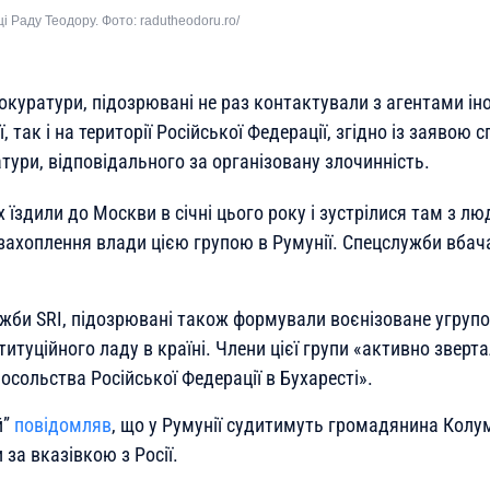
і Раду Теодору. Фото: radutheodoru.ro/
окуратури, підозрювані не раз контактували з агентами і
ї, так і на території Російської Федерації, згідно із заявою 
тури, відповідального за організовану злочинність.
їздили до Москви в січні цього року і зустрілися там з лю
захоплення влади цією групою в Румунії. Спецслужби вбача
жби SRI, підозрювані також формували воєнізоване угруп
ституційного ладу в країні. Члени цієї групи «активно зверт
посольства Російської Федерації в Бухаресті».
й”
повідомляв
, що у Румунії судитимуть громадянина Колум
за вказівкою з Росії.