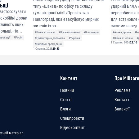
льщі
типу «Шахед» по офісу та складу
ударний БпЛА «
 застосовувати
гуманітарної місії «Проліска» в
переробивши н
лекобійні дрони
Павлограді, яка евакуйовує мирних
для встановлен
ливість яких
жителів із зо...
системи навед.
ольщі. На...
#Війна з Росією
#Воєнні злочини
#Волонтери
#Атака дронів
#Б
овокації
#Росія
#Гуманітарна допомога
#Україна
#Війна з Росією
#
1 Серпня, 2026
22:16
#Цивільні громадяни
1 Серпня, 2026
20:33
Контент
Про Militarn
Новини
Реклама
Статті
Контакт
Блоги
Вакансії
Спецпроекти
a
Відеоконтент
етний матеріал