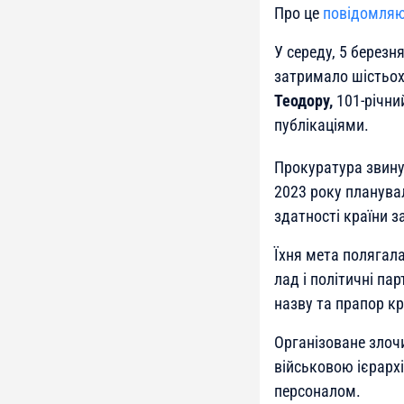
Про це
повідомля
У середу, 5 березн
затримало шістьох
Теодору,
101-річни
публікаціями.
Прокуратура звинув
2023 року планува
здатності країни 
Їхня мета полягала
лад і політичні па
назву та прапор кр
Організоване злочи
військовою ієрарх
персоналом.