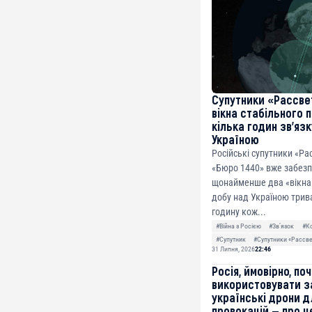
0xfD02863D3289416f
Супутники «Рассве
вікна стабільного 
кілька годин зв’яз
Україною
Російські супутники «Ра
«Бюро 1440» вже забез
щонайменше два «вікна 
добу над Україною трив
годину кож...
#Війна з Росією
#Звʼязок
#К
#Супутник
#Супутники «Рассв
31 Липня, 2026
22:46
Росія, ймовірно, по
використовувати з
українські дрони д
провокацій — про ц