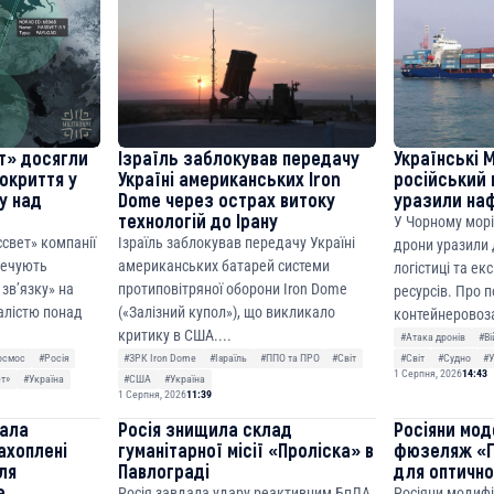
cF50975c9DFda13623f97758
т» досягли
Ізраїль заблокував передачу
Українські 
покриття у
Україні американських Iron
російський 
ку над
Dome через острах витоку
уразили на
технологій до Ірану
У Чорному морі
ссвет» компанії
Ізраїль заблокував передачу Україні
дрони уразили д
печують
американських батарей системи
логістиці та ек
зв’язку» на
протиповітряної оборони Iron Dome
ресурсів. Про 
алістю понад
(«Залізний купол»), що викликало
контейнеровоза
критику в США....
#Атака дронів
#Ві
осмос
#Росія
#ЗРК Iron Dome
#Ізраїль
#ППО та ПРО
#Світ
#Світ
#Судно
#У
1 Серпня, 2026
14:43
ет»
#Україна
#США
#Україна
1 Серпня, 2026
11:39
чала
Росія знищила склад
Росіяни мод
ахоплені
гуманітарної місії «Проліска» в
фюзеляж «Г
ля
Павлограді
для оптично
е
Росія завдала удару реактивним БпЛА
Росіяни модиф