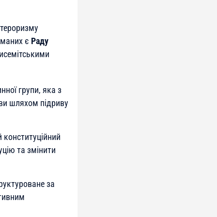
а тероризму
иманих є
Раду
тисемітськими
ної групи, яка з
ави шляхом підриву
й конституційний
уцію та змінити
труктуроване за
ативним