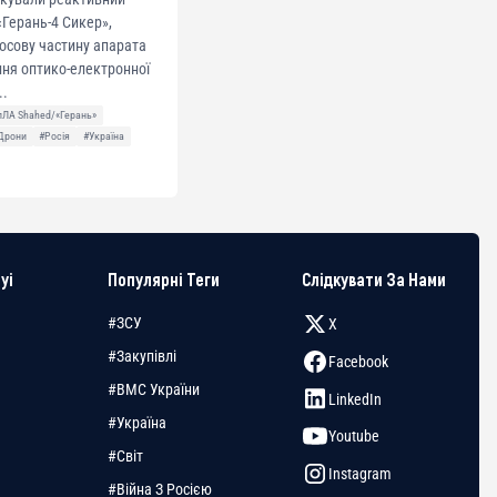
Герань-4 Сикер»,
осову частину апарата
ня оптико-електронної
..
пЛА Shahed/«Герань»
Дрони
#Росія
#Україна
yi
Популярні Теги
Слідкувати За Нами
#ЗСУ
X
#Закупівлі
Facebook
#ВМС України
LinkedIn
#Україна
Youtube
#Світ
Instagram
#Війна З Росією