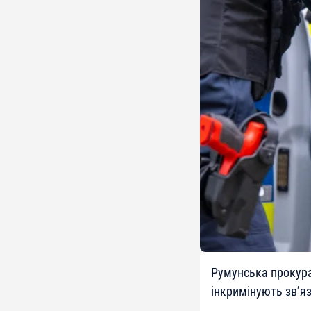
Румунська прокура
інкримінують зв’я