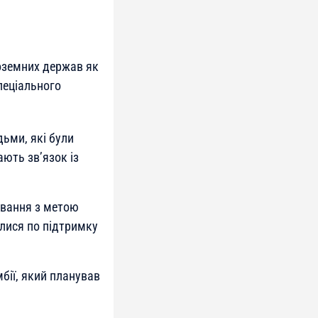
ноземних держав як
спеціального
дьми, які були
ють зв’язок із
овання з метою
алися по підтримку
бії, який планував