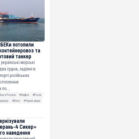
МБЕКи потопили
контейнеровоз та
фтовий танкер
 українські морські
ва судна, задіяні в
спорті російських
потоплення
 по...
йна з Росією
#Нафта
#Росія
країна
#Флот
#Чорне море
ернізували
ерань-4 Сикер»
го наведення
ікували реактивний