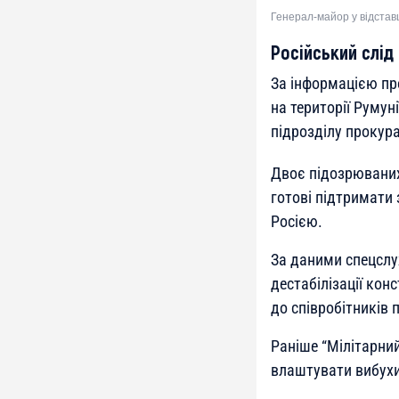
Генерал-майор у відставц
Російський слід
За інформацією пр
на території Румуні
підрозділу прокура
Двоє підозрюваних 
готові підтримати 
Росією.
За даними спецслу
дестабілізації кон
до співробітників 
Раніше “Мілітарни
влаштувати вибухи 