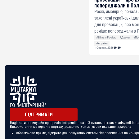
попереджали в По
Росія, ймовірно, почала
захоплені українські да
для провокацій, про мож
раніше попереджали в П
#Війна з Росією
#Дрони
#Пр
#Україна
1 Серпня, 2026
19:19
ГО "МІЛІТАРНИЙ"
ПІДТРИМАТИ
Надіслати новину або пресреліз:
info@mil.in.ua
| З питань реклами:
ads@mil.in.u
Використання матеріалів порталу дозволяється за умови вказання джерела
обов'язкове пряме, відкрите для пошукових систем гіперпосилання на конкр