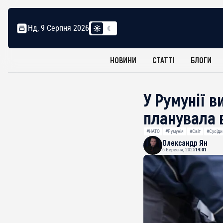
Нд, 9 Серпня 2026
НОВИНИ
СТАТТІ
БЛОГИ
У Румунії в
планувала 
#НАТО
#Румунія
#Світ
#Сусіди
Олександр Ян
6 Березня, 2025
14:01