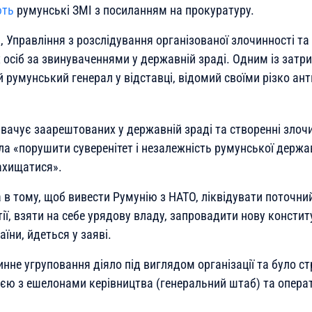
ють
румунські ЗМІ з посиланням на прокуратуру.
я, Управління з розслідування організованої злочинності т
 осіб за звинуваченнями у державній зраді. Одним із затр
й румунський генерал у відставці, відомий своїми різко ан
ачує заарештованих у державній зраді та створенні злочин
ла «порушити суверенітет і незалежність румунської держ
захищатися».
 в тому, щоб вивести Румунію з НАТО, ліквідувати поточни
ртії, взяти на себе урядову владу, запровадити нову констит
аїни, йдеться у заяві.
нне угруповання діяло під виглядом організації та було с
ією з ешелонами керівництва (генеральний штаб) та опер