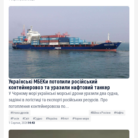
Українські МБЕКи потопили російський
контейнеровоз та уразили нафтовий танкер
У Чорному морі українські морські дрони уразили два судна,
задіяні в логістиці та експорті російських ресурсів. Про
потоплення контейнеровоза по...
#Атака дронів
#Війна з Росією
#Нафта
#Росія
#Світ
#Судно
#Україна
#Флот
#Чорне море
1 Серпня, 2026
14:43