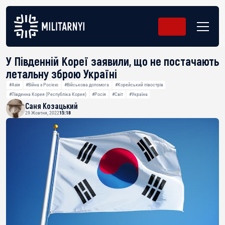
У Південній Кореї заявили, що не постачають
летальну зброю Україні
#Азія
#Війна з Росією
#Військова допомога
#Корейський півострів
#Південна Корея (Республіка Корея)
#Росія
#Світ
#Україна
Саня Козацький
29 Жовтня, 2022
15:18