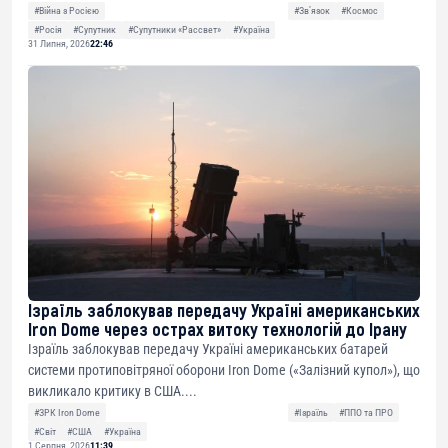
#Війна з Росією
#Звʼязок
#Космос
#Росія
#Супутник
#Супутники «Рассвет»
#Україна
31 Липня, 2026
22:46
Ізраїль заблокував передачу Україні американських
Iron Dome через острах витоку технологій до Ірану
Ізраїль заблокував передачу Україні американських батарей
системи протиповітряної оборони Iron Dome («Залізний купол»), що
викликало критику в США....
#ЗРК Iron Dome
#Ізраїль
#ППО та ПРО
#Світ
#США
#Україна
1 Серпня, 2026
11:39