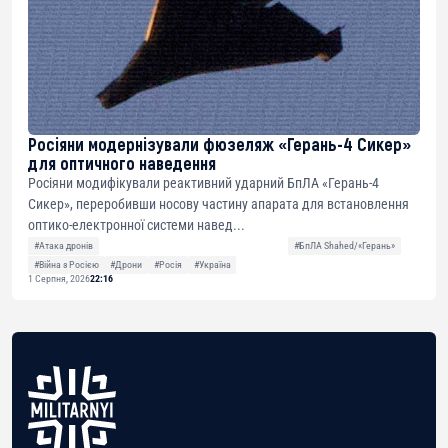
Росіяни модернізували фюзеляж «Герань-4 Сикер»
для оптичного наведення
Росіяни модифікували реактивний ударний БпЛА «Герань-4
Сикер», переробивши носову частину апарата для встановлення
оптико-електронної системи навед...
#Атака дронів
#БпЛА Shahed/«Герань»
#Війна з Росією
#Дрони
#Росія
#Україна
1 Серпня, 2026
22:16