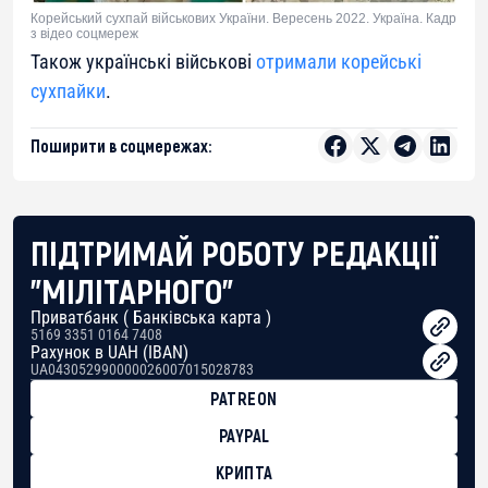
Корейський сухпай військових України. Вересень 2022. Україна. Кадр
з відео соцмереж
Також українські військові
отримали корейські
сухпайки
.
Поширити в соцмережах:
ПІДТРИМАЙ РОБОТУ РЕДАКЦІЇ
"МІЛІТАРНОГО"
Приватбанк ( Банківська карта )
5169 3351 0164 7408
Рахунок в UAH (IBAN)
UA043052990000026007015028783
PATREON
PAYPAL
КРИПТА