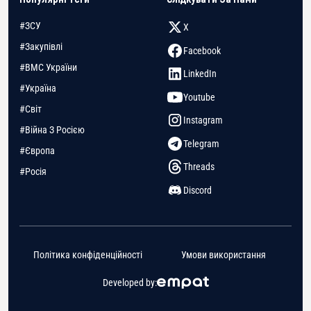
#ЗСУ
X
#Закупівлі
Facebook
#ВМС України
LinkedIn
#Україна
Youtube
#Світ
Instagram
#Війна З Росією
Telegram
#Європа
Threads
#Росія
Discord
Політика конфіденційності
Умови використання
Developed by: