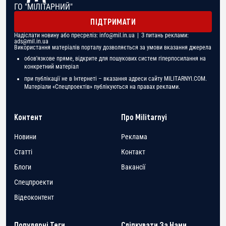
ГО "МІЛІТАРНИЙ"
ПІДТРИМАТИ
Надіслати новину або пресреліз:
info@mil.in.ua
| З питань реклами:
ads@mil.in.ua
Використання матеріалів порталу дозволяється за умови вказання джерела
обов'язкове пряме, відкрите для пошукових систем гіперпосилання на
конкретний матеріал
при публікації не в Інтернеті – вказання адреси сайту MILITARNYI.COM.
Матеріали «Спецпроектів» публікуються на правах реклами.
Контент
Про Militarnyi
Новини
Реклама
Статті
Контакт
Блоги
Вакансії
Спецпроекти
Відеоконтент
Популярні Теги
Слідкувати За Нами