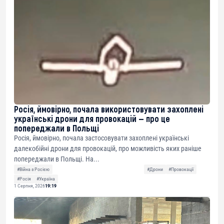
Росія, ймовірно, почала використовувати захоплені
українські дрони для провокацій — про це
попереджали в Польщі
Росія, ймовірно, почала застосовувати захоплені українські
далекобійні дрони для провокацій, про можливість яких раніше
попереджали в Польщі. На...
#Війна з Росією
#Дрони
#Провокації
#Росія
#Україна
1 Серпня, 2026
19:19