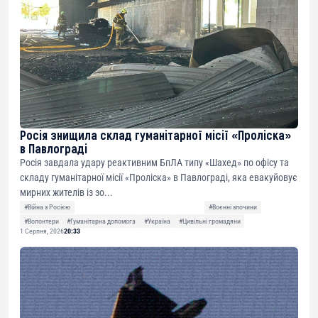
Росія знищила склад гуманітарної місії «Проліска»
в Павлограді
Росія завдала удару реактивним БпЛА типу «Шахед» по офісу та
складу гуманітарної місії «Проліска» в Павлограді, яка евакуйовує
мирних жителів із зо...
#Війна з Росією
#Воєнні злочини
#Волонтери
#Гуманітарна допомога
#Україна
#Цивільні громадяни
1 Серпня, 2026
20:33