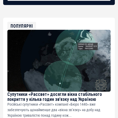
BTC
bc1qg0z99m95fte7kj8faa7h2kvnq92wvc53exe8gm
USDT
0x8676644fA7B6d328310283cAC1065Ae01d97CEe7
ETH
0xfD02863D3289416fcF50975c9DFda13623f97758
ПОПУЛЯРНІ
Супутники «Рассвет» досягли вікна стабільного
покриття у кілька годин зв’язку над Україною
Російські супутники «Рассвет» компанії «Бюро 1440» вже
забезпечують щонайменше два «вікна зв’язку» на добу над
Україною тривалістю понад годину кож...