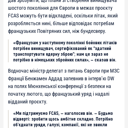
дав зрозуміти, що плани зі створення винищувача
шостого покоління для Європи в межах проєкту
FCAS можуть бути відкладені, оскільки літак, який
розробляється нині, більше відповідає потребам
французьких Повітряних сил, ніж бундесверу.
«Французам у наступному поколінні бойових літаків
потрібен винищувач, сертифікований як “здатний
транспортувати ядерну зброю”; нам це зараз не
потрібно в німецьких збройних силах», — сказав він.
Водночас міністр-делегат з питань Європи при МЗС
Франції Бенжамен Аддад запевнив в інтерв’ю DW
на полях Мюнхенської конференції з безпеки на
початку лютого, що французький уряд і надалі
відданий проєкту.
«Ми підтримуємо FCAS, — наголосив він. — Будьмо
відверті: зробити щось амбітне складно. Потрібно
об’єднати уряди, галузі, компанії, які не звикли