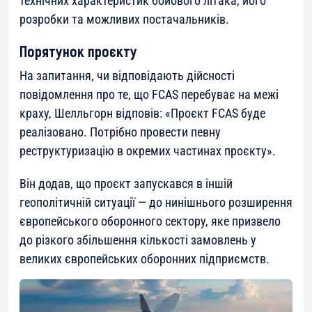
технічних характеристик бойового літака, його
розробки та можливих постачальників.
Порятунок проєкту
На запитання, чи відповідають дійсності
повідомлення про те, що FCAS перебуває на межі
краху, Шелльгорн відповів: «Проєкт FCAS буде
реалізовано. Потрібно провести певну
реструктуризацію в окремих частинах проєкту».
Він додав, що проєкт запускався в іншій
геополітичній ситуації — до нинішнього розширення
європейського оборонного сектору, яке призвело
до різкого збільшення кількості замовлень у
великих європейських оборонних підприємств.