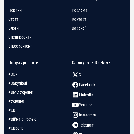
Новини
Реклама
Статті
Контакт
Блоги
Вакансії
Спецпроекти
Відеоконтент
Популярні Теги
Слідкувати За Нами
#ЗСУ
X
#Закупівлі
Facebook
#ВМС України
LinkedIn
#Україна
Youtube
#Світ
Instagram
#Війна З Росією
Telegram
#Європа