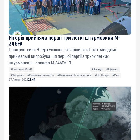
Нігерія прийняла перші три легкі штурмовики M-
346FA
Повітряні сили Нігерії успішно завершили в Італії заводські
приймальні випробування першої партії з трьох легких
штурмовиків Leonardo M-346FA. П...
#Leonardo M-346
#Авіація
#Африка
#Закупівлі
#Компанія Leonardo
#Навчально-бойові літаки
#ПС Нігерії
#Світ
27 Липня, 2026
23:44