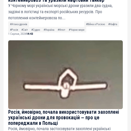
У Чорному морі українські морські дрони уразили два судна,
задіяні в логістиці та експорті російських ресурсів. Про
потоплення контейнеровоза по...
#Атака дронів
#Війна з Росією
#Нафта
#Росія
#Світ
#Судно
#Україна
#Флот
#Чорне море
1 Серпня, 2026
14:43
Росія, ймовірно, почала використовувати захоплені
українські дрони для провокацій — про це
попереджали в Польщі
Росія, ймовірно, почала застосовувати захоплені українські