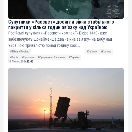
Супутники «Рассвет» досягли вікна стабільного
покриття у кілька годин зв’язку над Україною
Російські супутники «Рассвет» компанії «Бюро 1440» вже
забезпечують щонайменше два «вікна зв’язку» на добу над
Україною тривалістю понад годину кож...
#Війна з Росією
#Звʼязок
#Космос
#Росія
#Супутник
#Супутники «Рассвет»
#Україна
31 Липня, 2026
22:46