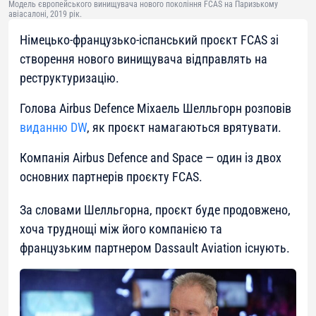
Модель європейського винищувача нового покоління FCAS ​​на Паризькому
авіасалоні, 2019 рік.
Німецько-французько-іспанський проєкт FCAS зі
створення нового винищувача відправлять на
реструктуризацію.
Голова Airbus Defence Міхаель Шелльгорн розповів
виданню DW
, як проєкт намагаються врятувати.
Компанія Airbus Defence and Space — один із двох
основних партнерів проєкту FCAS.
За словами Шелльгорна, проєкт буде продовжено,
хоча труднощі між його компанією та
французьким партнером Dassault Aviation існують.