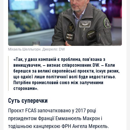
Міхаель Шелльгорн. Джерело: DW
«Так, у двох компаній є проблема, пов’язана з
винищувачем, — визнає співрозмовник DW. — Коли
берешся за великі європейські проєкти, існує ризик,
що однієї лише політичної волі буде недостатньо.
Потрібен промисловий союз між залученими
сторонами».
Суть суперечки
Проєкт FCAS започатковано у 2017 році
президентом Франції Емманюель Макрон і
тодішньою канцлеркою ФРН Ангела Меркель.