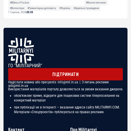
#Війна з Росією
#Воєнні злочини
#Волонтери
#Гуманітарна допомога
#Україна
#Цивільні громадяни
1 Серпня, 2026
20:33
ГО "МІЛІТАРНИЙ"
ПІДТРИМАТИ
Надіслати новину або пресреліз:
info@mil.in.ua
| З питань реклами:
ads@mil.in.ua
Використання матеріалів порталу дозволяється за умови вказання джерела
обов'язкове пряме, відкрите для пошукових систем гіперпосилання на
конкретний матеріал
при публікації не в Інтернеті – вказання адреси сайту MILITARNYI.COM.
Матеріали «Спецпроектів» публікуються на правах реклами.
Контент
Про Militarnyi