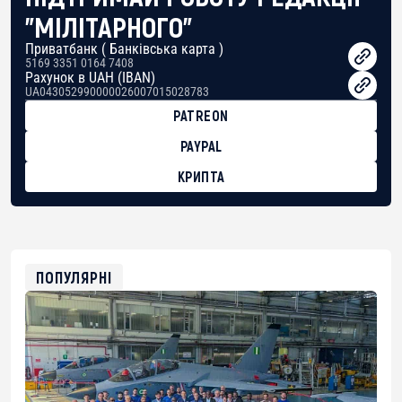
"МІЛІТАРНОГО"
Приватбанк ( Банківська карта )
5169 3351 0164 7408
Рахунок в UAH (IBAN)
UA043052990000026007015028783
PATREON
PAYPAL
КРИПТА
BTC
bc1qg0z99m95fte7kj8faa7h2kvnq92wvc53exe8gm
USDT
0x8676644fA7B6d328310283cAC1065Ae01d97CEe7
ETH
0xfD02863D3289416fcF50975c9DFda13623f97758
ПОПУЛЯРНІ