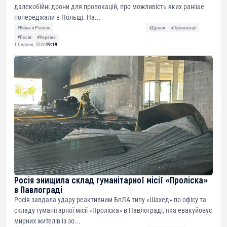
далекобійні дрони для провокацій, про можливість яких раніше
попереджали в Польщі. На...
#Війна з Росією
#Дрони
#Провокації
#Росія
#Україна
1 Серпня, 2026
19:19
Росія знищила склад гуманітарної місії «Проліска»
в Павлограді
Росія завдала удару реактивним БпЛА типу «Шахед» по офісу та
складу гуманітарної місії «Проліска» в Павлограді, яка евакуйовує
мирних жителів із зо...