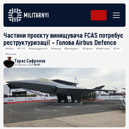
Частини проєкту винищувача FCAS потребує
реструктуризації – Голова Airbus Defence
#Airbus
#FCAS
#Авіабудування
#Авіація
#Винищувач
#Європа
#Німеччина
#Світ
#Франція
Тарас Сафронов
25 Лютого, 2026
16:01