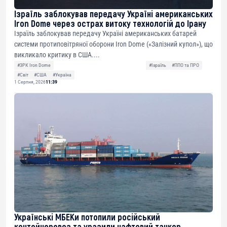
Ізраїль заблокував передачу Україні американських
Iron Dome через острах витоку технологій до Ірану
Ізраїль заблокував передачу Україні американських батарей
системи протиповітряної оборони Iron Dome («Залізний купол»), що
викликало критику в США....
#ЗРК Iron Dome
#Ізраїль
#ППО та ПРО
#Світ
#США
#Україна
1 Серпня, 2026
11:39
Українські МБЕКи потопили російський
контейнеровоз та уразили нафтовий танкер