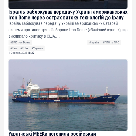
Ізраїль заблокував передачу Україні американських
Iron Dome через острах витоку технологій до Ірану
Ізраїль заблокував передачу Україні американських батарей
системи протиповітряної оборони Iron Dome («Залізний купол»), що
викликало критику в США....
#ЗРК Iron Dome
#Ізраїль
#ППО та ПРО
#Світ
#США
#Україна
1 Серпня, 2026
11:39
Українські МБЕКи потопили російський