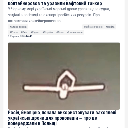
контейнеровоз та уразили нафтовий танкер
У Чорному морі українські морські дрони уразили два судна,
задіяні в логістиці та експорті російських ресурсів. Про
потоплення контейнеровоза по...
#Атака дронів
#Війна з Росією
#Нафта
#Росія
#Світ
#Судно
#Україна
#Флот
#Чорне море
1 Серпня, 2026
14:43
Росія, ймовірно, почала використовувати захоплені
українські дрони для провокацій — про це
попереджали в Польщі