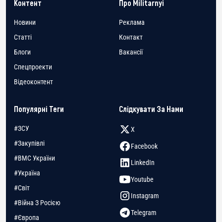
Контент
Про Militarnyi
Новини
Реклама
Статті
Контакт
Блоги
Вакансії
Спецпроекти
Відеоконтент
Популярні Теги
Слідкувати За Нами
#ЗСУ
X
#Закупівлі
Facebook
#ВМС України
LinkedIn
#Україна
Youtube
#Світ
Instagram
#Війна З Росією
Telegram
#Європа