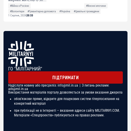
#Війна з Росією
#Воєнні злочини
#Волонтери
#Гуманітарна допомога
#Україна
#Цивільні громадяни
1 Серпня, 2026
20:33
ГО "МІЛІТАРНИЙ"
ПІДТРИМАТИ
Надіслати новину або пресреліз:
info@mil.in.ua
| З питань реклами:
ads@mil.in.ua
Використання матеріалів порталу дозволяється за умови вказання джерела
обов'язкове пряме, відкрите для пошукових систем гіперпосилання на
конкретний матеріал
при публікації не в Інтернеті – вказання адреси сайту MILITARNYI.COM.
Матеріали «Спецпроектів» публікуються на правах реклами.