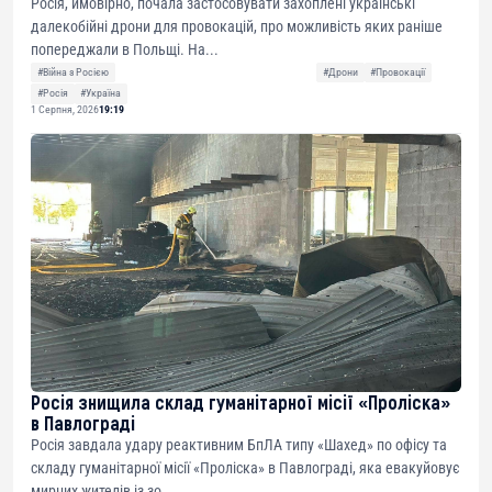
Росія, ймовірно, почала застосовувати захоплені українські
далекобійні дрони для провокацій, про можливість яких раніше
попереджали в Польщі. На...
#Війна з Росією
#Дрони
#Провокації
#Росія
#Україна
1 Серпня, 2026
19:19
Росія знищила склад гуманітарної місії «Проліска»
в Павлограді
Росія завдала удару реактивним БпЛА типу «Шахед» по офісу та
складу гуманітарної місії «Проліска» в Павлограді, яка евакуйовує
мирних жителів із зо...