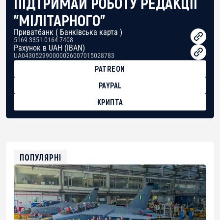
ПІДТРИМАЙ РОБОТУ РЕДАКЦІЇ
"МІЛІТАРНОГО"
Приватбанк ( Банківська карта )
5169 3351 0164 7408
Рахунок в UAH (IBAN)
UA043052990000026007015028783
PATREON
PAYPAL
КРИПТА
BTC
bc1qg0z99m95fte7kj8faa7h2kvnq92wvc53exe8gm
USDT
0x8676644fA7B6d328310283cAC1065Ae01d97CEe7
ETH
0xfD02863D3289416fcF50975c9DFda13623f97758
ПОПУЛЯРНІ