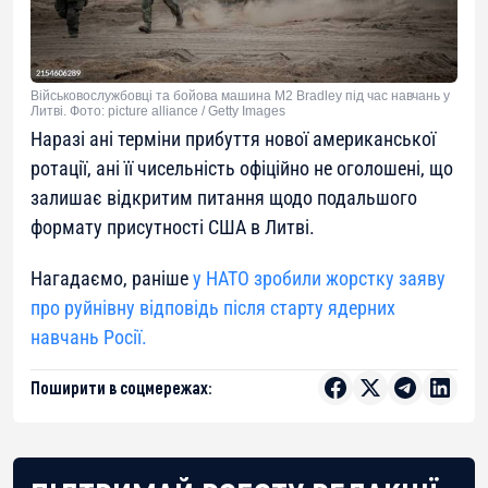
Військовослужбовці та бойова машина M2 Bradley під час навчань у
Литві. Фото: picture alliance / Getty Images
Наразі ані терміни прибуття нової американської
ротації, ані її чисельність офіційно не оголошені, що
залишає відкритим питання щодо подальшого
формату присутності США в Литві.
Нагадаємо, раніше
у НАТО зробили жорстку заяву
про руйнівну відповідь після старту ядерних
навчань Росії.
Поширити в соцмережах: