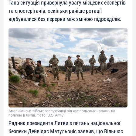
Така ситуація привернула увагу місцевих експертів
та спостерігачів, оскільки раніше ротації
відбувалися без перерви між зміною підрозділів.
Американські військовослужбовці під час польових навчань на
полігоні в Литві. Фото: U.S. Army
Радник президента Литви з питань національної
безпеки Дейвідас Матульоніс заявив, що Вільнюс