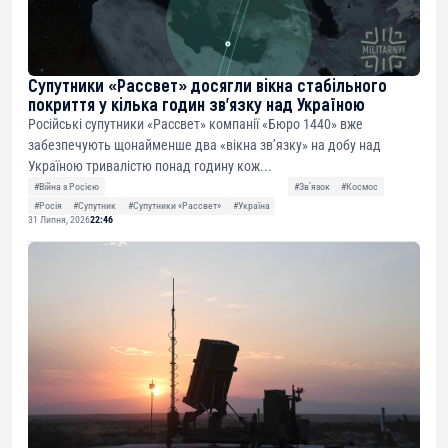
Супутники «Рассвет» досягли вікна стабільного
покриття у кілька годин зв’язку над Україною
Російські супутники «Рассвет» компанії «Бюро 1440» вже
забезпечують щонайменше два «вікна зв’язку» на добу над
Україною тривалістю понад годину кож...
#Війна з Росією
#Звʼязок
#Космос
#Росія
#Супутник
#Супутники «Рассвет»
#Україна
31 Липня, 2026
22:46