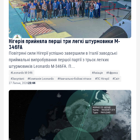
Нігерія прийняла перші три легкі штурмовики M-
346FA
Повітряні сили Нігерії успішно завершили в Італії заводські
приймальні випробування першої партії з трьох легких
штурмовиків Leonardo M-346FA. П...
#Leonardo M-346
#Авіація
#Африка
#Закупівлі
#Компанія Leonardo
#Навчально-бойові літаки
#ПС Нігерії
#Світ
27 Липня, 2026
23:44