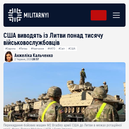
США виводять із Литви понад тисячу
військовослужбовців
#Європа
#Литва
#Навчання
#НАТО
#Світ
#США
Анжеліка Кальченко
2 Червня, 2026
20:57
Перекидання бойових машин M2 Bradley армії США до Литви в межах ротаційної