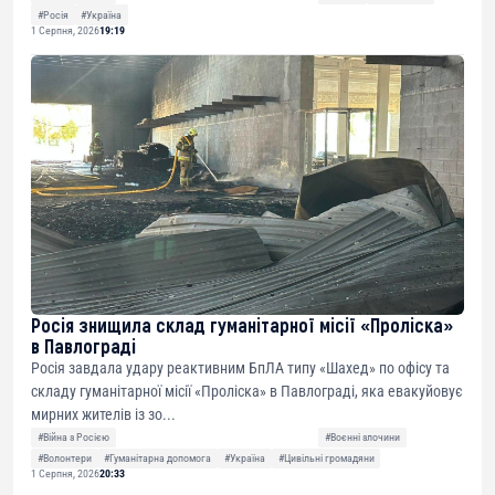
#Росія
#Україна
1 Серпня, 2026
19:19
Росія знищила склад гуманітарної місії «Проліска»
в Павлограді
Росія завдала удару реактивним БпЛА типу «Шахед» по офісу та
складу гуманітарної місії «Проліска» в Павлограді, яка евакуйовує
мирних жителів із зо...
#Війна з Росією
#Воєнні злочини
#Волонтери
#Гуманітарна допомога
#Україна
#Цивільні громадяни
1 Серпня, 2026
20:33