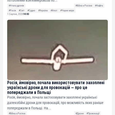
потоплення контейнеровоза по...
#Атака дронів
#Війна з Росією
#Нафта
#Росія
#Світ
#Судно
#Україна
#Флот
#Чорне море
1 Серпня, 2026
14:43
Росія, ймовірно, почала використовувати захоплені
українські дрони для провокацій — про це
попереджали в Польщі
Росія, ймовірно, почала застосовувати захоплені українські
далекобійні дрони для провокацій, про можливість яких раніше
попереджали в Польщі. На...
#Війна з Росією
#Дрони
#Провокації