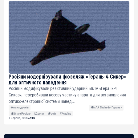
Росіяни модернізували фюзеляж «Герань-4 Сикер»
для оптичного наведення
Росіяни модифікували реактивний ударний БпЛА «Герань-4
Сикер», переробивши носову частину апарата для встановлення
оптико-електронної системи навед...
#Атака дронів
#БпЛА Shahed/«Герань»
#Війна з Росією
#Дрони
#Росія
#Україна
1 Серпня, 2026
22:16