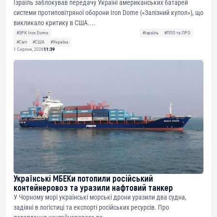
Ізраїль заблокував передачу Україні американських батарей
системи протиповітряної оборони Iron Dome («Залізний купол»), що
викликало критику в США....
#ЗРК Iron Dome
#Ізраїль
#ППО та ПРО
#Світ
#США
#Україна
1 Серпня, 2026
11:39
Українські МБЕКи потопили російський
контейнеровоз та уразили нафтовий танкер
У Чорному морі українські морські дрони уразили два судна,
задіяні в логістиці та експорті російських ресурсів. Про