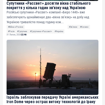
Супутники «Рассвет» досягли вікна стабільного
покриття у кілька годин зв’язку над Україною
Російські супутники «Рассвет» компанії «Бюро 1440» вже
забезпечують щонайменше два «вікна зв’язку» на добу над
Україною тривалістю понад годину кож...
#Війна з Росією
#Звʼязок
#Космос
#Росія
#Супутник
#Супутники «Рассвет»
#Україна
31 Липня, 2026
22:46
Ізраїль заблокував передачу Україні американських
Iron Dome через острах витоку технологій до Ірану