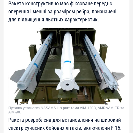
Ракета конструктивно має фіксоване переднє
оперення і менші за розміром ребра, призначені
для підвищення льотних характеристик.
Пускова установка NASAMS III з ракетами AIM-120D, AMRAAM-ER та
AIM-9X.
Ракета розроблена для встановлення на широкий
спектр сучасних бойових літаків, включаючи F-15,