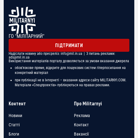
ГО "МІЛІТАРНИЙ"
ПІДТРИМАТИ
Надіслати новину або пресреліз:
info@mil.in.ua
| З питань реклами:
ads@mil.in.ua
Використання матеріалів порталу дозволяється за умови вказання джерела
обов'язкове пряме, відкрите для пошукових систем гіперпосилання на
конкретний матеріал
при публікації не в Інтернеті – вказання адреси сайту MILITARNYI.COM.
Матеріали «Спецпроектів» публікуються на правах реклами.
Контент
Про Militarnyi
Новини
Реклама
Статті
Контакт
Блоги
Вакансії