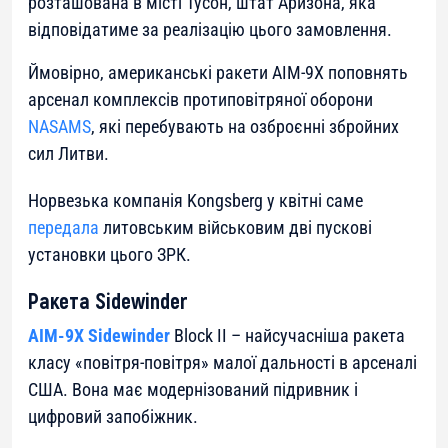
розташована в місті Тусон, штат Аризона, яка
відповідатиме за реалізацію цього замовлення.
Ймовірно, американські ракети AIM-9X поповнять
арсенал комплексів протиповітряної оборони
NASAMS
, які перебувають на озброєнні збройних
сил Литви.
Норвезька компанія Kongsberg у квітні саме
передала
литовським військовим дві пускові
установки цього ЗРК.
Ракета Sidewinder
AIM-9X Sidewinder
Block II – найсучасніша ракета
класу «повітря-повітря» малої дальності в арсеналі
США. Вона має модернізований підривник і
цифровий запобіжник.