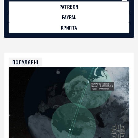
PATREON
PAYPAL
КРИПТА
BTC
bc1qg0z99m95fte7kj8faa7h2kvnq92wvc53exe8gm
USDT
0x8676644fA7B6d328310283cAC1065Ae01d97CEe7
ETH
0xfD02863D3289416fcF50975c9DFda13623f97758
ПОПУЛЯРНІ