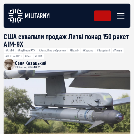
США схвалили продаж Литві понад 150 ракет
AIM-9X
#AIM-9
#Raytheon RTX
#Авіаційне озброєння
#Балтія
#Європа
#Закупівлі
#Литва
#ППО та ПРО
#Світ
#США
Саня Козацький
23 Квітня, 2026
10:01