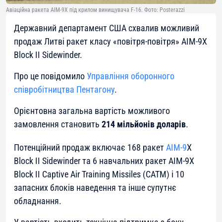
Авіаційна ракета AIM-9X під крилом винищувача F-16. Фото: Posterazzi
Державний департамент США схвалив можливий
продаж Литві ракет класу «повітря-повітря» AIM-9X
Block II Sidewinder.
Про це повідомило
Управління оборонного
співробітництва Пентагону
.
Орієнтовна загальна вартість можливого
замовлення становить
214 мільйонів доларів
.
Потенційний продаж включає 168 ракет
AIM-9
X
Block II Sidewinder та 6 навчальних ракет AIM-9X
Block II Captive Air Training Missiles (CATM) і 10
запасних блоків наведення та інше супутнє
обладнання.