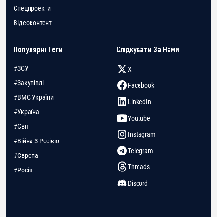
Спецпроекти
Відеоконтент
Популярні Теги
Слідкувати За Нами
#ЗСУ
X
#Закупівлі
Facebook
#ВМС України
LinkedIn
#Україна
Youtube
#Світ
Instagram
#Війна З Росією
Telegram
#Європа
Threads
#Росія
Discord