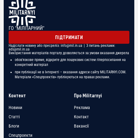
ГО "МІЛІТАРНИЙ"
ПІДТРИМАТИ
Надіслати новину або пресреліз:
info@mil.in.ua
| З питань реклами:
ads@mil.in.ua
Використання матеріалів порталу дозволяється за умови вказання джерела
обов'язкове пряме, відкрите для пошукових систем гіперпосилання на
конкретний матеріал
при публікації не в Інтернеті – вказання адреси сайту MILITARNYI.COM.
Матеріали «Спецпроектів» публікуються на правах реклами.
Контент
Про Militarnyi
Новини
Реклама
Статті
Контакт
Блоги
Вакансії
Спецпроекти