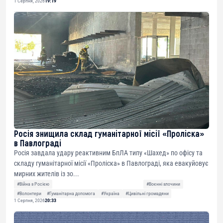
1 Серпня, 2026
19:19
Росія знищила склад гуманітарної місії «Проліска»
в Павлограді
Росія завдала удару реактивним БпЛА типу «Шахед» по офісу та
складу гуманітарної місії «Проліска» в Павлограді, яка евакуйовує
мирних жителів із зо...
#Війна з Росією
#Воєнні злочини
#Волонтери
#Гуманітарна допомога
#Україна
#Цивільні громадяни
1 Серпня, 2026
20:33