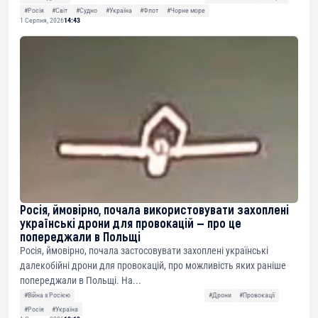
#Росія
#Світ
#Судно
#Україна
#Флот
#Чорне море
1 Серпня, 2026
14:43
Росія, ймовірно, почала використовувати захоплені
українські дрони для провокацій — про це
попереджали в Польщі
Росія, ймовірно, почала застосовувати захоплені українські
далекобійні дрони для провокацій, про можливість яких раніше
попереджали в Польщі. На...
#Війна з Росією
#Дрони
#Провокації
#Росія
#Україна