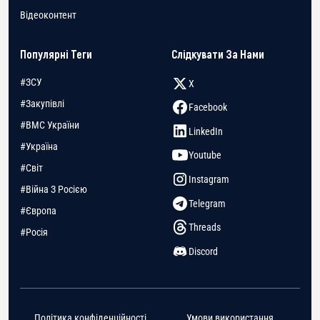
Відеоконтент
Популярні Теги
Слідкувати За Нами
#ЗСУ
X
#Закупівлі
Facebook
#ВМС України
LinkedIn
#Україна
Youtube
#Світ
Instagram
#Війна З Росією
Telegram
#Європа
Threads
#Росія
Discord
Політика конфіденційності
Умови використання