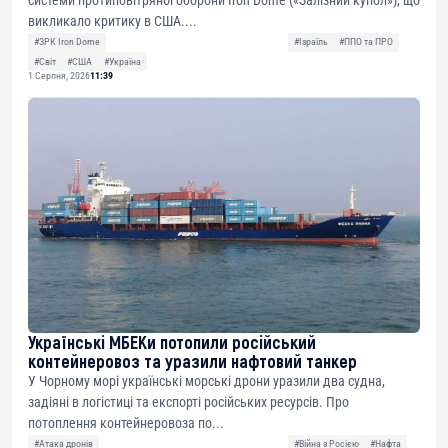
системи протиповітряної оборони Iron Dome («Залізний купол»), що
викликало критику в США....
#ЗРК Iron Dome
#Ізраїль
#ППО та ПРО
#Світ
#США
#Україна
1 Серпня, 2026
11:39
Українські МБЕКи потопили російський
контейнеровоз та уразили нафтовий танкер
У Чорному морі українські морські дрони уразили два судна,
задіяні в логістиці та експорті російських ресурсів. Про
потоплення контейнеровоза по...
#Атака дронів
#Війна з Росією
#Нафта