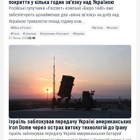
покриття у кілька годин зв’язку над Україною
Російські супутники «Рассвет» компанії «Бюро 1440» вже
забезпечують щонайменше два «вікна зв’язку» на добу над
Україною тривалістю понад годину кож...
#Війна з Росією
#Звʼязок
#Космос
#Росія
#Супутник
#Супутники «Рассвет»
#Україна
31 Липня, 2026
22:46
Ізраїль заблокував передачу Україні американських
Iron Dome через острах витоку технологій до Ірану
Ізраїль заблокував передачу Україні американських батарей