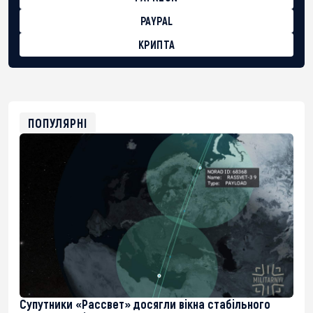
PAYPAL
КРИПТА
BTC
bc1qg0z99m95fte7kj8faa7h2kvnq92wvc53exe8gm
USDT
0x8676644fA7B6d328310283cAC1065Ae01d97CEe7
ETH
0xfD02863D3289416fcF50975c9DFda13623f97758
ПОПУЛЯРНІ
Супутники «Рассвет» досягли вікна стабільного