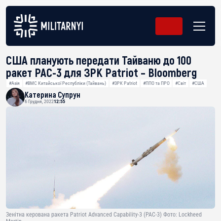
США планують передати Тайваню до 100
ракет РАС-3 для ЗРК Patriot – Bloomberg
#Азія
#ВМС Китайської Республіки (Тайвань)
#ЗРК Patriot
#ППО та ПРО
#Світ
#США
Катерина Супрун
6 Грудня, 2022
12:55
Зенітна керована ракета Patriot Advanced Capability-3 (PAC-3) Фото: Lockheed