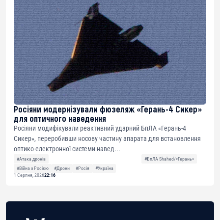
Росіяни модернізували фюзеляж «Герань-4 Сикер»
для оптичного наведення
Росіяни модифікували реактивний ударний БпЛА «Герань-4
Сикер», переробивши носову частину апарата для встановлення
оптико-електронної системи навед...
#Атака дронів
#БпЛА Shahed/«Герань»
#Війна з Росією
#Дрони
#Росія
#Україна
1 Серпня, 2026
22:16