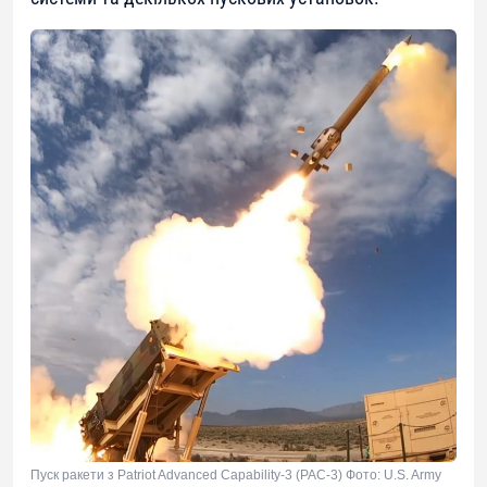
Пуск ракети з Patriot Advanced Capability-3 (PAC-3) Фото: U.S. Army