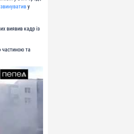
і
звинуватив
у
их виявив кадр із
ю частиною та