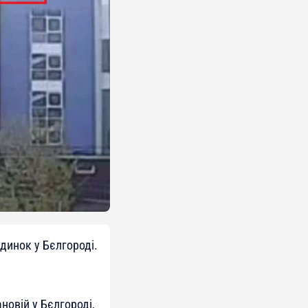
динок у Бєлгороді.
новій у Бєлгороді,