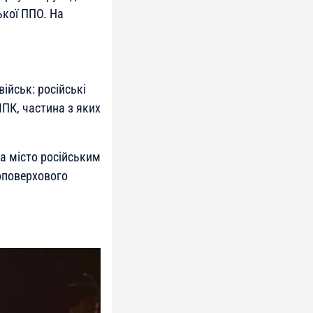
ької ППО. На
ійськ: російські
ПК, частина з яких
а місто російським
топоверхового