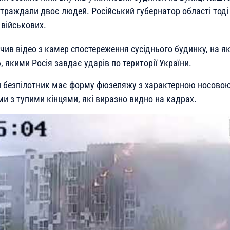
страждали двоє людей. Російський губернатор області тод
 військових.
ив відео з камер спостереження сусіднього будинку, на як
 якими Росія завдає ударів по території України.
й безпілотник має форму фюзеляжу з характерною носово
и з тупими кінцями, які виразно видно на кадрах.