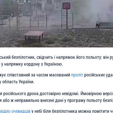
йський безпілотник, свідчить і напрямок його польоту: він 
у у напрямку кордону з Україною.
жує співставний за часом масований
проліт
російських уда
у область України.
я російського дрона достовірно невідомі. Ймовірною версі
я або ж неправильно внесені дані у програму польоту безп
з
відео очевидців
у небі біля безпілотника можна помітити ч