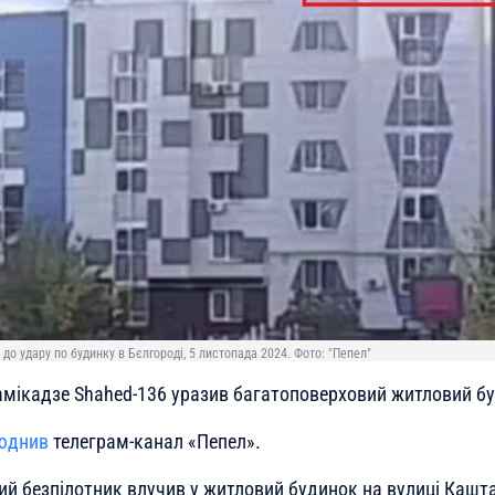
до удару по будинку в Бєлгороді, 5 листопада 2024. Фото: "Пепел"
амікадзе Shahed-136 уразив багатоповерховий житловий бу
юднив
телеграм-канал «Пепел».
ий безпілотник влучив у житловий будинок на вулиці Кашта