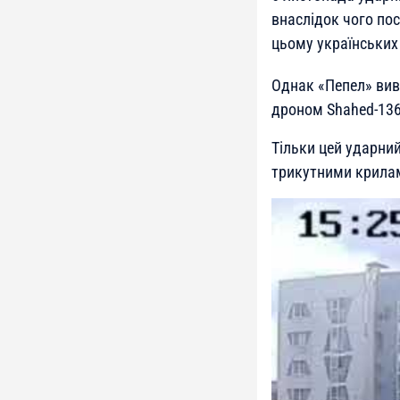
внаслідок чого по
цьому українських
Однак «Пепел» вивч
дроном Shahed-136,
Тільки цей ударни
трикутними крилам