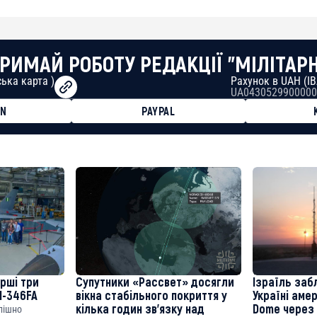
РИМАЙ РОБОТУ РЕДАКЦІЇ "МІЛІТАР
ька карта )
Рахунок в UAH (I
UA0430529900000
ON
PAYPAL
8faa7h2kvnq92wvc53exe8gm
8310283cAC1065Ae01d97CEe7
cF50975c9DFda13623f97758
ерші три
Супутники «Рассвет» досягли
Ізраїль заб
M-346FA
вікна стабільного покриття у
Україні аме
кілька годин зв’язку над
Dome через 
спішно