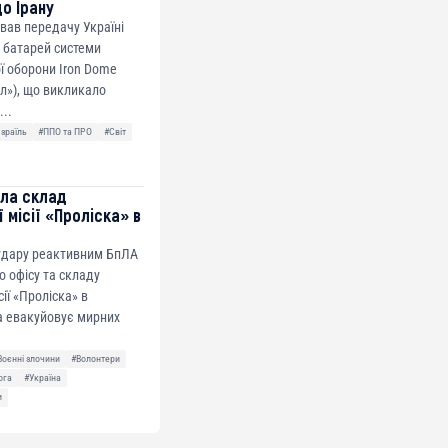
до Ірану
ував передачу Україні
 батарей системи
ї оборони Iron Dome
ол»), що викликало
...
Ізраїль
#ППО та ПРО
#Світ
ила склад
 місії «Проліска» в
 удару реактивним БпЛА
о офісу та складу
сії «Проліска» в
а евакуйовує мирних
Воєнні злочини
#Волонтери
ога
#Україна
и