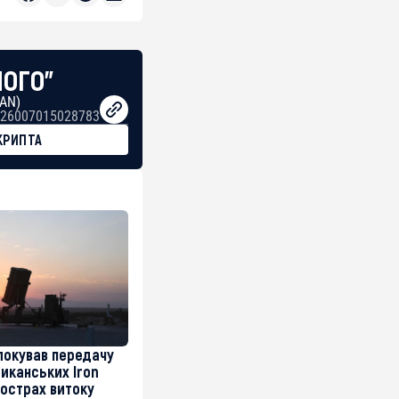
НОГО"
BAN)
26007015028783
КРИПТА
локував передачу
риканських Iron
острах витоку