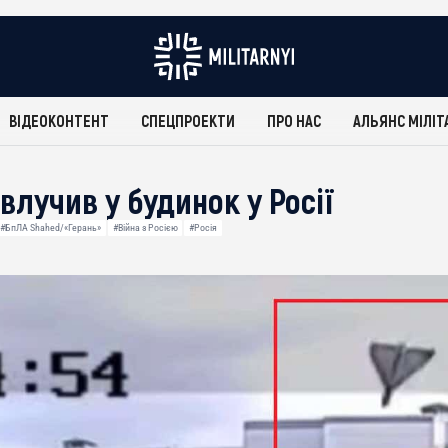
ВІДЕОКОНТЕНТ
СПЕЦПРОЕКТИ
ПРО НАС
АЛЬЯНС МІЛІТ
влучив у будинок у Росії
#БпЛА Shahed/«Герань»
#Війна з Росією
#Росія