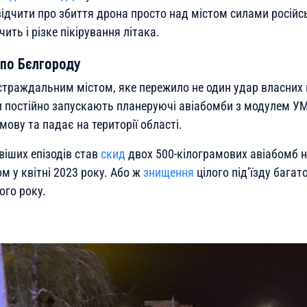
відчити про збиття дрона просто над містом силами російс
ить і різке пікірування літака.
 по Бєлгороду
страждальним містом, яке пережило не один удар власних в
постійно запускають планеруючі авіабомби з модулем УМ
мову та падає на території області.
віших епізодів став
скид
двох 500-кілограмових авіабомб н
 у квітні 2023 року. Або ж
знищення
цілого під’їзду бага
ого року.