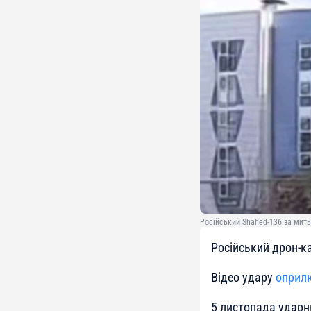
Російський Shahed-136 за мить 
Російський дрон-к
Відео удару
оприл
5 листопада ударн