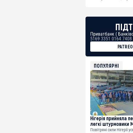
ПІДТ
Приватбанк ( Банківс
5169 3351 0164 7408
PATRE
BTC
bc1qg0z99m95fte7kj
USDT
ПОПУЛЯРНІ
0x8676644fA7B6d32
ETH
0xfD02863D3289416f
Нігерія прийняла п
легкі штурмовики 
Повітряні сили Нігерії у