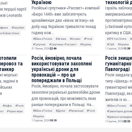
Україною
технологій 
дські
Російські супутники «Рассвет» компанії
Ізраїль заблок
я першої партії
«Бюро 1440» вже забезпечують
американських
ків Leonardo
щонайменше два «вікна зв’язку» на
протиповітряно
добу над Україною тривалістю понад
(«Залізний куп
Африка
#Закупівлі
годину кож...
критику в США.
о-бойові літаки
#Війна з Росією
#Звʼязок
#Космос
#Росія
#ЗРК Iron Dome
#
#Супутник
#Супутники «Рассвет»
#Україна
#США
#Україна
31 Липня, 2026
22:46
1 Серпня, 2026
11:39
отопили
Росія, ймовірно, почала
Росія знищ
неровоз та
використовувати захоплені
гуманітарної
танкер
українські дрони для
Павлограді
провокацій — про це
кі морські
Росія завдала
попереджали в Польщі
, задіяні в
типу «Шахед» п
Росія, ймовірно, почала застосовувати
сійських
гуманітарної мі
захоплені українські далекобійні дрони
ня
Павлограді, як
для провокацій, про можливість яких
жителів із зо...
раніше попереджали в Польщі. На...
#Нафта
#Росія
#Війна з Росією
#
#Війна з Росією
#Дрони
#Провокації
#Росія
лот
#Чорне море
#Гуманітарна допом
#Україна
#Цивільні громадян
1 Серпня, 2026
19:19
1 Серпня, 2026
20:33