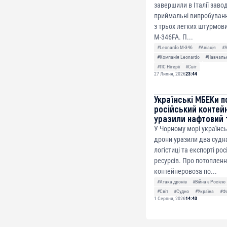
завершили в Італії заво
приймальні випробуванн
з трьох легких штурмови
M-346FA. П...
#Leonardo M-346
#Авіація
#
#Компанія Leonardo
#Навчальн
#ПС Нігерії
#Світ
27 Липня, 2026
23:44
Українські МБЕКи п
російський контей
уразили нафтовий 
У Чорному морі українсь
дрони уразили два судна
логістиці та експорті ро
ресурсів. Про потоплен
контейнеровоза по...
#Атака дронів
#Війна з Росією
#Світ
#Судно
#Україна
#Ф
1 Серпня, 2026
14:43