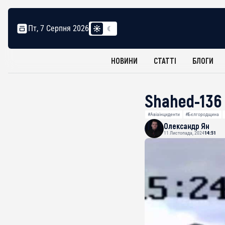
Пт, 7 Серпня 2026
НОВИНИ
СТАТТІ
БЛОГИ
Shahed-136 
#Авіаінциденти
#Бєлгородщина
Олександр Ян
11 Листопада, 2024
14:51