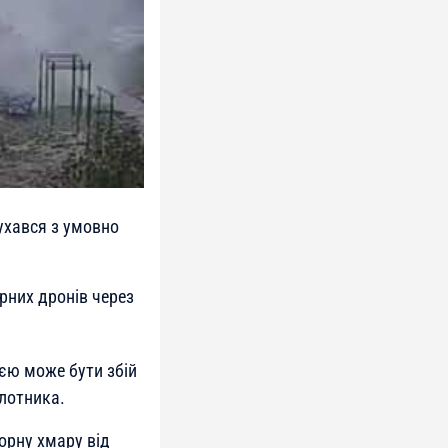
рухався з умовно
рних дронів через
єю може бути збій
ілотника.
орну хмару від