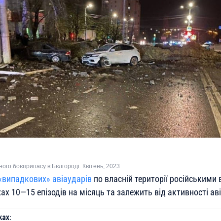
ного боєприпасу в Бєлгороді. Квітень, 2023
«випадкових» авіаударів
по власній території російськими
х 10—15 епізодів на місяць та залежить від активності аві
ах: