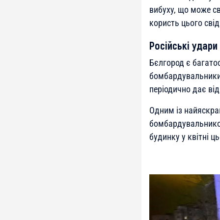
вибуху, що може с
користь цього свідч
Російські удари
Бєлгород є багато
бомбардувальники 
періодично дає від
Одним із найяскра
бомбардувальником
будинку у квітні ць