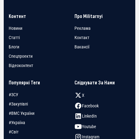
Контент
Про Militarnyi
Новини
Реклама
Статті
Контакт
Блоги
Вакансії
Спецпроекти
Відеоконтент
Популярні Теги
Слідкувати За Нами
#ЗСУ
X
#Закупівлі
Facebook
#ВМС України
LinkedIn
#Україна
Youtube
#Світ
Instagram