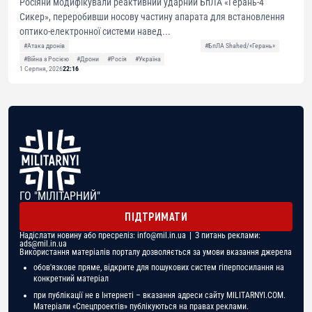
Росіяни модифікували реактивний ударний БпЛА «Герань-4
Сикер», переробивши носову частину апарата для встановлення
оптико-електронної системи навед...
#Атака дронів
#БпЛА Shahed/«Герань»
#Війна з Росією
#Дрони
#Росія
#Україна
1 Серпня, 2026
22:16
ГО "МІЛІТАРНИЙ"
ПІДТРИМАТИ
Надіслати новину або пресреліз:
info@mil.in.ua
| З питань реклами:
ads@mil.in.ua
Використання матеріалів порталу дозволяється за умови вказання джерела
обов'язкове пряме, відкрите для пошукових систем гіперпосилання на
конкретний матеріал
при публікації не в Інтернеті – вказання адреси сайту MILITARNYI.COM.
Матеріали «Спецпроектів» публікуються на правах реклами.