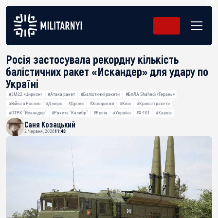
Росія застосувала рекордну кількість
балістичних ракет «Искандер» для удару по
Україні
#3М22 «Циркон»
#Атака ракет
#Балістичні ракети
#БпЛА Shahed/«Герань»
#Війна з Росією
#Дніпро
#Дрони
#Запоріжжя
#Київ
#Крилаті ракети
#ОТРК "Искандер"
#Ракета "Калибр"
#Росія
#Україна
#Х-101
#Харків
Саня Козацький
2 Червня, 2026
11:48