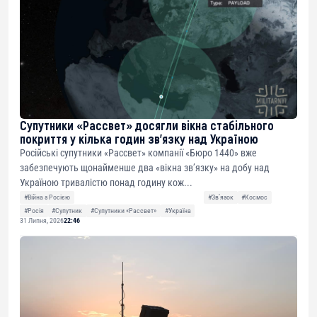
Супутники «Рассвет» досягли вікна стабільного
покриття у кілька годин зв’язку над Україною
Російські супутники «Рассвет» компанії «Бюро 1440» вже
забезпечують щонайменше два «вікна зв’язку» на добу над
Україною тривалістю понад годину кож...
#Війна з Росією
#Звʼязок
#Космос
#Росія
#Супутник
#Супутники «Рассвет»
#Україна
31 Липня, 2026
22:46