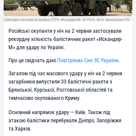
Самохідна пускова установка ОТРК «Искандер-М» ЗС Росії. Фото: міноборони РФ
Російські окупанти у ніч на 2 червня застосували
рекордну кількість балістичних ракет «Искандер-
М» для удару по Україні.
Про це свідчать дані
Повітряних Сил ЗС України
.
Загалом під час масового удару у ніч на 2 червня
загарбники випустили 33 балістичні ракети з
Брянської, Курської, Ростовської областей та
тимчасово окупованого Криму.
Основний напрямок удару — Київ. Також під
атакою балістики перебували Дніпро, Запоріжжя
та Харків.