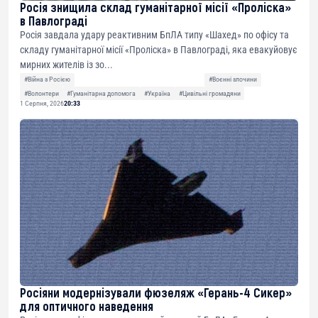
Росія знищила склад гуманітарної місії «Проліска»
в Павлограді
Росія завдала удару реактивним БпЛА типу «Шахед» по офісу та
складу гуманітарної місії «Проліска» в Павлограді, яка евакуйовує
мирних жителів із зо...
#Війна з Росією
#Воєнні злочини
#Волонтери
#Гуманітарна допомога
#Україна
#Цивільні громадяни
1 Серпня, 2026
20:33
Росіяни модернізували фюзеляж «Герань-4 Сикер»
для оптичного наведення