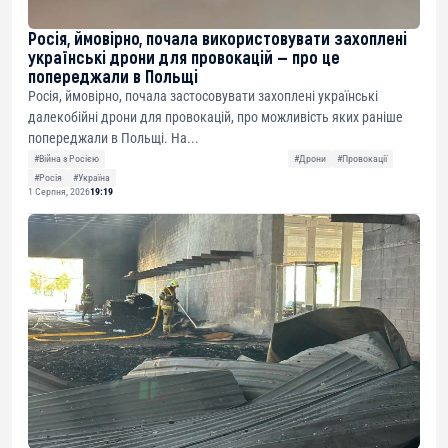
Росія, ймовірно, почала використовувати захоплені
українські дрони для провокацій — про це
попереджали в Польщі
Росія, ймовірно, почала застосовувати захоплені українські
далекобійні дрони для провокацій, про можливість яких раніше
попереджали в Польщі. На...
#Війна з Росією
#Дрони
#Провокації
#Росія
#Україна
1 Серпня, 2026
19:19