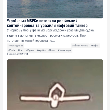
Українські МБЕКи потопили російський
контейнеровоз та уразили нафтовий танкер
У Чорному морі українські морські дрони уразили два судна,
задіяні в логістиці та експорті російських ресурсів. Про
потоплення контейнеровоза по...
#Атака дронів
#Війна з Росією
#Нафта
#Росія
#Світ
#Судно
#Україна
#Флот
#Чорне море
1 Серпня, 2026
14:43