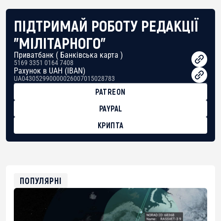
ПІДТРИМАЙ РОБОТУ РЕДАКЦІЇ
"МІЛІТАРНОГО"
Приватбанк ( Банківська карта )
5169 3351 0164 7408
Рахунок в UAH (IBAN)
UA043052990000026007015028783
PATREON
PAYPAL
КРИПТА
BTC
bc1qg0z99m95fte7kj8faa7h2kvnq92wvc53exe8gm
USDT
0x8676644fA7B6d328310283cAC1065Ae01d97CEe7
ETH
0xfD02863D3289416fcF50975c9DFda13623f97758
ПОПУЛЯРНІ