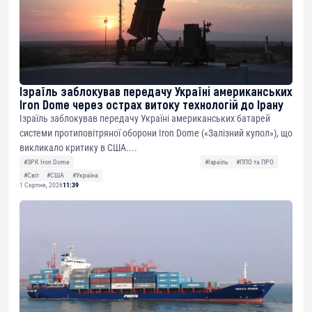
Ізраїль заблокував передачу Україні американських
Iron Dome через острах витоку технологій до Ірану
Ізраїль заблокував передачу Україні американських батарей
системи протиповітряної оборони Iron Dome («Залізний купол»), що
викликало критику в США....
#ЗРК Iron Dome
#Ізраїль
#ППО та ПРО
#Світ
#США
#Україна
1 Серпня, 2026
11:39