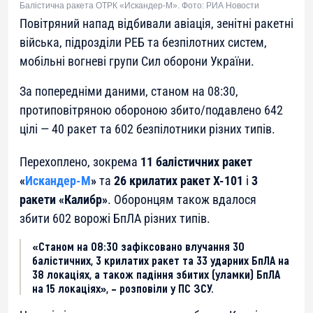
Балістична ракета ОТРК «Искандер-М». Фото: РИА Новости
Повітряний напад відбивали авіація, зенітні ракетні
війська, підрозділи РЕБ та безпілотних систем,
мобільні вогневі групи Сил оборони України.
За попередніми даними, станом на 08:30,
протиповітряною обороною збито/подавлено 642
цілі — 40 ракет та 602 безпілотники різних типів.
Перехоплено, зокрема
11 балістичних ракет
«
Искандер-М
»
та
26 крилатих ракет Х-101
і
3
ракети «Калибр»
. Оборонцям також вдалося
збити 602 ворожі БпЛА різних типів.
«Станом на 08:30 зафіксовано влучання 30
балістичних, 3 крилатих ракет та 33 ударних БпЛА на
38 локаціях, а також падіння збитих (уламки) БпЛА
на 15 локаціях», – розповіли у ПС ЗСУ.