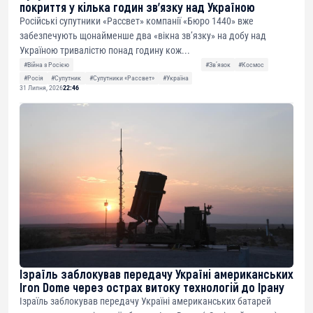
покриття у кілька годин зв’язку над Україною
Російські супутники «Рассвет» компанії «Бюро 1440» вже
забезпечують щонайменше два «вікна зв’язку» на добу над
Україною тривалістю понад годину кож...
#Війна з Росією
#Звʼязок
#Космос
#Росія
#Супутник
#Супутники «Рассвет»
#Україна
31 Липня, 2026
22:46
Ізраїль заблокував передачу Україні американських
Iron Dome через острах витоку технологій до Ірану
Ізраїль заблокував передачу Україні американських батарей