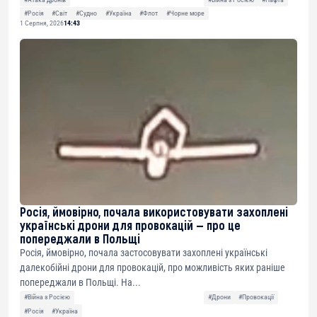
#Росія
#Світ
#Судно
#Україна
#Флот
#Чорне море
1 Серпня, 2026
14:43
Росія, ймовірно, почала використовувати захоплені
українські дрони для провокацій — про це
попереджали в Польщі
Росія, ймовірно, почала застосовувати захоплені українські
далекобійні дрони для провокацій, про можливість яких раніше
попереджали в Польщі. На...
#Війна з Росією
#Дрони
#Провокації
#Росія
#Україна