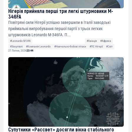
Нігерія прийняла перші три легкі штурмовики M-
346FA
Повітряні сили Нігерії успішно завершили в Італії заводські
приймальні випробування першої партії з трьох легких
штурмовиків Leonardo M-346FA. П...
#Leonardo M-346
#Авіація
#Африка
#Закупівлі
#Компанія Leonardo
#Навчально-бойові літаки
#ПС Нігерії
#Світ
27 Липня, 2026
23:44
Супутники «Рассвет» досягли вікна стабільного