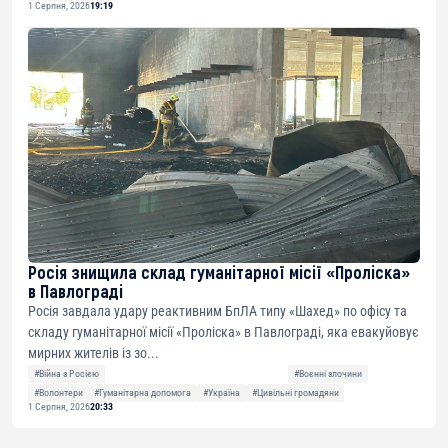
1 Серпня, 2026
19:19
Росія знищила склад гуманітарної місії «Проліска»
в Павлограді
Росія завдала удару реактивним БпЛА типу «Шахед» по офісу та
складу гуманітарної місії «Проліска» в Павлограді, яка евакуйовує
мирних жителів із зо...
#Війна з Росією
#Воєнні злочини
#Волонтери
#Гуманітарна допомога
#Україна
#Цивільні громадяни
1 Серпня, 2026
20:33