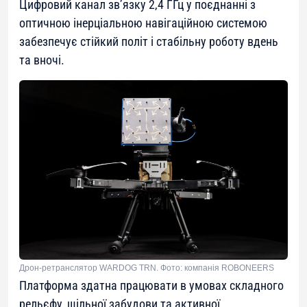
Цифровий канал зв’язку 2,4 ГГц у поєднанні з
оптичною інерціальною навігаційною системою
забезпечує стійкий політ і стабільну роботу вдень
та вночі.
Дрон-ретранслятор WARDOG TRN. Фото: компанія ROBONEERS
Платформа здатна працювати в умовах складного
рельєфу, щільної забудови та активної