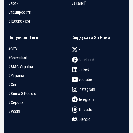
Блоги
Вакансії
Спецпроекти
Відеоконтент
Популярні Теги
Слідкувати За Нами
#ЗСУ
X
#Закупівлі
Facebook
#ВМС України
LinkedIn
#Україна
Youtube
#Світ
Instagram
#Війна З Росією
Telegram
#Європа
Threads
#Росія
Discord