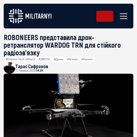
ROBONEERS представила дрон-
ретранслятор WARDOG TRN для стійкого
радіозв’язку
#Defense Tech і Miltech
#ZBROYA
#Дрони
#Звʼязок
#Україна
Тарас Сафронов
11 Червня, 2026
14:29