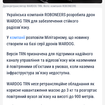
Дрон-ретранслятор WARDOG TRN. Фото: компанія ROBONEERS
Українська компанія ROBONEERS розробила дрон
WARDOG TRN для забезпечення стійкого
радіозв’язку.
У
компанії
розповіли Мілітарному, що новинку
створили на базі серії дронів WARDOG.
Версія TRN призначена для підтримки надійного
каналу управління та відеозв’язку між наземними
й повітряними об’єктами в умовах, коли наземна
інфраструктура зв’язку недоступна.
WARDOG TRN несе ретрансляційне обладнання як
корисне навантаження масою до 3 кг та розгортає
повітряний вузол зв’язку на висоті до 900 метрів.