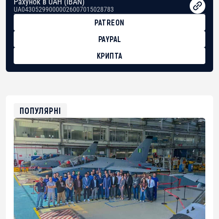
Рахунок в UAH (IBAN)
UA043052990000026007015028783
PATREON
PAYPAL
КРИПТА
BTC
bc1qg0z99m95fte7kj8faa7h2kvnq92wvc53exe8gm
USDT
0x8676644fA7B6d328310283cAC1065Ae01d97CEe7
ETH
0xfD02863D3289416fcF50975c9DFda13623f97758
ПОПУЛЯРНІ