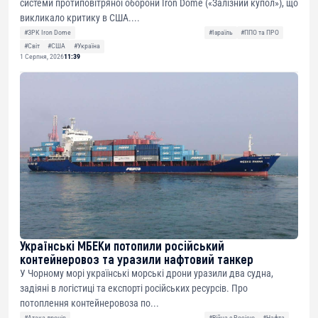
системи протиповітряної оборони Iron Dome («Залізний купол»), що
викликало критику в США....
#ЗРК Iron Dome
#Ізраїль
#ППО та ПРО
#Світ
#США
#Україна
1 Серпня, 2026
11:39
Українські МБЕКи потопили російський
контейнеровоз та уразили нафтовий танкер
У Чорному морі українські морські дрони уразили два судна,
задіяні в логістиці та експорті російських ресурсів. Про
потоплення контейнеровоза по...
#Атака дронів
#Війна з Росією
#Нафта