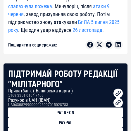
спалахнула пожежа
. Минулоріч, після
атаки 9
червня
, завод призупиняв свою роботу. Потім
підприємство знову атакували
БпЛА 5 липня 2025
року
. Ще один удар відбувся
26 листопада
.
Поширити в соцмережах:
ПІДТРИМАЙ РОБОТУ РЕДАКЦІЇ
"МІЛІТАРНОГО"
Приватбанк ( Банківська карта )
5169 3351 0164 7408
Рахунок в UAH (IBAN)
UA043052990000026007015028783
PATREON
PAYPAL