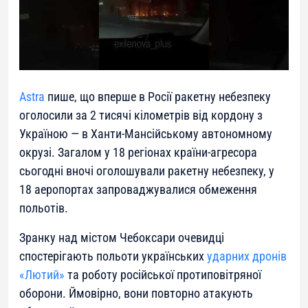
Astra
пише, що вперше в Росії ракетну небезпеку
оголосили за 2 тисячі кілометрів від кордону з
Україною — в Ханти-Мансійському автономному
окрузі. Загалом у 18 регіонах країни-агресора
сьогодні вночі оголошували ракетну небезпеку, у
18 аеропортах запроваджувалися обмеження
польотів.
Зранку над містом Чебоксари очевидці
спостерігають польоти українських
ударних дронів
«Лютий»
та роботу російської протиповітряної
оборони. Ймовірно, вони повторно атакують