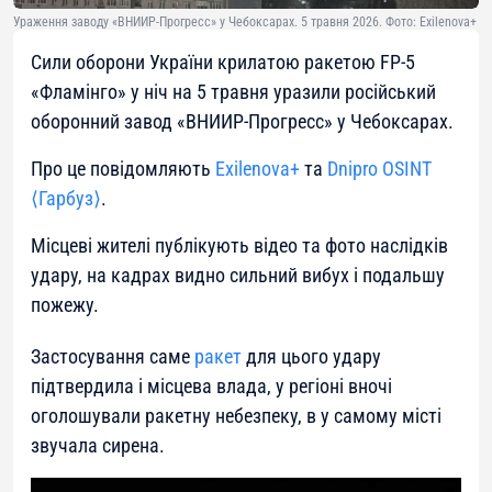
Ураження заводу «ВНИИР-Прогресс» у Чебоксарах. 5 травня 2026. Фото: Exilenova+
Сили оборони України крилатою ракетою FP-5
«Фламінго» у ніч на 5 травня уразили російський
оборонний завод «ВНИИР-Прогресс» у Чебоксарах.
Про це повідомляють
Exilenova+
та
Dnipro OSINT
⟨Гарбуз⟩
.
Місцеві жителі публікують відео та фото наслідків
удару, на кадрах видно сильний вибух і подальшу
пожежу.
Застосування саме
ракет
для цього удару
підтвердила і місцева влада, у регіоні вночі
оголошували ракетну небезпеку, в у самому місті
звучала сирена.