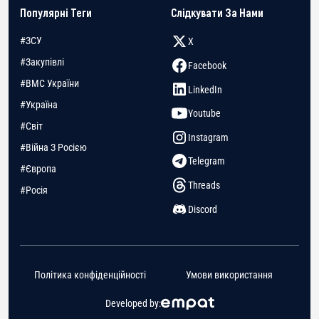
Популярні Теги
Слідкувати За Нами
#ЗСУ
X
#Закупівлі
Facebook
#ВМС України
LinkedIn
#Україна
Youtube
#Світ
Instagram
#Війна З Росією
Telegram
#Європа
Threads
#Росія
Discord
Політика конфіденційності
Умови використання
Developed by: