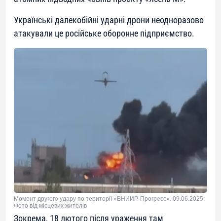
Українські далекобійні ударні дрони неодноразово
атакували це російське оборонне підприємство.
Момент другого удару по території «ВНИИР-Прогресс». 09.06.2025.
Фото від місцевих жителів
Зокрема, 18 лютого після ураження там