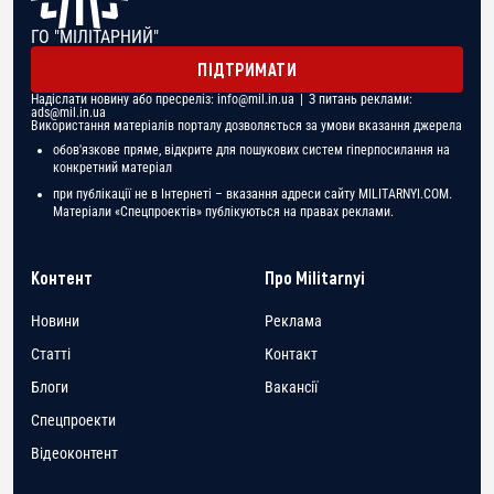
ГО "МІЛІТАРНИЙ"
ПІДТРИМАТИ
Надіслати новину або пресреліз:
info@mil.in.ua
| З питань реклами:
ads@mil.in.ua
Використання матеріалів порталу дозволяється за умови вказання джерела
обов'язкове пряме, відкрите для пошукових систем гіперпосилання на
конкретний матеріал
при публікації не в Інтернеті – вказання адреси сайту MILITARNYI.COM.
Матеріали «Спецпроектів» публікуються на правах реклами.
Контент
Про Militarnyi
Новини
Реклама
Статті
Контакт
Блоги
Вакансії
Спецпроекти
Відеоконтент