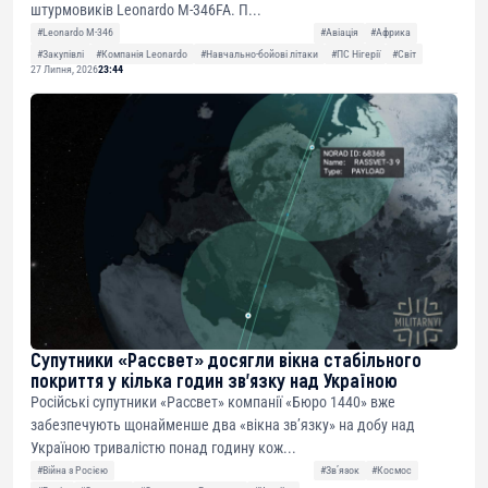
штурмовиків Leonardo M-346FA. П...
#Leonardo M-346
#Авіація
#Африка
#Закупівлі
#Компанія Leonardo
#Навчально-бойові літаки
#ПС Нігерії
#Світ
27 Липня, 2026
23:44
Супутники «Рассвет» досягли вікна стабільного
покриття у кілька годин зв’язку над Україною
Російські супутники «Рассвет» компанії «Бюро 1440» вже
забезпечують щонайменше два «вікна зв’язку» на добу над
Україною тривалістю понад годину кож...
#Війна з Росією
#Звʼязок
#Космос