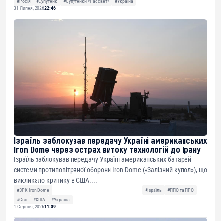
#Росія
#Супутник
#Супутники «Рассвет»
#Україна
31 Липня, 2026
22:46
Ізраїль заблокував передачу Україні американських
Iron Dome через острах витоку технологій до Ірану
Ізраїль заблокував передачу Україні американських батарей
системи протиповітряної оборони Iron Dome («Залізний купол»), що
викликало критику в США....
#ЗРК Iron Dome
#Ізраїль
#ППО та ПРО
#Світ
#США
#Україна
1 Серпня, 2026
11:39