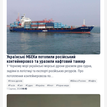
Українські МБЕКи потопили російський
контейнеровоз та уразили нафтовий танкер
У Чорному морі українські морські дрони уразили два судна,
задіяні в логістиці та експорті російських ресурсів. Про
потоплення контейнеровоза по...
#Атака дронів
#Війна з Росією
#Нафта
#Росія
#Світ
#Судно
#Україна
#Флот
#Чорне море
1 Серпня, 2026
14:43