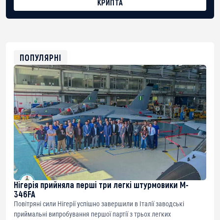
КРИПТА
BTC
bc1qg0z99m95fte7kj8faa7h2kvnq92wvc53exe8gm
USDT
0x8676644fA7B6d328310283cAC1065Ae01d97CEe7
ETH
0xfD02863D3289416fcF50975c9DFda13623f97758
ПОПУЛЯРНІ
Нігерія прийняла перші три легкі штурмовики M-
346FA
Повітряні сили Нігерії успішно завершили в Італії заводські
приймальні випробування першої партії з трьох легких