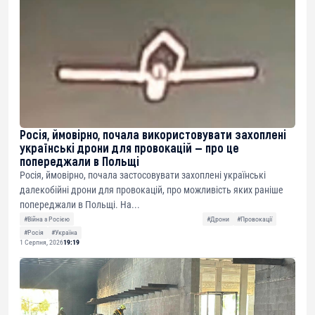
Росія, ймовірно, почала використовувати захоплені
українські дрони для провокацій — про це
попереджали в Польщі
Росія, ймовірно, почала застосовувати захоплені українські
далекобійні дрони для провокацій, про можливість яких раніше
попереджали в Польщі. На...
#Війна з Росією
#Дрони
#Провокації
#Росія
#Україна
1 Серпня, 2026
19:19