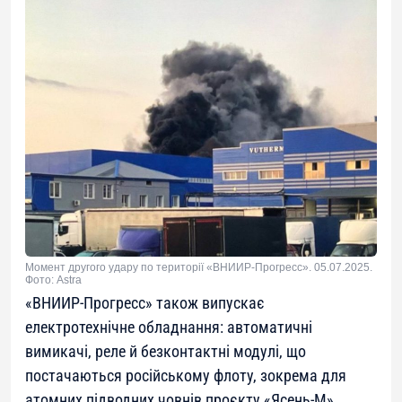
Момент другого удару по території «ВНИИР-Прогресс». 05.07.2025.
Фото: Astra
«ВНИИР-Прогресс» також випускає
електротехнічне обладнання: автоматичні
вимикачі, реле й безконтактні модулі, що
постачаються російському флоту, зокрема для
атомних підводних човнів проєкту «Ясень-М».