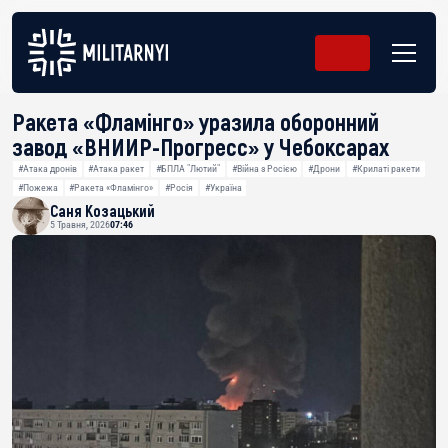
Ракета «Фламінго» уразила оборонний
завод «ВНИИР-Прогресс» у Чебоксарах
#Атака дронів
#Атака ракет
#БПЛА "Лютий"
#Війна з Росією
#Дрони
#Крилаті ракети
#Пожежа
#Ракета «Фламінго»
#Росія
#Україна
Саня Козацький
5 Травня, 2026
07:46