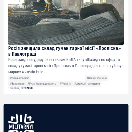
Росія знищила склад гуманітарної місії «Проліска»
в Павлограді
Росія завдала удару реактивним БпЛА типу «Шахед» по офісу та
складу гуманітарної місії «Проліска» в Павлограді, яка евакуйовує
мирних жителів із зо...
#Війна з Росією
#Воєнні злочини
#Волонтери
#Гуманітарна допомога
#Україна
#Цивільні громадяни
1 Серпня, 2026
20:33