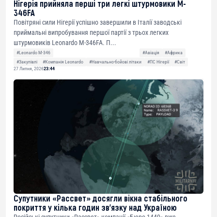
Нігерія прийняла перші три легкі штурмовики M-
346FA
Повітряні сили Нігерії успішно завершили в Італії заводські
приймальні випробування першої партії з трьох легких
штурмовиків Leonardo M-346FA. П...
#Leonardo M-346
#Авіація
#Африка
#Закупівлі
#Компанія Leonardo
#Навчально-бойові літаки
#ПС Нігерії
#Світ
27 Липня, 2026
23:44
Супутники «Рассвет» досягли вікна стабільного
покриття у кілька годин зв’язку над Україною
Російські супутники «Рассвет» компанії «Бюро 1440» вже