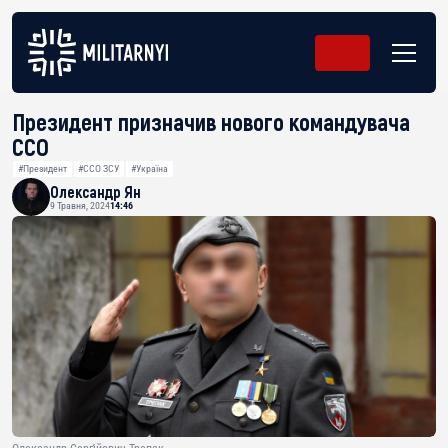
Президент призначив нового командувача
ССО
#Президент
#ССО ЗСУ
#Україна
Олександр Ян
9 Травня, 2024
14:46