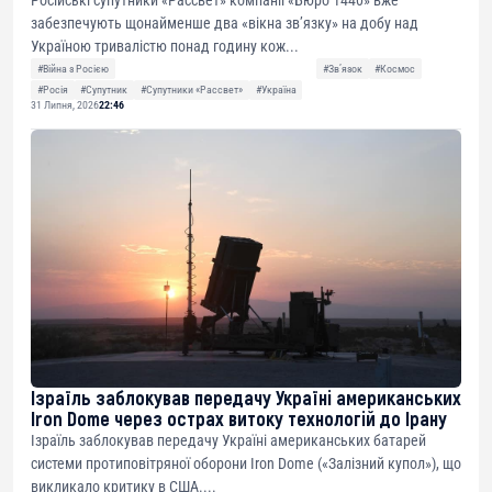
забезпечують щонайменше два «вікна зв’язку» на добу над
Україною тривалістю понад годину кож...
#Війна з Росією
#Звʼязок
#Космос
#Росія
#Супутник
#Супутники «Рассвет»
#Україна
31 Липня, 2026
22:46
Ізраїль заблокував передачу Україні американських
Iron Dome через острах витоку технологій до Ірану
Ізраїль заблокував передачу Україні американських батарей
системи протиповітряної оборони Iron Dome («Залізний купол»), що
викликало критику в США....