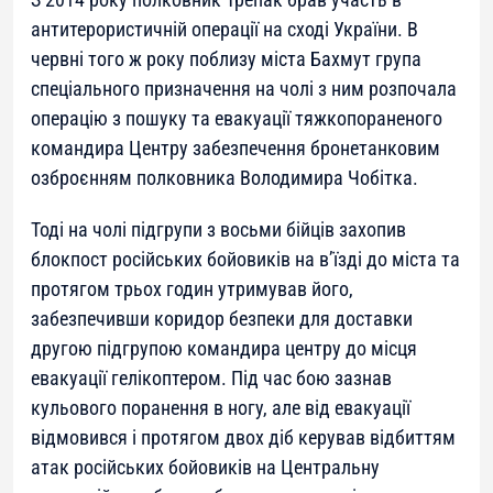
антитерористичній операції на сході України. В
червні того ж року поблизу міста Бахмут група
спеціального призначення на чолі з ним розпочала
операцію з пошуку та евакуації тяжкопораненого
командира Центру забезпечення бронетанковим
озброєнням полковника Володимира Чобітка.
Тоді на чолі підгрупи з восьми бійців захопив
блокпост російських бойовиків на в’їзді до міста та
протягом трьох годин утримував його,
забезпечивши коридор безпеки для доставки
другою підгрупою командира центру до місця
евакуації гелікоптером. Під час бою зазнав
кульового поранення в ногу, але від евакуації
відмовився і протягом двох діб керував відбиттям
атак російських бойовиків на Центральну