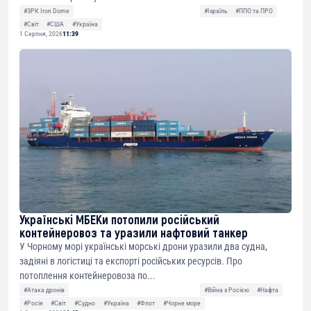
#ЗРК Iron Dome
#Ізраїль
#ППО та ПРО
#Світ
#США
#Україна
1 Серпня, 2026
11:39
Українські МБЕКи потопили російський
контейнеровоз та уразили нафтовий танкер
У Чорному морі українські морські дрони уразили два судна,
задіяні в логістиці та експорті російських ресурсів. Про
потоплення контейнеровоза по...
#Атака дронів
#Війна з Росією
#Нафта
#Росія
#Світ
#Судно
#Україна
#Флот
#Чорне море