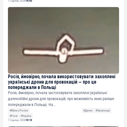
1 Серпня, 2026
14:43
Росія, ймовірно, почала використовувати захоплені
українські дрони для провокацій — про це
попереджали в Польщі
Росія, ймовірно, почала застосовувати захоплені українські
далекобійні дрони для провокацій, про можливість яких раніше
попереджали в Польщі. На...
#Війна з Росією
#Дрони
#Провокації
#Росія
#Україна
1 Серпня, 2026
19:19