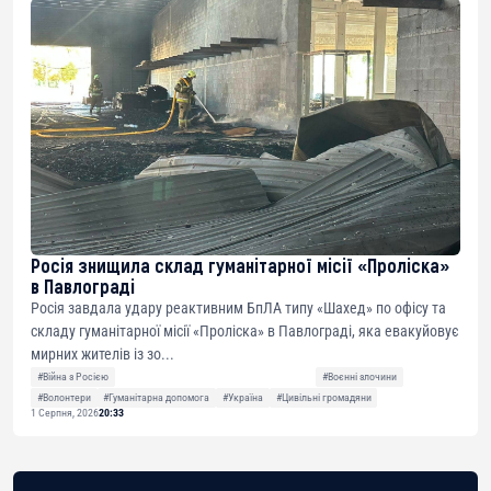
Росія знищила склад гуманітарної місії «Проліска»
в Павлограді
Росія завдала удару реактивним БпЛА типу «Шахед» по офісу та
складу гуманітарної місії «Проліска» в Павлограді, яка евакуйовує
мирних жителів із зо...
#Війна з Росією
#Воєнні злочини
#Волонтери
#Гуманітарна допомога
#Україна
#Цивільні громадяни
1 Серпня, 2026
20:33