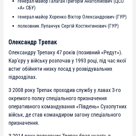
генерал-майор Галаган Григорій Анатолійович (ЦСО
«А» СБУ)
генерал-майор Хоренко Віктор Олександрович (ГУР)
полковник Лупанчук Сергій Костянтинович (ГУР)
Олександр Трепак
Олександру Трепаку 47 років (позивний «Редут»).
Кар’єру у війську розпочав у 1993 році, під час якої
встиг обійняти низку посад у розвідувальних
підрозділах.
З 2008 року Трепак проходив службу у лавах 3-го
окремого полку спеціального призначення
оперативного командування «Південь» Сухопутних
військ, де став командиром загону спеціального
призначення.
З 2014 року полковник Трепак брав участь в