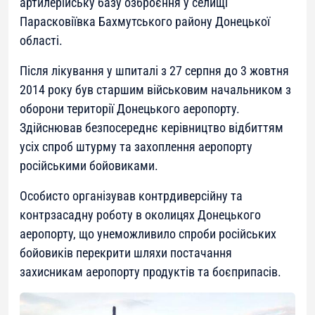
артилерійську базу озброєння у селищі
Парасковіївка Бахмутського району Донецької
області.
Після лікування у шпиталі з 27 серпня до 3 жовтня
2014 року був старшим військовим начальником з
оборони території Донецького аеропорту.
Здійснював безпосереднє керівництво відбиттям
усіх спроб штурму та захоплення аеропорту
російськими бойовиками.
Особисто організував контрдиверсійну та
контрзасадну роботу в околицях Донецького
аеропорту, що унеможливило спроби російських
бойовиків перекрити шляхи постачання
захисникам аеропорту продуктів та боєприпасів.