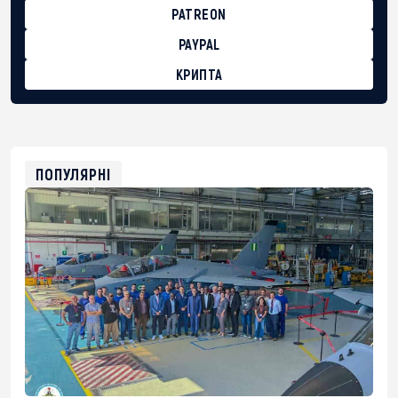
PATREON
PAYPAL
КРИПТА
BTC
bc1qg0z99m95fte7kj8faa7h2kvnq92wvc53exe8gm
USDT
0x8676644fA7B6d328310283cAC1065Ae01d97CEe7
ETH
0xfD02863D3289416fcF50975c9DFda13623f97758
ПОПУЛЯРНІ