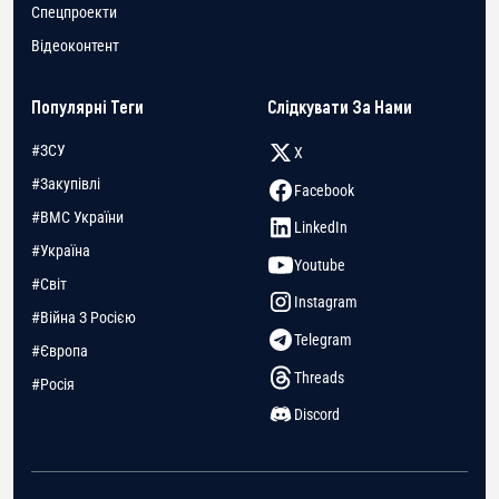
Спецпроекти
Відеоконтент
Популярні Теги
Слідкувати За Нами
#ЗСУ
X
#Закупівлі
Facebook
#ВМС України
LinkedIn
#Україна
Youtube
#Світ
Instagram
#Війна З Росією
Telegram
#Європа
Threads
#Росія
Discord