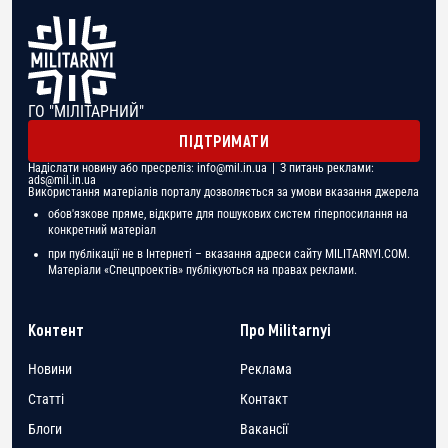
ГО "МІЛІТАРНИЙ"
ПІДТРИМАТИ
Надіслати новину або пресреліз:
info@mil.in.ua
| З питань реклами:
ads@mil.in.ua
Використання матеріалів порталу дозволяється за умови вказання джерела
обов'язкове пряме, відкрите для пошукових систем гіперпосилання на
конкретний матеріал
при публікації не в Інтернеті – вказання адреси сайту MILITARNYI.COM.
Матеріали «Спецпроектів» публікуються на правах реклами.
Контент
Про Militarnyi
Новини
Реклама
Статті
Контакт
Блоги
Вакансії