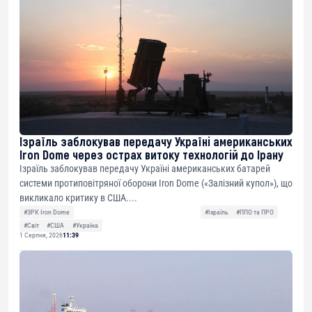
Ізраїль заблокував передачу Україні американських
Iron Dome через острах витоку технологій до Ірану
Ізраїль заблокував передачу Україні американських батарей
системи протиповітряної оборони Iron Dome («Залізний купол»), що
викликало критику в США....
#ЗРК Iron Dome
#Ізраїль
#ППО та ПРО
#Світ
#США
#Україна
1 Серпня, 2026
11:39