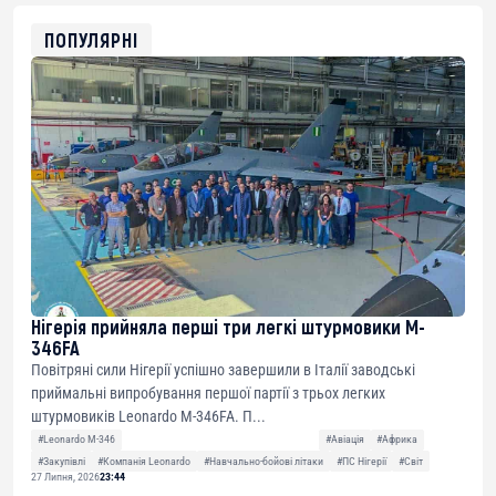
ETH
0xfD02863D3289416fcF50975c9DFda13623f97758
ПОПУЛЯРНІ
Нігерія прийняла перші три легкі штурмовики M-
346FA
Повітряні сили Нігерії успішно завершили в Італії заводські
приймальні випробування першої партії з трьох легких
штурмовиків Leonardo M-346FA. П...
#Leonardo M-346
#Авіація
#Африка
#Закупівлі
#Компанія Leonardo
#Навчально-бойові літаки
#ПС Нігерії
#Світ
27 Липня, 2026
23:44