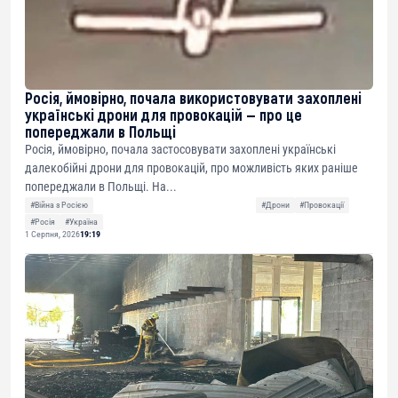
Росія, ймовірно, почала використовувати захоплені
українські дрони для провокацій — про це
попереджали в Польщі
Росія, ймовірно, почала застосовувати захоплені українські
далекобійні дрони для провокацій, про можливість яких раніше
попереджали в Польщі. На...
#Війна з Росією
#Дрони
#Провокації
#Росія
#Україна
1 Серпня, 2026
19:19