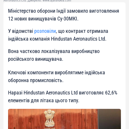
Aeronautics Ltd. Джерело: www.ajaishukla.com
Міністерство оборони Індії замовило виготовлення
12 нових винищувачів Су-30МКІ.
У відомстві
розповіли
, що контракт отримала
індійська компанія Hindustan Aeronautics Ltd.
Вона частково локалізувала виробництво
російського винищувача.
Ключові компоненти вироблятиме індійська
оборонна промисловість.
Наразі Hindustan Aeronautics Ltd виготовляє 62,6%
елементів для літака цього типу.