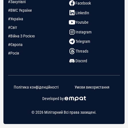
#Закупівлі
Facebook
#ВМС України
LinkedIn
#Україна
Youtube
#Світ
Instagram
#Війна З Росією
Telegram
#Європа
Threads
#Росія
Discord
Політика конфіденційності
Умови використання
Developed by:
© 2026 Мілітарний Всі права захищені.