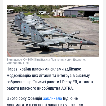
Винищувачі Су-30МКІ індійських Повітряних сил. Джерело:
міноборони Індії
Наразі країна власними силами здійснює
модернізацію цих літаків та інтегрує в систему
озброєння ізраїльські ракети I-Derby-ER, а також
ракети власного виробництва ASTRA.
Цього року Франція
закликала
Індію не
допомагати в експорті запасних частин до