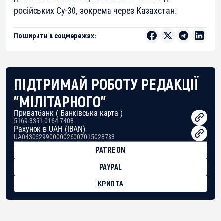
російських Су-30, зокрема через Казахстан.
Поширити в соцмережах:
ПІДТРИМАЙ РОБОТУ РЕДАКЦІЇ
"МІЛІТАРНОГО"
Приватбанк ( Банківська карта )
5169 3351 0164 7408
Рахунок в UAH (IBAN)
UA043052990000026007015028783
PATREON
PAYPAL
КРИПТА
BTC
bc1qg0z99m95fte7kj8faa7h2kvnq92wvc53exe8gm
USDT
0x8676644fA7B6d328310283cAC1065Ae01d97CEe7