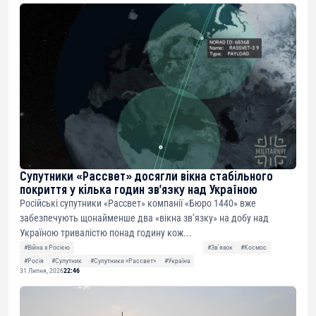
Супутники «Рассвет» досягли вікна стабільного
покриття у кілька годин зв’язку над Україною
Російські супутники «Рассвет» компанії «Бюро 1440» вже
забезпечують щонайменше два «вікна зв’язку» на добу над
Україною тривалістю понад годину кож...
#Війна з Росією
#Звʼязок
#Космос
#Росія
#Супутник
#Супутники «Рассвет»
#Україна
31 Липня, 2026
22:46