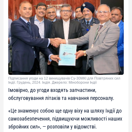
Підписання угоди на 12 винищувачів Су-30МКІ для Повітряних сил
Індії. Грудень, 2024. Індія. Джерело: Міноборони Індії
Імовірно, до угоди входять запчастини,
обслуговування літаків та навчання персоналу.
«
Це знаменує собою ще одну віху на шляху Індії до
самозабезпечення, підвищуючи можливості наших
збройних сил
», — розповіли у відомстві.