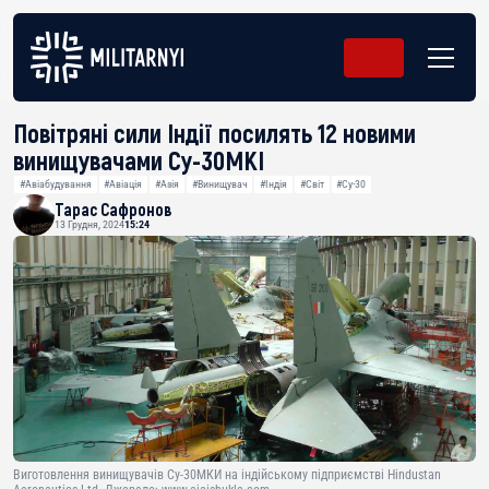
Повітряні сили Індії посилять 12 новими
винищувачами Су-30МКІ
#Авіабудування
#Авіація
#Азія
#Винищувач
#Індія
#Світ
#Су-30
Тарас Сафронов
13 Грудня, 2024
15:24
Виготовлення винищувачів Су-30МКИ на індійському підприємстві Hindustan