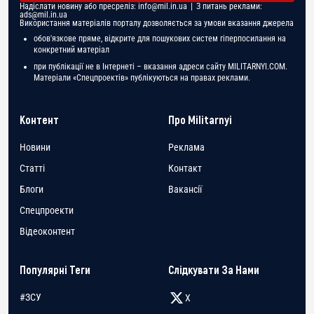
Надіслати новину або пресреліз:
info@mil.in.ua
| З питань реклами:
ads@mil.in.ua
Використання матеріалів порталу дозволяється за умови вказання джерела
обов'язкове пряме, відкрите для пошукових систем гіперпосилання на
конкретний матеріал
при публікації не в Інтернеті – вказання адреси сайту MILITARNYI.COM.
Матеріали «Спецпроектів» публікуються на правах реклами.
Контент
Про Militarnyi
Новини
Реклама
Статті
Контакт
Блоги
Вакансії
Спецпроекти
Відеоконтент
Популярні Теги
Слідкувати За Нами
#ЗСУ
X