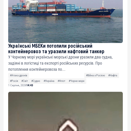
Українські МБЕКи потопили російський
контейнеровоз та уразили нафтовий танкер
У Чорному морі українські морські дрони уразили два судна,
задіяні в логістиці та експорті російських ресурсів. Про
потоплення контейнеровоза по...
#Атака дронів
#Війна з Росією
#Нафта
#Росія
#Світ
#Судно
#Україна
#Флот
#Чорне море
1 Серпня, 2026
14:43