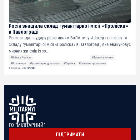
Росія знищила склад гуманітарної місії «Проліска»
в Павлограді
Росія завдала удару реактивним БпЛА типу «Шахед» по офісу та
складу гуманітарної місії «Проліска» в Павлограді, яка евакуйовує
мирних жителів із зо...
#Війна з Росією
#Воєнні злочини
#Волонтери
#Гуманітарна допомога
#Україна
#Цивільні громадяни
1 Серпня, 2026
20:33
ГО "МІЛІТАРНИЙ"
ПІДТРИМАТИ