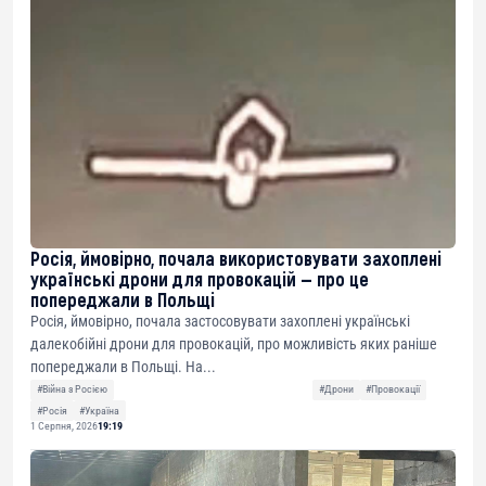
Росія, ймовірно, почала використовувати захоплені
українські дрони для провокацій — про це
попереджали в Польщі
Росія, ймовірно, почала застосовувати захоплені українські
далекобійні дрони для провокацій, про можливість яких раніше
попереджали в Польщі. На...
#Війна з Росією
#Дрони
#Провокації
#Росія
#Україна
1 Серпня, 2026
19:19