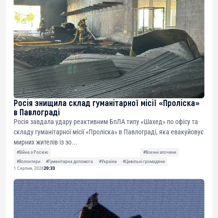
Росія знищила склад гуманітарної місії «Проліска»
в Павлограді
Росія завдала удару реактивним БпЛА типу «Шахед» по офісу та
складу гуманітарної місії «Проліска» в Павлограді, яка евакуйовує
мирних жителів із зо...
#Війна з Росією
#Воєнні злочини
#Волонтери
#Гуманітарна допомога
#Україна
#Цивільні громадяни
1 Серпня, 2026
20:33