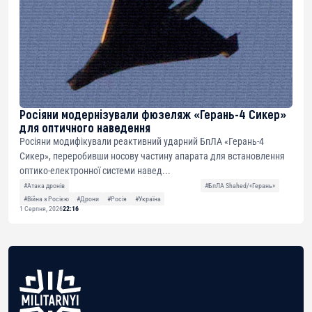
Росіяни модернізували фюзеляж «Герань-4 Сикер»
для оптичного наведення
Росіяни модифікували реактивний ударний БпЛА «Герань-4
Сикер», переробивши носову частину апарата для встановлення
оптико-електронної системи навед...
#Атака дронів
#БпЛА Shahed/«Герань»
#Війна з Росією
#Дрони
#Росія
#Україна
1 Серпня, 2026
22:16