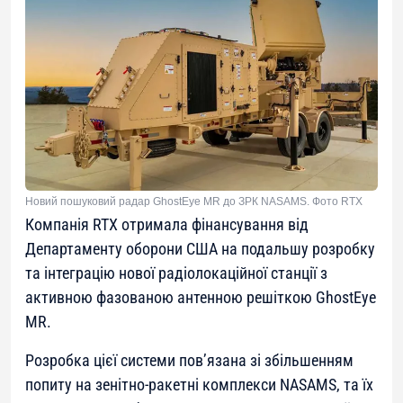
Новий пошуковий радар GhostEye MR до ЗРК NASAMS. Фото RTX
Компанія RTX отримала фінансування від
Департаменту оборони США на подальшу розробку
та інтеграцію нової радіолокаційної станції з
активною фазованою антенною решіткою GhostEye
MR.
Розробка цієї системи пов’язана зі збільшенням
попиту на зенітно-ракетні комплекси NASAMS, та їх