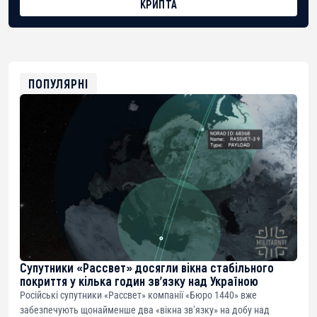
КРИПТА
BTC
bc1qg0z99m95fte7kj8faa7h2kvnq92wvc53exe8gm
USDT
0x8676644fA7B6d328310283cAC1065Ae01d97CEe7
ETH
0xfD02863D3289416fcF50975c9DFda13623f97758
ПОПУЛЯРНІ
Супутники «Рассвет» досягли вікна стабільного
покриття у кілька годин зв’язку над Україною
Російські супутники «Рассвет» компанії «Бюро 1440» вже
забезпечують щонайменше два «вікна зв’язку» на добу над