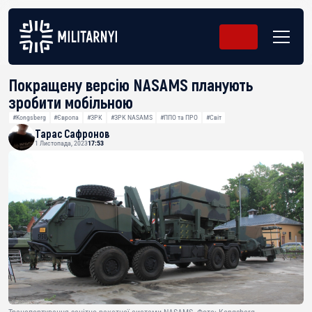
Покращену версію NASAMS планують
зробити мобільною
#Kongsberg
#Європа
#ЗРК
#ЗРК NASAMS
#ППО та ПРО
#Світ
Тарас Сафронов
1 Листопада, 2023
17:53