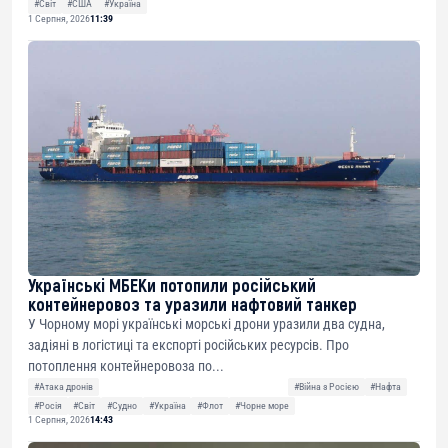
#Світ
#США
#Україна
1 Серпня, 2026
11:39
Українські МБЕКи потопили російський
контейнеровоз та уразили нафтовий танкер
У Чорному морі українські морські дрони уразили два судна,
задіяні в логістиці та експорті російських ресурсів. Про
потоплення контейнеровоза по...
#Атака дронів
#Війна з Росією
#Нафта
#Росія
#Світ
#Судно
#Україна
#Флот
#Чорне море
1 Серпня, 2026
14:43