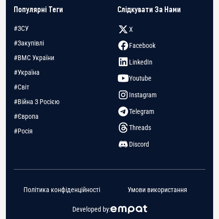
Популярні Теги
Слідкувати За Нами
#ЗСУ
X
#Закупівлі
Facebook
#ВМС України
LinkedIn
#Україна
Youtube
#Світ
Instagram
#Війна З Росією
Telegram
#Європа
Threads
#Росія
Discord
Політика конфіденційності
Умови використання
Developed by: