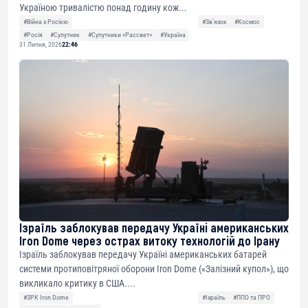
Україною тривалістю понад годину кож...
#Війна з Росією
#Звʼязок
#Космос
#Росія
#Супутник
#Супутники «Рассвет»
#Україна
31 Липня, 2026
22:46
Ізраїль заблокував передачу Україні американських
Iron Dome через острах витоку технологій до Ірану
Ізраїль заблокував передачу Україні американських батарей
системи протиповітряної оборони Iron Dome («Залізний купол»), що
викликало критику в США....
#ЗРК Iron Dome
#Ізраїль
#ППО та ПРО