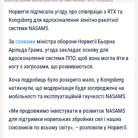
Транспортування зенітно-ракетної системи NASAMS. Фото: Kongsberg
Норвегія підписала угоду про співпрацю з RTX та
Kongsberg для вдосконалення зенітно-ракетної
системи NASAMS.
За
словами
міністра оборони Норвегії Бьорна
Арільда ​​Грама, угода закладає основу для
вдосконалення системи ППО, щоб вона могла йти в
ногу з загрозами, що розвиваються.
Хоча подробиць було розкрито мало, у Kongsberg
натякнули, що модернізація буде зосереджена на
мобільності та експлуатаційній гнучкості NASAMS.
«
Ми продовжимо інвестувати в розвиток NASAMS
для підтримки норвезьких збройних сил і наших
союзників по всьому світу
», – розповіли у Норвегії.