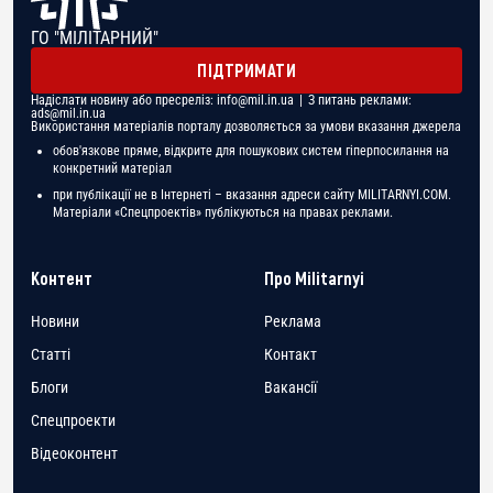
ГО "МІЛІТАРНИЙ"
ПІДТРИМАТИ
Надіслати новину або пресреліз:
info@mil.in.ua
| З питань реклами:
ads@mil.in.ua
Використання матеріалів порталу дозволяється за умови вказання джерела
обов'язкове пряме, відкрите для пошукових систем гіперпосилання на
конкретний матеріал
при публікації не в Інтернеті – вказання адреси сайту MILITARNYI.COM.
Матеріали «Спецпроектів» публікуються на правах реклами.
Контент
Про Militarnyi
Новини
Реклама
Статті
Контакт
Блоги
Вакансії
Спецпроекти
Відеоконтент