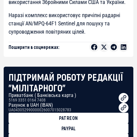
використання Збройними Силами США та України.
Наразі комплекс використовує причіпні радарні
станції AN/MPQ-64F1 Sentinel для пошуку та
супроводження повітряних цілей.
Поширити в соцмережах:
ПІДТРИМАЙ РОБОТУ РЕДАКЦІЇ
"МІЛІТАРНОГО"
Приватбанк ( Банківська карта )
5169 3351 0164 7408
Рахунок в UAH (IBAN)
UA043052990000026007015028783
PATREON
PAYPAL